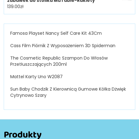
zabawek do stolika MuTable-Rakiety
139.00
zł
Famosa Playset Nancy Self Care Kit 43Cm
Cass Film Piórnik Z Wyposażeniem 3D Spiderman
The Cosmetic Republic Szampon Do Włosów
Przetłuszczających 200ml
Mattel Karty Uno W2087
Sun Baby Chodzik Z Kierownicą Gumowe Kółka Dżwięk
Cytrynowo Szary
Produkty