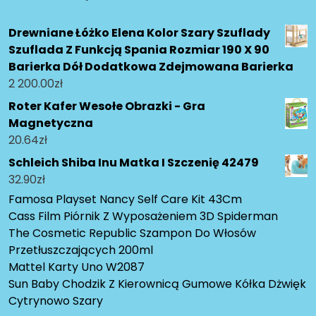
Drewniane Łóżko Elena Kolor Szary Szuflady
Szuflada Z Funkcją Spania Rozmiar 190 X 90
Barierka Dół Dodatkowa Zdejmowana Barierka
2 200.00
zł
Roter Kafer Wesołe Obrazki - Gra
Magnetyczna
20.64
zł
Schleich Shiba Inu Matka I Szczenię 42479
32.90
zł
Famosa Playset Nancy Self Care Kit 43Cm
Cass Film Piórnik Z Wyposażeniem 3D Spiderman
The Cosmetic Republic Szampon Do Włosów
Przetłuszczających 200ml
Mattel Karty Uno W2087
Sun Baby Chodzik Z Kierownicą Gumowe Kółka Dżwięk
Cytrynowo Szary