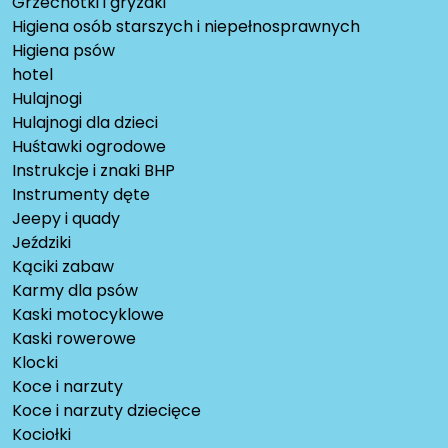
Grzechotki i gryzaki
Higiena osób starszych i niepełnosprawnych
Higiena psów
hotel
Hulajnogi
Hulajnogi dla dzieci
Huśtawki ogrodowe
Instrukcje i znaki BHP
Instrumenty dęte
Jeepy i quady
Jeździki
Kąciki zabaw
Karmy dla psów
Kaski motocyklowe
Kaski rowerowe
Klocki
Koce i narzuty
Koce i narzuty dziecięce
Kociołki