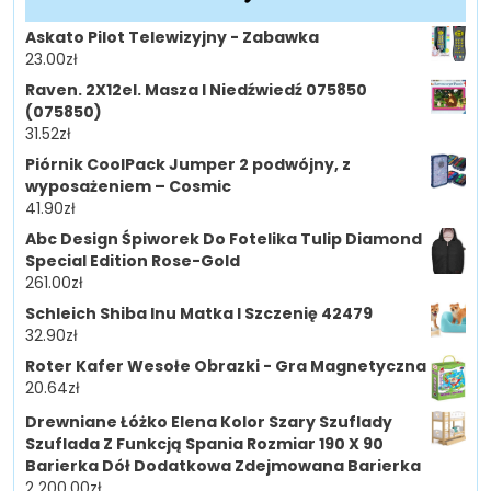
Askato Pilot Telewizyjny - Zabawka
23.00
zł
Raven. 2X12el. Masza I Niedźwiedź 075850
(075850)
31.52
zł
Piórnik CoolPack Jumper 2 podwójny, z
wyposażeniem – Cosmic
41.90
zł
Abc Design Śpiworek Do Fotelika Tulip Diamond
Special Edition Rose-Gold
261.00
zł
Schleich Shiba Inu Matka I Szczenię 42479
32.90
zł
Roter Kafer Wesołe Obrazki - Gra Magnetyczna
20.64
zł
Drewniane Łóżko Elena Kolor Szary Szuflady
Szuflada Z Funkcją Spania Rozmiar 190 X 90
Barierka Dół Dodatkowa Zdejmowana Barierka
2 200.00
zł