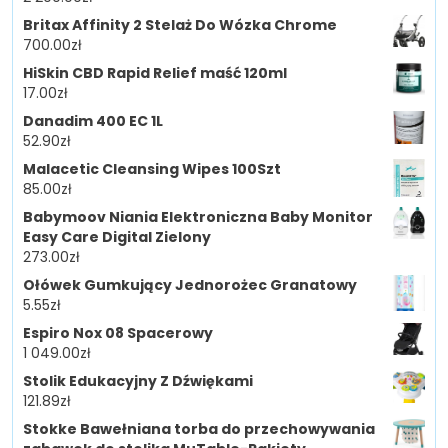
Britax Affinity 2 Stelaż Do Wózka Chrome
700.00
zł
HiSkin CBD Rapid Relief maść 120ml
17.00
zł
Danadim 400 EC 1L
52.90
zł
Malacetic Cleansing Wipes 100Szt
85.00
zł
Babymoov Niania Elektroniczna Baby Monitor
Easy Care Digital Zielony
273.00
zł
Ołówek Gumkujący Jednorożec Granatowy
5.55
zł
Espiro Nox 08 Spacerowy
1 049.00
zł
Stolik Edukacyjny Z Dźwiękami
121.89
zł
Stokke Bawełniana torba do przechowywania