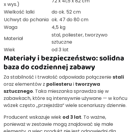
72 x 41,5 x 82 cm
x wys.)
Wielkość lalki
do ok. 52 cm
Uchwyt do pchania
ok. 47 do 80 cm
Waga
4,5 kg
stal, poliester, tworzywo
Materiał
sztuczne
Wiek
od 3 lat
Materiały i bezpieczeństwo: solidna
baza do codziennej zabawy
Za stabilność i trwałość odpowiada połączenie
stali
oraz elementów z
poliesteru
i
tworzywa
sztucznego
. Taka mieszanka sprawdza się w
zabawkach, które są intensywnie używane — w końcu
wózek często „przejeżdża” wiele scenariuszy dziennie.
Producent wskazuje wiek
od 3 lat
. To ważne,
ponieważ w zestawie mogą znajdować się małe
elementy, a więc produkt nie jest odpowiedni dla