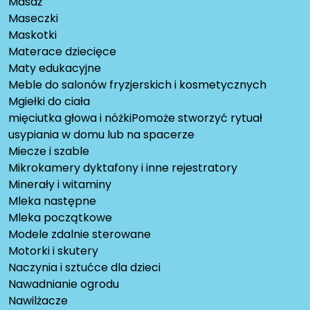
Masaż
Maseczki
Maskotki
Materace dziecięce
Maty edukacyjne
Meble do salonów fryzjerskich i kosmetycznych
Mgiełki do ciała
mięciutka głowa i nóżkiPomoże stworzyć rytuał
usypiania w domu lub na spacerze
Miecze i szable
Mikrokamery dyktafony i inne rejestratory
Minerały i witaminy
Mleka następne
Mleka początkowe
Modele zdalnie sterowane
Motorki i skutery
Naczynia i sztućce dla dzieci
Nawadnianie ogrodu
Nawilżacze