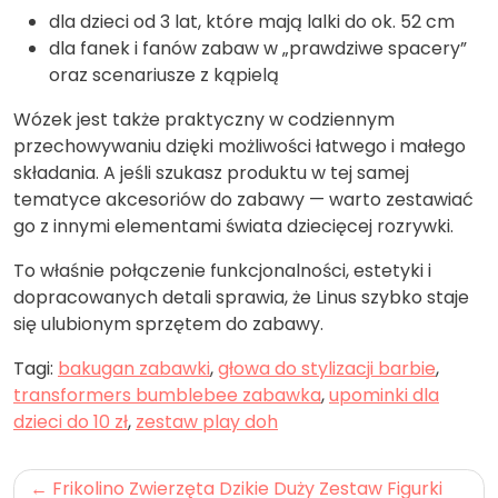
dla dzieci od 3 lat, które mają lalki do ok. 52 cm
dla fanek i fanów zabaw w „prawdziwe spacery”
oraz scenariusze z kąpielą
Wózek jest także praktyczny w codziennym
przechowywaniu dzięki możliwości łatwego i małego
składania. A jeśli szukasz produktu w tej samej
tematyce akcesoriów do zabawy — warto zestawiać
go z innymi elementami świata dziecięcej rozrywki.
To właśnie połączenie funkcjonalności, estetyki i
dopracowanych detali sprawia, że Linus szybko staje
się ulubionym sprzętem do zabawy.
Tagi:
bakugan zabawki
,
głowa do stylizacji barbie
,
transformers bumblebee zabawka
,
upominki dla
dzieci do 10 zł
,
zestaw play doh
Nawigacja
Frikolino Zwierzęta Dzikie Duży Zestaw Figurki