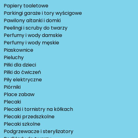
Papiery toaletowe
Parkingi garaże i tory wyścigowe
Pawilony altanki i domki
Peelingi i scruby do twarzy
Perfumy i wody damskie
Perfumy i wody męskie
Piaskownice
Pieluchy
Piłki dla dzieci
Piłki do ćwiczeń
Piły elektryczne
Piórniki
Place zabaw
Plecaki
Plecaki i tornistry na kółkach
Plecaki przedszkolne
Plecaki szkolne
Podgrzewacze i sterylizatory