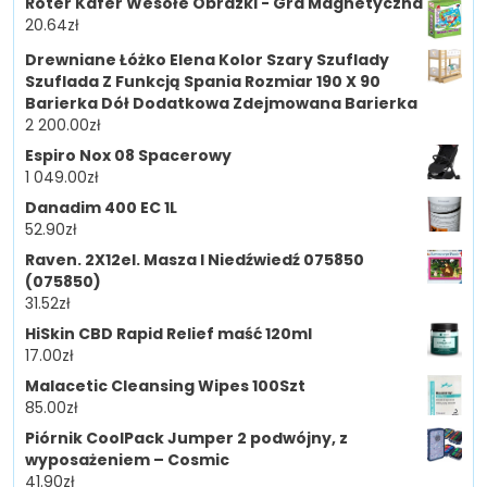
Roter Kafer Wesołe Obrazki - Gra Magnetyczna
20.64
zł
Drewniane Łóżko Elena Kolor Szary Szuflady
Szuflada Z Funkcją Spania Rozmiar 190 X 90
Barierka Dół Dodatkowa Zdejmowana Barierka
2 200.00
zł
Espiro Nox 08 Spacerowy
1 049.00
zł
Danadim 400 EC 1L
52.90
zł
Raven. 2X12el. Masza I Niedźwiedź 075850
(075850)
31.52
zł
HiSkin CBD Rapid Relief maść 120ml
17.00
zł
Malacetic Cleansing Wipes 100Szt
85.00
zł
Piórnik CoolPack Jumper 2 podwójny, z
wyposażeniem – Cosmic
41.90
zł