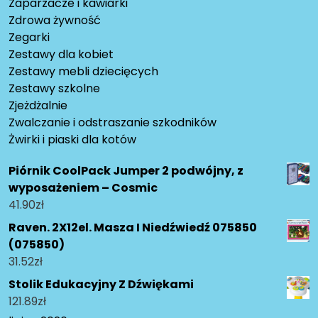
Zaparzacze i kawiarki
Zdrowa żywność
Zegarki
Zestawy dla kobiet
Zestawy mebli dziecięcych
Zestawy szkolne
Zjeżdżalnie
Zwalczanie i odstraszanie szkodników
Żwirki i piaski dla kotów
Piórnik CoolPack Jumper 2 podwójny, z
wyposażeniem – Cosmic
41.90
zł
Raven. 2X12el. Masza I Niedźwiedź 075850
(075850)
31.52
zł
Stolik Edukacyjny Z Dźwiękami
121.89
zł