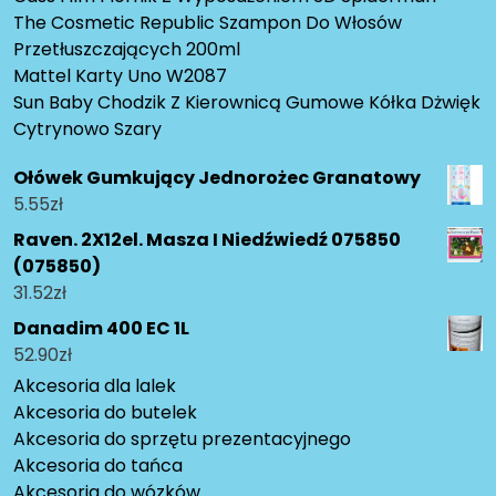
The Cosmetic Republic Szampon Do Włosów
Przetłuszczających 200ml
Mattel Karty Uno W2087
Sun Baby Chodzik Z Kierownicą Gumowe Kółka Dżwięk
Cytrynowo Szary
Ołówek Gumkujący Jednorożec Granatowy
5.55
zł
Raven. 2X12el. Masza I Niedźwiedź 075850
(075850)
31.52
zł
Danadim 400 EC 1L
52.90
zł
Akcesoria dla lalek
Akcesoria do butelek
Akcesoria do sprzętu prezentacyjnego
Akcesoria do tańca
Akcesoria do wózków