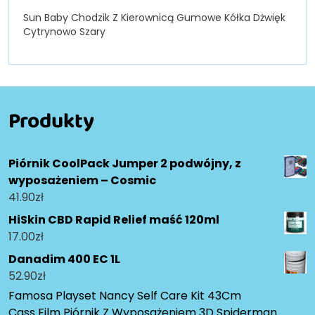
Sun Baby Chodzik Z Kierownicą Gumowe Kółka Dżwięk
Cytrynowo Szary
Produkty
Piórnik CoolPack Jumper 2 podwójny, z
wyposażeniem – Cosmic
41.90
zł
HiSkin CBD Rapid Relief maść 120ml
17.00
zł
Danadim 400 EC 1L
52.90
zł
Famosa Playset Nancy Self Care Kit 43Cm
Cass Film Piórnik Z Wyposażeniem 3D Spiderman