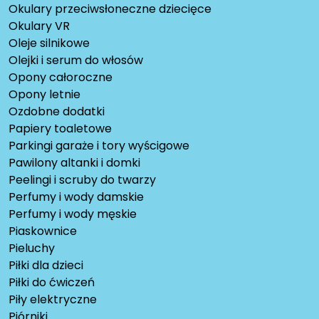
Okulary przeciwsłoneczne dziecięce
Okulary VR
Oleje silnikowe
Olejki i serum do włosów
Opony całoroczne
Opony letnie
Ozdobne dodatki
Papiery toaletowe
Parkingi garaże i tory wyścigowe
Pawilony altanki i domki
Peelingi i scruby do twarzy
Perfumy i wody damskie
Perfumy i wody męskie
Piaskownice
Pieluchy
Piłki dla dzieci
Piłki do ćwiczeń
Piły elektryczne
Piórniki