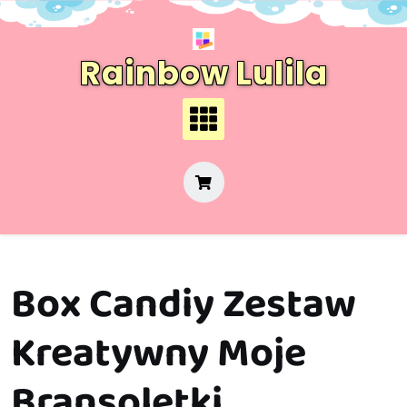
Skip
to
content
Rainbow Lulila
Box Candiy Zestaw
Kreatywny Moje
Bransoletki