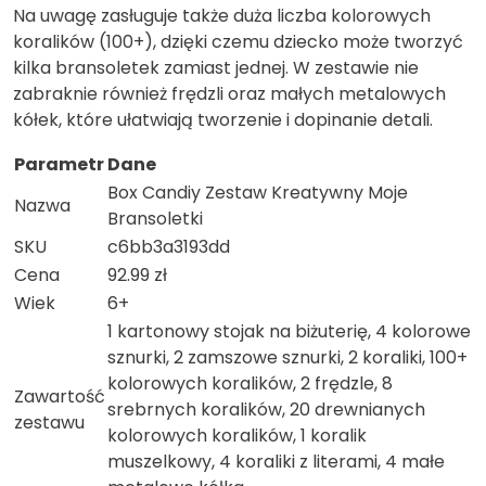
Na uwagę zasługuje także duża liczba kolorowych
koralików (100+), dzięki czemu dziecko może tworzyć
kilka bransoletek zamiast jednej. W zestawie nie
zabraknie również frędzli oraz małych metalowych
kółek, które ułatwiają tworzenie i dopinanie detali.
Parametr
Dane
Box Candiy Zestaw Kreatywny Moje
Nazwa
Bransoletki
SKU
c6bb3a3193dd
Cena
92.99 zł
Wiek
6+
1 kartonowy stojak na biżuterię, 4 kolorowe
sznurki, 2 zamszowe sznurki, 2 koraliki, 100+
kolorowych koralików, 2 frędzle, 8
Zawartość
srebrnych koralików, 20 drewnianych
zestawu
kolorowych koralików, 1 koralik
muszelkowy, 4 koraliki z literami, 4 małe