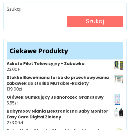
Szukaj
Szukaj
Ciekawe Produkty
Askato Pilot Telewizyjny - Zabawka
23.00
zł
Stokke Bawełniana torba do przechowywania
zabawek do stolika MuTable-Rakiety
139.00
zł
Ołówek Gumkujący Jednorożec Granatowy
5.55
zł
Babymoov Niania Elektroniczna Baby Monitor
Easy Care Digital Zielony
273.00
zł