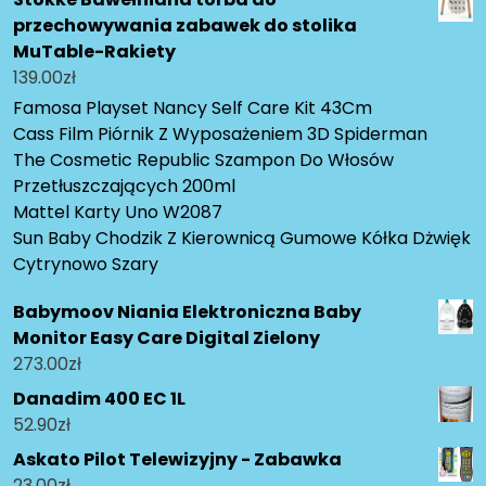
przechowywania zabawek do stolika
MuTable-Rakiety
139.00
zł
Famosa Playset Nancy Self Care Kit 43Cm
Cass Film Piórnik Z Wyposażeniem 3D Spiderman
The Cosmetic Republic Szampon Do Włosów
Przetłuszczających 200ml
Mattel Karty Uno W2087
Sun Baby Chodzik Z Kierownicą Gumowe Kółka Dżwięk
Cytrynowo Szary
Babymoov Niania Elektroniczna Baby
Monitor Easy Care Digital Zielony
273.00
zł
Danadim 400 EC 1L
52.90
zł
Askato Pilot Telewizyjny - Zabawka
23.00
zł