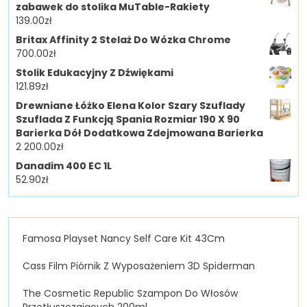
zabawek do stolika MuTable-Rakiety
139.00
zł
Britax Affinity 2 Stelaż Do Wózka Chrome
700.00
zł
Stolik Edukacyjny Z Dźwiękami
121.89
zł
Drewniane Łóżko Elena Kolor Szary Szuflady
Szuflada Z Funkcją Spania Rozmiar 190 X 90
Barierka Dół Dodatkowa Zdejmowana Barierka
2 200.00
zł
Danadim 400 EC 1L
52.90
zł
Famosa Playset Nancy Self Care Kit 43Cm
Cass Film Piórnik Z Wyposażeniem 3D Spiderman
The Cosmetic Republic Szampon Do Włosów