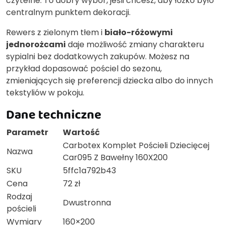
czytelne. To dobry wybór, jeśli chcesz, aby łóżko było
centralnym punktem dekoracji.
Rewers z zielonym tłem i
biało-różowymi
jednorożcami
daje możliwość zmiany charakteru
sypialni bez dodatkowych zakupów. Możesz na
przykład dopasować pościel do sezonu,
zmieniających się preferencji dziecka albo do innych
tekstyliów w pokoju.
Dane techniczne
Parametr
Wartość
Carbotex Komplet Pościeli Dziecięcej
Nazwa
Car095 Z Bawełny 160X200
SKU
5ffc1a792b43
Cena
72 zł
Rodzaj
Dwustronna
pościeli
Wymiary
160×200