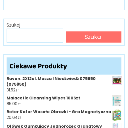
Szukaj
Szukaj
Ciekawe Produkty
Raven. 2X12el. Masza I Niedźwiedź 075850
(075850)
31.52
zł
Malacetic Cleansing Wipes 100Szt
85.00
zł
Roter Kafer Wesołe Obrazki - Gra Magnetyczna
20.64
zł
Ołówek Gumkujący Jednorożec Granatowy