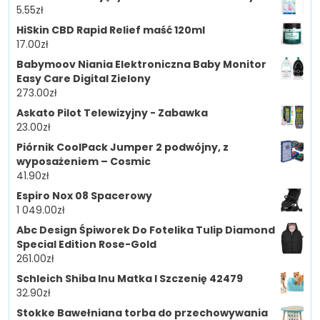
5.55
zł
HiSkin CBD Rapid Relief maść 120ml
17.00
zł
Babymoov Niania Elektroniczna Baby Monitor
Easy Care Digital Zielony
273.00
zł
Askato Pilot Telewizyjny - Zabawka
23.00
zł
Piórnik CoolPack Jumper 2 podwójny, z
wyposażeniem – Cosmic
41.90
zł
Espiro Nox 08 Spacerowy
1 049.00
zł
Abc Design Śpiworek Do Fotelika Tulip Diamond
Special Edition Rose-Gold
261.00
zł
Schleich Shiba Inu Matka I Szczenię 42479
32.90
zł
Stokke Bawełniana torba do przechowywania