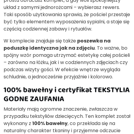
prostu obracasz komplet, a gdy woli spokojniejszy
układ z samymi jednorożcami – wybierasz rewers.
Taki sposób użytkowania sprawia, że pościel przestaje
być tylko elementem wyposażenia sypialni, a staje się
częścią codziennej zabawy i rytuałów.
W komplecie znajduje się także
poszewka na
poduszkę identyczna jak na zdjęciu
. To ważne, bo
spójny wzór pomaga utrzymać estetykę całej pościeli
– zarówno na łóżku, jak i w codziennych zdjęciach czy
podczas wizyty gości. W efekcie wnętrze wygląda
schludnie, a jednocześnie przyjaźnie i kolorowo.
100% bawełny i certyfikat TEKSTYLIA
GODNE ZAUFANIA
Materiały mają ogromne znaczenie, zwłaszcza w
przypadku tekstyliów dziecięcych. Ten komplet został
wykonany z
100% bawełny
, co przekłada się na
naturalny charakter tkaniny i przyjemne odczucie