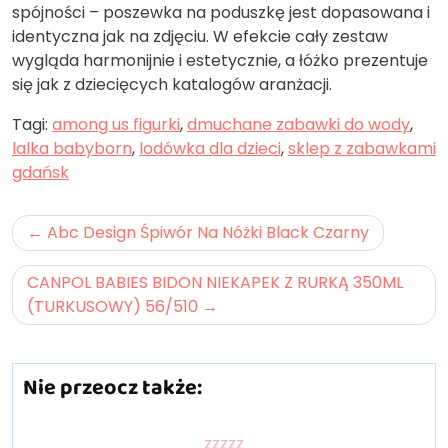
spójności – poszewka na poduszkę jest dopasowana i
identyczna jak na zdjęciu. W efekcie cały zestaw
wygląda harmonijnie i estetycznie, a łóżko prezentuje
się jak z dziecięcych katalogów aranżacji.
Tagi:
among us figurki
,
dmuchane zabawki do wody
,
lalka babyborn
,
lodówka dla dzieci
,
sklep z zabawkami
gdańsk
Nawigacja
Abc Design Śpiwór Na Nóżki Black Czarny
wpisu
CANPOL BABIES BIDON NIEKAPEK Z RURKĄ 350ML
(TURKUSOWY) 56/510
Nie przeocz także:
zzzzz