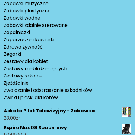
Zabawki muzyczne
Zabawki plastyczne
Zabawki wodne
Zabawki zdalnie sterowane
Zapalniczki
Zaparzacze i kawiarki
Zdrowa żywność
Zegarki
Zestawy dla kobiet
Zestawy mebli dziecięcych
Zestawy szkolne
Zjeżdżalnie
Zwalczanie i odstraszanie szkodników
Żwirki i piaski dla kotów
Askato Pilot Telewizyjny - Zabawka
23.00
zł
Espiro Nox 08 Spacerowy
1 049.00
zł