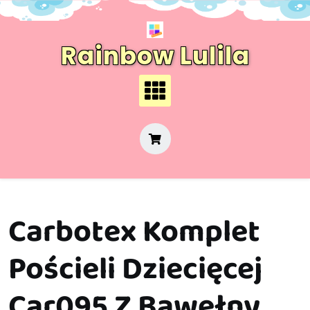
Skip
to
content
Rainbow Lulila
Carbotex Komplet
Pościeli Dziecięcej
Car095 Z Bawełny