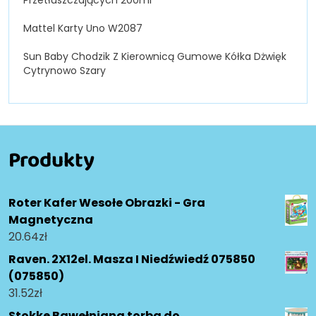
Przetłuszczających 200ml
Mattel Karty Uno W2087
Sun Baby Chodzik Z Kierownicą Gumowe Kółka Dżwięk
Cytrynowo Szary
Produkty
Roter Kafer Wesołe Obrazki - Gra
Magnetyczna
20.64
zł
Raven. 2X12el. Masza I Niedźwiedź 075850
(075850)
31.52
zł
Stokke Bawełniana torba do