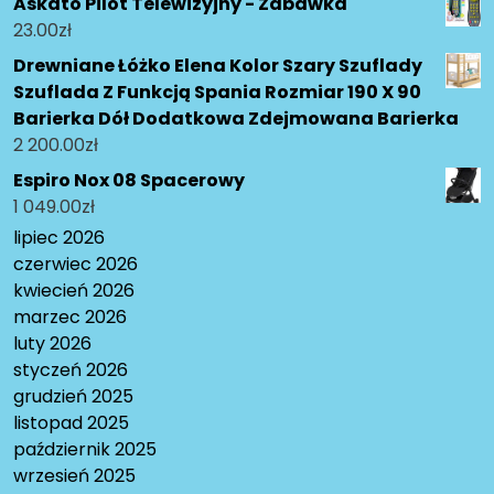
Askato Pilot Telewizyjny - Zabawka
23.00
zł
Drewniane Łóżko Elena Kolor Szary Szuflady
Szuflada Z Funkcją Spania Rozmiar 190 X 90
Barierka Dół Dodatkowa Zdejmowana Barierka
2 200.00
zł
Espiro Nox 08 Spacerowy
1 049.00
zł
lipiec 2026
czerwiec 2026
kwiecień 2026
marzec 2026
luty 2026
styczeń 2026
grudzień 2025
listopad 2025
październik 2025
wrzesień 2025