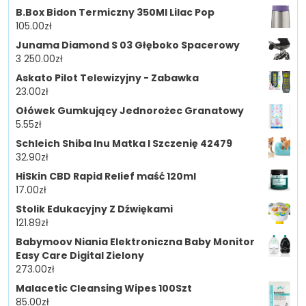
B.Box Bidon Termiczny 350Ml Lilac Pop
105.00
zł
Junama Diamond S 03 Głęboko Spacerowy
3 250.00
zł
Askato Pilot Telewizyjny - Zabawka
23.00
zł
Ołówek Gumkujący Jednorożec Granatowy
5.55
zł
Schleich Shiba Inu Matka I Szczenię 42479
32.90
zł
HiSkin CBD Rapid Relief maść 120ml
17.00
zł
Stolik Edukacyjny Z Dźwiękami
121.89
zł
Babymoov Niania Elektroniczna Baby Monitor
Easy Care Digital Zielony
273.00
zł
Malacetic Cleansing Wipes 100Szt
85.00
zł