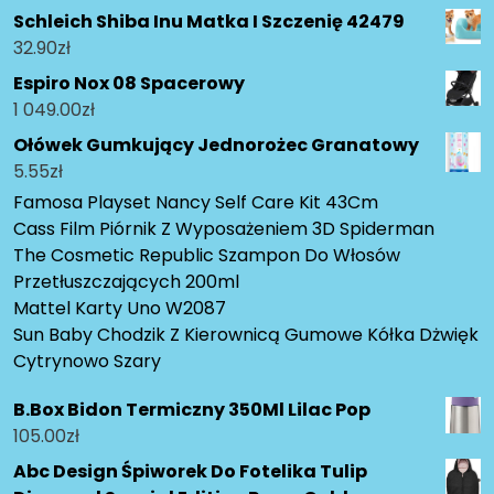
Schleich Shiba Inu Matka I Szczenię 42479
32.90
zł
Espiro Nox 08 Spacerowy
1 049.00
zł
Ołówek Gumkujący Jednorożec Granatowy
5.55
zł
Famosa Playset Nancy Self Care Kit 43Cm
Cass Film Piórnik Z Wyposażeniem 3D Spiderman
The Cosmetic Republic Szampon Do Włosów
Przetłuszczających 200ml
Mattel Karty Uno W2087
Sun Baby Chodzik Z Kierownicą Gumowe Kółka Dżwięk
Cytrynowo Szary
B.Box Bidon Termiczny 350Ml Lilac Pop
105.00
zł
Abc Design Śpiworek Do Fotelika Tulip