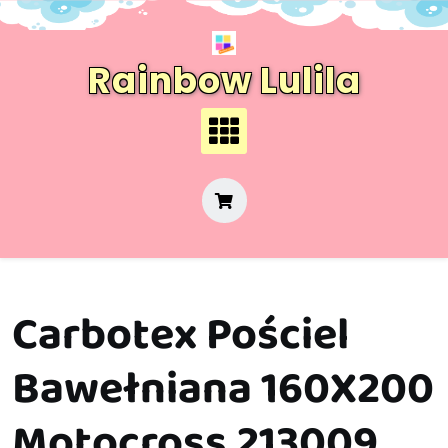
Skip
to
content
Rainbow Lulila
Carbotex Pościel
Bawełniana 160X200
Motocross 213009