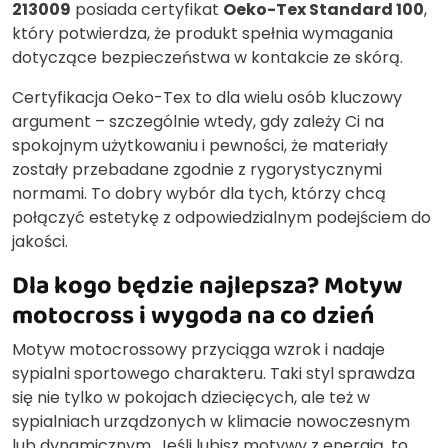
213009
posiada certyfikat
Oeko-Tex Standard 100
,
który potwierdza, że produkt spełnia wymagania
dotyczące bezpieczeństwa w kontakcie ze skórą.
Certyfikacja Oeko-Tex to dla wielu osób kluczowy
argument – szczególnie wtedy, gdy zależy Ci na
spokojnym użytkowaniu i pewności, że materiały
zostały przebadane zgodnie z rygorystycznymi
normami. To dobry wybór dla tych, którzy chcą
połączyć estetykę z odpowiedzialnym podejściem do
jakości.
Dla kogo będzie najlepsza? Motyw
motocross i wygoda na co dzień
Motyw motocrossowy przyciąga wzrok i nadaje
sypialni sportowego charakteru. Taki styl sprawdza
się nie tylko w pokojach dziecięcych, ale też w
sypialniach urządzonych w klimacie nowoczesnym
lub dynamicznym. Jeśli lubisz motywy z energią, to