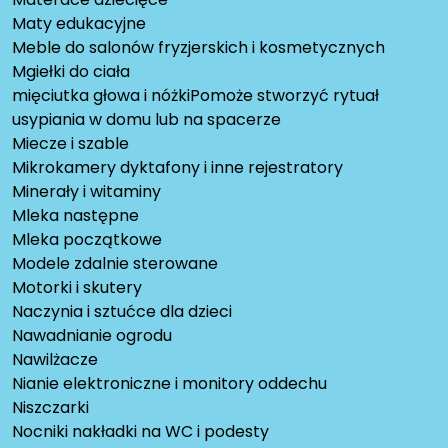
Maty edukacyjne
Meble do salonów fryzjerskich i kosmetycznych
Mgiełki do ciała
mięciutka głowa i nóżkiPomoże stworzyć rytuał
usypiania w domu lub na spacerze
Miecze i szable
Mikrokamery dyktafony i inne rejestratory
Minerały i witaminy
Mleka następne
Mleka początkowe
Modele zdalnie sterowane
Motorki i skutery
Naczynia i sztućce dla dzieci
Nawadnianie ogrodu
Nawilżacze
Nianie elektroniczne i monitory oddechu
Niszczarki
Nocniki nakładki na WC i podesty