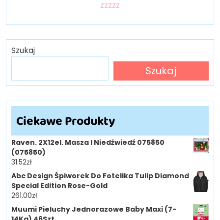
zzzzz
Szukaj
Szukaj
Ciekawe Produkty
Raven. 2X12el. Masza I Niedźwiedź 075850
(075850)
31.52
zł
Abc Design Śpiworek Do Fotelika Tulip Diamond
Special Edition Rose-Gold
261.00
zł
Muumi Pieluchy Jednorazowe Baby Maxi (7-
14Kg) 46Szt