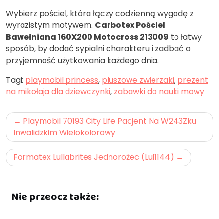
Wybierz pościel, która łączy codzienną wygodę z
wyrazistym motywem.
Carbotex Pościel
Bawełniana 160X200 Motocross 213009
to łatwy
sposób, by dodać sypialni charakteru i zadbać o
przyjemność użytkowania każdego dnia.
Tagi:
playmobil princess
,
pluszowe zwierzaki
,
prezent
na mikołaja dla dziewczynki
,
zabawki do nauki mowy
Nawigacja
Playmobil 70193 City Life Pacjent Na W243Zku
wpisu
Inwalidzkim Wielokolorowy
Formatex Lullabrites Jednorożec (Lul1144)
Nie przeocz także: