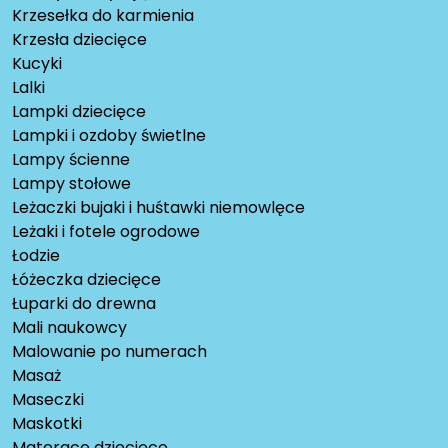
Krzesełka do karmienia
Krzesła dziecięce
Kucyki
Lalki
Lampki dziecięce
Lampki i ozdoby świetlne
Lampy ścienne
Lampy stołowe
Leżaczki bujaki i huśtawki niemowlęce
Leżaki i fotele ogrodowe
Łodzie
Łóżeczka dziecięce
Łuparki do drewna
Mali naukowcy
Malowanie po numerach
Masaż
Maseczki
Maskotki
Materace dziecięce