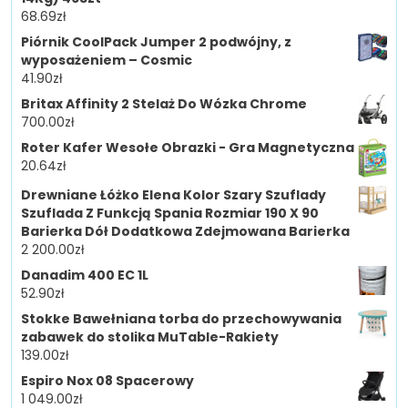
68.69
zł
Piórnik CoolPack Jumper 2 podwójny, z
wyposażeniem – Cosmic
41.90
zł
Britax Affinity 2 Stelaż Do Wózka Chrome
700.00
zł
Roter Kafer Wesołe Obrazki - Gra Magnetyczna
20.64
zł
Drewniane Łóżko Elena Kolor Szary Szuflady
Szuflada Z Funkcją Spania Rozmiar 190 X 90
Barierka Dół Dodatkowa Zdejmowana Barierka
2 200.00
zł
Danadim 400 EC 1L
52.90
zł
Stokke Bawełniana torba do przechowywania
zabawek do stolika MuTable-Rakiety
139.00
zł
Espiro Nox 08 Spacerowy
1 049.00
zł