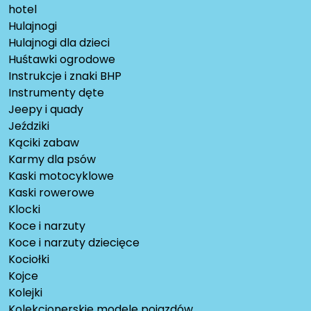
hotel
Hulajnogi
Hulajnogi dla dzieci
Huśtawki ogrodowe
Instrukcje i znaki BHP
Instrumenty dęte
Jeepy i quady
Jeździki
Kąciki zabaw
Karmy dla psów
Kaski motocyklowe
Kaski rowerowe
Klocki
Koce i narzuty
Koce i narzuty dziecięce
Kociołki
Kojce
Kolejki
Kolekcjonerskie modele pojazdów