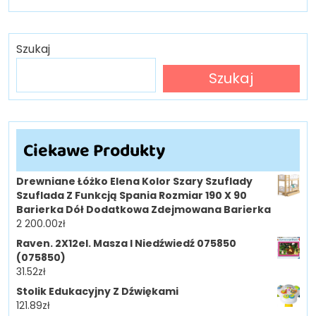
Szukaj
Szukaj
Ciekawe Produkty
Drewniane Łóżko Elena Kolor Szary Szuflady
Szuflada Z Funkcją Spania Rozmiar 190 X 90
Barierka Dół Dodatkowa Zdejmowana Barierka
2 200.00
zł
Raven. 2X12el. Masza I Niedźwiedź 075850
(075850)
31.52
zł
Stolik Edukacyjny Z Dźwiękami
121.89
zł