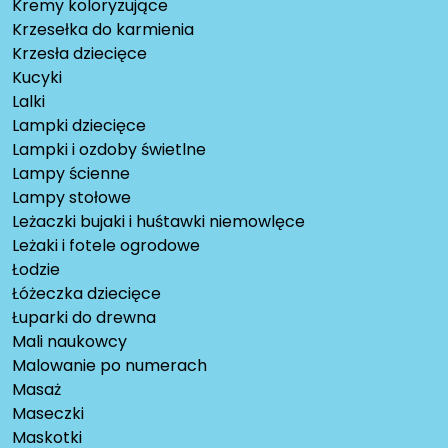
Kremy koloryzujące
Krzesełka do karmienia
Krzesła dziecięce
Kucyki
Lalki
Lampki dziecięce
Lampki i ozdoby świetlne
Lampy ścienne
Lampy stołowe
Leżaczki bujaki i huśtawki niemowlęce
Leżaki i fotele ogrodowe
Łodzie
Łóżeczka dziecięce
Łuparki do drewna
Mali naukowcy
Malowanie po numerach
Masaż
Maseczki
Maskotki