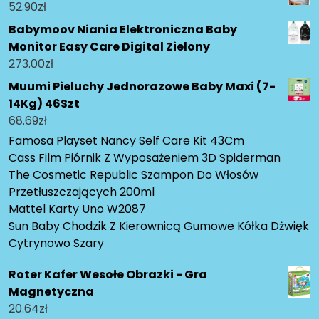
52.90
zł
Babymoov Niania Elektroniczna Baby
Monitor Easy Care Digital Zielony
273.00
zł
Muumi Pieluchy Jednorazowe Baby Maxi (7-
14Kg) 46Szt
68.69
zł
Famosa Playset Nancy Self Care Kit 43Cm
Cass Film Piórnik Z Wyposażeniem 3D Spiderman
The Cosmetic Republic Szampon Do Włosów
Przetłuszczających 200ml
Mattel Karty Uno W2087
Sun Baby Chodzik Z Kierownicą Gumowe Kółka Dżwięk
Cytrynowo Szary
Roter Kafer Wesołe Obrazki - Gra
Magnetyczna
20.64
zł