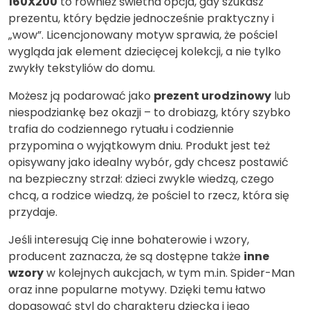
160X200
to również świetna opcja, gdy szukasz
prezentu, który będzie jednocześnie praktyczny i
„wow”. Licencjonowany motyw sprawia, że pościel
wygląda jak element dziecięcej kolekcji, a nie tylko
zwykły tekstyliów do domu.
Możesz ją podarować jako
prezent urodzinowy
lub
niespodziankę bez okazji – to drobiazg, który szybko
trafia do codziennego rytuału i codziennie
przypomina o wyjątkowym dniu. Produkt jest też
opisywany jako idealny wybór, gdy chcesz postawić
na bezpieczny strzał: dzieci zwykle wiedzą, czego
chcą, a rodzice wiedzą, że pościel to rzecz, która się
przydaje.
Jeśli interesują Cię inne bohaterowie i wzory,
producent zaznacza, że są dostępne także
inne
wzory
w kolejnych aukcjach, w tym m.in. Spider-Man
oraz inne popularne motywy. Dzięki temu łatwo
dopasować styl do charakteru dziecka i jego