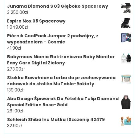
Junama Diamond S 03 Głęboko Spacerowy
3 250.00
zł
Espiro Nox 08 Spacerowy
1 049.00
zł
Piórnik CoolPack Jumper 2 podwójny, z
wyposażeniem – Cosmic
41.90
zł
Babymoov Niania Elektroniczna Baby Monitor
Easy Care Digital Zielony
273.00
zł
Stokke Bawełniana torba do przechowywania
zabawek do stolika MuTable-Rakiety
139.00
zł
Abc Design Śpiworek Do Fotelika Tulip Diamond
Special Edition Rose-Gold
261.00
zł
Schleich Shiba Inu Matka I Szczenię 42479
32.90
zł