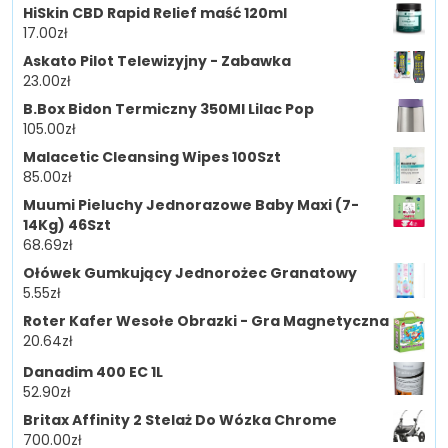
HiSkin CBD Rapid Relief maść 120ml
17.00
zł
Askato Pilot Telewizyjny - Zabawka
23.00
zł
B.Box Bidon Termiczny 350Ml Lilac Pop
105.00
zł
Malacetic Cleansing Wipes 100Szt
85.00
zł
Muumi Pieluchy Jednorazowe Baby Maxi (7-
14Kg) 46Szt
68.69
zł
Ołówek Gumkujący Jednorożec Granatowy
5.55
zł
Roter Kafer Wesołe Obrazki - Gra Magnetyczna
20.64
zł
Danadim 400 EC 1L
52.90
zł
Britax Affinity 2 Stelaż Do Wózka Chrome
700.00
zł