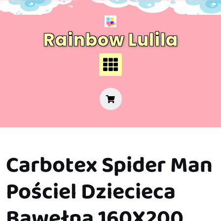
Skip
to
content
Rainbow Lulila
Carbotex Spider Man
Pościel Dziecieca
Bawełna 160X200