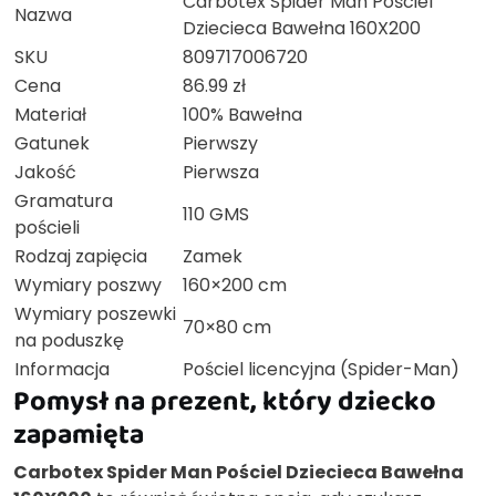
Carbotex Spider Man Pościel
Nazwa
Dziecieca Bawełna 160X200
SKU
809717006720
Cena
86.99 zł
Materiał
100% Bawełna
Gatunek
Pierwszy
Jakość
Pierwsza
Gramatura
110 GMS
pościeli
Rodzaj zapięcia
Zamek
Wymiary poszwy
160×200 cm
Wymiary poszewki
70×80 cm
na poduszkę
Informacja
Pościel licencyjna (Spider-Man)
Pomysł na prezent, który dziecko
zapamięta
Carbotex Spider Man Pościel Dziecieca Bawełna