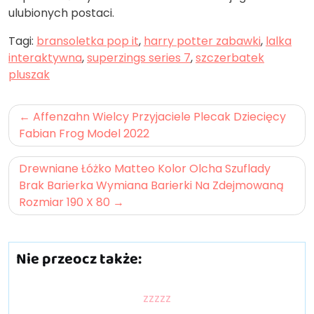
ulubionych postaci.
Tagi:
bransoletka pop it
,
harry potter zabawki
,
lalka
interaktywna
,
superzings series 7
,
szczerbatek
pluszak
Nawigacja
Affenzahn Wielcy Przyjaciele Plecak Dziecięcy
wpisu
Fabian Frog Model 2022
Drewniane Łóżko Matteo Kolor Olcha Szuflady
Brak Barierka Wymiana Barierki Na Zdejmowaną
Rozmiar 190 X 80
Nie przeocz także:
zzzzz