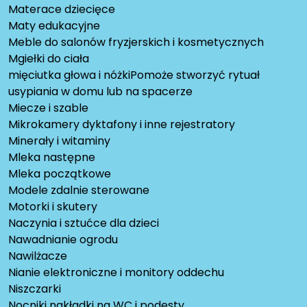
Materace dziecięce
Maty edukacyjne
Meble do salonów fryzjerskich i kosmetycznych
Mgiełki do ciała
mięciutka głowa i nóżkiPomoże stworzyć rytuał
usypiania w domu lub na spacerze
Miecze i szable
Mikrokamery dyktafony i inne rejestratory
Minerały i witaminy
Mleka następne
Mleka początkowe
Modele zdalnie sterowane
Motorki i skutery
Naczynia i sztućce dla dzieci
Nawadnianie ogrodu
Nawilżacze
Nianie elektroniczne i monitory oddechu
Niszczarki
Nocniki nakładki na WC i podesty