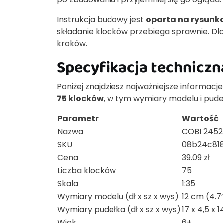
Instrukcja budowy jest
oparta na rysunka
składanie klocków przebiega sprawnie. Dla 
kroków.
Specyfikacja technicz
Poniżej znajdziesz najważniejsze informacj
75 klocków
, w tym wymiary modelu i pud
Parametr
Wartość
Nazwa
COBI 2452
SKU
08b24c81
Cena
39.09 zł
Liczba klocków
75
Skala
1:35
Wymiary modelu (dł x sz x wys)
12 cm (4.7”
Wymiary pudełka (dł x sz x wys)
17 x 4,5 x 
Wiek
6+