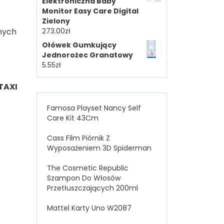
Elektroniczna Baby
Monitor Easy Care Digital
Zielony
jnych
273.00
zł
Ołówek Gumkujący
Jednorożec Granatowy
5.55
zł
TAXI
Famosa Playset Nancy Self
Care Kit 43Cm
Cass Film Piórnik Z
Wyposażeniem 3D Spiderman
The Cosmetic Republic
Szampon Do Włosów
Przetłuszczających 200ml
Mattel Karty Uno W2087