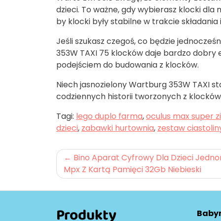
dzieci. To ważne, gdy wybierasz klocki dla
by klocki były stabilne w trakcie składan
Jeśli szukasz czegoś, co będzie jednocześ
353W TAXI 75 klocków daje bardzo dobry 
podejściem do budowania z klocków.
Niech jasnozielony Wartburg 353W TAXI sta
codziennych historii tworzonych z klocków
Tagi:
lego duplo farma
,
oculus max super z
dzieci
,
zabawki hurtownia
,
zestaw ciastolin
Nawigacja
Bino Aparat Cyfrowy Dla Dzieci Jedno
Mpx Z Kartą Pamięci 32Gb Niebieski
wpisu
Produkty
Baby