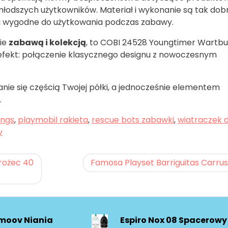
 młodszych użytkowników. Materiał i wykonanie są tak dob
ia i wygodne do użytkowania podczas zabawy.
nie
zabawą i kolekcją
, to COBI 24528 Youngtimer Wartb
efekt: połączenie klasycznego designu z nowoczesnym
nie się częścią Twojej półki, a jednocześnie elementem
.
ings
,
playmobil rakieta
,
rescue bots zabawki
,
wiatraczek d
y
rożec 40
Famosa Playset Barriguitas Carrus
moov Niania
Espiro Nox 08 Spacerowy