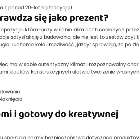
a z ponad 20-letnią tradycją)
rawdza się jako prezent?
pozycja, która łączy w sobie kilka cech cenionych prze
daje satysfakcję z budowania, ale nie jest to zestaw zbyt 
gie: ruchome koła i możliwość „jazdy” sprawiają, że po zł
więc ma w sobie autentyczny klimat i rozpoznawalny char
ami klocków konstrukcyjnych ułatwia tworzenie własnyc
udowaniu
blaknięcia
mi i gotowy do kreatywnej
wu spełniają normy bezpieczeństwa dotyczące produktów