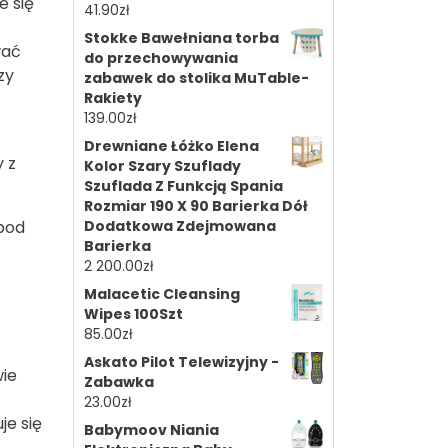
e się
41.90
zł
Stokke Bawełniana torba
wać
do przechowywania
zy
zabawek do stolika MuTable-
Rakiety
139.00
zł
Drewniane Łóżko Elena
 z
Kolor Szary Szuflady
Szuflada Z Funkcją Spania
Rozmiar 190 X 90 Barierka Dół
 pod
Dodatkowa Zdejmowana
Barierka
2 200.00
zł
Malacetic Cleansing
Wipes 100Szt
85.00
zł
Askato Pilot Telewizyjny -
wie
Zabawka
23.00
zł
je się
Babymoov Niania