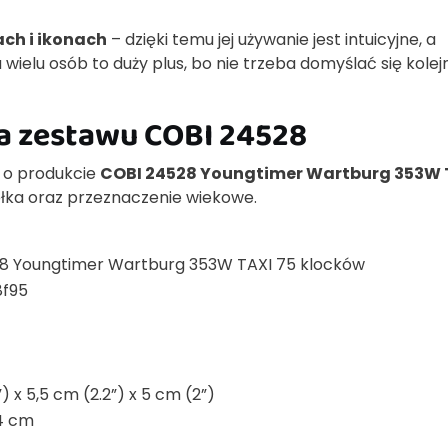
ch i ikonach
– dzięki temu jej używanie jest intuicyjne, a
wielu osób to duży plus, bo nie trzeba domyślać się kole
na zestawu COBI 24528
e o produkcie
COBI 24528 Youngtimer Wartburg 353W 
ełka oraz przeznaczenie wiekowe.
8 Youngtimer Wartburg 353W TAXI 75 klocków
8f95
) x 5,5 cm (2.2”) x 5 cm (2”)
14 cm