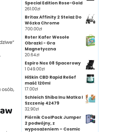
Special Edition Rose-Gold
261.00
zł
Britax Affinity 2 Stelaż Do
Wózka Chrome
700.00
zł
Roter Kafer Wesołe
wdziwe”
Obrazki - Gra
Magnetyczna
20.64
zł
–
Espiro Nox 08 Spacerowy
1 049.00
zł
HiSkin CBD Rapid Relief
maść 120ml
a osób,
17.00
zł
Schleich Shiba Inu Matka I
Szczenię 42479
baw
32.90
zł
Piórnik CoolPack Jumper
2 podwójny, z
wyposażeniem – Cosmic