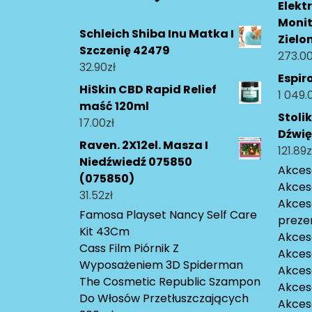
Elekt
Monit
Schleich Shiba Inu Matka I
Zielo
Szczenię 42479
273.0
32.90
zł
Espir
HiSkin CBD Rapid Relief
1 049.
maść 120ml
Stoli
17.00
zł
Dźwi
Raven. 2X12el. Masza I
121.89
z
Niedźwiedź 075850
Akceso
(075850)
Akces
31.52
zł
Akces
Famosa Playset Nancy Self Care
preze
Kit 43Cm
Akces
Cass Film Piórnik Z
Akces
Wyposażeniem 3D Spiderman
Akceso
The Cosmetic Republic Szampon
Akces
Do Włosów Przetłuszczających
Akces