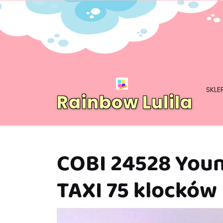
Skip
to
content
SKLE
Rainbow Lulila
COBI 24528 You
TAXI 75 klocków