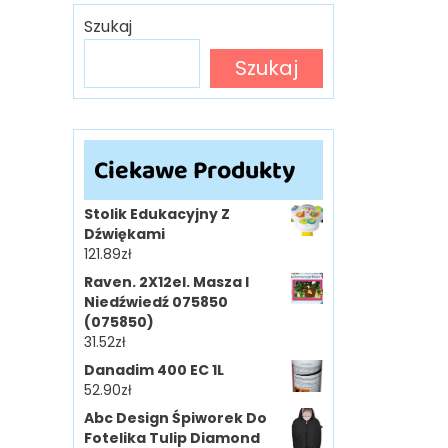
Szukaj
Szukaj
Ciekawe Produkty
Stolik Edukacyjny Z
Dźwiękami
121.89
zł
Raven. 2X12el. Masza I
Niedźwiedź 075850
(075850)
31.52
zł
Danadim 400 EC 1L
52.90
zł
Abc Design Śpiworek Do
Fotelika Tulip Diamond