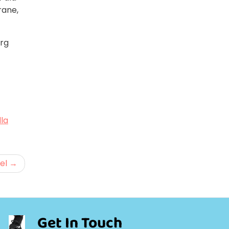
rane,
urg
la
el
Get In Touch