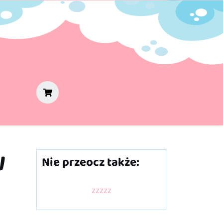
W
Nie przeocz także:
zzzzz