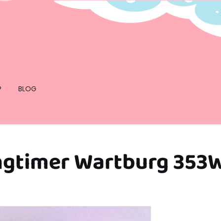
P
BLOG
ngtimer Wartburg 353