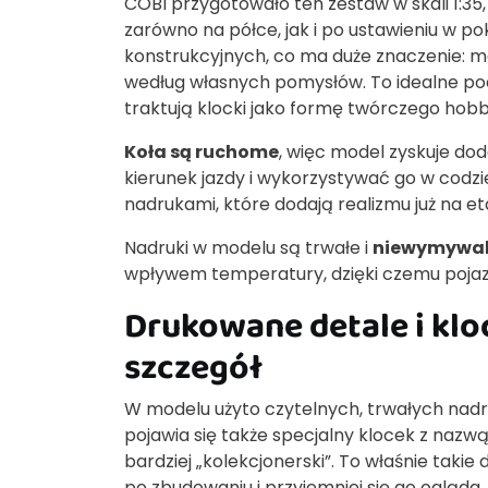
COBI przygotowało ten zestaw w skali 1:35,
zarówno na półce, jak i po ustawieniu w po
konstrukcyjnych, co ma duże znaczenie:
według własnych pomysłów. To idealne podej
traktują klocki jako formę twórczego hobb
Koła są ruchome
, więc model zyskuje do
kierunek jazdy i wykorzystywać go w codzi
nadrukami, które dodają realizmu już na e
Nadruki w modelu są trwałe i
niewymywa
wpływem temperatury, dzięki czemu pojaz
Drukowane detale i kloc
szczegół
W modelu użyto czytelnych, trwałych nad
pojawia się także specjalny klocek z nazwą
bardziej „kolekcjonerski”. To właśnie takie
po zbudowaniu i przyjemniej się go ogląda.