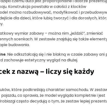
 dzięki czemu auto jest proporcjonalne i dobrze prezentuj
koju. Konstrukcja powstała w całości z klocków
 model można rozbudowywać, modyfikować i przebudowy
ście dla dzieci, które lubią tworzyć i dla dorosłych, któr
y.
datkowy wymiar zabawy – można nim „jeździć”, zmieniać
ennych scenkach. W zestawie znajdują się także elementy
tapie budowania.
lne
. Nie odkształcają się i nie blakną w czasie zabawy ani
d zachowuje estetyczny wygląd na dłużej.
ek z nazwą – liczy się każdy
ruków, które podkreślają charakter samochodu. W zesta
 pojazdu, co sprawia, że model wygląda kompletnie i jest
 drobiazgi często decydują o tym, że zestaw lepiej prezentu