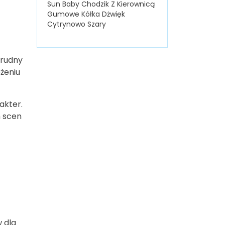
Sun Baby Chodzik Z Kierownicą
Gumowe Kółka Dżwięk
Cytrynowo Szary
z
trudny
ożeniu
akter.
h scen
 dla