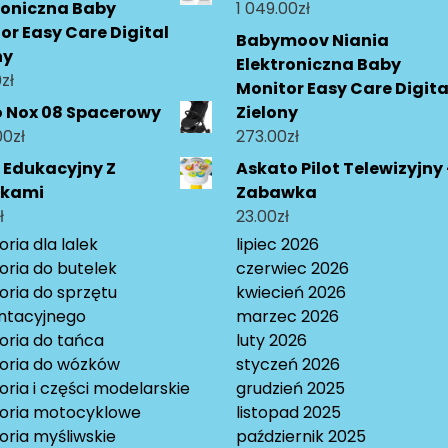
roniczna Baby
1 049.00
zł
or Easy Care Digital
Babymoov Niania
ny
Elektroniczna Baby
0
zł
Monitor Easy Care Digita
o Nox 08 Spacerowy
Zielony
00
zł
273.00
zł
k Edukacyjny Z
Askato Pilot Telewizyjny 
ękami
Zabawka
ł
23.00
zł
ria dla lalek
lipiec 2026
oria do butelek
czerwiec 2026
oria do sprzętu
kwiecień 2026
ntacyjnego
marzec 2026
oria do tańca
luty 2026
oria do wózków
styczeń 2026
ria i części modelarskie
grudzień 2025
oria motocyklowe
listopad 2025
oria myśliwskie
październik 2025