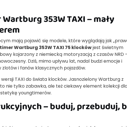
 Wartburg 353W TAXI – mały
terem
cięcym mają pojawić się modele, które wyglądają jak „pra
timer Wartburg 353W TAXI 75 klocków
jest świetnym
owy kojarzony z niemiecką motoryzacją z czasów NRD 
nowoczesny. Dziś, mimo upływu lat, nadal budzi emocje i
 zlotów i fanów klasycznych pojazdów.
wersji TAXI do świata klocków. Jasnozielony Wartburg z
o nie tylko zabawka, ale też ciekawy element kolekcji dl
estetykę youngtimerów.
ukcyjnych – buduj, przebuduj, 