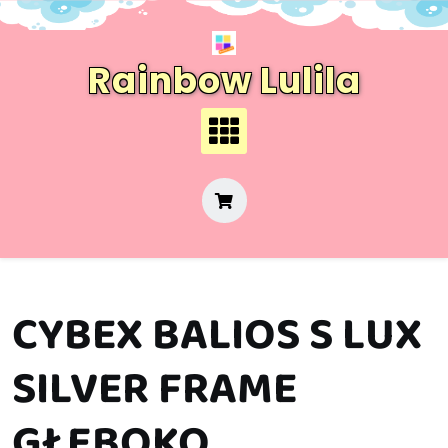
Skip
to
content
Rainbow Lulila
CYBEX BALIOS S LUX
SILVER FRAME
GŁĘBOKO