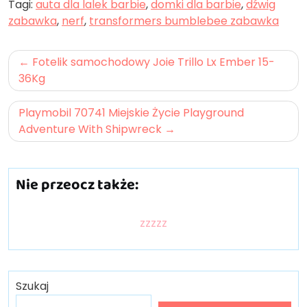
Tagi:
auta dla lalek barbie
,
domki dla barbie
,
dźwig
zabawka
,
nerf
,
transformers bumblebee zabawka
Nawigacja
Fotelik samochodowy Joie Trillo Lx Ember 15-
wpisu
36Kg
Playmobil 70741 Miejskie Życie Playground
Adventure With Shipwreck
Nie przeocz także:
zzzzz
Szukaj