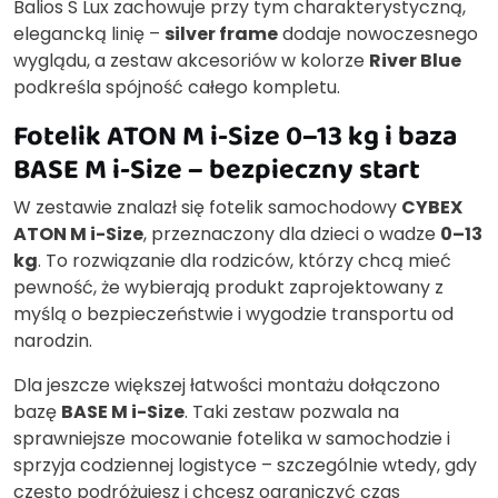
Balios S Lux zachowuje przy tym charakterystyczną,
elegancką linię –
silver frame
dodaje nowoczesnego
wyglądu, a zestaw akcesoriów w kolorze
River Blue
podkreśla spójność całego kompletu.
Fotelik ATON M i-Size 0–13 kg i baza
BASE M i-Size – bezpieczny start
W zestawie znalazł się fotelik samochodowy
CYBEX
ATON M i-Size
, przeznaczony dla dzieci o wadze
0–13
kg
. To rozwiązanie dla rodziców, którzy chcą mieć
pewność, że wybierają produkt zaprojektowany z
myślą o bezpieczeństwie i wygodzie transportu od
narodzin.
Dla jeszcze większej łatwości montażu dołączono
bazę
BASE M i-Size
. Taki zestaw pozwala na
sprawniejsze mocowanie fotelika w samochodzie i
sprzyja codziennej logistyce – szczególnie wtedy, gdy
często podróżujesz i chcesz ograniczyć czas