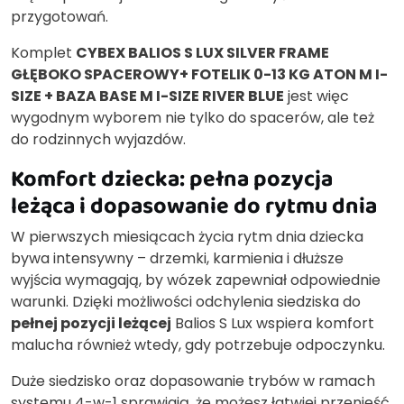
przygotowań.
Komplet
CYBEX BALIOS S LUX SILVER FRAME
GŁĘBOKO SPACEROWY+ FOTELIK 0-13 KG ATON M I-
SIZE + BAZA BASE M I-SIZE RIVER BLUE
jest więc
wygodnym wyborem nie tylko do spacerów, ale też
do rodzinnych wyjazdów.
Komfort dziecka: pełna pozycja
leżąca i dopasowanie do rytmu dnia
W pierwszych miesiącach życia rytm dnia dziecka
bywa intensywny – drzemki, karmienia i dłuższe
wyjścia wymagają, by wózek zapewniał odpowiednie
warunki. Dzięki możliwości odchylenia siedziska do
pełnej pozycji leżącej
Balios S Lux wspiera komfort
malucha również wtedy, gdy potrzebuje odpoczynku.
Duże siedzisko oraz dopasowanie trybów w ramach
systemu 4-w-1 sprawiają, że możesz łatwiej przenieść