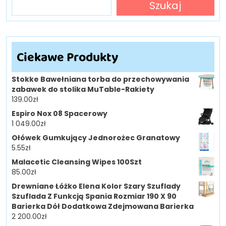
Szukaj
Ciekawe Produkty
Stokke Bawełniana torba do przechowywania
zabawek do stolika MuTable-Rakiety
139.00
zł
Espiro Nox 08 Spacerowy
1 049.00
zł
Ołówek Gumkujący Jednorożec Granatowy
5.55
zł
Malacetic Cleansing Wipes 100Szt
85.00
zł
Drewniane Łóżko Elena Kolor Szary Szuflady
Szuflada Z Funkcją Spania Rozmiar 190 X 90
Barierka Dół Dodatkowa Zdejmowana Barierka
2 200.00
zł