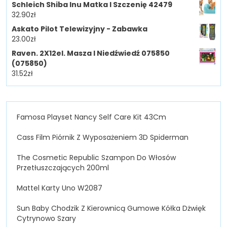
Schleich Shiba Inu Matka I Szczenię 42479
32.90
zł
Askato Pilot Telewizyjny - Zabawka
23.00
zł
Raven. 2X12el. Masza I Niedźwiedź 075850
(075850)
31.52
zł
Famosa Playset Nancy Self Care Kit 43Cm
Cass Film Piórnik Z Wyposażeniem 3D Spiderman
The Cosmetic Republic Szampon Do Włosów
Przetłuszczających 200ml
Mattel Karty Uno W2087
Sun Baby Chodzik Z Kierownicą Gumowe Kółka Dżwięk
Cytrynowo Szary