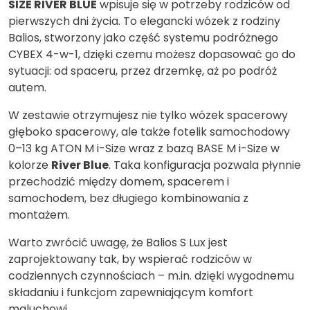
SIZE RIVER BLUE
wpisuje się w potrzeby rodziców od
pierwszych dni życia. To elegancki wózek z rodziny
Balios, stworzony jako część systemu podróżnego
CYBEX 4-w-1, dzięki czemu możesz dopasować go do
sytuacji: od spaceru, przez drzemkę, aż po podróż
autem.
W zestawie otrzymujesz nie tylko wózek spacerowy
głęboko spacerowy, ale także fotelik samochodowy
0–13 kg ATON M i-Size wraz z bazą BASE M i-Size w
kolorze
River Blue
. Taka konfiguracja pozwala płynnie
przechodzić między domem, spacerem i
samochodem, bez długiego kombinowania z
montażem.
Warto zwrócić uwagę, że Balios S Lux jest
zaprojektowany tak, by wspierać rodziców w
codziennych czynnościach – m.in. dzięki wygodnemu
składaniu i funkcjom zapewniającym komfort
maluchowi.