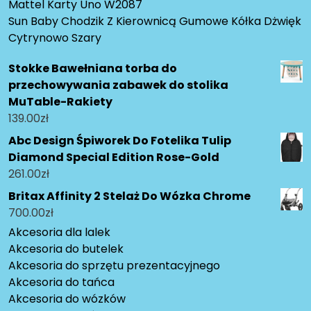
Mattel Karty Uno W2087
Sun Baby Chodzik Z Kierownicą Gumowe Kółka Dżwięk
Cytrynowo Szary
Stokke Bawełniana torba do
przechowywania zabawek do stolika
MuTable-Rakiety
139.00
zł
Abc Design Śpiworek Do Fotelika Tulip
Diamond Special Edition Rose-Gold
261.00
zł
Britax Affinity 2 Stelaż Do Wózka Chrome
700.00
zł
Akcesoria dla lalek
Akcesoria do butelek
Akcesoria do sprzętu prezentacyjnego
Akcesoria do tańca
Akcesoria do wózków