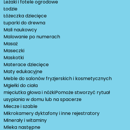
Leżaki i fotele ogrodowe
Łodzie
Łóżeczka dziecięce
Łuparki do drewna
Mali naukowcy
Malowanie po numerach
Masaż
Maseczki
Maskotki
Materace dziecięce
Maty edukacyjne
Meble do salonów fryzjerskich i kosmetycznych
Mgiełki do ciała
mięciutka głowa i nóżkiPomoże stworzyć rytuał
usypiania w domu lub na spacerze
Miecze i szable
Mikrokamery dyktafony i inne rejestratory
Minerały i witaminy
Mleka następne