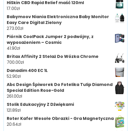
HiSkin CBD Rapid Relief maść 120ml
17.00
zł
Babymoov Niania Elektroniczna Baby Monitor
Easy Care Digital Zielony
273.00
zł
Piórnik CoolPack Jumper 2 podwójny, z
wyposażeniem – Cosmic
41.90
zł
Britax Affinity 2 Stelaż Do Wózka Chrome
700.00
zł
Danadim 400 EC 1L
52.90
zł
Abc Design Śpiworek Do Fotelika Tulip Diamond
Special Edition Rose-Gold
261.00
zł
Stolik Edukacyjny Z Dźwiękami
121.89
zł
Roter Kafer Wesołe Obrazki - Gra Magnetyczna
20.64
zł