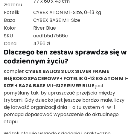
77 x 60 x 43 cm
złożeniu
Fotelik
CYBEX ATON M i-Size, 0–13 kg
Baza
CYBEX BASE M i-Size
Kolor
River Blue
SKU
aed1b5d7566c
Cena
4756 zł
Dlaczego ten zestaw sprawdza się w
codziennym życiu?
Komplet
CYBEX BALIOS S LUX SILVER FRAME
GŁĘBOKO SPACEROWY+ FOTELIK 0-13 KG ATON M I-
SIZE + BAZA BASE M I-SIZE RIVER BLUE
jest
pomyślany tak, by upraszczać przejścia między
trybami. Gdy dziecko jest jeszcze bardzo małe, liczy
się łatwość organizacji dnia – a tu system 4-w-1
pomaga dopasować wyposażenie do aktualnego
etapu.
Wózek oferuje wygodę składania i praktyczne