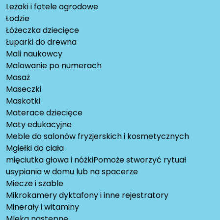
Leżaki i fotele ogrodowe
Łodzie
Łóżeczka dziecięce
Łuparki do drewna
Mali naukowcy
Malowanie po numerach
Masaż
Maseczki
Maskotki
Materace dziecięce
Maty edukacyjne
Meble do salonów fryzjerskich i kosmetycznych
Mgiełki do ciała
mięciutka głowa i nóżkiPomoże stworzyć rytuał
usypiania w domu lub na spacerze
Miecze i szable
Mikrokamery dyktafony i inne rejestratory
Minerały i witaminy
Mleka następne