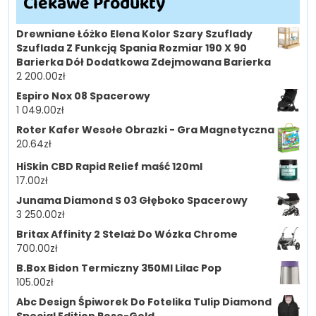
Ciekawe Produkty
Drewniane Łóżko Elena Kolor Szary Szuflady
Szuflada Z Funkcją Spania Rozmiar 190 X 90
Barierka Dół Dodatkowa Zdejmowana Barierka
2 200.00
zł
Espiro Nox 08 Spacerowy
1 049.00
zł
Roter Kafer Wesołe Obrazki - Gra Magnetyczna
20.64
zł
HiSkin CBD Rapid Relief maść 120ml
17.00
zł
Junama Diamond S 03 Głęboko Spacerowy
3 250.00
zł
Britax Affinity 2 Stelaż Do Wózka Chrome
700.00
zł
B.Box Bidon Termiczny 350Ml Lilac Pop
105.00
zł
Abc Design Śpiworek Do Fotelika Tulip Diamond
Special Edition Rose-Gold