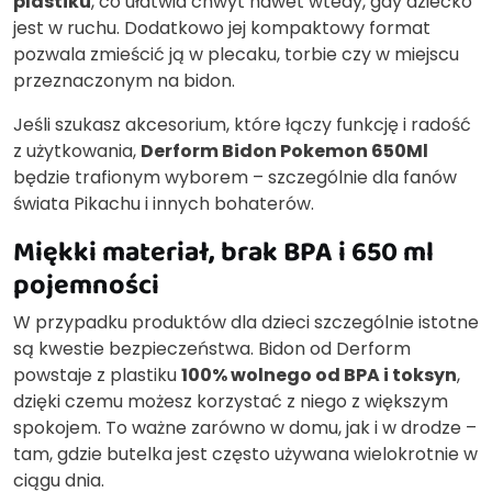
plastiku
, co ułatwia chwyt nawet wtedy, gdy dziecko
jest w ruchu. Dodatkowo jej kompaktowy format
pozwala zmieścić ją w plecaku, torbie czy w miejscu
przeznaczonym na bidon.
Jeśli szukasz akcesorium, które łączy funkcję i radość
z użytkowania,
Derform Bidon Pokemon 650Ml
będzie trafionym wyborem – szczególnie dla fanów
świata Pikachu i innych bohaterów.
Miękki materiał, brak BPA i 650 ml
pojemności
W przypadku produktów dla dzieci szczególnie istotne
są kwestie bezpieczeństwa. Bidon od Derform
powstaje z plastiku
100% wolnego od BPA i toksyn
,
dzięki czemu możesz korzystać z niego z większym
spokojem. To ważne zarówno w domu, jak i w drodze –
tam, gdzie butelka jest często używana wielokrotnie w
ciągu dnia.