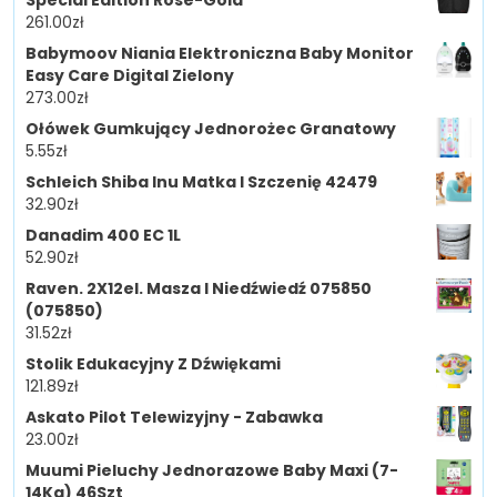
261.00
zł
Babymoov Niania Elektroniczna Baby Monitor
Easy Care Digital Zielony
273.00
zł
Ołówek Gumkujący Jednorożec Granatowy
5.55
zł
Schleich Shiba Inu Matka I Szczenię 42479
32.90
zł
Danadim 400 EC 1L
52.90
zł
Raven. 2X12el. Masza I Niedźwiedź 075850
(075850)
31.52
zł
Stolik Edukacyjny Z Dźwiękami
121.89
zł
Askato Pilot Telewizyjny - Zabawka
23.00
zł
Muumi Pieluchy Jednorazowe Baby Maxi (7-
14Kg) 46Szt