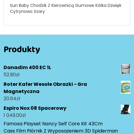
Sun Baby Chodzik Z Kierownicą Gumowe Kółka Dżwięk
Cytrynowo Szary
Produkty
Danadim 400 EC 1L
52.90
zł
Roter Kafer Wesołe Obrazki - Gra
Magnetyczna
20.64
zł
Espiro Nox 08 Spacerowy
1 049.00
zł
Famosa Playset Nancy Self Care Kit 43Cm
Cass Film Piórnik Z Wyposażeniem 3D Spiderman