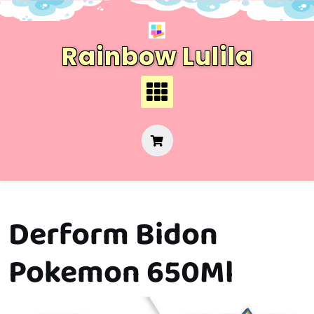
Skip
to
content
Rainbow Lulila
Derform Bidon
Pokemon 650Ml