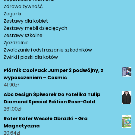
Zdrowa żywność
Zegarki
Zestawy dla kobiet
Zestawy mebli dziecięcych
Zestawy szkolne
Zjeżdżalnie
Zwalczanie i odstraszanie szkodników
Żwirki i piaski dla kotów
Piórnik CoolPack Jumper 2 podwójny, z
wyposażeniem – Cosmic
41.90
zł
Abc Design Śpiworek Do Fotelika Tulip
Diamond Special Edition Rose-Gold
261.00
zł
Roter Kafer Wesołe Obrazki - Gra
Magnetyczna
20.64
zł