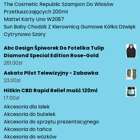
The Cosmetic Republic Szampon Do Włosów
Przetłuszczających 200ml
Mattel Karty Uno W2087
Sun Baby Chodzik Z Kierownicą Gumowe Kółka Dżwięk
Cytrynowo Szary
Abc Design Śpiworek Do Fotelika Tulip
Diamond Special Edition Rose-Gold
261.00
zł
Askato Pilot Telewizyjny - Zabawka
23.00
zł
HiSkin CBD Rapid Relief maść 120ml
17.00
zł
Akcesoria dla lalek
Akcesoria do butelek
Akcesoria do sprzętu prezentacyjnego
Akcesoria do tańca
Akcesoria do wózków