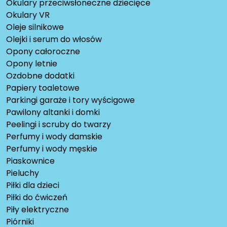
Okulary przeciwsłoneczne dziecięce
Okulary VR
Oleje silnikowe
Olejki i serum do włosów
Opony całoroczne
Opony letnie
Ozdobne dodatki
Papiery toaletowe
Parkingi garaże i tory wyścigowe
Pawilony altanki i domki
Peelingi i scruby do twarzy
Perfumy i wody damskie
Perfumy i wody męskie
Piaskownice
Pieluchy
Piłki dla dzieci
Piłki do ćwiczeń
Piły elektryczne
Piórniki