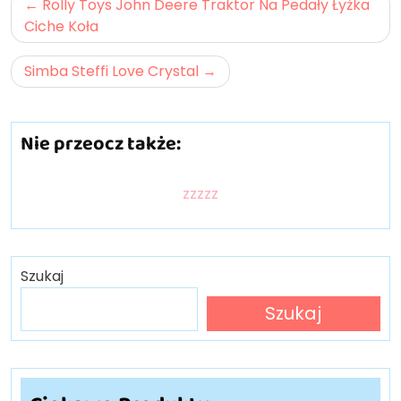
Nawigacja
Rolly Toys John Deere Traktor Na Pedały Łyżka
wpisu
Ciche Koła
Simba Steffi Love Crystal
Nie przeocz także:
zzzzz
Szukaj
Szukaj