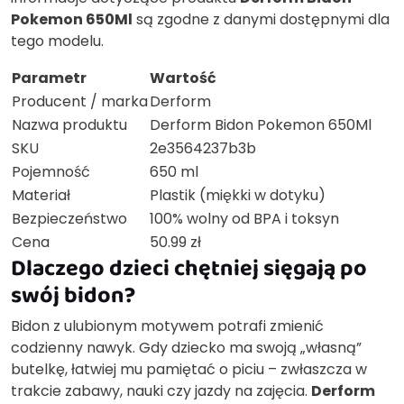
Pokemon 650Ml
są zgodne z danymi dostępnymi dla
tego modelu.
Parametr
Wartość
Producent / marka
Derform
Nazwa produktu
Derform Bidon Pokemon 650Ml
SKU
2e3564237b3b
Pojemność
650 ml
Materiał
Plastik (miękki w dotyku)
Bezpieczeństwo
100% wolny od BPA i toksyn
Cena
50.99 zł
Dlaczego dzieci chętniej sięgają po
swój bidon?
Bidon z ulubionym motywem potrafi zmienić
codzienny nawyk. Gdy dziecko ma swoją „własną”
butelkę, łatwiej mu pamiętać o piciu – zwłaszcza w
trakcie zabawy, nauki czy jazdy na zajęcia.
Derform