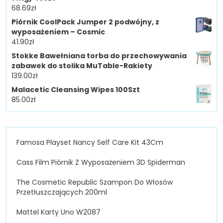
68.69
zł
Piórnik CoolPack Jumper 2 podwójny, z
wyposażeniem – Cosmic
41.90
zł
Stokke Bawełniana torba do przechowywania
zabawek do stolika MuTable-Rakiety
139.00
zł
Malacetic Cleansing Wipes 100Szt
85.00
zł
Famosa Playset Nancy Self Care Kit 43Cm
Cass Film Piórnik Z Wyposażeniem 3D Spiderman
The Cosmetic Republic Szampon Do Włosów
Przetłuszczających 200ml
Mattel Karty Uno W2087