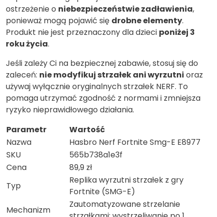
ostrzeżenie o
niebezpieczeństwie zadławienia
,
ponieważ mogą pojawić się
drobne elementy
.
Produkt nie jest przeznaczony dla dzieci
poniżej 3
roku życia
.
Jeśli zależy Ci na bezpiecznej zabawie, stosuj się do
zaleceń:
nie modyfikuj strzałek ani wyrzutni
oraz
używaj wyłącznie oryginalnych strzałek NERF. To
pomaga utrzymać zgodność z normami i zmniejsza
ryzyko nieprawidłowego działania.
Parametr
Wartość
Nazwa
Hasbro Nerf Fortnite Smg-E E8977
SKU
565b738a1e3f
Cena
89,9 zł
Replika wyrzutni strzałek z gry
Typ
Fortnite (SMG-E)
Zautomatyzowane strzelanie
Mechanizm
strzałkami; wystrzeliwanie po 1