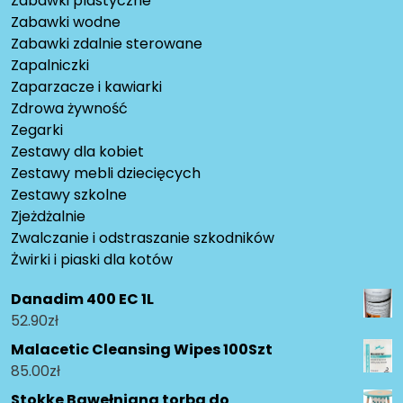
Zabawki plastyczne
Zabawki wodne
Zabawki zdalnie sterowane
Zapalniczki
Zaparzacze i kawiarki
Zdrowa żywność
Zegarki
Zestawy dla kobiet
Zestawy mebli dziecięcych
Zestawy szkolne
Zjeżdżalnie
Zwalczanie i odstraszanie szkodników
Żwirki i piaski dla kotów
Danadim 400 EC 1L
52.90
zł
Malacetic Cleansing Wipes 100Szt
85.00
zł
Stokke Bawełniana torba do