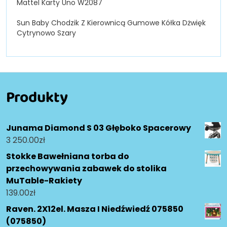
Mattel Karty Uno W2087
Sun Baby Chodzik Z Kierownicą Gumowe Kółka Dżwięk
Cytrynowo Szary
Produkty
Junama Diamond S 03 Głęboko Spacerowy
3 250.00
zł
Stokke Bawełniana torba do
przechowywania zabawek do stolika
MuTable-Rakiety
139.00
zł
Raven. 2X12el. Masza I Niedźwiedź 075850
(075850)