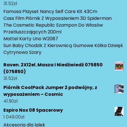
31.52
zł
Famosa Playset Nancy Self Care Kit 43Cm
Cass Film Piórnik Z Wyposażeniem 3D Spiderman
The Cosmetic Republic Szampon Do Włosów
Przetłuszczających 200ml
Mattel Karty Uno W2087
Sun Baby Chodzik Z Kierownicą Gumowe Kółka Dżwięk
Cytrynowo Szary
Raven. 2X12el. Masza I Niedźwiedź 075850
(075850)
31.52
zł
Piórnik CoolPack Jumper 2 podwójny, z
wyposażeniem – Cosmic
41.90
zł
Espiro Nox 08 Spacerowy
1 049.00
zł
Akcesoria dla lalek