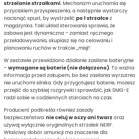
strzelanie strzałkami
. Mechanizm uruchamia się
przyciskiem przyspieszenia, a następnie wystarczy
nacisnąć spust, by wystrzelić
po 1 strzałce
z
magazynka. Taki układ sterowania sprawia, że
zabawa jest dynamiczna – zamiast ręcznego
przeładowywania, skupiasz się na celowaniu i
planowaniu ruchów w trakcie „misji”.
W zestawie przewidziano działanie zasilane bateryjnie
–
wymagane są baterie (nie dołączono)
. To ważna
informacja przed zakupem, bo bez zasilania wyrzutnia
nie uruchomi silnika. Gdy przygotujesz baterie, możesz
przejść do szybkiej rozgrywki i sprawdzić, jak SMG-E
radzi sobie w codziennych starciach na czas.
Producent podkreśla również zasady
bezpieczeństwa:
nie celuj w oczy ani twarz
oraz
używaj wyłącznie oryginalnych strzałek NERF.
Właściwy dobór amunicji ma znaczenie dla