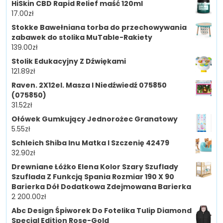
HiSkin CBD Rapid Relief maść 120ml
17.00
zł
Stokke Bawełniana torba do przechowywania
zabawek do stolika MuTable-Rakiety
139.00
zł
Stolik Edukacyjny Z Dźwiękami
121.89
zł
Raven. 2X12el. Masza I Niedźwiedź 075850
(075850)
31.52
zł
Ołówek Gumkujący Jednorożec Granatowy
5.55
zł
Schleich Shiba Inu Matka I Szczenię 42479
32.90
zł
Drewniane Łóżko Elena Kolor Szary Szuflady
Szuflada Z Funkcją Spania Rozmiar 190 X 90
Barierka Dół Dodatkowa Zdejmowana Barierka
2 200.00
zł
Abc Design Śpiworek Do Fotelika Tulip Diamond
Special Edition Rose-Gold