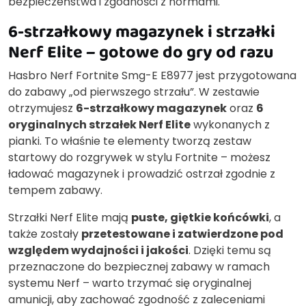
bezpieczeństwa i zgodności z normami.
6-strzałkowy magazynek i strzałki
Nerf Elite – gotowe do gry od razu
Hasbro Nerf Fortnite Smg-E E8977 jest przygotowana
do zabawy „od pierwszego strzału”. W zestawie
otrzymujesz
6-strzałkowy magazynek
oraz
6
oryginalnych strzałek Nerf Elite
wykonanych z
pianki. To właśnie te elementy tworzą zestaw
startowy do rozgrywek w stylu Fortnite – możesz
ładować magazynek i prowadzić ostrzał zgodnie z
tempem zabawy.
Strzałki Nerf Elite mają
puste, giętkie końcówki
, a
także zostały
przetestowane i zatwierdzone pod
względem wydajności i jakości
. Dzięki temu są
przeznaczone do bezpiecznej zabawy w ramach
systemu Nerf – warto trzymać się oryginalnej
amunicji, aby zachować zgodność z zaleceniami