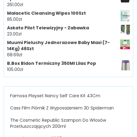
261.00
zł
Malacetic Cleansing Wipes 100Szt
85.00
zł
Askato Pilot Telewizyjny - Zabawka
23.00
zł
Muumi Pieluchy Jednorazowe Baby Maxi (7-
14Kg) 46Szt
68.69
zł
B.Box Bidon Termiczny 350Ml Lilac Pop
105.00
zł
Famosa Playset Nancy Self Care Kit 43Cm
Cass Film Piórnik Z Wyposażeniem 3D Spiderman
The Cosmetic Republic Szampon Do Włosów
Przetłuszczających 200ml