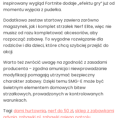
inspirowany wygląd Fortnite dodaje „efektu gry” już od
momentu wyjęcia z pudełka.
Dodatkowo zestaw startowy zawiera zarówno
magazynek, jak i komplet strzałek Nerf Elite, więc nie
musisz od razu kompletować akcesoriów, aby
rozpocząć zabawę. To wygodne rozwiązanie dla
rodziców i dla dzieci, które chcą szybciej przejść do
akcji.
Warto też zwrócić uwagę na zgodność z zasadami
producenta – zgodna amunicja i niewprowadzanie
modyfikacji pomagają utrzymać bezpieczny
charakter zabawy. Dzięki temu SMG-E może być
świetnym elementem domowych bitew
strzałkowych, prowadzonych w kontrolowanych
warunkach.
Tagi:
dami hurtownia
,
nerf do 50 zł
,
sklep z zabawkami
gdynia
,
zabawki pl
,
zabawki psiego patrolu