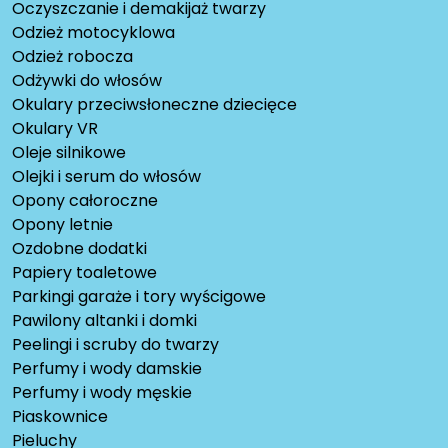
Oczyszczanie i demakijaż twarzy
Odzież motocyklowa
Odzież robocza
Odżywki do włosów
Okulary przeciwsłoneczne dziecięce
Okulary VR
Oleje silnikowe
Olejki i serum do włosów
Opony całoroczne
Opony letnie
Ozdobne dodatki
Papiery toaletowe
Parkingi garaże i tory wyścigowe
Pawilony altanki i domki
Peelingi i scruby do twarzy
Perfumy i wody damskie
Perfumy i wody męskie
Piaskownice
Pieluchy