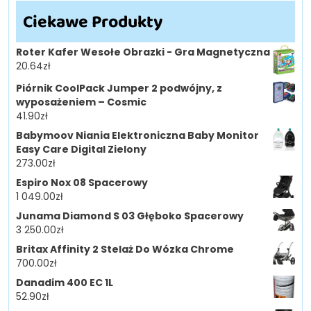
Ciekawe Produkty
Roter Kafer Wesołe Obrazki - Gra Magnetyczna
20.64
zł
Piórnik CoolPack Jumper 2 podwójny, z
wyposażeniem – Cosmic
41.90
zł
Babymoov Niania Elektroniczna Baby Monitor
Easy Care Digital Zielony
273.00
zł
Espiro Nox 08 Spacerowy
1 049.00
zł
Junama Diamond S 03 Głęboko Spacerowy
3 250.00
zł
Britax Affinity 2 Stelaż Do Wózka Chrome
700.00
zł
Danadim 400 EC 1L
52.90
zł