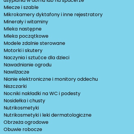
usypiania w domu lub na spacerze
Miecze i szable
Mikrokamery dyktafony i inne rejestratory
Minerały i witaminy
Mleka następne
Mleka początkowe
Modele zdalnie sterowane
Motorki i skutery
Naczynia i sztućce dla dzieci
Nawadnianie ogrodu
Nawilżacze
Nianie elektroniczne i monitory oddechu
Niszczarki
Nocniki nakładki na WC i podesty
Nosidełka i chusty
Nutrikosmetyki
Nutrikosmetyki i leki dermatologiczne
Obrzeża ogrodowe
Obuwie robocze