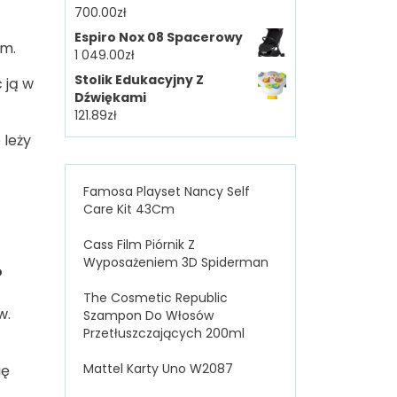
700.00
zł
Espiro Nox 08 Spacerowy
om.
1 049.00
zł
Stolik Edukacyjny Z
 ją w
Dźwiękami
121.89
zł
 leży
Famosa Playset Nancy Self
Care Kit 43Cm
Cass Film Piórnik Z
Wyposażeniem 3D Spiderman
o
The Cosmetic Republic
w.
Szampon Do Włosów
Przetłuszczających 200ml
Mattel Karty Uno W2087
ię