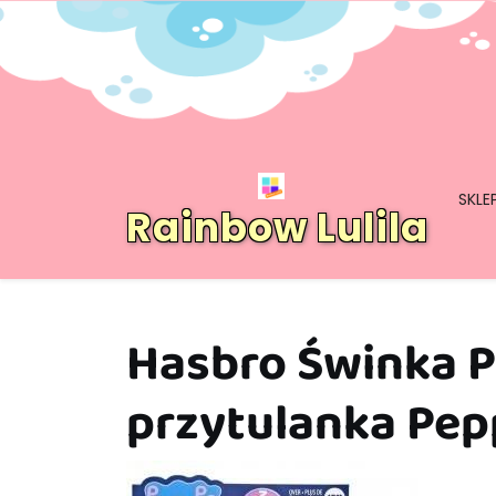
Skip
to
content
SKLE
Rainbow Lulila
Hasbro Świnka 
przytulanka Pep