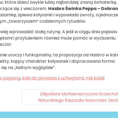
 które dzieci zwykle lubią najbardziej: znaną bohaterkę,
arzące się z wieczorem.
Hasbro Świnka Peppa – Dobra
piżamkę, śpiewa kołysanki i wypowiada zwroty, a jednocze
lnym „towarzyszem” codziennych rytuałów.
iej wprowadzić stałą rutynę. A jeśli w ciągu dnia pojawia 
więkami i przytuleniem również może pomóc w wyciszeniu.
ieczór.
śnie uroczy i funkcjonalny, ta propozycja od Hasbro w kat
kty, kojący charakter kołysanek i dopracowana forma
 się na „ładnym wyglądzie”.
e popping
,
koło do pływania z uchwytami
,
miś kobiś
Lilliputiens Multisensoryczna Grzecho
Naturalnego Kauczuku Nosorożec Mari