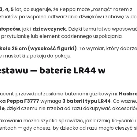
 3, 4, 5
lat, co sugeruje, że Peppa może „rosnąć” razem z
ytuałów po wspólne odtwarzanie dźwięków i zabawę w d
hłopców
, jak i
dziewczynek
. Dzięki temu łatwo wpasować
ą przytulankę lub element codziennego uspokajania.
koło 25 cm (wysokość figurki)
. To wymiar, który dobrze
e maskotki z pokoju do pokoju.
zestawu — baterie LR44 w
cent przewidział zasilanie bateriami guzikowymi.
Hasbr
ka Peppa F3777
wymaga
3 baterii typu LR44
. Co ważne,
ie
, dzięki czemu nie trzeba od razu dokupywać akcesorió
akowania można szybko sprawdzić, jak brzmią kołysanki i
entach — gdy chcesz, by dziecko od razu mogło cieszyć s