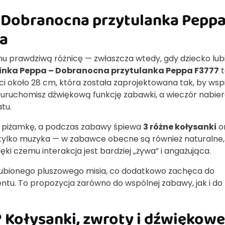
 Dobranocna przytulanka Pepp
ia
mu prawdziwą różnicę — zwłaszcza wtedy, gdy dziecko lub
inka Peppa – Dobranocna przytulanka Peppa F3777
t
i około 28 cm, która została zaprojektowana tak, by wsp
e uruchomisz dźwiękową funkcję zabawki, a wieczór nabie
tu.
ą piżamkę, a podczas zabawy śpiewa
3 różne kołysanki
o
 tylko muzyka — w zabawce obecne są również naturalne,
zięki czemu interakcja jest bardziej „żywa” i angażująca.
lubionego pluszowego misia, co dodatkowo zachęca do
ntu. To propozycja zarówno do wspólnej zabawy, jak i do
? Kołysanki, zwroty i dźwiękowe