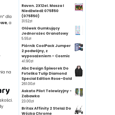
Raven. 2X12el. Masza I
Niedźwiedź 075850
(075850)
m” dla
31.52
zł
owe
, a
Ołówek Gumkujący
Jednorożec Granatowy
5.55
zł
Piórnik CoolPack Jumper
2 podwójny, z
e
wyposażeniem – Cosmic
41.90
zł
Abc Design Śpiworek Do
nia na
Fotelika Tulip Diamond
Special Edition Rose-Gold
261.00
zł
ary
Askato Pilot Telewizyjny -
Zabawka
skości.
23.00
zł
dy
Britax Affinity 2 Stelaż Do
Wózka Chrome