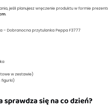
a, jeśli planujesz wręczenie produktu w formie prezent
4 cm
.
a – Dobranocna przytulanka Peppa F3777
nka
estowe w zestawie)
figurki)
a sprawdza się na co dzień?