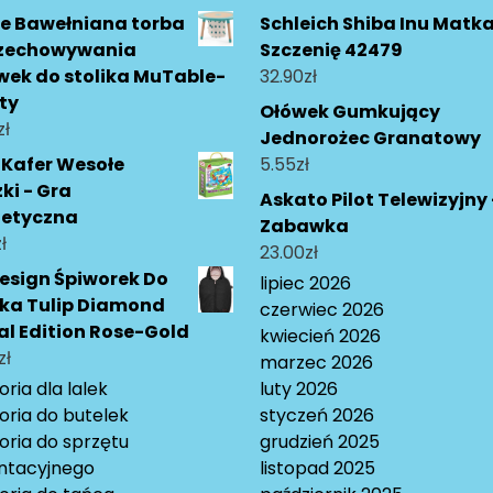
e Bawełniana torba
Schleich Shiba Inu Matka
rzechowywania
Szczenię 42479
ek do stolika MuTable-
32.90
zł
ty
Ołówek Gumkujący
zł
Jednorożec Granatowy
 Kafer Wesołe
5.55
zł
ki - Gra
Askato Pilot Telewizyjny 
etyczna
Zabawka
ł
23.00
zł
esign Śpiworek Do
lipiec 2026
ika Tulip Diamond
czerwiec 2026
al Edition Rose-Gold
kwiecień 2026
zł
marzec 2026
ria dla lalek
luty 2026
oria do butelek
styczeń 2026
oria do sprzętu
grudzień 2025
ntacyjnego
listopad 2025