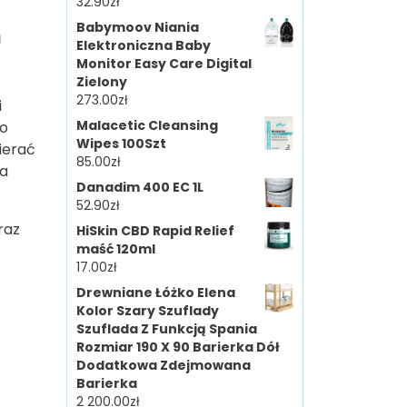
32.90
zł
a
Babymoov Niania
Elektroniczna Baby
Monitor Easy Care Digital
Zielony
273.00
zł
i
Malacetic Cleansing
o
Wipes 100Szt
ierać
85.00
zł
ra
Danadim 400 EC 1L
52.90
zł
raz
HiSkin CBD Rapid Relief
maść 120ml
17.00
zł
Drewniane Łóżko Elena
Kolor Szary Szuflady
Szuflada Z Funkcją Spania
Rozmiar 190 X 90 Barierka Dół
Dodatkowa Zdejmowana
Barierka
2 200.00
zł