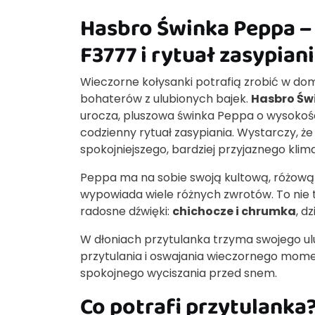
Hasbro Świnka Peppa –
F3777 i rytuał zasypian
Wieczorne kołysanki potrafią zrobić w do
bohaterów z ulubionych bajek.
Hasbro Św
urocza, pluszowa świnka Peppa o wysokośc
codzienny rytuał zasypiania. Wystarczy, ż
spokojniejszego, bardziej przyjaznego klima
Peppa ma na sobie swoją kultową, różow
wypowiada wiele różnych zwrotów. To nie
radosne dźwięki:
chichocze i chrumka
, d
W dłoniach przytulanka trzyma swojego u
przytulania i oswajania wieczornego mome
spokojnego wyciszania przed snem.
Co potrafi przytulanka