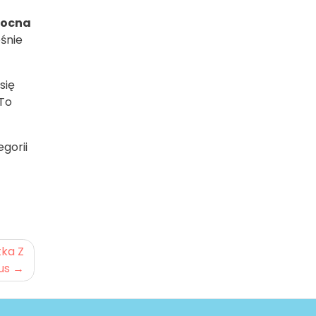
nocna
śnie
się
 To
egorii
tka Z
us