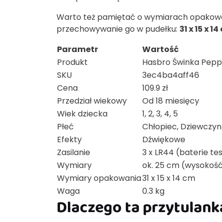
Warto też pamiętać o wymiarach opakowani
przechowywanie go w pudełku:
31 x 15 x 1
Parametr
Wartość
Produkt
Hasbro Świnka Pepp
SKU
3ec4ba4aff46
Cena
109.9 zł
Przedział wiekowy
Od 18 miesięcy
Wiek dziecka
1, 2, 3, 4, 5
Płeć
Chłopiec, Dziewczy
Efekty
Dźwiękowe
Zasilanie
3 x LR44 (baterie t
Wymiary
ok. 25 cm (wysokość 
Wymiary opakowania
31 x 15 x 14 cm
Waga
0.3 kg
Dlaczego ta przytulank