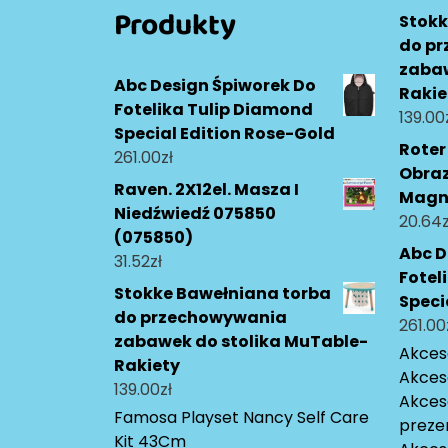
Produkty
Stokk
do p
zabaw
Abc Design Śpiworek Do
Rakie
Fotelika Tulip Diamond
139.00
Special Edition Rose-Gold
Roter
261.00
zł
Obraz
Raven. 2X12el. Masza I
Magn
Niedźwiedź 075850
20.64
z
(075850)
Abc D
31.52
zł
Fotel
Stokke Bawełniana torba
Speci
do przechowywania
261.00
zabawek do stolika MuTable-
Akceso
Rakiety
Akces
139.00
zł
Akces
Famosa Playset Nancy Self Care
preze
Kit 43Cm