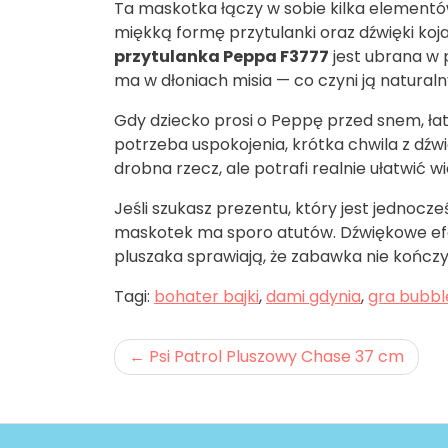
Ta maskotka łączy w sobie kilka elementów,
miękką formę przytulanki oraz dźwięki koj
przytulanka Peppa F3777
jest ubrana w 
ma w dłoniach misia — co czyni ją natura
Gdy dziecko prosi o Peppę przed snem, łatw
potrzeba uspokojenia, krótka chwila z dź
drobna rzecz, ale potrafi realnie ułatwić w
Jeśli szukasz prezentu, który jest jednocze
maskotek ma sporo atutów. Dźwiękowe efe
pluszaka sprawiają, że zabawka nie kończy
Tagi:
bohater bajki
,
dami gdynia
,
gra bubbl
Nawigacja
Psi Patrol Pluszowy Chase 37 cm
wpisu