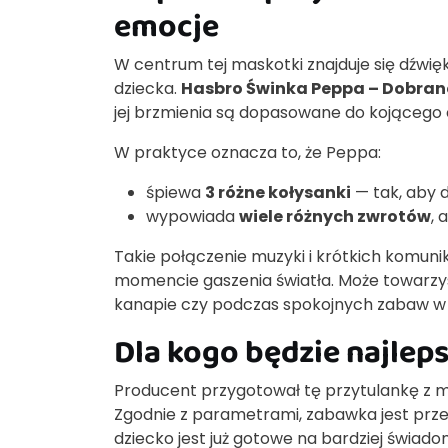
emocje
W centrum tej maskotki znajduje się dźwię
dziecka.
Hasbro Świnka Peppa – Dobran
jej brzmienia są dopasowane do kojącego 
W praktyce oznacza to, że Peppa:
śpiewa
3 różne kołysanki
— tak, aby 
wypowiada
wiele różnych zwrotów
, 
Takie połączenie muzyki i krótkich komuni
momencie gaszenia światła. Może towarzys
kanapie czy podczas spokojnych zabaw w 
Dla kogo będzie najlep
Producent przygotował tę przytulankę z my
Zgodnie z parametrami, zabawka jest pr
dziecko jest już gotowe na bardziej świado