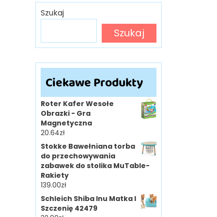
Szukaj
Szukaj
Ciekawe Produkty
Roter Kafer Wesołe
Obrazki - Gra
Magnetyczna
20.64
zł
Stokke Bawełniana torba
do przechowywania
zabawek do stolika MuTable-
Rakiety
139.00
zł
Schleich Shiba Inu Matka I
Szczenię 42479