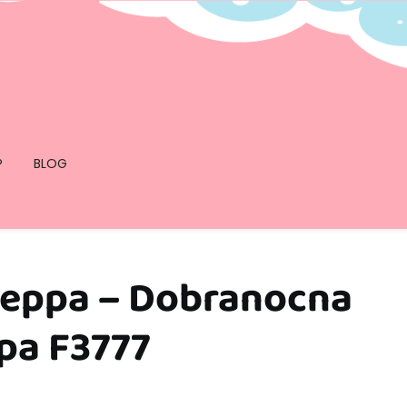
P
BLOG
Peppa – Dobranocna
pa F3777