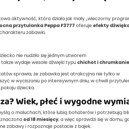
kowa aktywność, która działa jak mały „wieczorny progra
ocna przytulanka Peppa F3777
oferuje
efekty dźwięk
charakteru zabawki.
dziecko nie nudziło się jednym utworem
a także wydaje wesołe dźwięki typu
chichot i chrumkani
katów sprawia, że zabawka jest atrakcyjna nie tylko w
zyć w wyciszaniu po intensywnym dniu, w chwili przytule
pokoju dziecka.
sza? Wiek, płeć i wygodne wymi
ślą o maluchach, które lubią bohaterów i potrzebują bli
zeznaczona
od 18 miesięcy
, a więc sprawdzi się w domu, g
me zabawy i rozpoznaje postacie z bajek.