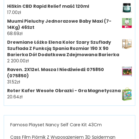
HiSkin CBD Rapid Relief maść 120ml
17.00
zł
Muumi Pieluchy Jednorazowe Baby Maxi (7-
14Kg) 46Szt
68.69
zł
Drewniane Łóżko Elena Kolor Szary Szuflady
Szuflada Z Funkcją Spania Rozmiar 190 X 90
Barierka Dół Dodatkowa Zdejmowana Barierka
2 200.00
zł
Raven. 2X12el. Masza I Niedźwiedź 075850
(075850)
31.52
zł
Roter Kafer Wesołe Obrazki - Gra Magnetyczna
20.64
zł
Famosa Playset Nancy Self Care Kit 43Cm
Cass Film Piórnik Z Wyposażeniem 3D Spiderman