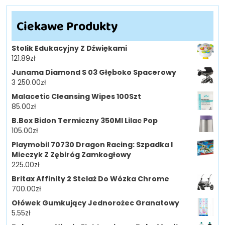
Ciekawe Produkty
Stolik Edukacyjny Z Dźwiękami
121.89
zł
Junama Diamond S 03 Głęboko Spacerowy
3 250.00
zł
Malacetic Cleansing Wipes 100Szt
85.00
zł
B.Box Bidon Termiczny 350Ml Lilac Pop
105.00
zł
Playmobil 70730 Dragon Racing: Szpadka I
Mieczyk Z Zębiróg Zamkogłowy
225.00
zł
Britax Affinity 2 Stelaż Do Wózka Chrome
700.00
zł
Ołówek Gumkujący Jednorożec Granatowy
5.55
zł