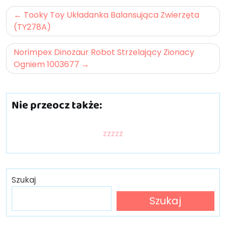
Nawigacja
Tooky Toy Układanka Balansująca Zwierzęta
wpisu
(TY278A)
Norimpex Dinozaur Robot Strzelający Zionacy
Ogniem 1003677
Nie przeocz także:
zzzzz
Szukaj
Szukaj