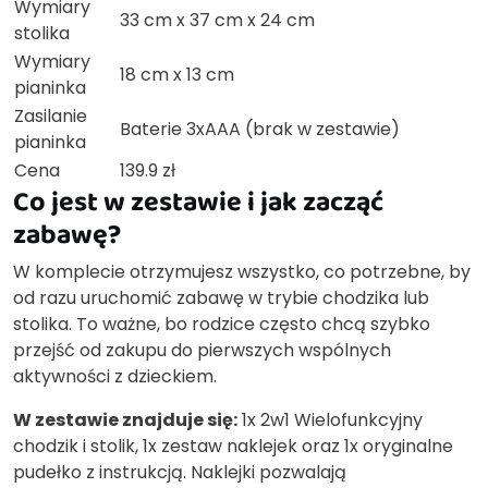
Wymiary
33 cm x 37 cm x 24 cm
stolika
Wymiary
18 cm x 13 cm
pianinka
Zasilanie
Baterie 3xAAA (brak w zestawie)
pianinka
Cena
139.9 zł
Co jest w zestawie i jak zacząć
zabawę?
W komplecie otrzymujesz wszystko, co potrzebne, by
od razu uruchomić zabawę w trybie chodzika lub
stolika. To ważne, bo rodzice często chcą szybko
przejść od zakupu do pierwszych wspólnych
aktywności z dzieckiem.
W zestawie znajduje się:
1x 2w1 Wielofunkcyjny
chodzik i stolik, 1x zestaw naklejek oraz 1x oryginalne
pudełko z instrukcją. Naklejki pozwalają