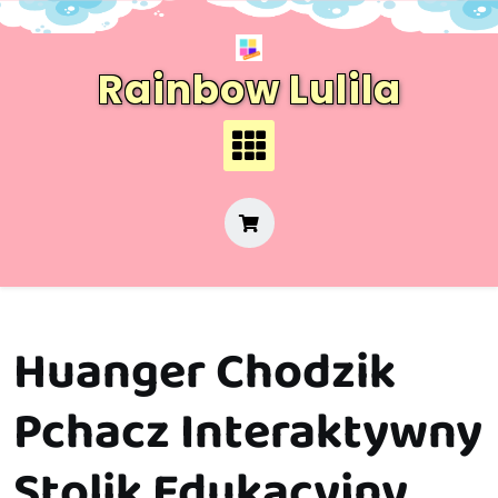
Skip
to
content
Rainbow Lulila
Huanger Chodzik
Pchacz Interaktywny
Stolik Edukacyjny