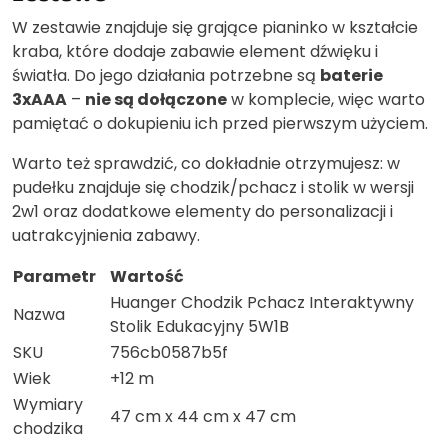
W zestawie znajduje się grające pianinko w kształcie
kraba, które dodaje zabawie element dźwięku i
światła. Do jego działania potrzebne są
baterie
3xAAA
–
nie są dołączone
w komplecie, więc warto
pamiętać o dokupieniu ich przed pierwszym użyciem.
Warto też sprawdzić, co dokładnie otrzymujesz: w
pudełku znajduje się chodzik/pchacz i stolik w wersji
2w1 oraz dodatkowe elementy do personalizacji i
uatrakcyjnienia zabawy.
Parametr
Wartość
Huanger Chodzik Pchacz Interaktywny
Nazwa
Stolik Edukacyjny 5W1B
SKU
756cb0587b5f
Wiek
+12 m
Wymiary
47 cm x 44 cm x 47 cm
chodzika