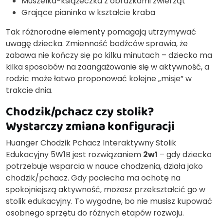
Muszelka-książeczka z obrazkami zwierząt
Grające pianinko w kształcie kraba
Tak różnorodne elementy pomagają utrzymywać
uwagę dziecka. Zmienność bodźców sprawia, że
zabawa nie kończy się po kilku minutach – dziecko ma
kilka sposobów na zaangażowanie się w aktywność, a
rodzic może łatwo proponować kolejne „misje” w
trakcie dnia.
Chodzik/pchacz czy stolik?
Wystarczy zmiana konfiguracji
Huanger Chodzik Pchacz Interaktywny Stolik
Edukacyjny 5W1B jest rozwiązaniem
2w1
– gdy dziecko
potrzebuje wsparcia w nauce chodzenia, działa jako
chodzik/pchacz. Gdy pociecha ma ochotę na
spokojniejszą aktywność, możesz przekształcić go w
stolik edukacyjny. To wygodne, bo nie musisz kupować
osobnego sprzętu do różnych etapów rozwoju.