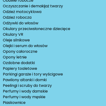
Obuwie robocze
Oczyszczanie i demakijaż twarzy
Odzież motocyklowa
Odzież robocza
Odżywki do włosów
Okulary przeciwsłoneczne dziecięce
Okulary VR
Oleje silnikowe
Olejki i serum do włosów
Opony całoroczne
Opony letnie
Ozdobne dodatki
Papiery toaletowe
Parkingi garaże i tory wyścigowe
Pawilony altanki i domki
Peelingi i scruby do twarzy
Perfumy i wody damskie
Perfumy i wody męskie
Piaskownice