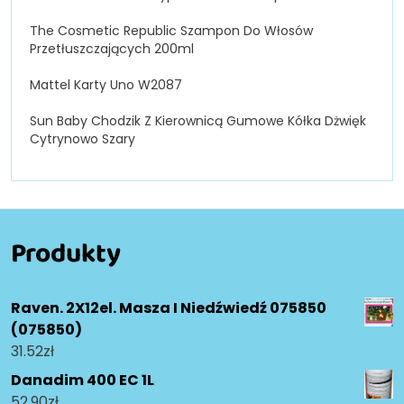
The Cosmetic Republic Szampon Do Włosów
Przetłuszczających 200ml
Mattel Karty Uno W2087
Sun Baby Chodzik Z Kierownicą Gumowe Kółka Dżwięk
Cytrynowo Szary
Produkty
Raven. 2X12el. Masza I Niedźwiedź 075850
(075850)
31.52
zł
Danadim 400 EC 1L
52.90
zł