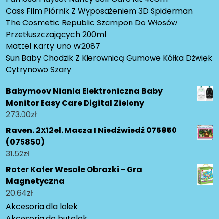
Cass Film Piórnik Z Wyposażeniem 3D Spiderman
The Cosmetic Republic Szampon Do Włosów
Przetłuszczających 200ml
Mattel Karty Uno W2087
Sun Baby Chodzik Z Kierownicą Gumowe Kółka Dżwięk
Cytrynowo Szary
Babymoov Niania Elektroniczna Baby
Monitor Easy Care Digital Zielony
273.00
zł
Raven. 2X12el. Masza I Niedźwiedź 075850
(075850)
31.52
zł
Roter Kafer Wesołe Obrazki - Gra
Magnetyczna
20.64
zł
Akcesoria dla lalek
Akcesoria do butelek