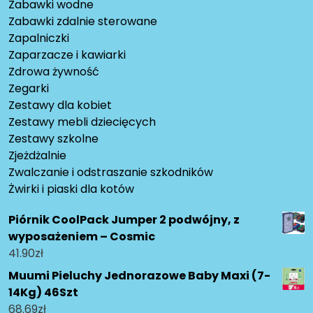
Zabawki wodne
Zabawki zdalnie sterowane
Zapalniczki
Zaparzacze i kawiarki
Zdrowa żywność
Zegarki
Zestawy dla kobiet
Zestawy mebli dziecięcych
Zestawy szkolne
Zjeżdżalnie
Zwalczanie i odstraszanie szkodników
Żwirki i piaski dla kotów
Piórnik CoolPack Jumper 2 podwójny, z
wyposażeniem – Cosmic
41.90
zł
Muumi Pieluchy Jednorazowe Baby Maxi (7-
14Kg) 46Szt
68.69
zł