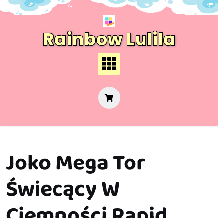
Skip
to
content
Rainbow Lulila
Joko Mega Tor
Świecący W
Ciemności Rapid