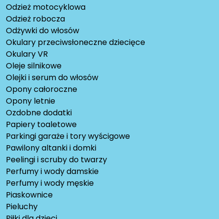
Odzież motocyklowa
Odzież robocza
Odżywki do włosów
Okulary przeciwsłoneczne dziecięce
Okulary VR
Oleje silnikowe
Olejki i serum do włosów
Opony całoroczne
Opony letnie
Ozdobne dodatki
Papiery toaletowe
Parkingi garaże i tory wyścigowe
Pawilony altanki i domki
Peelingi i scruby do twarzy
Perfumy i wody damskie
Perfumy i wody męskie
Piaskownice
Pieluchy
Piłki dla dzieci