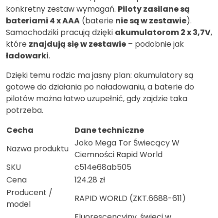
konkretny zestaw wymagań.
Piloty zasilane są
bateriami 4 x AAA
(baterie
nie są w zestawie
).
Samochodziki pracują dzięki
akumulatorom 2 x 3,7V
,
które
znajdują się w zestawie
– podobnie jak
ładowarki
.
Dzięki temu rodzic ma jasny plan: akumulatory są
gotowe do działania po naładowaniu, a baterie do
pilotów można łatwo uzupełnić, gdy zajdzie taka
potrzeba.
Cecha
Dane techniczne
Joko Mega Tor Świecący W
Nazwa produktu
Ciemności Rapid World
SKU
c514e68ab505
Cena
124.28 zł
Producent /
RAPID WORLD (ZKT.6688-611)
model
Fluorescencyjny, świeci w