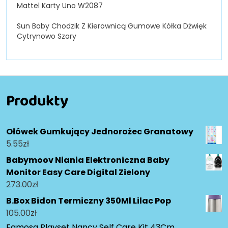
Mattel Karty Uno W2087
Sun Baby Chodzik Z Kierownicą Gumowe Kółka Dżwięk
Cytrynowo Szary
Produkty
Ołówek Gumkujący Jednorożec Granatowy
5.55
zł
Babymoov Niania Elektroniczna Baby
Monitor Easy Care Digital Zielony
273.00
zł
B.Box Bidon Termiczny 350Ml Lilac Pop
105.00
zł
Famosa Playset Nancy Self Care Kit 43Cm