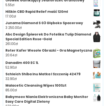
Ołówek Gumkujący Jednorożec Granatowy
5.55
zł
HiSkin CBD Rapid Relief maść 120ml
17.00
zł
Junama Diamond S 03 Głęboko Spacerowy
3 250.00
zł
Abc Design Śpiworek Do Fotelika Tulip Diamond
Special Edition Rose-Gold
261.00
zł
Roter Kafer Wesołe Obrazki - Gra Magnetyczna
20.64
zł
Danadim 400 EC 1L
52.90
zł
Schleich Shiba Inu Matka I Szczenię 42479
32.90
zł
Malacetic Cleansing Wipes 100Szt
85.00
zł
Babymoov Niania Elektroniczna Baby Monitor
Easy Care Digital Zielony