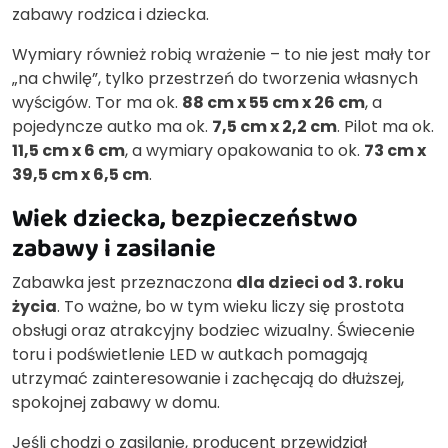
zabawy rodzica i dziecka.
Wymiary również robią wrażenie – to nie jest mały tor
„na chwilę”, tylko przestrzeń do tworzenia własnych
wyścigów. Tor ma ok.
88 cm x 55 cm x 26 cm
, a
pojedyncze autko ma ok.
7,5 cm x 2,2 cm
. Pilot ma ok.
11,5 cm x 6 cm
, a wymiary opakowania to ok.
73 cm x
39,5 cm x 6,5 cm
.
Wiek dziecka, bezpieczeństwo
zabawy i zasilanie
Zabawka jest przeznaczona
dla dzieci od 3. roku
życia
. To ważne, bo w tym wieku liczy się prostota
obsługi oraz atrakcyjny bodziec wizualny. Świecenie
toru i podświetlenie LED w autkach pomagają
utrzymać zainteresowanie i zachęcają do dłuższej,
spokojnej zabawy w domu.
Jeśli chodzi o zasilanie, producent przewidział