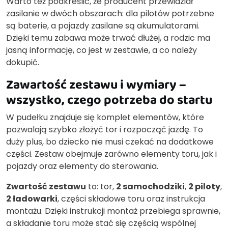
Warto też podkreślić, że producent przewidział
zasilanie w dwóch obszarach: dla pilotów potrzebne
są baterie, a pojazdy zasilane są akumulatorami.
Dzięki temu zabawa może trwać dłużej, a rodzic ma
jasną informację, co jest w zestawie, a co należy
dokupić.
Zawartość zestawu i wymiary –
wszystko, czego potrzeba do startu
W pudełku znajduje się komplet elementów, które
pozwalają szybko złożyć tor i rozpocząć jazdę. To
duży plus, bo dziecko nie musi czekać na dodatkowe
części. Zestaw obejmuje zarówno elementy toru, jak i
pojazdy oraz elementy do sterowania.
Zwartość zestawu
to: tor,
2 samochodziki
,
2 piloty
,
2 ładowarki
, części składowe toru oraz instrukcja
montażu. Dzięki instrukcji montaż przebiega sprawnie,
a składanie toru może stać się częścią wspólnej