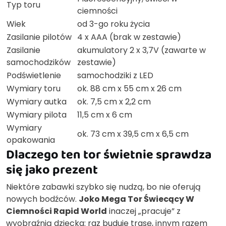
Typ toru
ciemności
Wiek
od 3-go roku życia
Zasilanie pilotów
4 x AAA (brak w zestawie)
Zasilanie
akumulatory 2 x 3,7V (zawarte w
samochodzików
zestawie)
Podświetlenie
samochodziki z LED
Wymiary toru
ok. 88 cm x 55 cm x 26 cm
Wymiary autka
ok. 7,5 cm x 2,2 cm
Wymiary pilota
11,5 cm x 6 cm
Wymiary
ok. 73 cm x 39,5 cm x 6,5 cm
opakowania
Dlaczego ten tor świetnie sprawdza
się jako prezent
Niektóre zabawki szybko się nudzą, bo nie oferują
nowych bodźców.
Joko Mega Tor Świecący W
Ciemności Rapid World
inaczej „pracuje” z
wyobraźnią dziecka: raz buduje trasę, innym razem