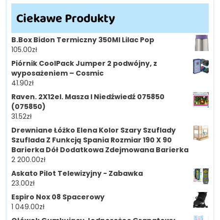
Ciekawe Produkty
B.Box Bidon Termiczny 350Ml Lilac Pop
105.00
zł
Piórnik CoolPack Jumper 2 podwójny, z
wyposażeniem – Cosmic
41.90
zł
Raven. 2X12el. Masza I Niedźwiedź 075850
(075850)
31.52
zł
Drewniane Łóżko Elena Kolor Szary Szuflady
Szuflada Z Funkcją Spania Rozmiar 190 X 90
Barierka Dół Dodatkowa Zdejmowana Barierka
2 200.00
zł
Askato Pilot Telewizyjny - Zabawka
23.00
zł
Espiro Nox 08 Spacerowy
1 049.00
zł