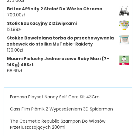
273.00
zł
Britax Affinity 2 Stelaż Do Wózka Chrome
700.00
zł
Stolik Edukacyjny Z Dźwiękami
121.89
zł
Stokke Bawełniana torba do przechowywania
zabawek do stolika MuTable-Rakiety
139.00
zł
Muumi Pieluchy Jednorazowe Baby Maxi (7-
14Kg) 46Szt
68.69
zł
Famosa Playset Nancy Self Care Kit 43Cm
Cass Film Piórnik Z Wyposażeniem 3D Spiderman
The Cosmetic Republic Szampon Do Włosów
Przetłuszczających 200ml