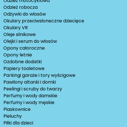
Odzież motocyklowa
Odzież robocza
Odżywki do włosów
Okulary przeciwsłoneczne dziecięce
Okulary VR
Oleje silnikowe
Olejki i serum do włosów
Opony całoroczne
Opony letnie
Ozdobne dodatki
Papiery toaletowe
Parkingi garaże i tory wyścigowe
Pawilony altanki i domki
Peelingi i scruby do twarzy
Perfumy i wody damskie
Perfumy i wody męskie
Piaskownice
Pieluchy
Piłki dla dzieci