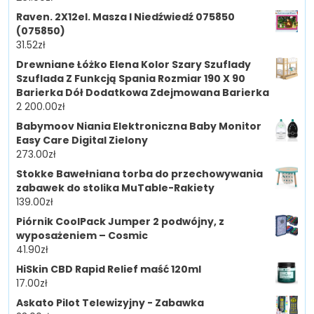
Raven. 2X12el. Masza I Niedźwiedź 075850
(075850)
31.52
zł
Drewniane Łóżko Elena Kolor Szary Szuflady
Szuflada Z Funkcją Spania Rozmiar 190 X 90
Barierka Dół Dodatkowa Zdejmowana Barierka
2 200.00
zł
Babymoov Niania Elektroniczna Baby Monitor
Easy Care Digital Zielony
273.00
zł
Stokke Bawełniana torba do przechowywania
zabawek do stolika MuTable-Rakiety
139.00
zł
Piórnik CoolPack Jumper 2 podwójny, z
wyposażeniem – Cosmic
41.90
zł
HiSkin CBD Rapid Relief maść 120ml
17.00
zł
Askato Pilot Telewizyjny - Zabawka