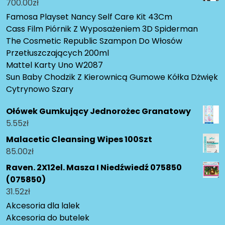
700.00
zł
Famosa Playset Nancy Self Care Kit 43Cm
Cass Film Piórnik Z Wyposażeniem 3D Spiderman
The Cosmetic Republic Szampon Do Włosów
Przetłuszczających 200ml
Mattel Karty Uno W2087
Sun Baby Chodzik Z Kierownicą Gumowe Kółka Dżwięk
Cytrynowo Szary
Ołówek Gumkujący Jednorożec Granatowy
5.55
zł
Malacetic Cleansing Wipes 100Szt
85.00
zł
Raven. 2X12el. Masza I Niedźwiedź 075850
(075850)
31.52
zł
Akcesoria dla lalek
Akcesoria do butelek