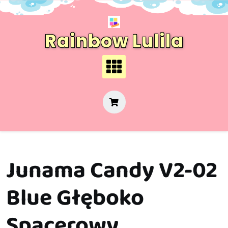
Skip
to
content
Rainbow Lulila
Junama Candy V2-02
Blue Głęboko
Spacerowy