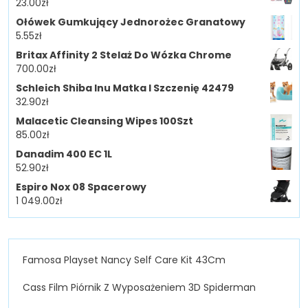
23.00
zł
Ołówek Gumkujący Jednorożec Granatowy
5.55
zł
Britax Affinity 2 Stelaż Do Wózka Chrome
700.00
zł
Schleich Shiba Inu Matka I Szczenię 42479
32.90
zł
Malacetic Cleansing Wipes 100Szt
85.00
zł
Danadim 400 EC 1L
52.90
zł
Espiro Nox 08 Spacerowy
1 049.00
zł
Famosa Playset Nancy Self Care Kit 43Cm
Cass Film Piórnik Z Wyposażeniem 3D Spiderman