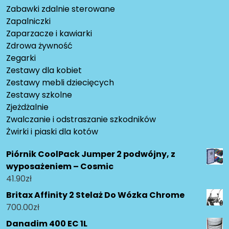
Zabawki zdalnie sterowane
Zapalniczki
Zaparzacze i kawiarki
Zdrowa żywność
Zegarki
Zestawy dla kobiet
Zestawy mebli dziecięcych
Zestawy szkolne
Zjeżdżalnie
Zwalczanie i odstraszanie szkodników
Żwirki i piaski dla kotów
Piórnik CoolPack Jumper 2 podwójny, z
wyposażeniem – Cosmic
41.90
zł
Britax Affinity 2 Stelaż Do Wózka Chrome
700.00
zł
Danadim 400 EC 1L