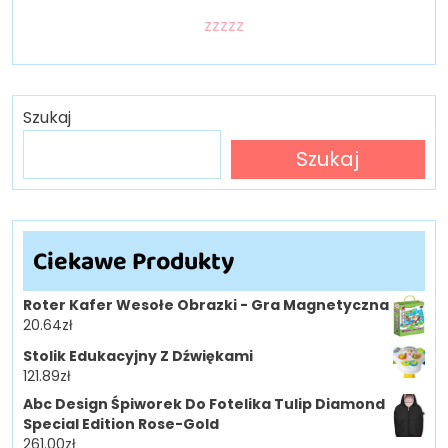
zzzzz
Szukaj
Szukaj
Ciekawe Produkty
Roter Kafer Wesołe Obrazki - Gra Magnetyczna
20.64
zł
Stolik Edukacyjny Z Dźwiękami
121.89
zł
Abc Design Śpiworek Do Fotelika Tulip Diamond
Special Edition Rose-Gold
261.00
zł