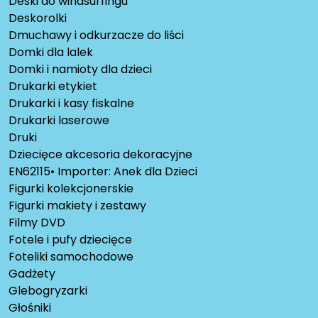
Deski do windsurfingu
Deskorolki
Dmuchawy i odkurzacze do liści
Domki dla lalek
Domki i namioty dla dzieci
Drukarki etykiet
Drukarki i kasy fiskalne
Drukarki laserowe
Druki
Dziecięce akcesoria dekoracyjne
EN62115• Importer: Anek dla Dzieci
Figurki kolekcjonerskie
Figurki makiety i zestawy
Filmy DVD
Fotele i pufy dziecięce
Foteliki samochodowe
Gadżety
Glebogryzarki
Głośniki