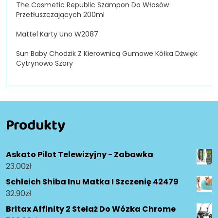
The Cosmetic Republic Szampon Do Włosów
Przetłuszczających 200ml
Mattel Karty Uno W2087
Sun Baby Chodzik Z Kierownicą Gumowe Kółka Dżwięk
Cytrynowo Szary
Produkty
Askato Pilot Telewizyjny - Zabawka
23.00
zł
Schleich Shiba Inu Matka I Szczenię 42479
32.90
zł
Britax Affinity 2 Stelaż Do Wózka Chrome