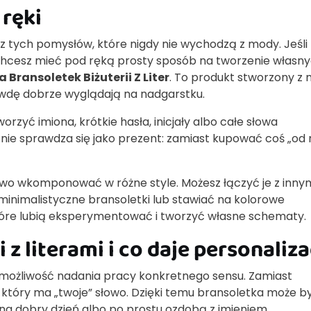
ręki
 z tych pomysłów, które nigdy nie wychodzą z mody. Jeśli 
chcesz mieć pod ręką prosty sposób na tworzenie własn
a Bransoletek Biżuterii Z Liter
. To produkt stworzony z 
rawdę dobrze wyglądają na nadgarstku.
orzyć imiona, krótkie hasła, inicjały albo całe słowa
nie sprawdza się jako prezent: zamiast kupować coś „od r
atwo wkomponować w różne style. Możesz łączyć je z inny
minimalistyczne bransoletki lub stawiać na kolorowe
tóre lubią eksperymentować i tworzyć własne schematy.
 z literami i co daje personaliza
st możliwość nadania pracy konkretnego sensu. Zamiast
który ma „twoje” słowo. Dzięki temu bransoletka może b
a dobry dzień albo po prostu ozdobą z imieniem.