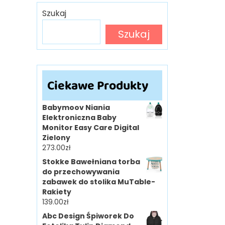
Szukaj
Szukaj
Ciekawe Produkty
Babymoov Niania
Elektroniczna Baby
Monitor Easy Care Digital
Zielony
273.00
zł
Stokke Bawełniana torba
do przechowywania
zabawek do stolika MuTable-
Rakiety
139.00
zł
Abc Design Śpiworek Do