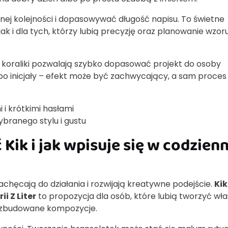
nej kolejności i dopasowywać długość napisu. To świetne
k i dla tych, którzy lubią precyzję oraz planowanie wzor
go, koraliki pozwalają szybko dopasować projekt do osoby
bo inicjały – efekt może być zachwycający, a sam proces
i i krótkimi hasłami
branego stylu i gustu
Kik i jak wpisuje się w codzien
zachęcają do działania i rozwijają kreatywne podejście.
Kik
i Z Liter
to propozycja dla osób, które lubią tworzyć wł
rozbudowane kompozycje.