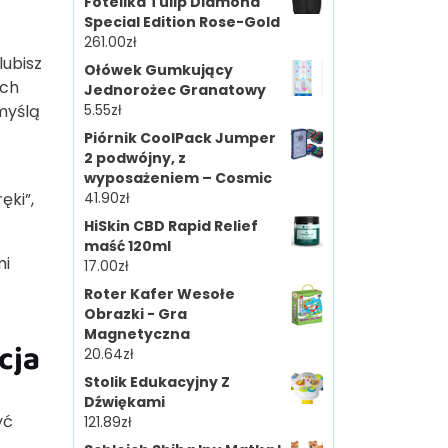
Fotelika Tulip Diamond
Special Edition Rose-Gold
261.00
zł
lubisz
Ołówek Gumkujący
ych
Jednorożec Granatowy
myślą
5.55
zł
Piórnik CoolPack Jumper
2 podwójny, z
wyposażeniem – Cosmic
ęki”,
41.90
zł
HiSkin CBD Rapid Relief
maść 120ml
mi
17.00
zł
Roter Kafer Wesołe
Obrazki - Gra
Magnetyczna
cja
20.64
zł
Stolik Edukacyjny Z
Dźwiękami
yć
121.89
zł