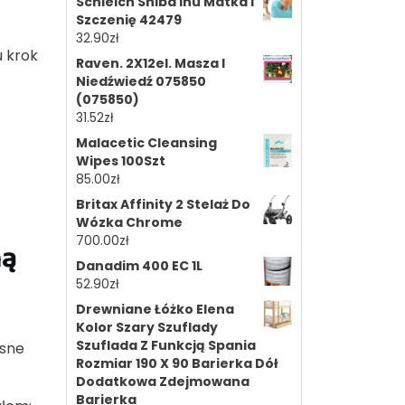
Schleich Shiba Inu Matka I
Szczenię 42479
32.90
zł
u krok
Raven. 2X12el. Masza I
Niedźwiedź 075850
(075850)
31.52
zł
Malacetic Cleansing
Wipes 100Szt
85.00
zł
Britax Affinity 2 Stelaż Do
Wózka Chrome
700.00
zł
ną
Danadim 400 EC 1L
52.90
zł
Drewniane Łóżko Elena
Kolor Szary Szuflady
Szuflada Z Funkcją Spania
asne
Rozmiar 190 X 90 Barierka Dół
Dodatkowa Zdejmowana
Barierka