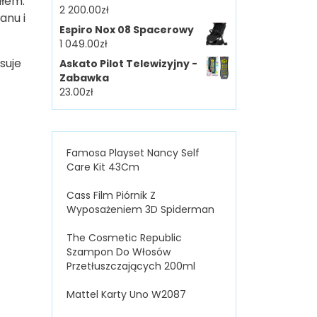
ałem:
2 200.00
zł
anu i
Espiro Nox 08 Spacerowy
1 049.00
zł
suje
Askato Pilot Telewizyjny -
Zabawka
23.00
zł
Famosa Playset Nancy Self
Care Kit 43Cm
Cass Film Piórnik Z
Wyposażeniem 3D Spiderman
The Cosmetic Republic
Szampon Do Włosów
Przetłuszczających 200ml
Mattel Karty Uno W2087