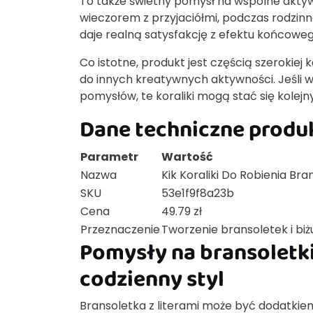
To także świetny pomysł na wspólne aktyw
wieczorem z przyjaciółmi, podczas rodzinn
daje realną satysfakcję z efektu końcoweg
Co istotne, produkt jest częścią szerokiej k
do innych kreatywnych aktywności. Jeśli 
pomysłów, te koraliki mogą stać się kole
Dane techniczne produ
Parametr
Wartość
Nazwa
Kik Koraliki Do Robienia Bran
SKU
53e1f9f8a23b
Cena
49.79 zł
Przeznaczenie
Tworzenie bransoletek i biżut
Pomysły na bransoletki 
codzienny styl
Bransoletka z literami może być dodatkiem 