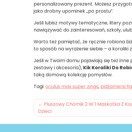
personalizowany prezent. Możesz przygoto
jako drobny upominek „po prostu”.
Jeśli lubisz motywy tematyczne, litery po
nawiązywać do zainteresowań, szkoły, ulub
Warto też pamiętać, że ręcznie robiona biż
to sposób na wyrażenie siebie – a koraliki 
Jeśli w Twoim domu pojawiają się też inne
zestawy i akcesoria),
Kik Koraliki Do Robi
taką domową kolekcję pomysłów.
Tagi:
oculus max super zings
,
pidżamersi fig
Nawigacja
Pluszowy Chomik 2 W 1 Maskotka Z K
Dzieci
wpisu