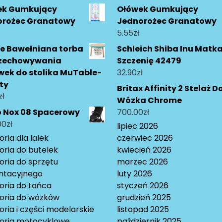
ek Gumkujący
Ołówek Gumkujący
orożec Granatowy
Jednorożec Granatowy
5.55
zł
e Bawełniana torba
Schleich Shiba Inu Matka
rzechowywania
Szczenię 42479
ek do stolika MuTable-
32.90
zł
ty
Britax Affinity 2 Stelaż D
zł
Wózka Chrome
o Nox 08 Spacerowy
700.00
zł
00
zł
lipiec 2026
ria dla lalek
czerwiec 2026
oria do butelek
kwiecień 2026
oria do sprzętu
marzec 2026
ntacyjnego
luty 2026
oria do tańca
styczeń 2026
oria do wózków
grudzień 2025
ria i części modelarskie
listopad 2025
oria motocyklowe
październik 2025