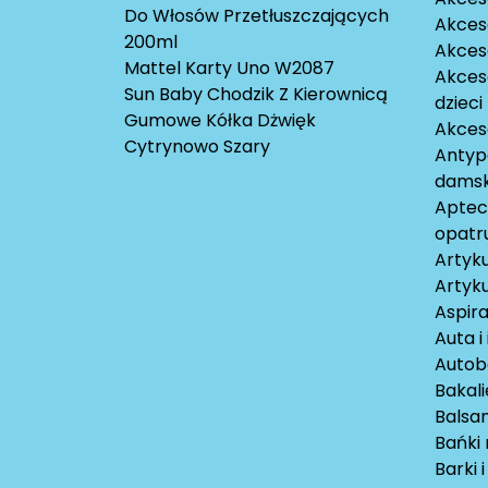
Do Włosów Przetłuszczających
Akces
200ml
Akces
Mattel Karty Uno W2087
Akces
Sun Baby Chodzik Z Kierownicą
dzieci
Gumowe Kółka Dżwięk
Akces
Cytrynowo Szary
Antyp
damsk
Aptecz
opatr
Artyku
Artyku
Aspira
Auta i
Autob
Bakali
Balsam
Bańki
Barki 