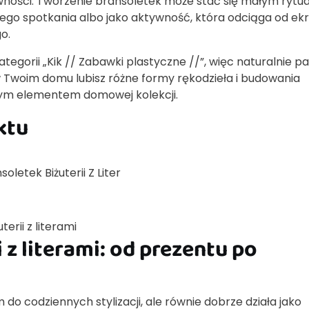
ności. Tworzenie bransoletek może stać się małym rytu
ego spotkania albo jako aktywność, która odciąga od ekr
o.
ategorii „Kik // Zabawki plastyczne //”, więc naturalnie pa
w Twoim domu lubisz różne formy rękodzieła i budowania
jnym elementem domowej kolekcji.
ktu
soletek Biżuterii Z Liter
erii z literami
z literami: od prezentu po
do codziennych stylizacji, ale równie dobrze działa jako