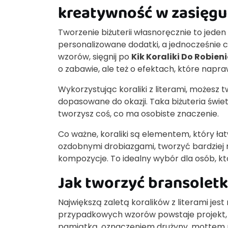
kreatywność w zasięgu 
Tworzenie biżuterii własnoręcznie to jeden
personalizowane dodatki, a jednocześnie 
wzorów, sięgnij po
Kik Koraliki Do Robieni
o zabawie, ale też o efektach, które nap
Wykorzystując koraliki z literami, możesz tw
dopasowane do okazji. Taka biżuteria świet
tworzysz coś, co ma osobiste znaczenie.
Co ważne, koraliki są elementem, który ł
ozdobnymi drobiazgami, tworzyć bardziej 
kompozycje. To idealny wybór dla osób, k
Jak tworzyć bransoletki
Największą zaletą koralików z literami je
przypadkowych wzorów powstaje projekt, 
pamiątką, oznaczeniem drużyny, mottem n