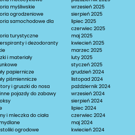
oria myśliwskie
wrzesień 2025
oria ogrodzeniowe
sierpień 2025
oria samochodowe dla
lipiec 2025
czerwiec 2025
oria turystyczne
maj 2025
erspiranty i dezodoranty
kwiecień 2025
ie
marzec 2025
ki i materiały
luty 2025
unkowe
styczeń 2025
ły papiernicze
grudzień 2024
ły piśmiennicze
listopad 2024
tory i gruszki do nosa
październik 2024
 inne pojazdy do zabawy
wrzesień 2024
oksy
sierpień 2024
e
lipiec 2024
y i mleczka do ciała
czerwiec 2024
 mydlane
maj 2024
i stoliki ogrodowe
kwiecień 2024