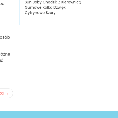
Sun Baby Chodzik Z Kierownicą
lbo
Gumowe Kółka Dżwięk
Cytrynowo Szary
.
 osób
różne
ić
ka