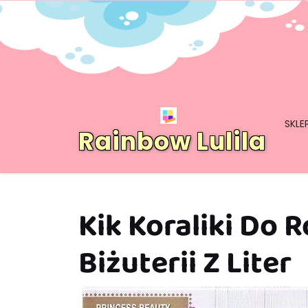
Skip
to
content
SKLE
Rainbow Lulila
Kik Koraliki Do 
Biżuterii Z Liter