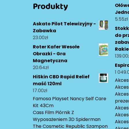
Produkty
Ołów
Jedn
5.55
zł
Askato Pilot Telewizyjny -
Stokk
Zabawka
do p
23.00
zł
zabaw
Roter Kafer Wesołe
Rakie
Obrazki - Gra
139.00
Magnetyczna
Espir
20.64
zł
1 049.
HiSkin CBD Rapid Relief
Akceso
maść 120ml
Akces
17.00
zł
Akces
Famosa Playset Nancy Self Care
preze
Kit 43Cm
Akces
Cass Film Piórnik Z
Akces
Wyposażeniem 3D Spiderman
Akceso
The Cosmetic Republic Szampon
Akces