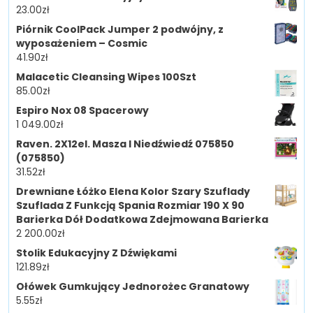
23.00
zł
Piórnik CoolPack Jumper 2 podwójny, z
wyposażeniem – Cosmic
41.90
zł
Malacetic Cleansing Wipes 100Szt
85.00
zł
Espiro Nox 08 Spacerowy
1 049.00
zł
Raven. 2X12el. Masza I Niedźwiedź 075850
(075850)
31.52
zł
Drewniane Łóżko Elena Kolor Szary Szuflady
Szuflada Z Funkcją Spania Rozmiar 190 X 90
Barierka Dół Dodatkowa Zdejmowana Barierka
2 200.00
zł
Stolik Edukacyjny Z Dźwiękami
121.89
zł
Ołówek Gumkujący Jednorożec Granatowy
5.55
zł