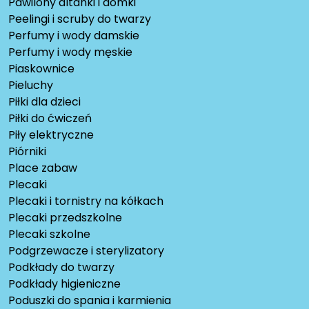
Pawilony altanki i domki
Peelingi i scruby do twarzy
Perfumy i wody damskie
Perfumy i wody męskie
Piaskownice
Pieluchy
Piłki dla dzieci
Piłki do ćwiczeń
Piły elektryczne
Piórniki
Place zabaw
Plecaki
Plecaki i tornistry na kółkach
Plecaki przedszkolne
Plecaki szkolne
Podgrzewacze i sterylizatory
Podkłady do twarzy
Podkłady higieniczne
Poduszki do spania i karmienia