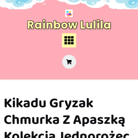
Skip
to
content
Rainbow Lulila
Kikadu Gryzak
Chmurka Z Apaszką
Kolekcja Jednorożec