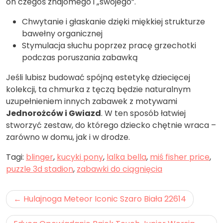
on czegoś znajomego i „swojego”.
Chwytanie i głaskanie dzięki miękkiej strukturze
bawełny organicznej
Stymulacja słuchu poprzez pracę grzechotki
podczas poruszania zabawką
Jeśli lubisz budować spójną estetykę dziecięcej
kolekcji, ta chmurka z tęczą będzie naturalnym
uzupełnieniem innych zabawek z motywami
Jednorożców i Gwiazd
. W ten sposób łatwiej
stworzyć zestaw, do którego dziecko chętnie wraca –
zarówno w domu, jak i w drodze.
Tagi:
blinger
,
kucyki pony
,
lalka bella
,
miś fisher price
,
puzzle 3d stadion
,
zabawki do ciągnięcia
Nawigacja
Hulajnoga Meteor Iconic Szaro Biała 22614
wpisu