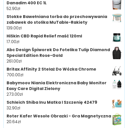
Danadim 400 EC 1L
52.90
zł
Stokke Bawełniana torba do przechowywania
zabawek do stolika MuTable-Rakiety
139.00
zł
HiSkin CBD Rapid Relief maść 120ml
17.00
zł
Abc Design Śpiworek Do Fotelika Tulip Diamond
Special Edition Rose-Gold
261.00
zł
Britax Affinity 2 Stelaż Do Wózka Chrome
700.00
zł
Babymoov Niania Elektroniczna Baby Monitor
Easy Care Digital Zielony
273.00
zł
Schleich Shiba Inu Matka I Szczenię 42479
32.90
zł
Roter Kafer Wesołe Obrazki - Gra Magnetyczna
20.64
zł