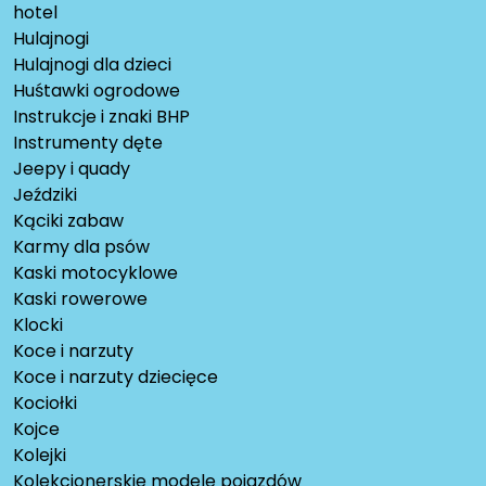
hotel
Hulajnogi
Hulajnogi dla dzieci
Huśtawki ogrodowe
Instrukcje i znaki BHP
Instrumenty dęte
Jeepy i quady
Jeździki
Kąciki zabaw
Karmy dla psów
Kaski motocyklowe
Kaski rowerowe
Klocki
Koce i narzuty
Koce i narzuty dziecięce
Kociołki
Kojce
Kolejki
Kolekcjonerskie modele pojazdów