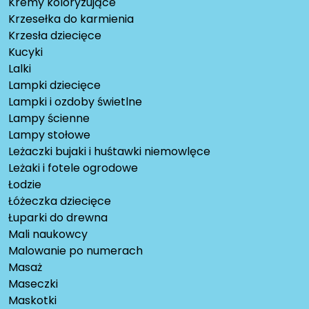
Kremy koloryzujące
Krzesełka do karmienia
Krzesła dziecięce
Kucyki
Lalki
Lampki dziecięce
Lampki i ozdoby świetlne
Lampy ścienne
Lampy stołowe
Leżaczki bujaki i huśtawki niemowlęce
Leżaki i fotele ogrodowe
Łodzie
Łóżeczka dziecięce
Łuparki do drewna
Mali naukowcy
Malowanie po numerach
Masaż
Maseczki
Maskotki