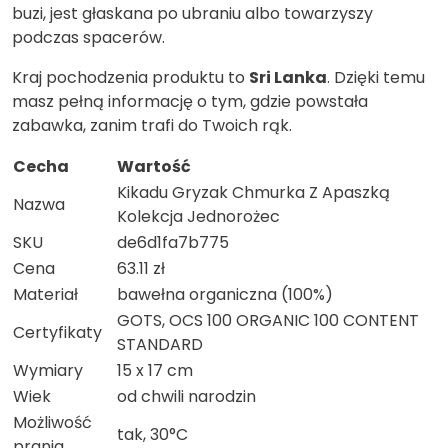
buzi, jest głaskana po ubraniu albo towarzyszy
podczas spacerów.
Kraj pochodzenia produktu to
Sri Lanka
. Dzięki temu
masz pełną informację o tym, gdzie powstała
zabawka, zanim trafi do Twoich rąk.
Cecha
Wartość
Kikadu Gryzak Chmurka Z Apaszką
Nazwa
Kolekcja Jednorożec
SKU
de6d1fa7b775
Cena
63.11 zł
Materiał
bawełna organiczna (100%)
GOTS, OCS 100 ORGANIC 100 CONTENT
Certyfikaty
STANDARD
Wymiary
15 x 17 cm
Wiek
od chwili narodzin
Możliwość
tak, 30°C
prania