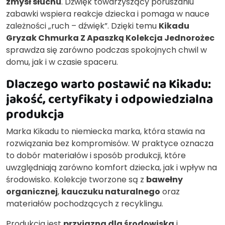
zmysł słuchu
. Dźwięk towarzyszący poruszaniu
zabawki wspiera reakcje dziecka i pomaga w nauce
zależności „ruch – dźwięk”. Dzięki temu
Kikadu
Gryzak Chmurka Z Apaszką Kolekcja Jednorożec
sprawdza się zarówno podczas spokojnych chwil w
domu, jak i w czasie spaceru.
Dlaczego warto postawić na Kikadu:
jakość, certyfikaty i odpowiedzialna
produkcja
Marka Kikadu to niemiecka marka, która stawia na
rozwiązania bez kompromisów. W praktyce oznacza
to dobór materiałów i sposób produkcji, które
uwzględniają zarówno komfort dziecka, jak i wpływ na
środowisko. Kolekcje tworzone są z
bawełny
organicznej
,
kauczuku naturalnego
oraz
materiałów pochodzących z recyklingu.
Produkcja jest
przyjazna dla środowiska
i