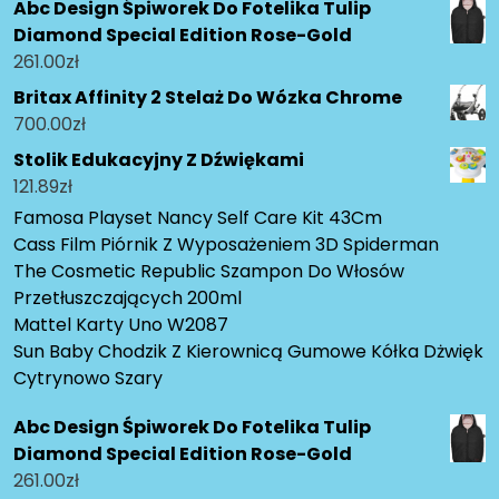
Abc Design Śpiworek Do Fotelika Tulip
Diamond Special Edition Rose-Gold
261.00
zł
Britax Affinity 2 Stelaż Do Wózka Chrome
700.00
zł
Stolik Edukacyjny Z Dźwiękami
121.89
zł
Famosa Playset Nancy Self Care Kit 43Cm
Cass Film Piórnik Z Wyposażeniem 3D Spiderman
The Cosmetic Republic Szampon Do Włosów
Przetłuszczających 200ml
Mattel Karty Uno W2087
Sun Baby Chodzik Z Kierownicą Gumowe Kółka Dżwięk
Cytrynowo Szary
Abc Design Śpiworek Do Fotelika Tulip
Diamond Special Edition Rose-Gold
261.00
zł