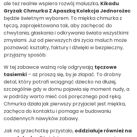
ale też realnie wspiera rozwój maluszka,
Kikadu
Gryzak Chmurka Z Apaszką Kolekcja Jednorożec
będzie świetnym wyborem. To miękka chmurka z
tęczą, zaprojektowana tak, aby zachęcać do
chwytania, głaskania i odkrywania świata wszystkimi
zmysłami. Już od pierwszych dni życia maluch może
poznawać kształty, faktury i dźwięki w bezpieczny,
przyjazny sposób.
W tej zabawce ważną rolę odgrywają
tęczowe
tasiemki
– aż proszą się, by je złapać. To drobny
detal, który potrafi wciągnąć dziecko na dłużej,
szczególnie gdy w domu pojawia się moment nudy, a
w podróży warto mieć coś poręcznego pod ręką.
Chmurka działa jak pierwszy przyjaciel: jest miękka,
zachęca do kontaktu i pomaga w budowaniu
codziennych nawyków zabawy.
Jak na grzechotkę przystało,
oddziałuje również na