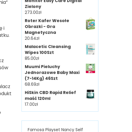
Monitor Easy Care Digital
nia”
Zielony
273.00
zł
Roter Kafer Wesołe
Obrazki - Gra
 i
Magnetyczna
tku.
20.64
zł
Malacetic Cleansing
Wipes 100Szt
85.00
zł
cz
Muumi Pieluchy
asów
Jednorazowe Baby Maxi
(7-14Kg) 46Szt
68.69
zł
ulacz
HiSkin CBD Rapid Relief
odukt
maść 120ml
17.00
zł
e
Famosa Playset Nancy Self