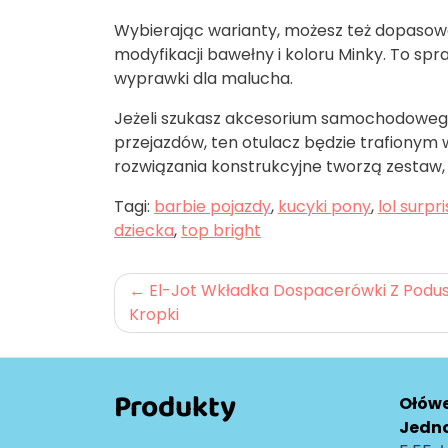
Wybierając warianty, możesz też dopasowa
modyfikacji bawełny i koloru Minky. To sp
wyprawki dla malucha.
Jeżeli szukasz akcesorium samochodowego 
przejazdów, ten otulacz będzie trafionym
rozwiązania konstrukcyjne tworzą zestaw, 
Tagi:
barbie pojazdy
,
kucyki pony
,
lol surp
dziecka
,
top bright
Nawigacja
El-Jot Wkładka Dospacerówki Z Podu
Kropki
wpisu
Produkty
Ołów
Jedn