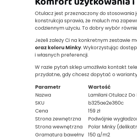
Komfort użytkowania i 
Otulacz jest przeznaczony do stosowania 
konstrukcja sprawia, że maluch ma zapew
codziennym użyciu. To dobry wybór równie
Jeżeli zależy Ci na konkretnym zestawie m
oraz koloru Minky
. Wykorzystując dostęp
i własnych preferencji.
W razie pytań sklep umożliwia kontakt tel
przydatne, gdy chcesz dopytać o warianty
Parametr
Wartość
Nazwa
Lamilani Otulacz D
SKU
b325ae2e360c
Cena
159 zł
Strona zewnętrzna
Podwójnie wygładzo
Strona wewnętrzna
Polar Minky (delikat
Gramatura bawełny
150 g/m2