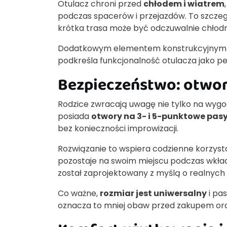
Otulacz chroni przed
chłodem i wiatrem
podczas spacerów i przejazdów. To szcze
krótka trasa może być odczuwalnie chłodn
Dodatkowym elementem konstrukcyjnym 
podkreśla funkcjonalność otulacza jako pe
Bezpieczeństwo: otwory
Rodzice zwracają uwagę nie tylko na wygo
posiada
otwory na 3- i 5-punktowe pas
bez konieczności improwizacji.
Rozwiązanie to wspiera codzienne korzystan
pozostaje na swoim miejscu podczas wkład
został zaprojektowany z myślą o realnyc
Co ważne,
rozmiar jest uniwersalny
i pa
oznacza to mniej obaw przed zakupem ora