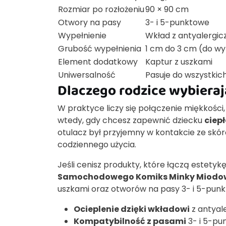
Rozmiar po rozłożeniu
90 × 90 cm
Otwory na pasy
3- i 5-punktowe
Wypełnienie
Wkład z antyalergicz
Grubość wypełnienia
1 cm do 3 cm (do w
Element dodatkowy
Kaptur z uszkami
Uniwersalność
Pasuje do wszystki
Dlaczego rodzice wybieraj
W praktyce liczy się połączenie miękkości
wtedy, gdy chcesz zapewnić dziecku
ciep
otulacz był przyjemny w kontakcie ze skór
codziennego użycia.
Jeśli cenisz produkty, które łączą estetyk
Samochodowego Komiks Minky Miodo
uszkami oraz otworów na pasy 3- i 5-punkt
Ocieplenie dzięki wkładowi
z antyale
Kompatybilność z pasami
3- i 5-pu