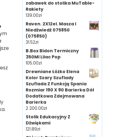
zabawek do stolika MuTable-
Rakiety
139.00
zł
Raven. 2X12el. Masza I
o
Niedźwiedź 075850
nym
(075850)
a
31.52
zł
jsze
B.Box Bidon Termiczny
350Ml Lilac Pop
105.00
zł
iesz
Drewniane Łóżko Elena
Kolor Szary Szuflady
Szuflada Z Funkcją Spania
Rozmiar 190 X 90 Barierka Dół
Dodatkowa Zdejmowana
dy
Barierka
2 200.00
zł
ka.
Stolik Edukacyjny Z
Dźwiękami
121.89
zł