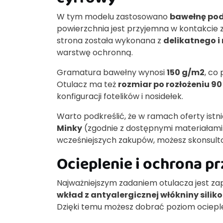
W tym modelu zastosowano
bawełnę po
powierzchnia jest przyjemna w kontakcie z
strona została wykonana z
delikatnego i
warstwę ochronną.
Gramatura bawełny wynosi
150 g/m2
, co
Otulacz ma też
rozmiar po rozłożeniu 90
konfiguracji fotelików i nosidełek.
Warto podkreślić, że w ramach oferty istn
Minky
(zgodnie z dostępnymi materiałami).
wcześniejszych zakupów, możesz skonsult
Ocieplenie i ochrona p
Najważniejszym zadaniem otulacza jest za
wkład z antyalergicznej włókniny silik
Dzięki temu możesz dobrać poziom ociepl