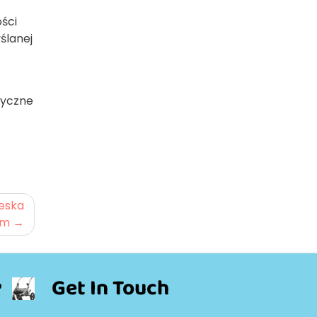
ści
ślanej
tyczne
eska
Cm
Get In Touch
o