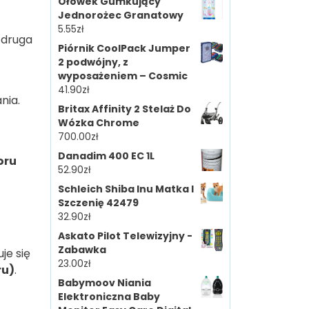
Ołówek Gumkujący
Jednorożec Granatowy
5.55
zł
 druga
Piórnik CoolPack Jumper
2 podwójny, z
wyposażeniem – Cosmic
41.90
zł
nia.
Britax Affinity 2 Stelaż Do
Wózka Chrome
700.00
zł
Danadim 400 EC 1L
oru
52.90
zł
Schleich Shiba Inu Matka I
Szczenię 42479
32.90
zł
Askato Pilot Telewizyjny -
Zabawka
je się
23.00
zł
ru)
.
Babymoov Niania
Elektroniczna Baby