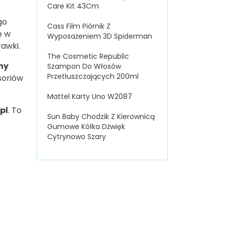
Care Kit 43Cm
go
Cass Film Piórnik Z
ę w
Wyposażeniem 3D Spiderman
awki.
The Cosmetic Republic
ny
Szampon Do Włosów
Przetłuszczających 200ml
soriów
Mattel Karty Uno W2087
pl
. To
Sun Baby Chodzik Z Kierownicą
Gumowe Kółka Dżwięk
Cytrynowo Szary