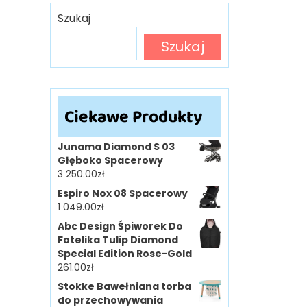
Szukaj
Szukaj
Ciekawe Produkty
Junama Diamond S 03
Głęboko Spacerowy
3 250.00
zł
Espiro Nox 08 Spacerowy
1 049.00
zł
Abc Design Śpiworek Do
Fotelika Tulip Diamond
Special Edition Rose-Gold
261.00
zł
Stokke Bawełniana torba
do przechowywania