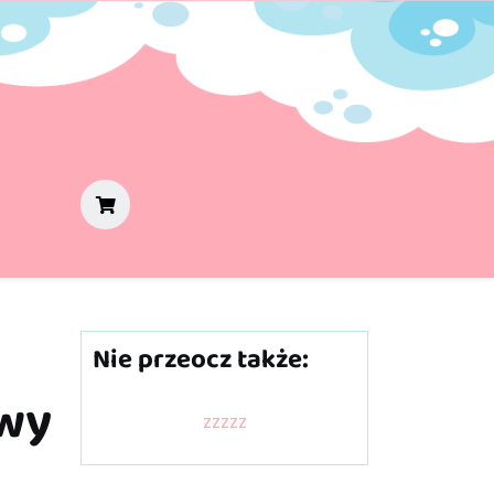
Nie przeocz także:
wy
zzzzz