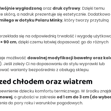
dwójnie wygładzoną
oraz
druk cyfrowy
. Dzięki temu
e skórą, a nadruk prezentuje się estetycznie. Dodatkowo
 miłego w dotyku Polaru Minky
, który tworzy przytulną
 przekłada się na odpowiednią trwałość i wygodę użytkowa
 × 90 cm
, dzięki czemu łatwiej dopasować go do różnych
ieje możliwość
dowolnej modyfikacji bawełny oraz kol
 Jeśli zależy Ci na dopasowaniu do stylu wyprawki lub
ować warianty bezpośrednio z obsługą sklepu.
rzed chłodem oraz wiatrem
pewnienie dziecku komfortu termicznego. W środku znajdu
onowej
, o grubości w zakresie
od 1 cm do 3 cm (do wybo
enia do pory roku i warunków pogodowych.