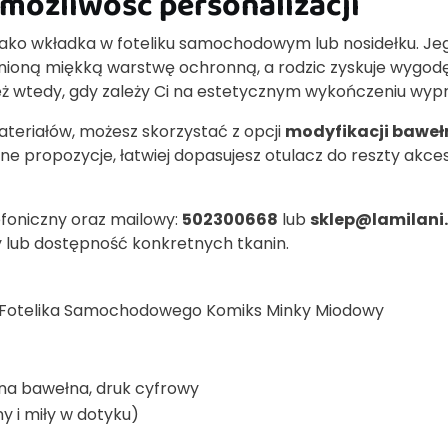
możliwość personalizacji
jako wkładka w foteliku samochodowym lub nosidełku. Je
nioną miękką warstwę ochronną, a rodzic zyskuje wygod
ż wtedy, gdy zależy Ci na estetycznym wykończeniu wypr
ateriałów, możesz skorzystać z opcji
modyfikacji baweł
ne propozycje, łatwiej dopasujesz otulacz do reszty akce
efoniczny oraz mailowy:
502300668
lub
sklep@lamilani.
 lub dostępność konkretnych tkanin.
o Fotelika Samochodowego Komiks Minky Miodowy
na bawełna, druk cyfrowy
ny i miły w dotyku)