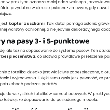
, co w praktyce oznacza mniej odczuwalnego „przewiewa
gólnie przydatne w okresie jesienno-zimowym, gdy nawet
iejsza.
jest
kaptur z uszkami
. Taki detal pomaga osłonić główkę
łnej warstwy ochronnej, a nie jedynie dekoracyjnego doda
 na pasy 3- i 5-punktowe
dę, ale też na dopasowanie do systemu pasów. Ten otula
y bezpieczeństwa
, co ułatwia prawidłowe przełożenie p
ie z fotelika: dziecko jest właściwie zabezpieczone, a ot
ania i wyjmowania. Dzięki temu zyskujesz pewność, że pr
h potrzebach podczas podróży.
suje do wszystkich fotelików samochodowych. W praktyc
z łatwiejsze dopasowanie do posiadanego modelu.