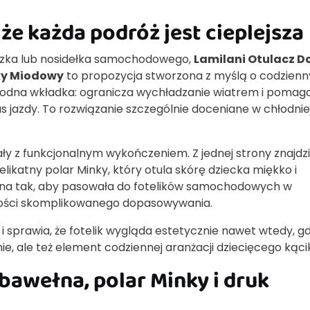
 że każda podróż jest cieplejsza
ózka lub nosidełka samochodowego,
Lamilani Otulacz D
ky Miodowy
to propozycja stworzona z myślą o codzien
ygodna wkładka: ogranicza wychładzanie wiatrem i pomag
jazdy. To rozwiązanie szczególnie doceniane w chłodnie
ły z funkcjonalnym wykończeniem. Z jednej strony znajdz
 delikatny polar Minky, który otula skórę dziecka miękko i
ana tak, aby pasowała do fotelików samochodowych w
ości skomplikowanego dopasowywania.
i sprawia, że fotelik wygląda estetycznie nawet wtedy, g
ie, ale też element codziennej aranżacji dziecięcego kąci
bawełna, polar Minky i druk