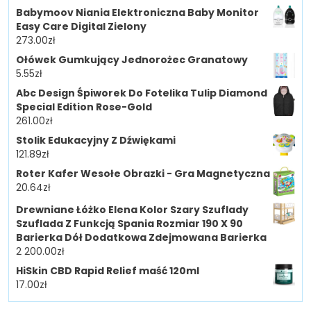
Babymoov Niania Elektroniczna Baby Monitor
Easy Care Digital Zielony
273.00
zł
Ołówek Gumkujący Jednorożec Granatowy
5.55
zł
Abc Design Śpiworek Do Fotelika Tulip Diamond
Special Edition Rose-Gold
261.00
zł
Stolik Edukacyjny Z Dźwiękami
121.89
zł
Roter Kafer Wesołe Obrazki - Gra Magnetyczna
20.64
zł
Drewniane Łóżko Elena Kolor Szary Szuflady
Szuflada Z Funkcją Spania Rozmiar 190 X 90
Barierka Dół Dodatkowa Zdejmowana Barierka
2 200.00
zł
HiSkin CBD Rapid Relief maść 120ml
17.00
zł