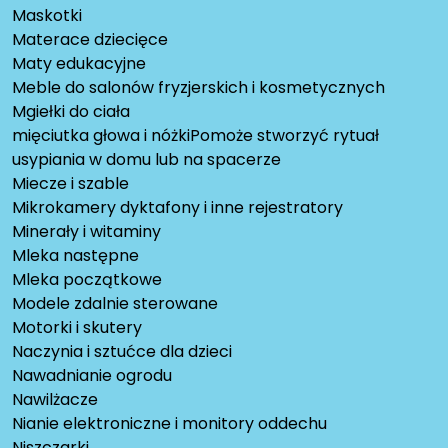
Maskotki
Materace dziecięce
Maty edukacyjne
Meble do salonów fryzjerskich i kosmetycznych
Mgiełki do ciała
mięciutka głowa i nóżkiPomoże stworzyć rytuał
usypiania w domu lub na spacerze
Miecze i szable
Mikrokamery dyktafony i inne rejestratory
Minerały i witaminy
Mleka następne
Mleka początkowe
Modele zdalnie sterowane
Motorki i skutery
Naczynia i sztućce dla dzieci
Nawadnianie ogrodu
Nawilżacze
Nianie elektroniczne i monitory oddechu
Niszczarki