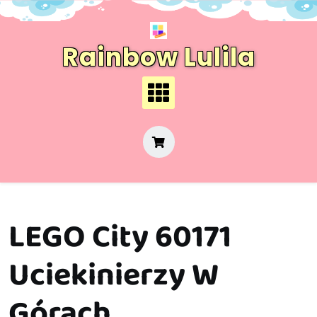
Skip
to
content
Rainbow Lulila
LEGO City 60171
Uciekinierzy W
Górach