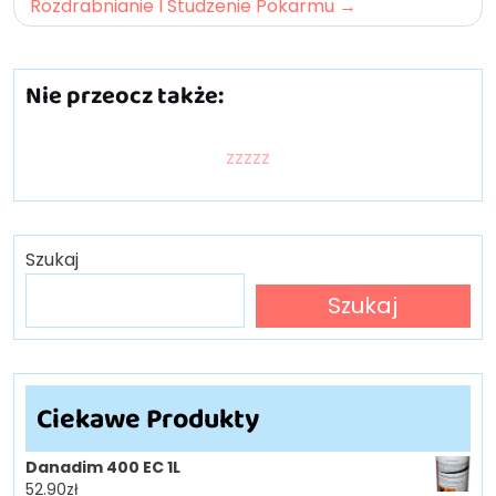
Rozdrabnianie I Studzenie Pokarmu
Nie przeocz także:
zzzzz
Szukaj
Szukaj
Ciekawe Produkty
Danadim 400 EC 1L
52.90
zł