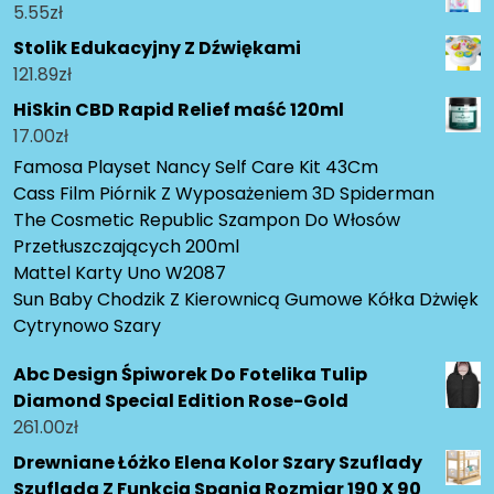
5.55
zł
Stolik Edukacyjny Z Dźwiękami
121.89
zł
HiSkin CBD Rapid Relief maść 120ml
17.00
zł
Famosa Playset Nancy Self Care Kit 43Cm
Cass Film Piórnik Z Wyposażeniem 3D Spiderman
The Cosmetic Republic Szampon Do Włosów
Przetłuszczających 200ml
Mattel Karty Uno W2087
Sun Baby Chodzik Z Kierownicą Gumowe Kółka Dżwięk
Cytrynowo Szary
Abc Design Śpiworek Do Fotelika Tulip
Diamond Special Edition Rose-Gold
261.00
zł
Drewniane Łóżko Elena Kolor Szary Szuflady
Szuflada Z Funkcją Spania Rozmiar 190 X 90