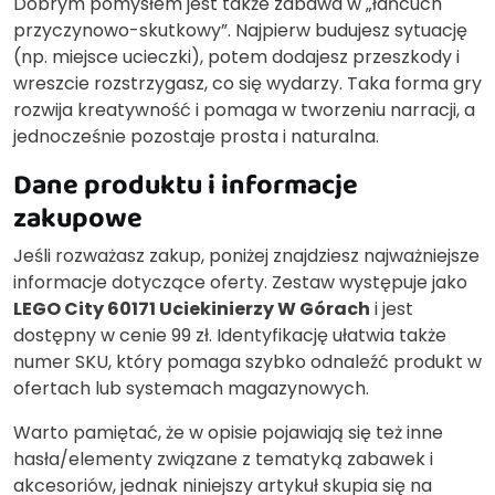
Dobrym pomysłem jest także zabawa w „łańcuch
przyczynowo-skutkowy”. Najpierw budujesz sytuację
(np. miejsce ucieczki), potem dodajesz przeszkody i
wreszcie rozstrzygasz, co się wydarzy. Taka forma gry
rozwija kreatywność i pomaga w tworzeniu narracji, a
jednocześnie pozostaje prosta i naturalna.
Dane produktu i informacje
zakupowe
Jeśli rozważasz zakup, poniżej znajdziesz najważniejsze
informacje dotyczące oferty. Zestaw występuje jako
LEGO City 60171 Uciekinierzy W Górach
i jest
dostępny w cenie 99 zł. Identyfikację ułatwia także
numer SKU, który pomaga szybko odnaleźć produkt w
ofertach lub systemach magazynowych.
Warto pamiętać, że w opisie pojawiają się też inne
hasła/elementy związane z tematyką zabawek i
akcesoriów, jednak niniejszy artykuł skupia się na