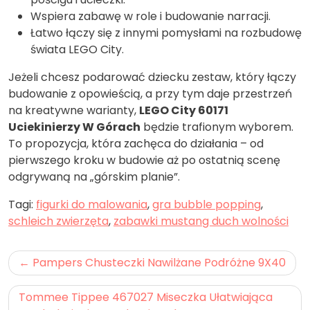
Wspiera zabawę w role i budowanie narracji.
Łatwo łączy się z innymi pomysłami na rozbudowę
świata LEGO City.
Jeżeli chcesz podarować dziecku zestaw, który łączy
budowanie z opowieścią, a przy tym daje przestrzeń
na kreatywne warianty,
LEGO City 60171
Uciekinierzy W Górach
będzie trafionym wyborem.
To propozycja, która zachęca do działania – od
pierwszego kroku w budowie aż po ostatnią scenę
odgrywaną na „górskim planie”.
Tagi:
figurki do malowania
,
gra bubble popping
,
schleich zwierzęta
,
zabawki mustang duch wolności
Nawigacja
Pampers Chusteczki Nawilżane Podróżne 9X40
wpisu
Tommee Tippee 467027 Miseczka Ułatwiająca