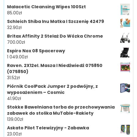
Malacetic Cleansing Wipes 100Szt
85.00
zł
Schleich Shiba Inu Matka I Szczenię 42479
32.90
zł
Britax Affinity 2 Stelaż Do Wózka Chrome
700.00
zł
Espiro Nox 08 Spacerowy
1 049.00
zł
Raven. 2X12el. Masza I Niedźwiedź 075850
(075850)
31.52
zł
Piórnik CoolPack Jumper 2 podwójny, z
wyposażeniem – Cosmic
41.90
zł
Stokke Bawełniana torba do przechowywania
zabawek do stolika MuTable-Rakiety
139.00
zł
Askato Pilot Telewizyjny - Zabawka
23.00
zł