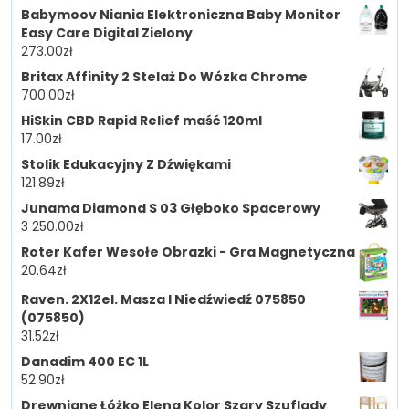
Babymoov Niania Elektroniczna Baby Monitor
Easy Care Digital Zielony
273.00
zł
Britax Affinity 2 Stelaż Do Wózka Chrome
700.00
zł
HiSkin CBD Rapid Relief maść 120ml
17.00
zł
Stolik Edukacyjny Z Dźwiękami
121.89
zł
Junama Diamond S 03 Głęboko Spacerowy
3 250.00
zł
Roter Kafer Wesołe Obrazki - Gra Magnetyczna
20.64
zł
Raven. 2X12el. Masza I Niedźwiedź 075850
(075850)
31.52
zł
Danadim 400 EC 1L
52.90
zł
Drewniane Łóżko Elena Kolor Szary Szuflady