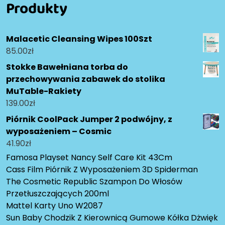
Produkty
Malacetic Cleansing Wipes 100Szt
85.00
zł
Stokke Bawełniana torba do
przechowywania zabawek do stolika
MuTable-Rakiety
139.00
zł
Piórnik CoolPack Jumper 2 podwójny, z
wyposażeniem – Cosmic
41.90
zł
Famosa Playset Nancy Self Care Kit 43Cm
Cass Film Piórnik Z Wyposażeniem 3D Spiderman
The Cosmetic Republic Szampon Do Włosów
Przetłuszczających 200ml
Mattel Karty Uno W2087
Sun Baby Chodzik Z Kierownicą Gumowe Kółka Dżwięk