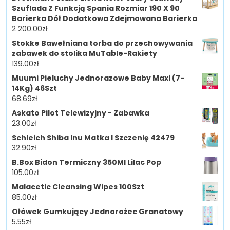
Szuflada Z Funkcją Spania Rozmiar 190 X 90
Barierka Dół Dodatkowa Zdejmowana Barierka
2 200.00
zł
Stokke Bawełniana torba do przechowywania
zabawek do stolika MuTable-Rakiety
139.00
zł
Muumi Pieluchy Jednorazowe Baby Maxi (7-
14Kg) 46Szt
68.69
zł
Askato Pilot Telewizyjny - Zabawka
23.00
zł
Schleich Shiba Inu Matka I Szczenię 42479
32.90
zł
B.Box Bidon Termiczny 350Ml Lilac Pop
105.00
zł
Malacetic Cleansing Wipes 100Szt
85.00
zł
Ołówek Gumkujący Jednorożec Granatowy
5.55
zł