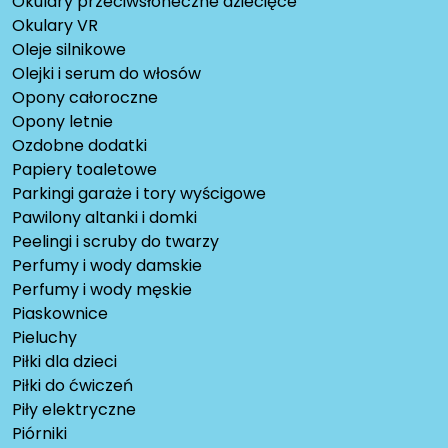
Okulary przeciwsłoneczne dziecięce
Okulary VR
Oleje silnikowe
Olejki i serum do włosów
Opony całoroczne
Opony letnie
Ozdobne dodatki
Papiery toaletowe
Parkingi garaże i tory wyścigowe
Pawilony altanki i domki
Peelingi i scruby do twarzy
Perfumy i wody damskie
Perfumy i wody męskie
Piaskownice
Pieluchy
Piłki dla dzieci
Piłki do ćwiczeń
Piły elektryczne
Piórniki