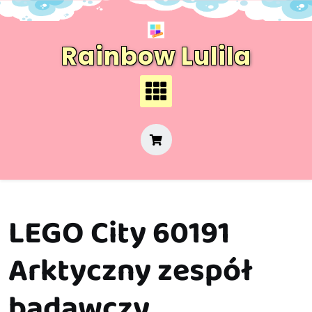
Skip
to
content
Rainbow Lulila
LEGO City 60191
Arktyczny zespół
badawczy