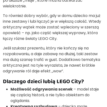
po dłuższe „misje”, które można odtwarzać
wielokrotnie.
To również dobry wybór, gdy w domu dziecko ma już
inne zestawy i lubi łączyć je w większą całość. Wtedy
arktyczny wątek może zostać wpleciony w szerszą
opowieść – np. jako część większej wyprawy, która
łączy różne światy LEGO City.
Jeśli szukasz prezentu, który nie kończy się na
rozpakowaniu, a daje zabawę na dłużej, taki zestaw
ma dużą szansę trafić w gust. Dodatkowo tematyka
arktyczna jest na tyle wyrazista, że nawet krótkie
odgrywanie ról daje efekt „wow”.
Dlaczego dzieci lubią LEGO City?
Możliwość odgrywania scenek
– model staje
się częścią historii, a nie tylko obiektem do
oglądania.
Kreatywna rozbudowa
– dziecko może