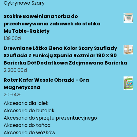
Cytrynowo Szary
Stokke Bawełniana torba do
przechowywania zabawek do stolika
MuTable-Rakiety
139.00
zł
Drewniane Łóżko Elena Kolor Szary Szuflady
Szuflada Z Funkcją Spania Rozmiar 190 X 90
Barierka Dół Dodatkowa Zdejmowana Barierka
2 200.00
zł
Roter Kafer Wesołe Obrazki - Gra
Magnetyczna
20.64
zł
Akcesoria dla lalek
Akcesoria do butelek
Akcesoria do sprzętu prezentacyjnego
Akcesoria do tańca
Akcesoria do wózków