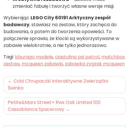
zmieniać fabułę i tworzyć własne wersje misji.
Wybierając
LEGO City 60191 Arktyczny zespół
badawczy
, stawiasz na zestaw, który zachęca do
budowania, a potem do tworzenia opowieści. To
połączenie sprawia, że klocki są wykorzystywane w
zabawie wielokrotnie, a nie tylko jednorazowo.
Tagi:
bburago modele
,
ciastolina psi patrol
,
matchbox
zestaw
,
mcqueen zabawki
,
zabawka zygzak mcqueen
Nawigacja
Cobi Chrupaczki Interaktywne Zwierzątko
wpisu
Świnka
Petite&Mars Street+ Rws Oak Limited 100
Cassablanca Spacerowy