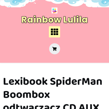
Skip
to
content
Rainbow Lulila
Lexibook SpiderMan
Boombox
odtwarzacz CD AUX