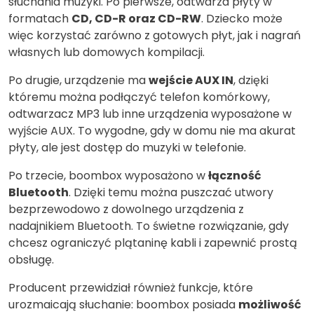
słuchania muzyki. Po pierwsze, odtwarza płyty w
formatach
CD, CD-R oraz CD-RW
. Dziecko może
więc korzystać zarówno z gotowych płyt, jak i nagrań
własnych lub domowych kompilacji.
Po drugie, urządzenie ma
wejście AUX IN
, dzięki
któremu można podłączyć telefon komórkowy,
odtwarzacz MP3 lub inne urządzenia wyposażone w
wyjście AUX. To wygodne, gdy w domu nie ma akurat
płyty, ale jest dostęp do muzyki w telefonie.
Po trzecie, boombox wyposażono w
łączność
Bluetooth
. Dzięki temu można puszczać utwory
bezprzewodowo z dowolnego urządzenia z
nadajnikiem Bluetooth. To świetne rozwiązanie, gdy
chcesz ograniczyć plątaninę kabli i zapewnić prostą
obsługę.
Producent przewidział również funkcje, które
urozmaicają słuchanie: boombox posiada
możliwość