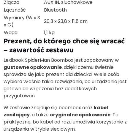
Złącza
AUX IN, słuchawkowe
Łączność
Bluetooth
Wymiary (W x S
20,3 x 23,8 x 11,8 cm
x G)
Waga
1,1 kg
Prezent, do którego chce się wracać
– zawartość zestawu
Lexibook SpiderMan Boombox jest zapakowany w
gustowne opakowanie
, dzięki czemu świetnie
sprawdza się jako prezent dla dziecka. Wiele osób
wybiera właśnie takie rozwiązania, bo urządzenie jest
gotowe do wręczenia bez dodatkowych
przygotowań.
W zestawie znajduje się boombox oraz
kabel
zasilający
, a także
oryginalne opakowanie
. To
praktyczne, bo kabel od razu umożliwia korzystanie z
urządzenia w trybie sieciowym.