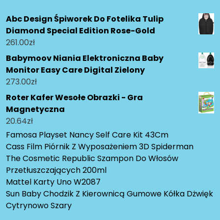
Abc Design Śpiworek Do Fotelika Tulip
Diamond Special Edition Rose-Gold
261.00
zł
Babymoov Niania Elektroniczna Baby
Monitor Easy Care Digital Zielony
273.00
zł
Roter Kafer Wesołe Obrazki - Gra
Magnetyczna
20.64
zł
Famosa Playset Nancy Self Care Kit 43Cm
Cass Film Piórnik Z Wyposażeniem 3D Spiderman
The Cosmetic Republic Szampon Do Włosów
Przetłuszczających 200ml
Mattel Karty Uno W2087
Sun Baby Chodzik Z Kierownicą Gumowe Kółka Dżwięk
Cytrynowo Szary