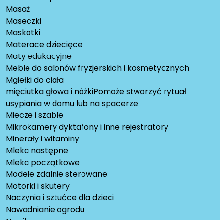
Masaż
Maseczki
Maskotki
Materace dziecięce
Maty edukacyjne
Meble do salonów fryzjerskich i kosmetycznych
Mgiełki do ciała
mięciutka głowa i nóżkiPomoże stworzyć rytuał
usypiania w domu lub na spacerze
Miecze i szable
Mikrokamery dyktafony i inne rejestratory
Minerały i witaminy
Mleka następne
Mleka początkowe
Modele zdalnie sterowane
Motorki i skutery
Naczynia i sztućce dla dzieci
Nawadnianie ogrodu