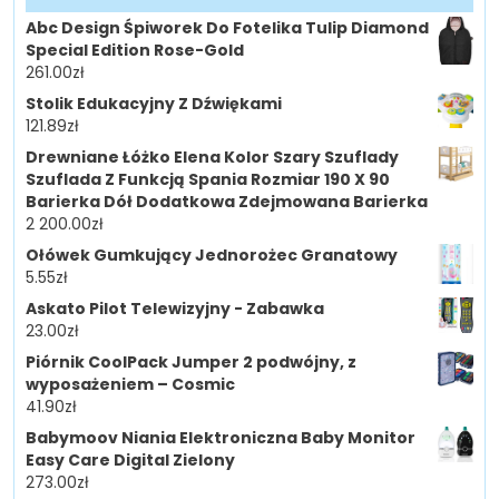
Abc Design Śpiworek Do Fotelika Tulip Diamond
Special Edition Rose-Gold
261.00
zł
Stolik Edukacyjny Z Dźwiękami
121.89
zł
Drewniane Łóżko Elena Kolor Szary Szuflady
Szuflada Z Funkcją Spania Rozmiar 190 X 90
Barierka Dół Dodatkowa Zdejmowana Barierka
2 200.00
zł
Ołówek Gumkujący Jednorożec Granatowy
5.55
zł
Askato Pilot Telewizyjny - Zabawka
23.00
zł
Piórnik CoolPack Jumper 2 podwójny, z
wyposażeniem – Cosmic
41.90
zł
Babymoov Niania Elektroniczna Baby Monitor
Easy Care Digital Zielony
273.00
zł