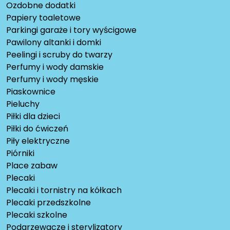
Ozdobne dodatki
Papiery toaletowe
Parkingi garaże i tory wyścigowe
Pawilony altanki i domki
Peelingi i scruby do twarzy
Perfumy i wody damskie
Perfumy i wody męskie
Piaskownice
Pieluchy
Piłki dla dzieci
Piłki do ćwiczeń
Piły elektryczne
Piórniki
Place zabaw
Plecaki
Plecaki i tornistry na kółkach
Plecaki przedszkolne
Plecaki szkolne
Podgrzewacze i sterylizatory