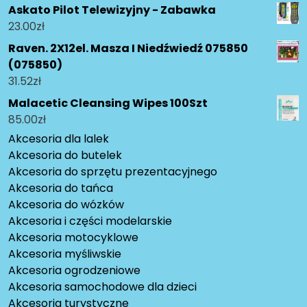
Askato Pilot Telewizyjny - Zabawka
23.00
zł
Raven. 2X12el. Masza I Niedźwiedź 075850
(075850)
31.52
zł
Malacetic Cleansing Wipes 100Szt
85.00
zł
Akcesoria dla lalek
Akcesoria do butelek
Akcesoria do sprzętu prezentacyjnego
Akcesoria do tańca
Akcesoria do wózków
Akcesoria i części modelarskie
Akcesoria motocyklowe
Akcesoria myśliwskie
Akcesoria ogrodzeniowe
Akcesoria samochodowe dla dzieci
Akcesoria turystyczne