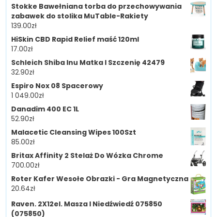
Stokke Bawełniana torba do przechowywania
zabawek do stolika MuTable-Rakiety
139.00
zł
HiSkin CBD Rapid Relief maść 120ml
17.00
zł
Schleich Shiba Inu Matka I Szczenię 42479
32.90
zł
Espiro Nox 08 Spacerowy
1 049.00
zł
Danadim 400 EC 1L
52.90
zł
Malacetic Cleansing Wipes 100Szt
85.00
zł
Britax Affinity 2 Stelaż Do Wózka Chrome
700.00
zł
Roter Kafer Wesołe Obrazki - Gra Magnetyczna
20.64
zł
Raven. 2X12el. Masza I Niedźwiedź 075850
(075850)