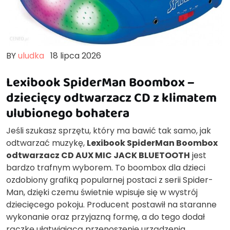
BY
uludka
18 lipca 2026
Lexibook SpiderMan Boombox –
dziecięcy odtwarzacz CD z klimatem
ulubionego bohatera
Jeśli szukasz sprzętu, który ma bawić tak samo, jak
odtwarzać muzykę,
Lexibook SpiderMan Boombox
odtwarzacz CD AUX MIC JACK BLUETOOTH
jest
bardzo trafnym wyborem. To boombox dla dzieci
ozdobiony grafiką popularnej postaci z serii Spider-
Man, dzięki czemu świetnie wpisuje się w wystrój
dziecięcego pokoju. Producent postawił na staranne
wykonanie oraz przyjazną formę, a do tego dodał
rączkę ułatwiającą przenoszenie urządzenia.