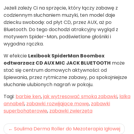
Jeżeli zależy Ci na sprzęcie, który łączy zabawę z
codziennym słuchaniem muzyki, ten model daje
dziecku swobodę: od płyt CD, przez AUX, aż po
Bluetooth. Do tego dochodzi atrakcyjny wygląd z
motywem Spider-Man, podświetlane głośniki i
wygodna rączka.
W efekcie
Lexibook SpiderMan Boombox
odtwarzacz CD AUX MIC JACK BLUETOOTH
może
stać się centrum domowych aktywności: od
śpiewania, przez rytmiczne zabawy, po spokojniejsze
słuchanie ulubionych nagrań w pokoju.
Tagi:
barbie ken
,
jak wytresować smoka zabawki
,
lalka
annabell
,
zabawki rozwijające mowę
,
zabawki
superbohaterowie
,
zabawki zwierzęta
Nawigacja
Soulima Derma Roller do Mezoterapia Igłowej