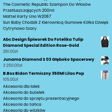
The Cosmetic Republic Szampon Do Włosów
Przetłuszczających 200ml
Mattel Karty Uno W2087
Sun Baby Chodzik Z Kierownicą Gumowe Kółka Dżwięk
Cytrynowo Szary
Abc Design Śpiworek Do Fotelika Tulip
Diamond Special Edition Rose-Gold
261.00
zł
Junama Diamond S 03 Głęboko Spacerowy
3 250.00
zł
B.Box Bidon Termiczny 350Ml Lilac Pop
105.00
zł
Akcesoria dla lalek
Akcesoria do butelek
Akcesoria do sprzętu prezentacyjnego
Akcesoria do tańca
Akcesoria do wózków