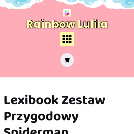
Skip
to
content
Rainbow Lulila
Lexibook Zestaw
Przygodowy
Spiderman