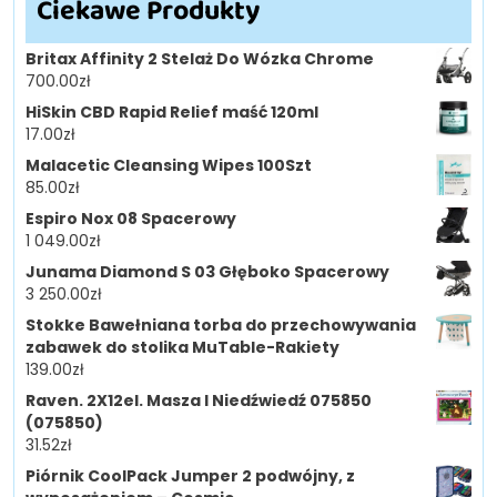
Ciekawe Produkty
Britax Affinity 2 Stelaż Do Wózka Chrome
700.00
zł
HiSkin CBD Rapid Relief maść 120ml
17.00
zł
Malacetic Cleansing Wipes 100Szt
85.00
zł
Espiro Nox 08 Spacerowy
1 049.00
zł
Junama Diamond S 03 Głęboko Spacerowy
3 250.00
zł
Stokke Bawełniana torba do przechowywania
zabawek do stolika MuTable-Rakiety
139.00
zł
Raven. 2X12el. Masza I Niedźwiedź 075850
(075850)
31.52
zł
Piórnik CoolPack Jumper 2 podwójny, z