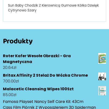
Sun Baby Chodzik Z Kierownicą Gumowe Kółka Dżwięk
Cytrynowo Szary
Produkty
Roter Kafer Wesołe Obrazki - Gra
Magnetyczna
20.64
zł
Britax Affinity 2 Stelaż Do Wózka Chrome
700.00
zł
Malacetic Cleansing Wipes 100Szt
85.00
zł
Famosa Playset Nancy Self Care Kit 43Cm
Cass Film Piórnik Z Wyposażeniem 3D Spiderman