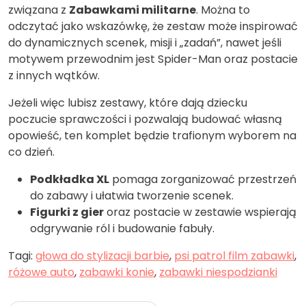
związana z
Zabawkami militarne
. Można to
odczytać jako wskazówkę, że zestaw może inspirować
do dynamicznych scenek, misji i „zadań”, nawet jeśli
motywem przewodnim jest Spider-Man oraz postacie
z innych wątków.
Jeżeli więc lubisz zestawy, które dają dziecku
poczucie sprawczości i pozwalają budować własną
opowieść, ten komplet będzie trafionym wyborem na
co dzień.
Podkładka XL
pomaga zorganizować przestrzeń
do zabawy i ułatwia tworzenie scenek.
Figurki z gier
oraz postacie w zestawie wspierają
odgrywanie ról i budowanie fabuły.
Tagi:
głowa do stylizacji barbie
,
psi patrol film zabawki
,
różowe auto
,
zabawki konie
,
zabawki niespodzianki