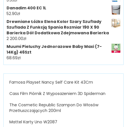
5.55
zł
Danadim 400 EC 1L
52.90
zł
Drewniane Łóżko Elena Kolor Szary Szuflady
Szuflada Z Funkcją Spania Rozmiar 190 X 90
Barierka Dół Dodatkowa Zdejmowana Barierka
2 200.00
zł
Muumi Pieluchy Jednorazowe Baby Maxi (7-
14Kg) 46Szt
68.69
zł
Famosa Playset Nancy Self Care Kit 43Cm
Cass Film Piórnik Z Wyposażeniem 3D Spiderman
The Cosmetic Republic Szampon Do Włosów
Przetłuszczających 200ml
Mattel Karty Uno W2087