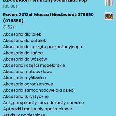
B.Box Bidon Termiczny 350Ml Lilac Pop
105.00
zł
Raven. 2X12el. Masza I Niedźwiedź 075850
(075850)
31.52
zł
Akcesoria dla lalek
Akcesoria do butelek
Akcesoria do sprzętu prezentacyjnego
Akcesoria do tańca
Akcesoria do wózków
Akcesoria i części modelarskie
Akcesoria motocyklowe
Akcesoria myśliwskie
Akcesoria ogrodzeniowe
Akcesoria samochodowe dla dzieci
Akcesoria turystyczne
Antyperspiranty i dezodoranty damskie
Apteczki i materiały opatrunkowe
Artykuły papiernicze