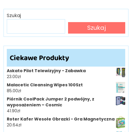
Szukaj
Szukaj
Ciekawe Produkty
Askato Pilot Telewizyjny - Zabawka
23.00
zł
Malacetic Cleansing Wipes 100Szt
85.00
zł
Piórnik CoolPack Jumper 2 podwójny, z
wyposażeniem – Cosmic
41.90
zł
Roter Kafer Wesołe Obrazki - Gra Magnetyczna
20.64
zł