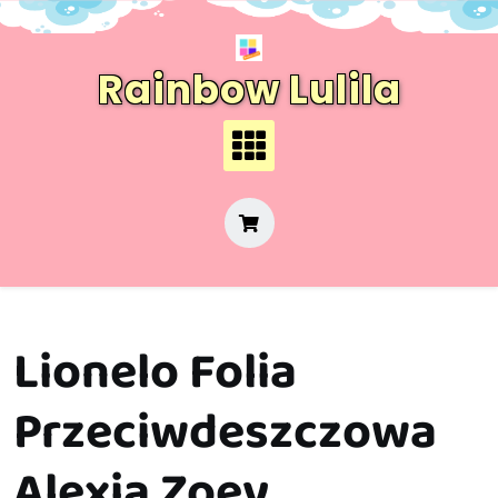
Skip
to
content
Rainbow Lulila
Lionelo Folia
Przeciwdeszczowa
Alexia Zoey