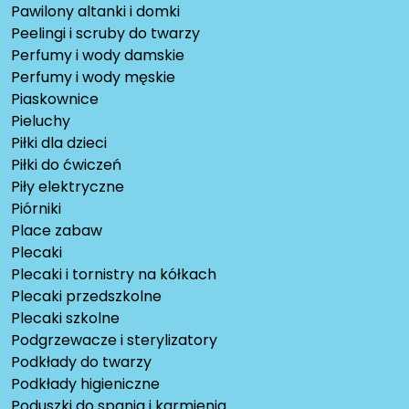
Pawilony altanki i domki
Peelingi i scruby do twarzy
Perfumy i wody damskie
Perfumy i wody męskie
Piaskownice
Pieluchy
Piłki dla dzieci
Piłki do ćwiczeń
Piły elektryczne
Piórniki
Place zabaw
Plecaki
Plecaki i tornistry na kółkach
Plecaki przedszkolne
Plecaki szkolne
Podgrzewacze i sterylizatory
Podkłady do twarzy
Podkłady higieniczne
Poduszki do spania i karmienia