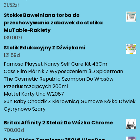
31.52
zł
Stokke Bawełniana torba do
przechowywania zabawek do stolika
MuTable-Rakiety
139.00
zł
Stolik Edukacyjny Z Dźwiękami
121.89
zł
Famosa Playset Nancy Self Care Kit 43Cm
Cass Film Piórnik Z Wyposażeniem 3D Spiderman
The Cosmetic Republic Szampon Do Włosów
Przetłuszczających 200ml
Mattel Karty Uno W2087
Sun Baby Chodzik Z Kierownicą Gumowe Kółka Dżwięk
Cytrynowo Szary
Britax Affinity 2 Stelaż Do Wózka Chrome
700.00
zł