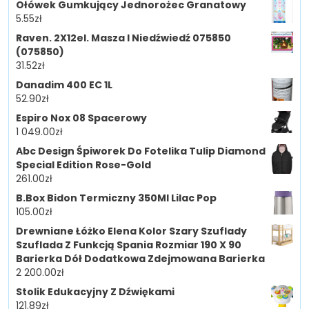
Ołówek Gumkujący Jednorożec Granatowy
5.55
zł
Raven. 2X12el. Masza I Niedźwiedź 075850
(075850)
31.52
zł
Danadim 400 EC 1L
52.90
zł
Espiro Nox 08 Spacerowy
1 049.00
zł
Abc Design Śpiworek Do Fotelika Tulip Diamond
Special Edition Rose-Gold
261.00
zł
B.Box Bidon Termiczny 350Ml Lilac Pop
105.00
zł
Drewniane Łóżko Elena Kolor Szary Szuflady
Szuflada Z Funkcją Spania Rozmiar 190 X 90
Barierka Dół Dodatkowa Zdejmowana Barierka
2 200.00
zł
Stolik Edukacyjny Z Dźwiękami
121.89
zł