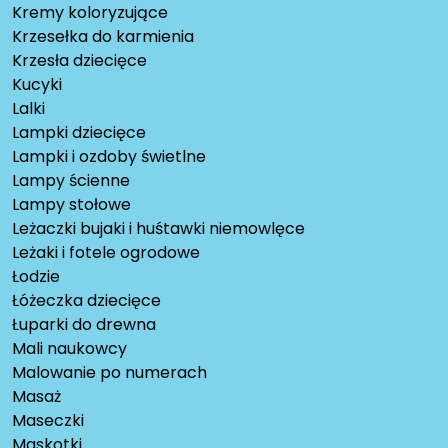
Kremy koloryzujące
Krzesełka do karmienia
Krzesła dziecięce
Kucyki
Lalki
Lampki dziecięce
Lampki i ozdoby świetlne
Lampy ścienne
Lampy stołowe
Leżaczki bujaki i huśtawki niemowlęce
Leżaki i fotele ogrodowe
Łodzie
Łóżeczka dziecięce
Łuparki do drewna
Mali naukowcy
Malowanie po numerach
Masaż
Maseczki
Maskotki