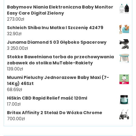
Babymoov Niania Elektroniczna Baby Monitor
Easy Care Digital Zielony
273.00
zł
Schleich Shiba Inu Matka I Szczenię 42479
32.90
zł
Junama Diamond S 03 Głęboko Spacerowy
3 250.00
zł
Stokke Bawełniana torba do przechowywania
zabawek do stolika MuTable-Rakiety
139.00
zł
Muumi Pieluchy Jednorazowe Baby Maxi (7-
14Kg) 46Szt
68.69
zł
HiSkin CBD Rapid Relief maść 120ml
17.00
zł
Britax Affinity 2 Stelaż Do Wózka Chrome
700.00
zł