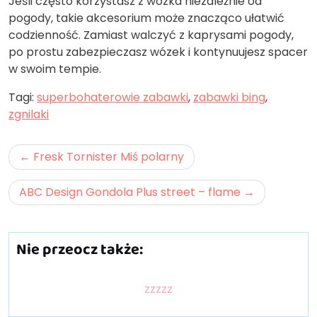
Jeśli często korzystasz z wózka niezależnie od
pogody, takie akcesorium może znacząco ułatwić
codzienność. Zamiast walczyć z kaprysami pogody,
po prostu zabezpieczasz wózek i kontynuujesz spacer
w swoim tempie.
Tagi:
superbohaterowie zabawki
,
zabawki bing
,
zgnilaki
Nawigacja
Fresk Tornister Miś polarny
wpisu
ABC Design Gondola Plus street – flame
Nie przeocz także:
zzzzz