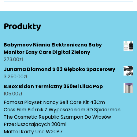
Produkty
Babymoov Niania Elektroniczna Baby
Monitor Easy Care Digital Zielony
273.00
zł
Junama Diamond S 03 Głęboko Spacerowy
3 250.00
zł
B.Box Bidon Termiczny 350Ml Lilac Pop
105.00
zł
Famosa Playset Nancy Self Care Kit 43Cm
Cass Film Piórnik Z Wyposażeniem 3D Spiderman
The Cosmetic Republic Szampon Do Włosów
Przetłuszczających 200ml
Mattel Karty Uno W2087