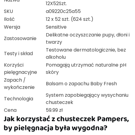
12X52Szt.
SKU
a09220c25a55
Ilość
12 x 52 szt. (624 szt.)
Wersja
Sensitive
Delikatne oczyszczanie pupy, dłoni i
Zastosowanie
twarzy
Testowane dermatologicznie, bez
Testy i skład
alkoholu
Korzyści
Pomagają utrzymać naturalne pH
pielęgnacyjne
skóry
Zapach /
Balsam o zapachu Baby Fresh
wykończenie
System zapobiegający wysychaniu
Technologia
chusteczek
Cena
59.99 zł
Jak korzystać z chusteczek Pampers,
by pielęgnacja była wygodna?