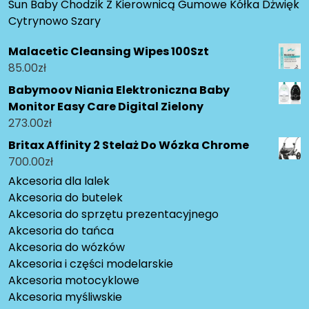
Sun Baby Chodzik Z Kierownicą Gumowe Kółka Dżwięk
Cytrynowo Szary
Malacetic Cleansing Wipes 100Szt
85.00
zł
Babymoov Niania Elektroniczna Baby
Monitor Easy Care Digital Zielony
273.00
zł
Britax Affinity 2 Stelaż Do Wózka Chrome
700.00
zł
Akcesoria dla lalek
Akcesoria do butelek
Akcesoria do sprzętu prezentacyjnego
Akcesoria do tańca
Akcesoria do wózków
Akcesoria i części modelarskie
Akcesoria motocyklowe
Akcesoria myśliwskie