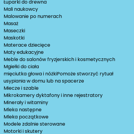
Łuparki do drewna
Mali naukowcy
Malowanie po numerach
Masaż
Maseczki
Maskotki
Materace dziecięce
Maty edukacyjne
Meble do salonów fryzjerskich i kosmetycznych
Mgiełki do ciała
mięciutka głowa i nóżkiPomoże stworzyć rytuał
usypiania w domu lub na spacerze
Miecze i szable
Mikrokamery dyktafony i inne rejestratory
Minerały i witaminy
Mleka następne
Mleka początkowe
Modele zdalnie sterowane
Motorki i skutery