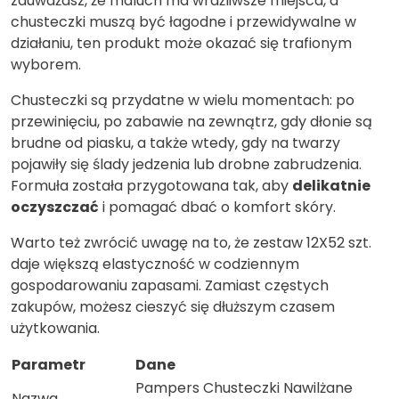
zauważasz, że maluch ma wrażliwsze miejsca, a
chusteczki muszą być łagodne i przewidywalne w
działaniu, ten produkt może okazać się trafionym
wyborem.
Chusteczki są przydatne w wielu momentach: po
przewinięciu, po zabawie na zewnątrz, gdy dłonie są
brudne od piasku, a także wtedy, gdy na twarzy
pojawiły się ślady jedzenia lub drobne zabrudzenia.
Formuła została przygotowana tak, aby
delikatnie
oczyszczać
i pomagać dbać o komfort skóry.
Warto też zwrócić uwagę na to, że zestaw 12X52 szt.
daje większą elastyczność w codziennym
gospodarowaniu zapasami. Zamiast częstych
zakupów, możesz cieszyć się dłuższym czasem
użytkowania.
Parametr
Dane
Pampers Chusteczki Nawilżane
Nazwa