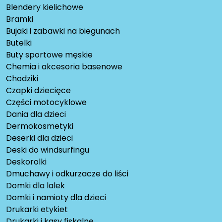
Blendery kielichowe
Bramki
Bujaki i zabawki na biegunach
Butelki
Buty sportowe męskie
Chemia i akcesoria basenowe
Chodziki
Czapki dziecięce
Części motocyklowe
Dania dla dzieci
Dermokosmetyki
Deserki dla dzieci
Deski do windsurfingu
Deskorolki
Dmuchawy i odkurzacze do liści
Domki dla lalek
Domki i namioty dla dzieci
Drukarki etykiet
Drukarki i kasy fiskalne