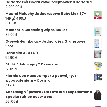
Barierka Dół Dodatkowa Zdejmowana Barierka
2 200.00
zł
Muumi Pieluchy Jednorazowe Baby Maxi (7-
14Kg) 46Szt
68.69
zł
Malacetic Cleansing Wipes 100Szt
85.00
zł
Ołówek Gumkujący Jednorożec Granatowy
5.55
zł
Danadim 400 EC 1L
52.90
zł
Stolik Edukacyjny Z Dźwiękami
121.89
zł
Piórnik CoolPack Jumper 2 podwójny, z
wyposażeniem – Cosmic
41.90
zł
Abc Design Śpiworek Do Fotelika Tulip Diamond
Special Edition Rose-Gold
261.00
zł