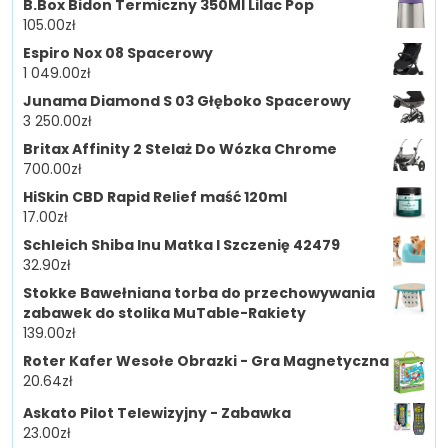
B.Box Bidon Termiczny 350Ml Lilac Pop
105.00
zł
Espiro Nox 08 Spacerowy
1 049.00
zł
Junama Diamond S 03 Głęboko Spacerowy
3 250.00
zł
Britax Affinity 2 Stelaż Do Wózka Chrome
700.00
zł
HiSkin CBD Rapid Relief maść 120ml
17.00
zł
Schleich Shiba Inu Matka I Szczenię 42479
32.90
zł
Stokke Bawełniana torba do przechowywania
zabawek do stolika MuTable-Rakiety
139.00
zł
Roter Kafer Wesołe Obrazki - Gra Magnetyczna
20.64
zł
Askato Pilot Telewizyjny - Zabawka
23.00
zł