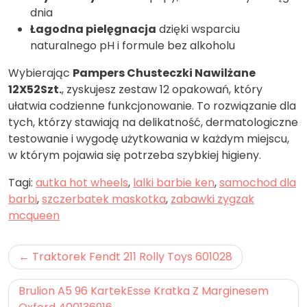
dnia
Łagodna pielęgnacja
dzięki wsparciu
naturalnego pH i formule bez alkoholu
Wybierając
Pampers Chusteczki Nawilżane
12X52Szt.
, zyskujesz zestaw 12 opakowań, który
ułatwia codzienne funkcjonowanie. To rozwiązanie dla
tych, którzy stawiają na delikatność, dermatologiczne
testowanie i wygodę użytkowania w każdym miejscu,
w którym pojawia się potrzeba szybkiej higieny.
Tagi:
autka hot wheels
,
lalki barbie ken
,
samochod dla
barbi
,
szczerbatek maskotka
,
zabawki zygzak
mcqueen
Nawigacja
Traktorek Fendt 211 Rolly Toys 601028
wpisu
Brulion A5 96 KartekEsse Kratka Z Marginesem