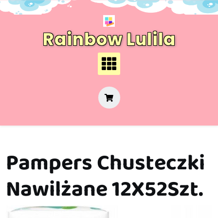
Skip
to
content
Rainbow Lulila
Pampers Chusteczki
Nawilżane 12X52Szt.