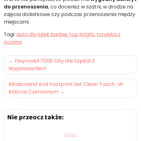
do przenoszenia
, co docenisz w szatni, w drodze na
zajęcia dodatkowe czy podczas przenoszenia między
miejscami.
Tagi:
auta dla lalek barbie
,
top bright
,
torebka z
oczami
Nawigacja
Playmobil 70191 City Life Szpital Z
wpisu
Wyposażeniem
Kiinda Hand And Footprint Set Clean Touch , W
Kolorze Czerwonym
Nie przeocz także:
zzzzz