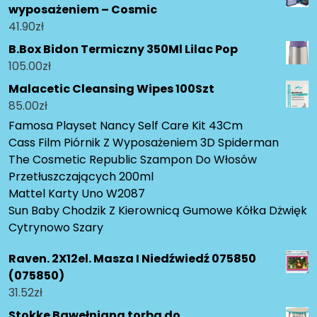
wyposażeniem – Cosmic
41.90
zł
B.Box Bidon Termiczny 350Ml Lilac Pop
105.00
zł
Malacetic Cleansing Wipes 100Szt
85.00
zł
Famosa Playset Nancy Self Care Kit 43Cm
Cass Film Piórnik Z Wyposażeniem 3D Spiderman
The Cosmetic Republic Szampon Do Włosów
Przetłuszczających 200ml
Mattel Karty Uno W2087
Sun Baby Chodzik Z Kierownicą Gumowe Kółka Dżwięk
Cytrynowo Szary
Raven. 2X12el. Masza I Niedźwiedź 075850
(075850)
31.52
zł
Stokke Bawełniana torba do