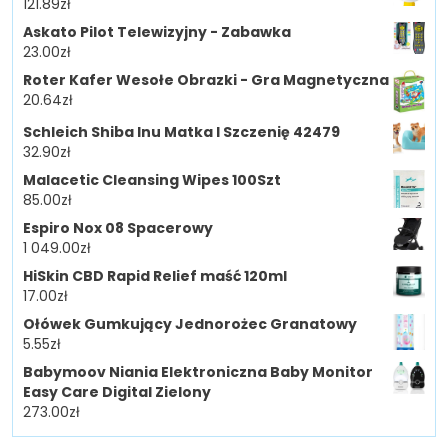
121.89
zł
Askato Pilot Telewizyjny - Zabawka
23.00
zł
Roter Kafer Wesołe Obrazki - Gra Magnetyczna
20.64
zł
Schleich Shiba Inu Matka I Szczenię 42479
32.90
zł
Malacetic Cleansing Wipes 100Szt
85.00
zł
Espiro Nox 08 Spacerowy
1 049.00
zł
HiSkin CBD Rapid Relief maść 120ml
17.00
zł
Ołówek Gumkujący Jednorożec Granatowy
5.55
zł
Babymoov Niania Elektroniczna Baby Monitor
Easy Care Digital Zielony
273.00
zł