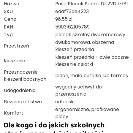
Nazwa
Paso Plecak Bambi Db22Dd-181
SKU
edaf73ae4223
Cena
96,55 zł
EAN
5903162105789
Typ
plecak szkolny dwukomorowy
dwukomorowa, obszerna
Przestrzeń
kieszeń przednia
kieszeń przednia + dwie boczne
Kieszenie
kieszenie z siatki
Przeznaczenie
bidon, mała butelka lub termos
kieszeni bocznych
wygodny uchwyt do
Udogodnienia
przenoszenia
Bezpieczeństwo
odblaski
ergonomiczne, profilowane
Komfort
plecy
Dla kogo i do jakich szkolnych