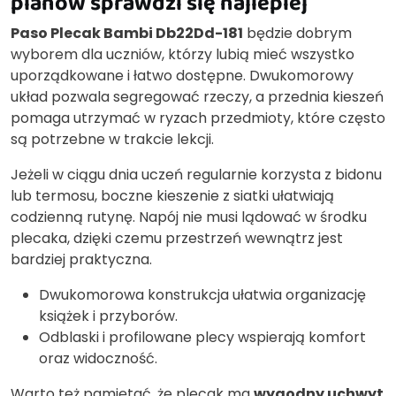
planów sprawdzi się najlepiej
Paso Plecak Bambi Db22Dd-181
będzie dobrym
wyborem dla uczniów, którzy lubią mieć wszystko
uporządkowane i łatwo dostępne. Dwukomorowy
układ pozwala segregować rzeczy, a przednia kieszeń
pomaga utrzymać w ryzach przedmioty, które często
są potrzebne w trakcie lekcji.
Jeżeli w ciągu dnia uczeń regularnie korzysta z bidonu
lub termosu, boczne kieszenie z siatki ułatwiają
codzienną rutynę. Napój nie musi lądować w środku
plecaka, dzięki czemu przestrzeń wewnątrz jest
bardziej praktyczna.
Dwukomorowa konstrukcja ułatwia organizację
książek i przyborów.
Odblaski i profilowane plecy wspierają komfort
oraz widoczność.
Warto też pamiętać, że plecak ma
wygodny uchwyt