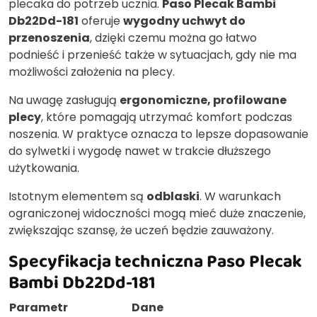
plecaka do potrzeb ucznia.
Paso Plecak Bambi
Db22Dd-181
oferuje
wygodny uchwyt do
przenoszenia
, dzięki czemu można go łatwo
podnieść i przenieść także w sytuacjach, gdy nie ma
możliwości założenia na plecy.
Na uwagę zasługują
ergonomiczne, profilowane
plecy
, które pomagają utrzymać komfort podczas
noszenia. W praktyce oznacza to lepsze dopasowanie
do sylwetki i wygodę nawet w trakcie dłuższego
użytkowania.
Istotnym elementem są
odblaski
. W warunkach
ograniczonej widoczności mogą mieć duże znaczenie,
zwiększając szansę, że uczeń będzie zauważony.
Specyfikacja techniczna Paso Plecak
Bambi Db22Dd-181
Parametr
Dane