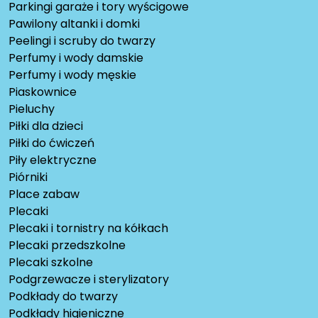
Parkingi garaże i tory wyścigowe
Pawilony altanki i domki
Peelingi i scruby do twarzy
Perfumy i wody damskie
Perfumy i wody męskie
Piaskownice
Pieluchy
Piłki dla dzieci
Piłki do ćwiczeń
Piły elektryczne
Piórniki
Place zabaw
Plecaki
Plecaki i tornistry na kółkach
Plecaki przedszkolne
Plecaki szkolne
Podgrzewacze i sterylizatory
Podkłady do twarzy
Podkłady higieniczne