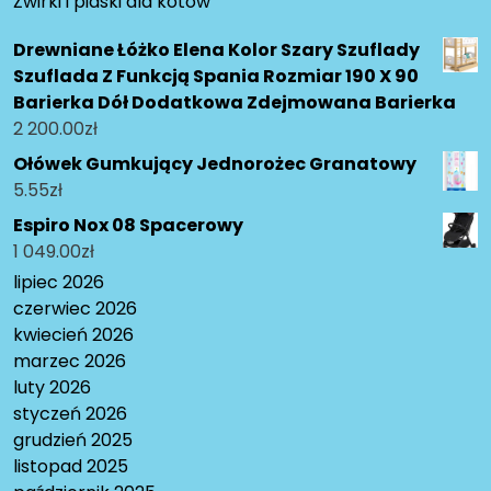
Żwirki i piaski dla kotów
Drewniane Łóżko Elena Kolor Szary Szuflady
Szuflada Z Funkcją Spania Rozmiar 190 X 90
Barierka Dół Dodatkowa Zdejmowana Barierka
2 200.00
zł
Ołówek Gumkujący Jednorożec Granatowy
5.55
zł
Espiro Nox 08 Spacerowy
1 049.00
zł
lipiec 2026
czerwiec 2026
kwiecień 2026
marzec 2026
luty 2026
styczeń 2026
grudzień 2025
listopad 2025