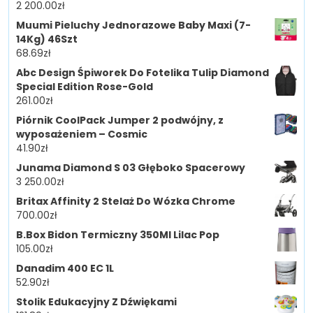
2 200.00
zł
Muumi Pieluchy Jednorazowe Baby Maxi (7-
14Kg) 46Szt
68.69
zł
Abc Design Śpiworek Do Fotelika Tulip Diamond
Special Edition Rose-Gold
261.00
zł
Piórnik CoolPack Jumper 2 podwójny, z
wyposażeniem – Cosmic
41.90
zł
Junama Diamond S 03 Głęboko Spacerowy
3 250.00
zł
Britax Affinity 2 Stelaż Do Wózka Chrome
700.00
zł
B.Box Bidon Termiczny 350Ml Lilac Pop
105.00
zł
Danadim 400 EC 1L
52.90
zł
Stolik Edukacyjny Z Dźwiękami