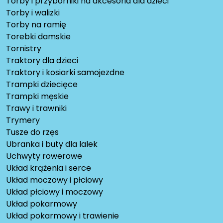
Torby i przyborniki na akcesoria dla dzieci
Torby i walizki
Torby na ramię
Torebki damskie
Tornistry
Traktory dla dzieci
Traktory i kosiarki samojezdne
Trampki dziecięce
Trampki męskie
Trawy i trawniki
Trymery
Tusze do rzęs
Ubranka i buty dla lalek
Uchwyty rowerowe
Układ krążenia i serce
Układ moczowy i płciowy
Układ płciowy i moczowy
Układ pokarmowy
Układ pokarmowy i trawienie