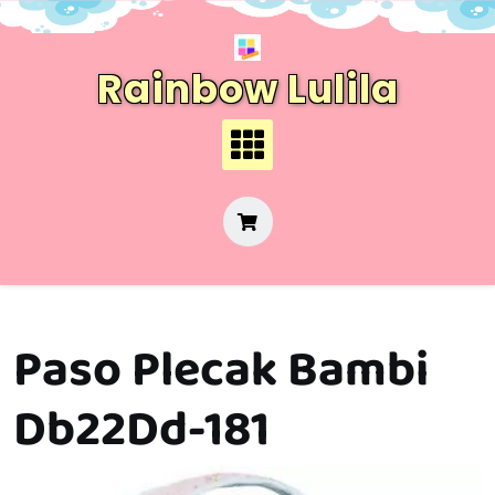
Skip
to
content
Rainbow Lulila
Paso Plecak Bambi
Db22Dd-181