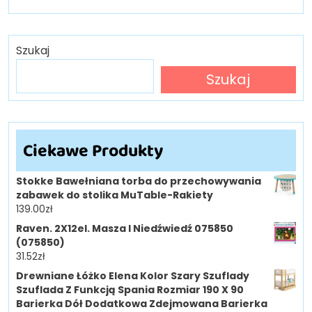
Szukaj
Szukaj
Ciekawe Produkty
Stokke Bawełniana torba do przechowywania
zabawek do stolika MuTable-Rakiety
139.00
zł
Raven. 2X12el. Masza I Niedźwiedź 075850
(075850)
31.52
zł
Drewniane Łóżko Elena Kolor Szary Szuflady
Szuflada Z Funkcją Spania Rozmiar 190 X 90
Barierka Dół Dodatkowa Zdejmowana Barierka