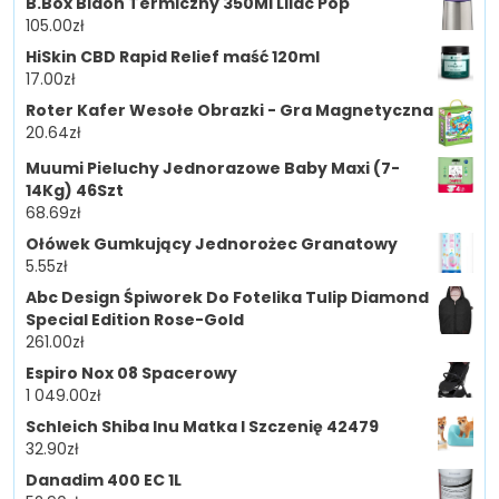
B.Box Bidon Termiczny 350Ml Lilac Pop
105.00
zł
HiSkin CBD Rapid Relief maść 120ml
17.00
zł
Roter Kafer Wesołe Obrazki - Gra Magnetyczna
20.64
zł
Muumi Pieluchy Jednorazowe Baby Maxi (7-
14Kg) 46Szt
68.69
zł
Ołówek Gumkujący Jednorożec Granatowy
5.55
zł
Abc Design Śpiworek Do Fotelika Tulip Diamond
Special Edition Rose-Gold
261.00
zł
Espiro Nox 08 Spacerowy
1 049.00
zł
Schleich Shiba Inu Matka I Szczenię 42479
32.90
zł
Danadim 400 EC 1L