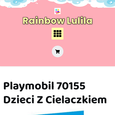
Skip
to
content
Rainbow Lulila
Playmobil 70155
Dzieci Z Cielaczkiem