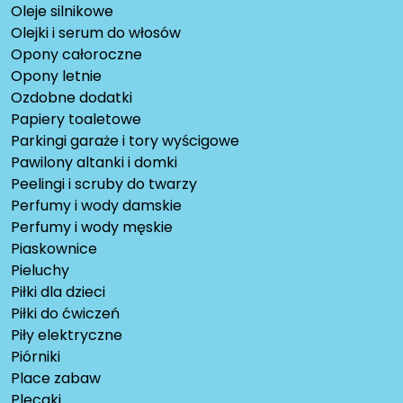
Oleje silnikowe
Olejki i serum do włosów
Opony całoroczne
Opony letnie
Ozdobne dodatki
Papiery toaletowe
Parkingi garaże i tory wyścigowe
Pawilony altanki i domki
Peelingi i scruby do twarzy
Perfumy i wody damskie
Perfumy i wody męskie
Piaskownice
Pieluchy
Piłki dla dzieci
Piłki do ćwiczeń
Piły elektryczne
Piórniki
Place zabaw
Plecaki