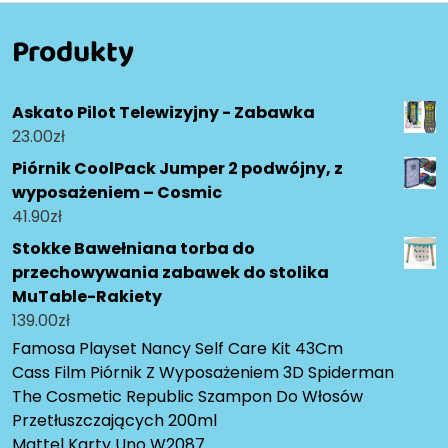
Produkty
Askato Pilot Telewizyjny - Zabawka
23.00
zł
Piórnik CoolPack Jumper 2 podwójny, z
wyposażeniem – Cosmic
41.90
zł
Stokke Bawełniana torba do
przechowywania zabawek do stolika
MuTable-Rakiety
139.00
zł
Famosa Playset Nancy Self Care Kit 43Cm
Cass Film Piórnik Z Wyposażeniem 3D Spiderman
The Cosmetic Republic Szampon Do Włosów
Przetłuszczających 200ml
Mattel Karty Uno W2087