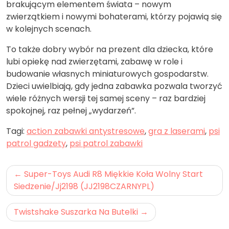
brakującym elementem świata – nowym
zwierzątkiem i nowymi bohaterami, którzy pojawią się
w kolejnych scenach.
To także dobry wybór na prezent dla dziecka, które
lubi opiekę nad zwierzętami, zabawę w role i
budowanie własnych miniaturowych gospodarstw.
Dzieci uwielbiają, gdy jedna zabawka pozwala tworzyć
wiele różnych wersji tej samej sceny – raz bardziej
spokojnej, raz pełnej „wydarzeń”.
Tagi:
action zabawki antystresowe
,
gra z laserami
,
psi
patrol gadzety
,
psi patrol zabawki
Nawigacja
Super-Toys Audi R8 Miękkie Koła Wolny Start
wpisu
Siedzenie/Jj2198 (JJ2198CZARNYPL)
Twistshake Suszarka Na Butelki