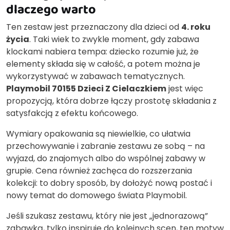
dlaczego warto
Ten zestaw jest przeznaczony dla dzieci od
4. roku
życia
. Taki wiek to zwykle moment, gdy zabawa
klockami nabiera tempa: dziecko rozumie już, że
elementy składa się w całość, a potem można je
wykorzystywać w zabawach tematycznych.
Playmobil 70155 Dzieci Z Cielaczkiem
jest więc
propozycją, która dobrze łączy prostotę składania z
satysfakcją z efektu końcowego.
Wymiary opakowania są niewielkie, co ułatwia
przechowywanie i zabranie zestawu ze sobą – na
wyjazd, do znajomych albo do wspólnej zabawy w
grupie. Cena również zachęca do rozszerzania
kolekcji: to dobry sposób, by dołożyć nową postać i
nowy temat do domowego świata Playmobil.
Jeśli szukasz zestawu, który nie jest „jednorazową”
zabawką, tylko inspiruje do kolejnych scen, ten motyw