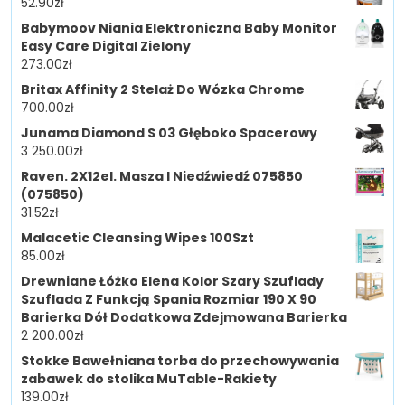
52.90
zł
Babymoov Niania Elektroniczna Baby Monitor
Easy Care Digital Zielony
273.00
zł
Britax Affinity 2 Stelaż Do Wózka Chrome
700.00
zł
Junama Diamond S 03 Głęboko Spacerowy
3 250.00
zł
Raven. 2X12el. Masza I Niedźwiedź 075850
(075850)
31.52
zł
Malacetic Cleansing Wipes 100Szt
85.00
zł
Drewniane Łóżko Elena Kolor Szary Szuflady
Szuflada Z Funkcją Spania Rozmiar 190 X 90
Barierka Dół Dodatkowa Zdejmowana Barierka
2 200.00
zł
Stokke Bawełniana torba do przechowywania
zabawek do stolika MuTable-Rakiety
139.00
zł