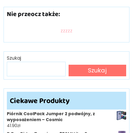
Nie przeocz także:
zzzzz
Szukaj
Szukaj
Ciekawe Produkty
Piórnik CoolPack Jumper 2 podwójny, z
wyposażeniem – Cosmic
41.90
zł