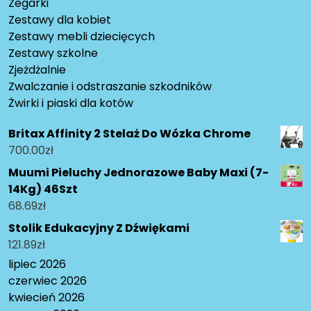
Zegarki
Zestawy dla kobiet
Zestawy mebli dziecięcych
Zestawy szkolne
Zjeżdżalnie
Zwalczanie i odstraszanie szkodników
Żwirki i piaski dla kotów
Britax Affinity 2 Stelaż Do Wózka Chrome
700.00
zł
Muumi Pieluchy Jednorazowe Baby Maxi (7-
14Kg) 46Szt
68.69
zł
Stolik Edukacyjny Z Dźwiękami
121.89
zł
lipiec 2026
czerwiec 2026
kwiecień 2026