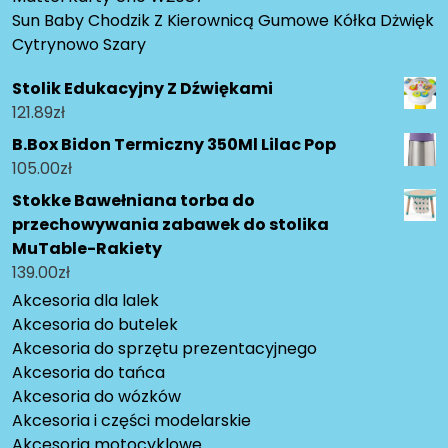
Sun Baby Chodzik Z Kierownicą Gumowe Kółka Dżwięk
Cytrynowo Szary
Stolik Edukacyjny Z Dźwiękami
121.89
zł
B.Box Bidon Termiczny 350Ml Lilac Pop
105.00
zł
Stokke Bawełniana torba do
przechowywania zabawek do stolika
MuTable-Rakiety
139.00
zł
Akcesoria dla lalek
Akcesoria do butelek
Akcesoria do sprzętu prezentacyjnego
Akcesoria do tańca
Akcesoria do wózków
Akcesoria i części modelarskie
Akcesoria motocyklowe