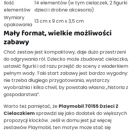
Ilość
14 elementów (w tym cielaczek, 2 figurki
elementów
dzieci i drobne akcesoria)
Wymiary
13 cm x 9 cm x 3,5 cm
opakowania
Mały format, wielkie możliwości
zabawy
Choć zestaw jest kompaktowy, daje dużo przestrzeni
do odgrywania ról. Dziecko może zbudować cielaczka,
ustawić figurki i od razu przejść do sceny z wiaderkiem
pełnym wody. Taki start zabawy jest bardzo wygodny:
nie trzeba długiego przygotowania, wystarczy
wyobraźnia i kilka chwil, by powstała własna „historia z
gospodarstwa”.
Warto też pamiętać, że
Playmobil 70155 Dzieci Z
Cielaczkiem
sprawdzi się jako dodatek do większych
propozycji klocków. Jeśli w domu jest już więcej
zestawów Playmobil, ten motyw może stać się