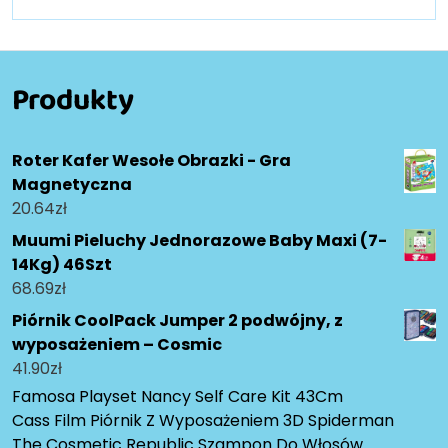
Produkty
Roter Kafer Wesołe Obrazki - Gra
Magnetyczna
20.64
zł
Muumi Pieluchy Jednorazowe Baby Maxi (7-
14Kg) 46Szt
68.69
zł
Piórnik CoolPack Jumper 2 podwójny, z
wyposażeniem – Cosmic
41.90
zł
Famosa Playset Nancy Self Care Kit 43Cm
Cass Film Piórnik Z Wyposażeniem 3D Spiderman
The Cosmetic Republic Szampon Do Włosów