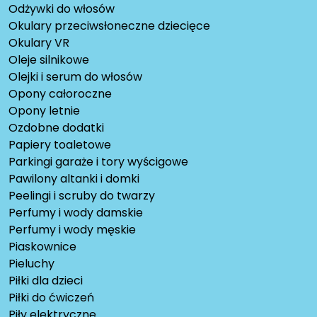
Odżywki do włosów
Okulary przeciwsłoneczne dziecięce
Okulary VR
Oleje silnikowe
Olejki i serum do włosów
Opony całoroczne
Opony letnie
Ozdobne dodatki
Papiery toaletowe
Parkingi garaże i tory wyścigowe
Pawilony altanki i domki
Peelingi i scruby do twarzy
Perfumy i wody damskie
Perfumy i wody męskie
Piaskownice
Pieluchy
Piłki dla dzieci
Piłki do ćwiczeń
Piły elektryczne