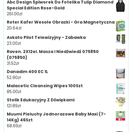
Abc Design Śpiworek Do Fotelika Tulip Diamond
Special Edition Rose-Gold
261.00
zł
Roter Kafer Wesołe Obrazki - Gra Magnetyczna
20.64
zł
Askato Pilot Telewizyjny - Zabawka
23.00
zł
Raven. 2X12el. Masza I Niedźwiedź 075850
(075850)
31.52
zł
Danadim 400 EC 1L
52.90
zł
Malacetic Cleansing Wipes 100Szt
85.00
zł
Stolik Edukacyjny Z Dźwiękami
121.89
zł
Muumi Pieluchy Jednorazowe Baby Maxi (7-
14Kg) 46Szt
68.69
zł