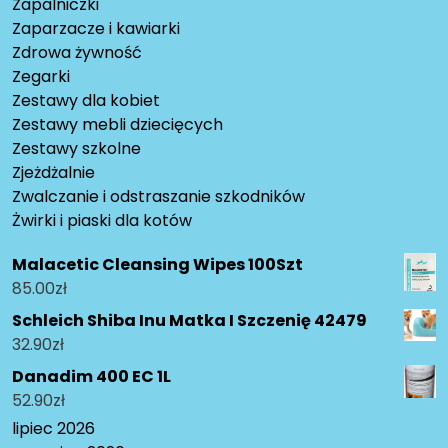
Zapalniczki
Zaparzacze i kawiarki
Zdrowa żywność
Zegarki
Zestawy dla kobiet
Zestawy mebli dziecięcych
Zestawy szkolne
Zjeżdżalnie
Zwalczanie i odstraszanie szkodników
Żwirki i piaski dla kotów
Malacetic Cleansing Wipes 100Szt
85.00
zł
Schleich Shiba Inu Matka I Szczenię 42479
32.90
zł
Danadim 400 EC 1L
52.90
zł
lipiec 2026