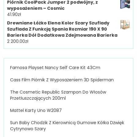
Piórnik CoolPack Jumper 2 podwójny, z
wyposażeniem – Cosmic
41.90
zł
Drewniane Łóżko Elena Kolor Szary Szuflady
Szuflada Z Funkcją Spania Rozmiar 190 X 90
Barierka Dół Dodatkowa Zdejmowana Barierka
2 200.00
zł
Famosa Playset Nancy Self Care Kit 43Cm
Cass Film Piórnik Z Wyposażeniem 3D Spiderman
The Cosmetic Republic Szampon Do Włosów
Przetłuszczających 200ml
Mattel Karty Uno W2087
Sun Baby Chodzik Z Kierownicą Gumowe Kółka Dżwięk
Cytrynowo Szary