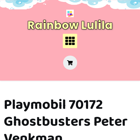
Skip
to
content
Rainbow Lulila
Playmobil 70172
Ghostbusters Peter
Venkman