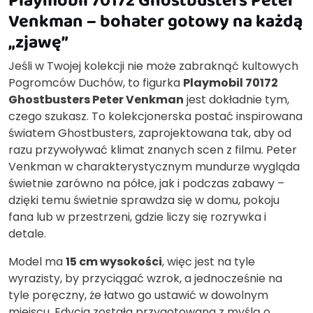
Venkman – bohater gotowy na każdą
„zjawę”
Jeśli w Twojej kolekcji nie może zabraknąć kultowych
Pogromców Duchów, to figurka
Playmobil 70172
Ghostbusters Peter Venkman
jest dokładnie tym,
czego szukasz. To kolekcjonerska postać inspirowana
światem Ghostbusters, zaprojektowana tak, aby od
razu przywoływać klimat znanych scen z filmu. Peter
Venkman w charakterystycznym mundurze wygląda
świetnie zarówno na półce, jak i podczas zabawy –
dzięki temu świetnie sprawdza się w domu, pokoju
fana lub w przestrzeni, gdzie liczy się rozrywka i
detale.
Model ma
15 cm wysokości
, więc jest na tyle
wyrazisty, by przyciągać wzrok, a jednocześnie na
tyle poręczny, że łatwo go ustawić w dowolnym
miejscu. Edycja została przygotowana z myślą o