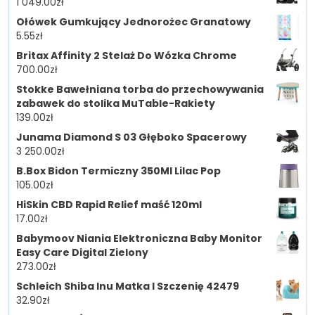
1 049.00
zł
Ołówek Gumkujący Jednorożec Granatowy
5.55
zł
Britax Affinity 2 Stelaż Do Wózka Chrome
700.00
zł
Stokke Bawełniana torba do przechowywania
zabawek do stolika MuTable-Rakiety
139.00
zł
Junama Diamond S 03 Głęboko Spacerowy
3 250.00
zł
B.Box Bidon Termiczny 350Ml Lilac Pop
105.00
zł
HiSkin CBD Rapid Relief maść 120ml
17.00
zł
Babymoov Niania Elektroniczna Baby Monitor
Easy Care Digital Zielony
273.00
zł
Schleich Shiba Inu Matka I Szczenię 42479
32.90
zł