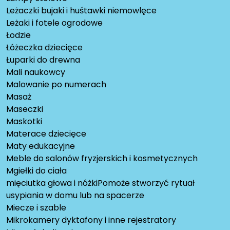
Leżaczki bujaki i huśtawki niemowlęce
Leżaki i fotele ogrodowe
Łodzie
Łóżeczka dziecięce
Łuparki do drewna
Mali naukowcy
Malowanie po numerach
Masaż
Maseczki
Maskotki
Materace dziecięce
Maty edukacyjne
Meble do salonów fryzjerskich i kosmetycznych
Mgiełki do ciała
mięciutka głowa i nóżkiPomoże stworzyć rytuał
usypiania w domu lub na spacerze
Miecze i szable
Mikrokamery dyktafony i inne rejestratory