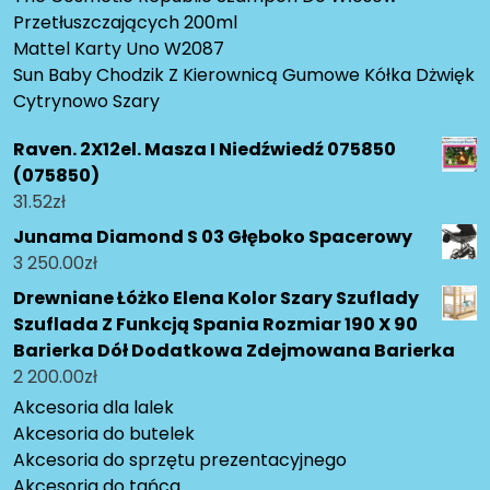
Przetłuszczających 200ml
Mattel Karty Uno W2087
Sun Baby Chodzik Z Kierownicą Gumowe Kółka Dżwięk
Cytrynowo Szary
Raven. 2X12el. Masza I Niedźwiedź 075850
(075850)
31.52
zł
Junama Diamond S 03 Głęboko Spacerowy
3 250.00
zł
Drewniane Łóżko Elena Kolor Szary Szuflady
Szuflada Z Funkcją Spania Rozmiar 190 X 90
Barierka Dół Dodatkowa Zdejmowana Barierka
2 200.00
zł
Akcesoria dla lalek
Akcesoria do butelek
Akcesoria do sprzętu prezentacyjnego
Akcesoria do tańca