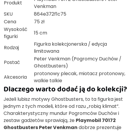
Produkt
Venkman
SKU
864e372f1c75
Cena
75 zł
Wysokość
15 cm
figurki
Figurka kolekcjonerska / edycja
Rodzaj
limitowana
Peter Venkman (Pogromcy Duchów /
Postać
Ghostbusters)
protonowy plecak, miotacz protonowy,
Akcesoria
walkie talkie
Dlaczego warto dodać ją do kolekcji?
Jeżeli lubisz motywy Ghostbusters, to ta figurka jest
jednym z tych modeli, które od razu „robią klimat”.
Charakterystyczny mundur Pogromców Duchów i
zestaw gadżetów sprawiają, że
Playmobil 70172
Ghostbusters Peter Venkman
dobrze prezentuje