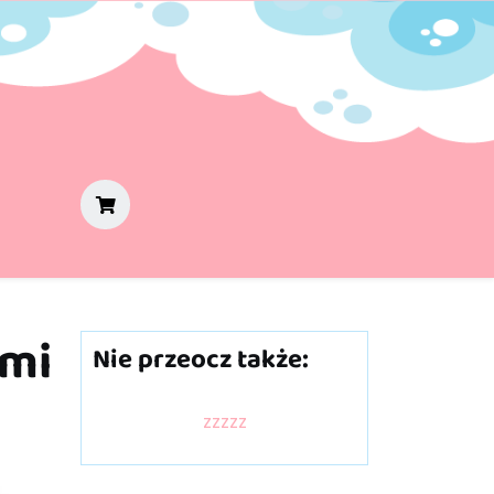
ymi
Nie przeocz także:
zzzzz