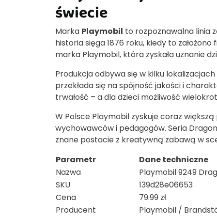
świecie
Marka
Playmobil
to rozpoznawalna linia 
historia sięga 1876 roku, kiedy to założono
marka Playmobil, która zyskała uznanie d
Produkcja odbywa się w kilku lokalizacjach
przekłada się na spójność jakości i charak
trwałość – a dla dzieci możliwość wielokro
W Polsce Playmobil zyskuje coraz większą p
wychowawców i pedagogów. Seria Dragons 
znane postacie z kreatywną zabawą w sce
Parametr
Dane techniczne
Nazwa
Playmobil 9249 Drag
SKU
139d28e06653
Cena
79.99 zł
Producent
Playmobil / Brandst