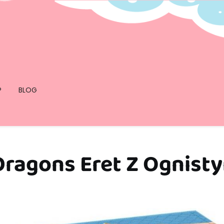
P
BLOG
Dragons Eret Z Ognist