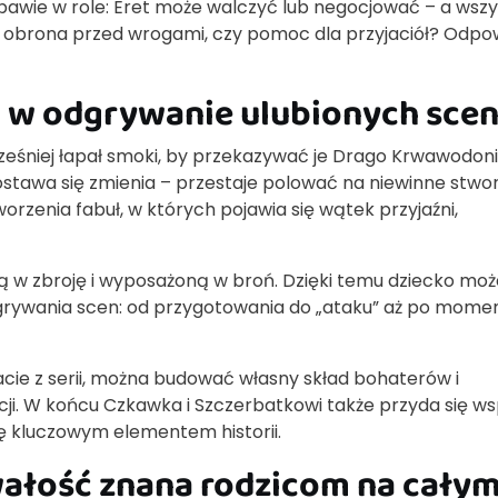
abawie w role: Eret może walczyć lub negocjować – a wsz
to obrona przed wrogami, czy pomoc dla przyjaciół? Odpo
a w odgrywanie ulubionych sce
Wcześniej łapał smoki, by przekazywać je Drago Krwawodon
stawa się zmienia – przestaje polować na niewinne stwor
worzenia fabuł, w których pojawia się wątek przyjaźni,
ną w zbroję i wyposażoną w broń. Dzięki temu dziecko moż
dgrywania scen: od przygotowania do „ataku” aż po mome
tacie z serii, można budować własny skład bohaterów i
i. W końcu Czkawka i Szczerbatkowi także przyda się ws
ię kluczowym elementem historii.
rwałość znana rodzicom na cały