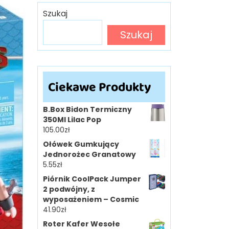
Szukaj
Szukaj
Ciekawe Produkty
B.Box Bidon Termiczny
350Ml Lilac Pop
105.00
zł
Ołówek Gumkujący
Jednorożec Granatowy
5.55
zł
Piórnik CoolPack Jumper
2 podwójny, z
wyposażeniem – Cosmic
41.90
zł
Roter Kafer Wesołe