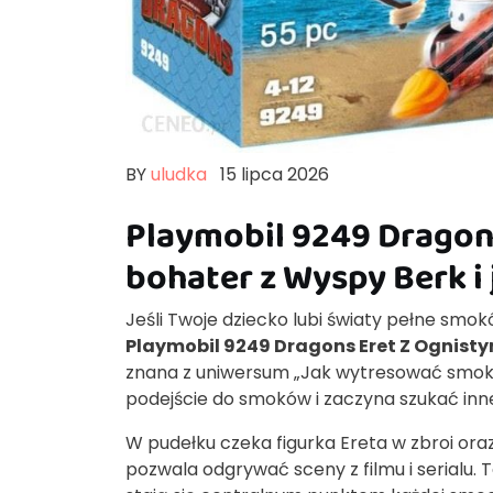
BY
uludka
15 lipca 2026
Playmobil 9249 Dragons
bohater z Wyspy Berk i
Jeśli Twoje dziecko lubi światy pełne smok
Playmobil 9249 Dragons Eret Z Ognisty
znana z uniwersum „Jak wytresować smoka
podejście do smoków i zaczyna szukać inn
W pudełku czeka figurka Ereta w zbroi or
pozwala odgrywać sceny z filmu i serialu. 