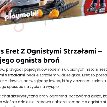
 Eret Z Ognistymi Strzałami –
 jego ognista broń
ów, przygód i pojedynków rodem z ulubionych historii, ze
mi Strzałami
będzie strzałem w dziesiątkę. Eret to post
” – dawniej bezwzględny łowca, który z czasem zmienia
ego sposobu na życie na wyspie.
az charakterystyczna broń: ogromna, poczwórna kusza, k
To właśnie dzięki niej zabawa nabiera tempa – a ogniste st