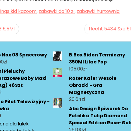
zings kid kazoom
,
zabawki do 10 zł
,
zabawki hurtownia
3 5,5Ml
Hecht 5484 Sxe 5I
o Nox 08 Spacerowy
B.Box Bidon Termiczny
00
zł
350Ml Lilac Pop
105.00
zł
 Pieluchy
orazowe Baby Maxi
Roter Kafer Wesołe
Kg) 46Szt
Obrazki - Gra
ł
Magnetyczna
20.64
zł
o Pilot Telewizyjny -
wka
Abc Design Śpiworek Do
ł
Fotelika Tulip Diamond
Special Edition Rose-Go
ria dla lalek
261.00
zł
oria do butelek