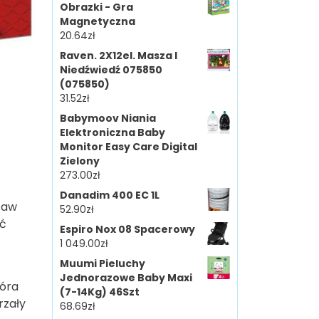
Obrazki - Gra
Magnetyczna
20.64
zł
Raven. 2X12el. Masza I
Niedźwiedź 075850
(075850)
31.52
zł
Babymoov Niania
Elektroniczna Baby
Monitor Easy Care Digital
Zielony
273.00
zł
Danadim 400 EC 1L
staw
52.90
zł
ać
Espiro Nox 08 Spacerowy
1 049.00
zł
Muumi Pieluchy
Jednorazowe Baby Maxi
tóra
(7-14Kg) 46Szt
rzały
68.69
zł