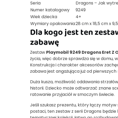
Seria
Dragons – Jak wyt
Numer katalogowy
9249
Wiek dziecka
4+
Wymiary opakowania
28 cm x 18,5 cm x 9,
Dla kogo jest ten zesta
zabawę
Zestaw
Playmobil 9249 Dragons Eret Z 
życia, więc dobrze sprawdza się w domu, 
Konstrukcja i charakter akcesoriów zachęc
zabawa jest angażująca już od pierwszych 
Duża kusza, możliwość oddawania strzałów
historii. Dziecko może odtwarzać znane s
ratowanie przyjaciół w smoczym świecie.
Jeśli szukasz prezentu, który łączy moty
postaci, ten zestaw z serii Dragons będzie
tematycznej kolekcji, łatwo go rozbudować 