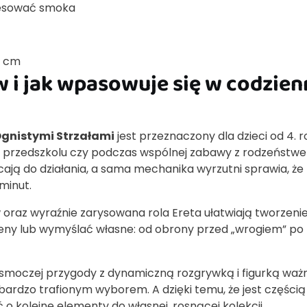
resować smoka
5 cm
w i jak wpasowuje się w codzie
Ognistymi Strzałami
jest przeznaczony dla dzieci od 4. r
w przedszkolu czy podczas wspólnej zabawy z rodzeństw
ają do działania, a sama mechanika wyrzutni sprawia, że
minut.
 oraz wyraźnie zarysowana rola Ereta ułatwiają tworzeni
ceny lub wymyślać własne: od obrony przed „wrogiem” po
w smoczej przygody z dynamiczną rozgrywką i figurką waż
 bardzo trafionym wyborem. A dzięki temu, że jest częścią
o kolejne elementy do własnej, rosnącej kolekcji.