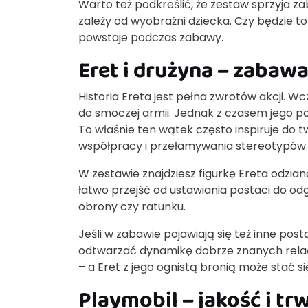
Warto też podkreślić, że zestaw sprzyja z
zależy od wyobraźni dziecka. Czy będzie 
powstaje podczas zabawy.
Eret i drużyna – zabaw
Historia Ereta jest pełna zwrotów akcji. 
do smoczej armii. Jednak z czasem jego po
To właśnie ten wątek często inspiruje do t
współpracy i przełamywania stereotypów.
W zestawie znajdziesz figurkę Ereta odzia
łatwo przejść od ustawiania postaci do o
obrony czy ratunku.
Jeśli w zabawie pojawiają się też inne pos
odtwarzać dynamikę dobrze znanych relacj
– a Eret z jego ognistą bronią może stać s
Playmobil – jakość i t