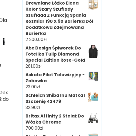
Drewniane Łóżko Elena
Kolor Szary Szuflady
Szuflada Z Funkcją Spania
Dla
Rozmiar 190 X 90 Barierka Dół
Dodatkowa Zdejmowana
Barierka
 i
2 200.00
zł
Abc Design Śpiworek Do
Fotelika Tulip Diamond
Special Edition Rose-Gold
e
261.00
zł
Askato Pilot Telewizyjny -
Zabawka
23.00
zł
 bez
Schleich Shiba Inu Matka I
ż do
Szczenię 42479
32.90
zł
Britax Affinity 2 Stelaż Do
Wózka Chrome
700.00
zł