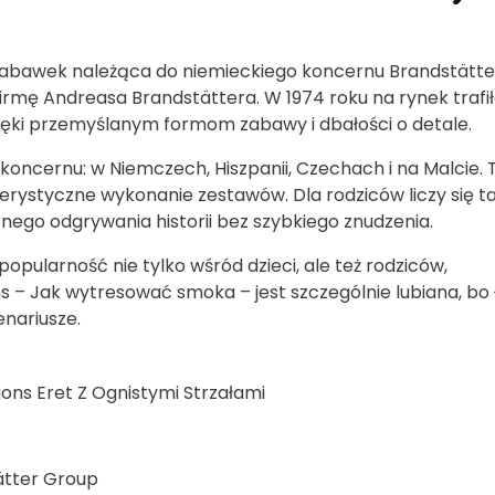
zabawek należąca do niemieckiego koncernu Brandstätter
 firmę Andreasa Brandstättera. W 1974 roku na rynek trafi
zięki przemyślanym formom zabawy i dbałości o detale.
 koncernu: w Niemczech, Hiszpanii, Czechach i na Malcie. 
terystyczne wykonanie zestawów. Dla rodziców liczy się t
tnego odgrywania historii bez szybkiego znudzenia.
opularność nie tylko wśród dzieci, ale też rodziców,
– Jak wytresować smoka – jest szczególnie lubiana, bo 
nariusze.
ons Eret Z Ognistymi Strzałami
ätter Group