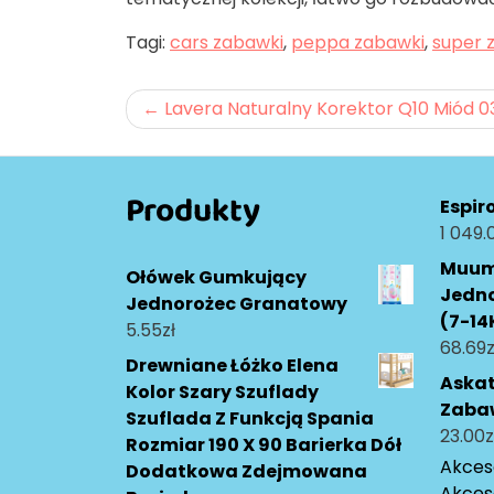
Tagi:
cars zabawki
,
peppa zabawki
,
super 
Nawigacja
Lavera Naturalny Korektor Q10 Miód 0
wpisu
Produkty
Espir
1 049.
Muumi
Ołówek Gumkujący
Jedn
Jednorożec Granatowy
(7-14
5.55
zł
68.69
z
Drewniane Łóżko Elena
Askat
Kolor Szary Szuflady
Zaba
Szuflada Z Funkcją Spania
23.00
z
Rozmiar 190 X 90 Barierka Dół
Akceso
Dodatkowa Zdejmowana
Akces