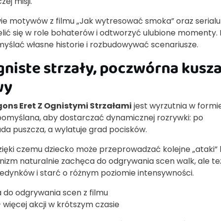
ej misji.
ie motywów z filmu „Jak wytresować smoka” oraz serialu
lić się w role bohaterów i odtworzyć ulubione momenty. 
ymyślać własne historie i rozbudowywać scenariusze.
niste strzały, poczwórna kusza
wy
ons Eret Z Ognistymi Strzałami
jest wyrzutnia w formi
 pomyślana, aby dostarczać dynamicznej rozrywki: po
da puszcza, a wylatuje grad pocisków.
dzięki czemu dziecko może przeprowadzać kolejne „ataki”
izm naturalnie zachęca do odgrywania scen walk, ale te
edynków i starć o różnym poziomie intensywności.
 do odgrywania scen z filmu
 więcej akcji w krótszym czasie