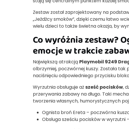
stają się centralnym punktem każdej smocz
Zestaw został zaprojektowany na podstaw
„Jeźdźcy smoków”, dzięki czemu łatwo wcie
wielu dzieci to także świetna okazja, by w
Co wyróżnia zestaw? Og
emocje w trakcie zaba
Największą atrakcją
Playmobil 9249 Drag
olbrzymiej, poczwórnej kuszy. Została tak
naciśnięciu odpowiedniego przycisku bloka
Wyrzutnia obsługuje aż
sześć pocisków
, 
przerywania zabawy na długo. Taki mechan
tworzenia własnych, humorystycznych poj
Ognista broń Ereta – poczwórna kusza
Obsługa sześciu pocisków w wyrzutni –