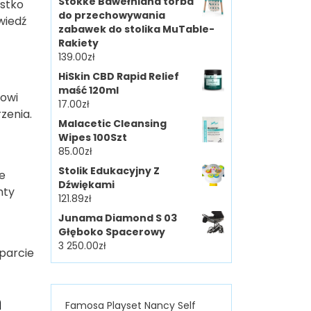
Stokke Bawełniana torba
ystko
do przechowywania
wiedź
zabawek do stolika MuTable-
Rakiety
139.00
zł
n
HiSkin CBD Rapid Relief
maść 120ml
iowi
17.00
zł
zenia.
Malacetic Cleansing
Wipes 100Szt
85.00
zł
Stolik Edukacyjny Z
e
Dźwiękami
nty
121.89
zł
Junama Diamond S 03
Głęboko Spacerowy
3 250.00
zł
parcie
m
Famosa Playset Nancy Self