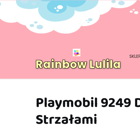
Skip
to
content
SKLE
Rainbow Lulila
Playmobil 9249 
Strzałami