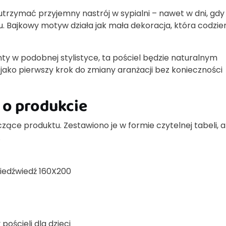
utrzymać przyjemny nastrój w sypialni – nawet w dni, gdy
. Bajkowy motyw działa jak mała dekoracja, która codzie
nty w podobnej stylistyce, ta pościel będzie naturalnym
jako pierwszy krok do zmiany aranżacji bez konieczności
 o produkcie
czące produktu. Zestawiono je w formie czytelnej tabeli, 
.
iedźwiedź 160X200
ościeli dla dzieci