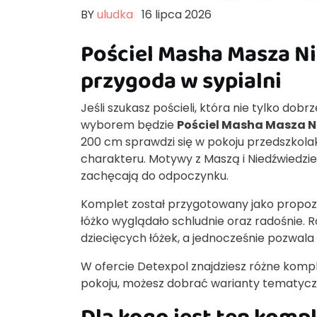
BY
uludka
16 lipca 2026
Pościel Masha Masza N
przygoda w sypialni
Jeśli szukasz pościeli, która nie tylko dob
wyborem będzie
Pościel Masha Masza N
200 cm sprawdzi się w pokoju przedszkolak
charakteru. Motywy z Maszą i Niedźwiedzie
zachęcają do odpoczynku.
Komplet został przygotowany jako propozyc
łóżko wyglądało schludnie oraz radośnie.
dziecięcych łóżek, a jednocześnie pozwala
W ofercie Detexpol znajdziesz różne komplet
pokoju, możesz dobrać warianty tematyc
Dla kogo jest ten komp