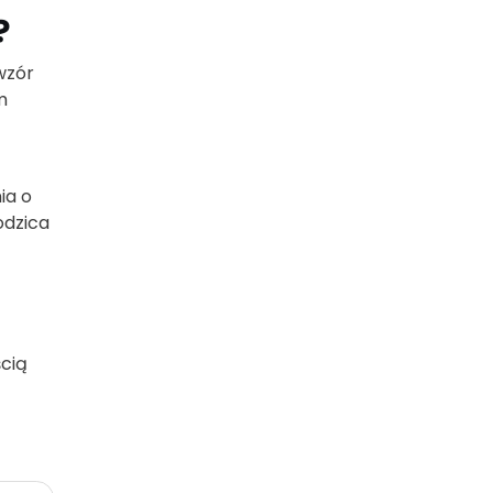
?
wzór
m
ia o
odzica
ścią