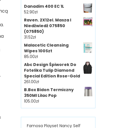
Danadim 400 EC 1L
chcą
52.90
zł
Raven. 2X12el. Masza I
a.
Niedźwiedź 075850
(075850)
ma
31.52
zł
Malacetic Cleansing
a
Wipes 100Szt
85.00
zł
Abc Design Śpiworek Do
Fotelika Tulip Diamond
.
Special Edition Rose-Gold
261.00
zł
B.Box Bidon Termiczny
350Ml Lilac Pop
105.00
zł
u
Famosa Playset Nancy Self