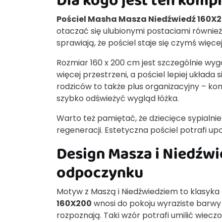
Pościel Masha Masza Niedźwiedź 160X
otaczać się ulubionymi postaciami również
sprawiają, że pościel staje się czymś więce
Rozmiar 160 x 200 cm jest szczególnie wy
więcej przestrzeni, a pościel lepiej układ
rodziców to także plus organizacyjny – k
szybko odświeżyć wygląd łóżka.
Warto też pamiętać, że dziecięce sypialnie c
regeneracji. Estetyczna pościel potrafi u
Design Masza i Niedźwi
odpoczynku
Motyw z Maszą i Niedźwiedziem to klasyka 
160X200
wnosi do pokoju wyraziste barwy 
rozpoznają. Taki wzór potrafi umilić wiecz