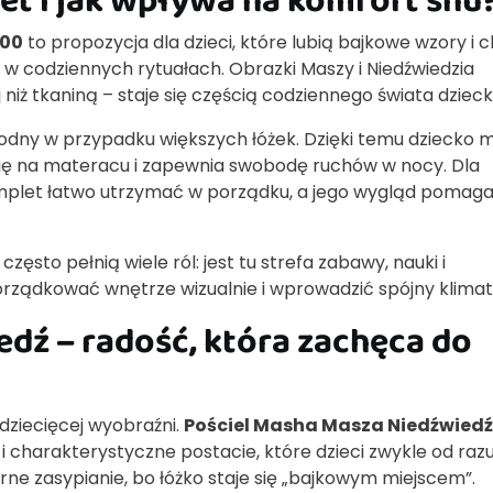
200
to propozycja dla dzieci, które lubią bajkowe wzory i 
 w codziennych rytuałach. Obrazki Maszy i Niedźwiedzia
j niż tkaniną – staje się częścią codziennego świata dzieck
godny w przypadku większych łóżek. Dzięki temu dziecko 
a się na materacu i zapewnia swobodę ruchów w nocy. Dla
omplet łatwo utrzymać w porządku, a jego wygląd pomag
zęsto pełnią wiele ról: jest tu strefa zabawy, nauki i
porządkować wnętrze wizualnie i wprowadzić spójny klimat
edź – radość, która zachęca do
dziecięcej wyobraźni.
Pościel Masha Masza Niedźwiedź
i charakterystyczne postacie, które dzieci zwykle od raz
orne zasypianie, bo łóżko staje się „bajkowym miejscem”.