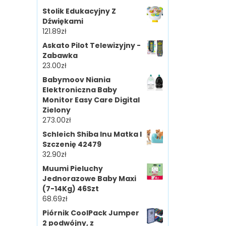
Stolik Edukacyjny Z
Dźwiękami
121.89
zł
Askato Pilot Telewizyjny -
Zabawka
23.00
zł
Babymoov Niania
Elektroniczna Baby
Monitor Easy Care Digital
Zielony
273.00
zł
Schleich Shiba Inu Matka I
Szczenię 42479
32.90
zł
Muumi Pieluchy
Jednorazowe Baby Maxi
(7-14Kg) 46Szt
68.69
zł
Piórnik CoolPack Jumper
2 podwójny, z