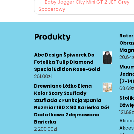
Nawigacja
Baby Jogger City Mini GT 2 JET Grey
Spacerowy
wpisu
Produkty
Roter
Obraz
Magn
Abc Design Śpiworek Do
20.64
z
Fotelika Tulip Diamond
Muumi
Special Edition Rose-Gold
Jedn
261.00
zł
(7-14
Drewniane Łóżko Elena
68.69
z
Kolor Szary Szuflady
Stoli
Szuflada Z Funkcją Spania
Dźwi
Rozmiar 190 X 90 Barierka Dół
121.89
z
Dodatkowa Zdejmowana
Akceso
Barierka
Akces
2 200.00
zł