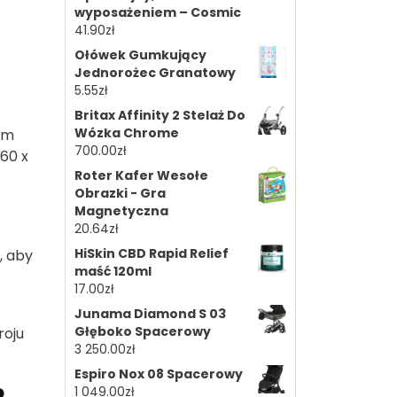
wyposażeniem – Cosmic
41.90
zł
Ołówek Gumkujący
Jednorożec Granatowy
5.55
zł
Britax Affinity 2 Stelaż Do
Wózka Chrome
nym
700.00
zł
160 x
Roter Kafer Wesołe
Obrazki - Gra
Magnetyczna
20.64
zł
HiSkin CBD Rapid Relief
, aby
maść 120ml
17.00
zł
Junama Diamond S 03
Głęboko Spacerowy
roju
3 250.00
zł
Espiro Nox 08 Spacerowy
?
1 049.00
zł