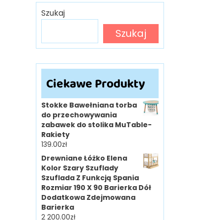
Szukaj
Szukaj
Ciekawe Produkty
Stokke Bawełniana torba
do przechowywania
zabawek do stolika MuTable-
Rakiety
139.00
zł
Drewniane Łóżko Elena
Kolor Szary Szuflady
Szuflada Z Funkcją Spania
Rozmiar 190 X 90 Barierka Dół
Dodatkowa Zdejmowana
Barierka
2 200.00
zł