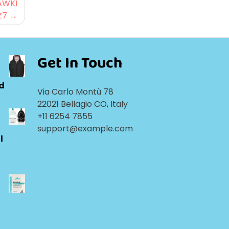
AWKI
Z7
Get In Touch
ld
Via Carlo Montù 78
22021 Bellagio CO, Italy
+11 6254 7855
support@example.com
l