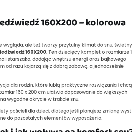
iedźwiedź 160X200 – kolorowa
rze wygląda, ale też tworzy przytulny klimat do snu, świet
iedźwiedź 160X200
. Ten dziecięcy komplet o rozmiarze 
a i starszaka, dodając wnętrzu energii oraz bajkowego
m od razu kojarzą się z dobrą zabawą, a jednocześnie
ja dla rodzin, które lubią praktyczne rozwiązania i chcą
 Rozmiar 160 x 200 cm ułatwia dopasowanie do większych
 na wygodne okrycie w trakcie snu.
y pościeli dla dzieci, dlatego jeśli planujesz zmianę wyst
zne do pozostałych elementów wyposażenia.
let i jak wpływa na komfort snu