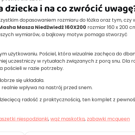
a dziecka i na co zwrócić uwagę
szystkim dopasowaniem rozmiaru do łóżka oraz tym, czy 
 Masha Masza Niedźwiedź 160X200
rozmiar 160 x 200 c
iększych wymiarów, a bajkowy motyw pomaga stworzyć
m użytkowaniu. Pościel, która wizualnie zachęca do dban
iej uczestniczy w rytuałach związanych z porą snu. Dla r
a pościeli w razie potrzeby.
obrze się układała.
o realnie wpływa na nastrój przed snem.
zy dziecięcą radość z praktycznością, ten komplet z pewno
aszetki niespodzianki
,
wąż maskotka
,
zabawki mcqueen