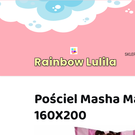
Skip
to
content
SKLE
Rainbow Lulila
Pościel Masha M
160X200