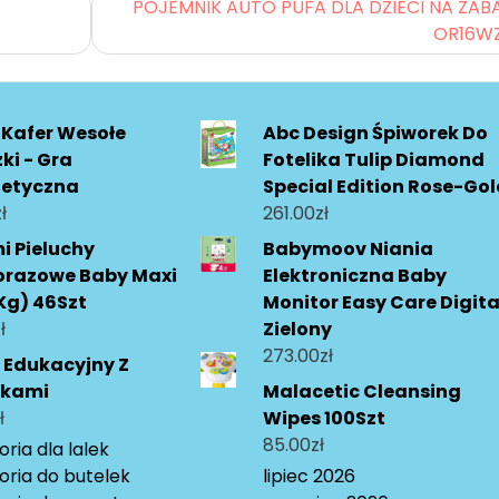
POJEMNIK AUTO PUFA DLA DZIECI NA ZAB
OR16W
 Kafer Wesołe
Abc Design Śpiworek Do
ki - Gra
Fotelika Tulip Diamond
etyczna
Special Edition Rose-Go
ł
261.00
zł
 Pieluchy
Babymoov Niania
orazowe Baby Maxi
Elektroniczna Baby
Kg) 46Szt
Monitor Easy Care Digita
ł
Zielony
273.00
zł
k Edukacyjny Z
ękami
Malacetic Cleansing
ł
Wipes 100Szt
85.00
zł
ria dla lalek
oria do butelek
lipiec 2026