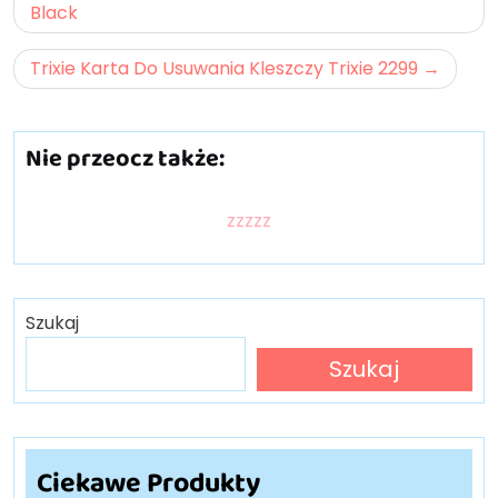
wpisu
Black
Trixie Karta Do Usuwania Kleszczy Trixie 2299
Nie przeocz także:
zzzzz
Szukaj
Szukaj
Ciekawe Produkty