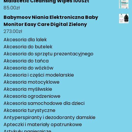
Malacetic Cleansing Wipes 100Szt
85.00
zł
Babymoov Niania Elektroniczna Baby
Monitor Easy Care Digital Zielony
273.00
zł
Akcesoria dla lalek
Akcesoria do butelek
Akcesoria do sprzętu prezentacyjnego
Akcesoria do tańca
Akcesoria do wózków
Akcesoria i części modelarskie
Akcesoria motocyklowe
Akcesoria myśliwskie
Akcesoria ogrodzeniowe
Akcesoria samochodowe dla dzieci
Akcesoria turystyczne
Antyperspiranty i dezodoranty damskie
Apteczki i materiały opatrunkowe
Artykuły papiernicze