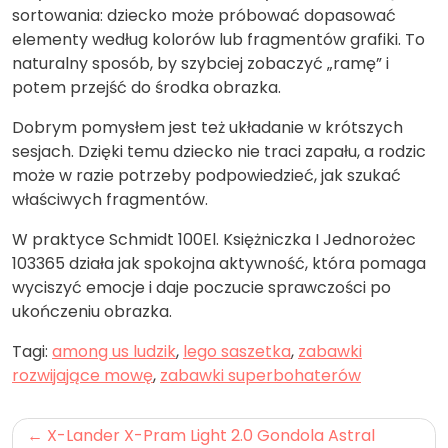
sortowania: dziecko może próbować dopasować
elementy według kolorów lub fragmentów grafiki. To
naturalny sposób, by szybciej zobaczyć „ramę” i
potem przejść do środka obrazka.
Dobrym pomysłem jest też układanie w krótszych
sesjach. Dzięki temu dziecko nie traci zapału, a rodzic
może w razie potrzeby podpowiedzieć, jak szukać
właściwych fragmentów.
W praktyce Schmidt 100El. Księżniczka I Jednorożec
103365 działa jak spokojna aktywność, która pomaga
wyciszyć emocje i daje poczucie sprawczości po
ukończeniu obrazka.
Tagi:
among us ludzik
,
lego saszetka
,
zabawki
rozwijające mowę
,
zabawki superbohaterów
Nawigacja
X-Lander X-Pram Light 2.0 Gondola Astral