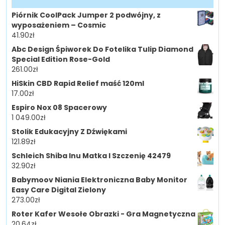
Piórnik CoolPack Jumper 2 podwójny, z
wyposażeniem – Cosmic
41.90
zł
Abc Design Śpiworek Do Fotelika Tulip Diamond
Special Edition Rose-Gold
261.00
zł
HiSkin CBD Rapid Relief maść 120ml
17.00
zł
Espiro Nox 08 Spacerowy
1 049.00
zł
Stolik Edukacyjny Z Dźwiękami
121.89
zł
Schleich Shiba Inu Matka I Szczenię 42479
32.90
zł
Babymoov Niania Elektroniczna Baby Monitor
Easy Care Digital Zielony
273.00
zł
Roter Kafer Wesołe Obrazki - Gra Magnetyczna
20.64
zł