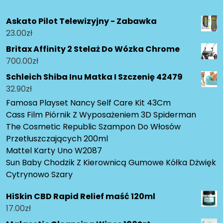
Askato Pilot Telewizyjny - Zabawka
23.00
zł
Britax Affinity 2 Stelaż Do Wózka Chrome
700.00
zł
Schleich Shiba Inu Matka I Szczenię 42479
32.90
zł
Famosa Playset Nancy Self Care Kit 43Cm
Cass Film Piórnik Z Wyposażeniem 3D Spiderman
The Cosmetic Republic Szampon Do Włosów
Przetłuszczających 200ml
Mattel Karty Uno W2087
Sun Baby Chodzik Z Kierownicą Gumowe Kółka Dżwięk
Cytrynowo Szary
HiSkin CBD Rapid Relief maść 120ml
17.00
zł