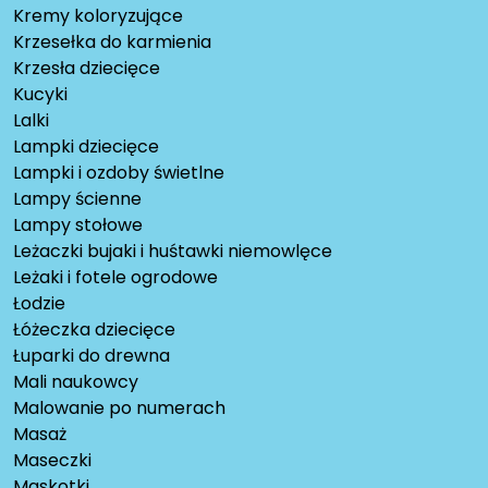
Kremy koloryzujące
Krzesełka do karmienia
Krzesła dziecięce
Kucyki
Lalki
Lampki dziecięce
Lampki i ozdoby świetlne
Lampy ścienne
Lampy stołowe
Leżaczki bujaki i huśtawki niemowlęce
Leżaki i fotele ogrodowe
Łodzie
Łóżeczka dziecięce
Łuparki do drewna
Mali naukowcy
Malowanie po numerach
Masaż
Maseczki
Maskotki