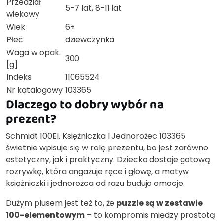
Przedział
5-7 lat, 8-11 lat
wiekowy
Wiek
6+
Płeć
dziewczynka
Waga w opak.
300
[g]
Indeks
11065524
Nr katalogowy
103365
Dlaczego to dobry wybór na
prezent?
Schmidt 100El. Księżniczka I Jednorożec 103365
świetnie wpisuje się w rolę prezentu, bo jest zarówno
estetyczny, jak i praktyczny. Dziecko dostaje gotową
rozrywkę, która angażuje ręce i głowę, a motyw
księżniczki i jednorożca od razu buduje emocje.
Dużym plusem jest też to, że
puzzle są w zestawie
100-elementowym
– to kompromis między prostotą