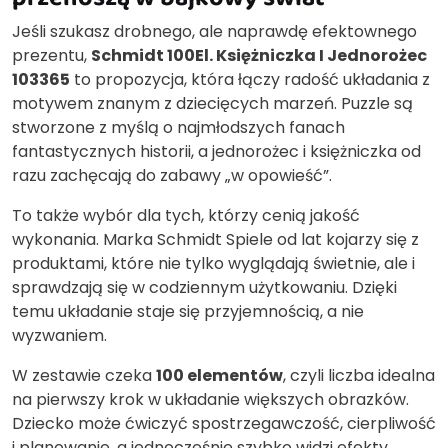
Jeśli szukasz drobnego, ale naprawdę efektownego
prezentu,
Schmidt 100El. Księżniczka I Jednorożec
103365
to propozycja, która łączy radość układania z
motywem znanym z dziecięcych marzeń. Puzzle są
stworzone z myślą o najmłodszych fanach
fantastycznych historii, a jednorożec i księżniczka od
razu zachęcają do zabawy „w opowieść”.
To także wybór dla tych, którzy cenią jakość
wykonania. Marka Schmidt Spiele od lat kojarzy się z
produktami, które nie tylko wyglądają świetnie, ale i
sprawdzają się w codziennym użytkowaniu. Dzięki
temu układanie staje się przyjemnością, a nie
wyzwaniem.
W zestawie czeka
100 elementów
, czyli liczba idealna
na pierwszy krok w układanie większych obrazków.
Dziecko może ćwiczyć spostrzegawczość, cierpliwość
i planowanie, a jednocześnie szybko widzi efekty