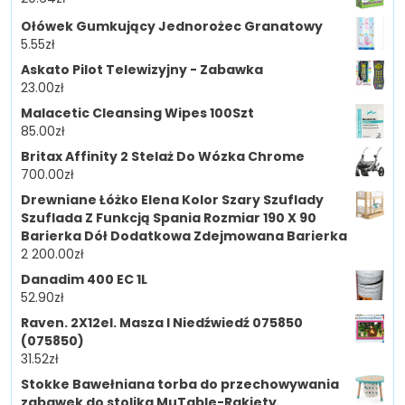
Ołówek Gumkujący Jednorożec Granatowy
5.55
zł
Askato Pilot Telewizyjny - Zabawka
23.00
zł
Malacetic Cleansing Wipes 100Szt
85.00
zł
Britax Affinity 2 Stelaż Do Wózka Chrome
700.00
zł
Drewniane Łóżko Elena Kolor Szary Szuflady
Szuflada Z Funkcją Spania Rozmiar 190 X 90
Barierka Dół Dodatkowa Zdejmowana Barierka
2 200.00
zł
Danadim 400 EC 1L
52.90
zł
Raven. 2X12el. Masza I Niedźwiedź 075850
(075850)
31.52
zł
Stokke Bawełniana torba do przechowywania
zabawek do stolika MuTable-Rakiety