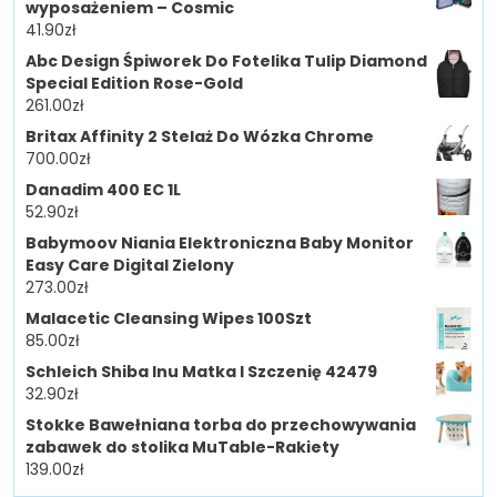
wyposażeniem – Cosmic
41.90
zł
Abc Design Śpiworek Do Fotelika Tulip Diamond
Special Edition Rose-Gold
261.00
zł
Britax Affinity 2 Stelaż Do Wózka Chrome
700.00
zł
Danadim 400 EC 1L
52.90
zł
Babymoov Niania Elektroniczna Baby Monitor
Easy Care Digital Zielony
273.00
zł
Malacetic Cleansing Wipes 100Szt
85.00
zł
Schleich Shiba Inu Matka I Szczenię 42479
32.90
zł
Stokke Bawełniana torba do przechowywania
zabawek do stolika MuTable-Rakiety
139.00
zł