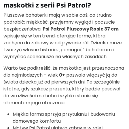
maskotki z serii Psi Patrol?
Pluszowe bohaterki mają w sobie coś, co trudno
podrobić: miękkość, przyjemny wygląd i poczucie
bezpieczeństwa.
Psi Patrol Pluszowy Rosie 37 cm
wpisuje się w ten trend, oferując formę, która
zachęca do zabawy w odgrywanie ról. Dziecko może
tworzyć własne historie, „pomagać” bohaterom i
wymyślać scenariusze na własnych zasadach.
Warto też podkreślić, że maskotka jest przeznaczona
dla najmłodszych – wiek
0+
pozwala włączyć ją do
świata dziecka już od pierwszych dni. To szczególnie
istotne, gdy szukasz prezentu, który będzie pasował
do wrażliwości malucha i szybko stanie się
elementem jego otoczenia.
Miękka forma sprzyja przytulaniu i budowaniu
domowego komfortu
Motyw Psi Patrol ułatwia zabawę w role i