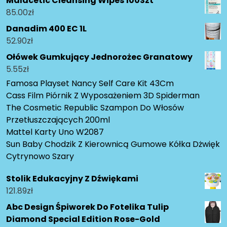
Malacetic Cleansing Wipes 100Szt
85.00
zł
Danadim 400 EC 1L
52.90
zł
Ołówek Gumkujący Jednorożec Granatowy
5.55
zł
Famosa Playset Nancy Self Care Kit 43Cm
Cass Film Piórnik Z Wyposażeniem 3D Spiderman
The Cosmetic Republic Szampon Do Włosów
Przetłuszczających 200ml
Mattel Karty Uno W2087
Sun Baby Chodzik Z Kierownicą Gumowe Kółka Dżwięk
Cytrynowo Szary
Stolik Edukacyjny Z Dźwiękami
121.89
zł
Abc Design Śpiworek Do Fotelika Tulip
Diamond Special Edition Rose-Gold