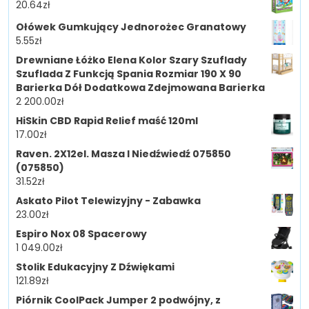
20.64
zł
Ołówek Gumkujący Jednorożec Granatowy
5.55
zł
Drewniane Łóżko Elena Kolor Szary Szuflady
Szuflada Z Funkcją Spania Rozmiar 190 X 90
Barierka Dół Dodatkowa Zdejmowana Barierka
2 200.00
zł
HiSkin CBD Rapid Relief maść 120ml
17.00
zł
Raven. 2X12el. Masza I Niedźwiedź 075850
(075850)
31.52
zł
Askato Pilot Telewizyjny - Zabawka
23.00
zł
Espiro Nox 08 Spacerowy
1 049.00
zł
Stolik Edukacyjny Z Dźwiękami
121.89
zł
Piórnik CoolPack Jumper 2 podwójny, z