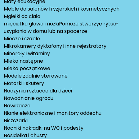
Maty edukacyjne
Meble do salonów fryzjerskich i kosmetycznych
Mgiełki do ciała
mięciutka głowa i nóżkiPomoże stworzyć rytuał
usypiania w domu lub na spacerze
Miecze i szable
Mikrokamery dyktafony i inne rejestratory
Minerały i witaminy
Mleka następne
Mleka początkowe
Modele zdalnie sterowane
Motorki i skutery
Naczynia i sztućce dla dzieci
Nawadnianie ogrodu
Nawilżacze
Nianie elektroniczne i monitory oddechu
Niszczarki
Nocniki nakładki na WC i podesty
Nosidełka i chusty