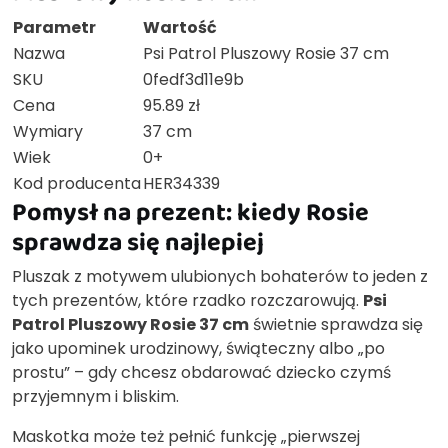
Parametr
Wartość
Nazwa
Psi Patrol Pluszowy Rosie 37 cm
SKU
0fedf3d11e9b
Cena
95.89 zł
Wymiary
37 cm
Wiek
0+
Kod producenta
HER34339
Pomysł na prezent: kiedy Rosie
sprawdza się najlepiej
Pluszak z motywem ulubionych bohaterów to jeden z
tych prezentów, które rzadko rozczarowują.
Psi
Patrol Pluszowy Rosie 37 cm
świetnie sprawdza się
jako upominek urodzinowy, świąteczny albo „po
prostu” – gdy chcesz obdarować dziecko czymś
przyjemnym i bliskim.
Maskotka może też pełnić funkcję „pierwszej