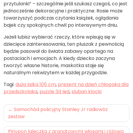
przytulanki” – szczególnie jeśli szukasz czegoś, co jest
jednocześnie dekoracyjne i praktyczne. Rosie może
towarzyszyć podczas czytania książek, oglądania
bajek czy spokojnych chwil po intensywnym dniu.
Jeżeli lubisz wybierać rzeczy, które wpisują się w
dziecięce zainteresowania, ten pluszak z pewnością
będzie pasował do świata zabawy opartego na
postaciach i emocjach. A kiedy dziecko zaczyna
tworzyć własne historie, maskotka staje się
naturalnym rekwizytem w każdej przygodzie.
Tagi:
duża lalka 105 cm
,
prezent na dzień chłopaka dla
przedszkolaka
,
puzzle 3d led
,
sluban klocki
Nawigacja
Samochód policyjny Stanley Jr radiowóz
wpisu
zestaw
Pinypon laleczka z granatowymi włosami i różową