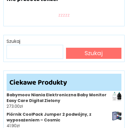
zzzzz
Szukaj
Szukaj
Ciekawe Produkty
Babymoov Niania Elektroniczna Baby Monitor
Easy Care Digital Zielony
273.00
zł
Piórnik CoolPack Jumper 2 podwójny, z
wyposażeniem – Cosmic
41.90
zł