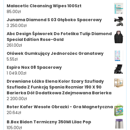
Malacetic Cleansing Wipes 100Szt
85.00
zł
Junama Diamond S 03 Głęboko Spacerowy
3 250.00
zł
Abc Design Śpiworek Do Fotelika Tulip Diamond
Special Edition Rose-Gold
261.00
zł
Ołówek Gumkujący Jednorożec Granatowy
5.55
zł
Espiro Nox 08 Spacerowy
1 049.00
zł
Drewniane Łóżko Elena Kolor Szary Szuflady
Szuflada Z Funkcją Spania Rozmiar 190 X 90
Barierka Dół Dodatkowa Zdejmowana Barierka
2 200.00
zł
Roter Kafer Wesołe Obrazki - Gra Magnetyczna
20.64
zł
B.Box Bidon Termiczny 350Ml Lilac Pop
105.00
zł