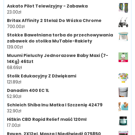
Askato Pilot Telewizyjny - Zabawka
23.00
zł
Britax Affinity 2 Stelaż Do Wózka Chrome
700.00
zł
Stokke Bawełniana torba do przechowywania
zabawek do stolika MuTable-Rakiety
139.00
zł
Muumi Pieluchy Jednorazowe Baby Maxi (7-
14Kg) 46Szt
68.69
zł
Stolik Edukacyjny Z Dźwiękami
121.89
zł
Danadim 400 EC 1L
52.90
zł
Schleich Shiba Inu Matka I Szczenię 42479
32.90
zł
HiSkin CBD Rapid Relief maść 120ml
17.00
zł
Raven. 2X12el. Masza I Niedźwiedź 075850