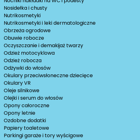
Nocniki nakładki na WC i podesty
Nosidełka i chusty
Nutrikosmetyki
Nutrikosmetyki i leki dermatologiczne
Obrzeża ogrodowe
Obuwie robocze
Oczyszczanie i demakijaż twarzy
Odzież motocyklowa
Odzież robocza
Odżywki do włosów
Okulary przeciwsłoneczne dziecięce
Okulary VR
Oleje silnikowe
Olejki i serum do włosów
Opony całoroczne
Opony letnie
Ozdobne dodatki
Papiery toaletowe
Parkingi garaże i tory wyścigowe