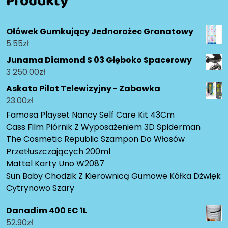
Produkty
Ołówek Gumkujący Jednorożec Granatowy
5.55
zł
Junama Diamond S 03 Głęboko Spacerowy
3 250.00
zł
Askato Pilot Telewizyjny - Zabawka
23.00
zł
Famosa Playset Nancy Self Care Kit 43Cm
Cass Film Piórnik Z Wyposażeniem 3D Spiderman
The Cosmetic Republic Szampon Do Włosów
Przetłuszczających 200ml
Mattel Karty Uno W2087
Sun Baby Chodzik Z Kierownicą Gumowe Kółka Dżwięk
Cytrynowo Szary
Danadim 400 EC 1L
52.90
zł