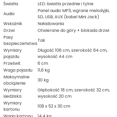
Światła
LED: światła przednie i tylne
Panel audio MP3, wgrane melodyjki,
Audio
SD, USB, AUX (kabel Mini Jack)
Wskaźnik
Naładowania
Drzwi
Otwierane do góry + blokada drzwi
Pasy
Tak
bezpieczeństwa
Wymiary
Długość 106 cm, szerokość 64 cm,
pojazdu
wysokość 44 cm
Prześwit
6 cm
Waga pojazdu
11,6 kg
Maksymalne
30 kg
obciążenie
Wymiary
Głębokość 18 cm, szerokość 32 cm,
siedziska
wysokość 20 cm
Wymiary
108 x 52 x 30 cm
kartonu
Waga kartonu
14,4 kg