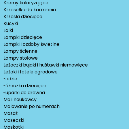
Kremy koloryzujące
Krzesełka do karmienia
Krzesła dziecięce
Kucyki
Lalki
Lampki dziecięce
Lampki i ozdoby świetlne
Lampy ścienne
Lampy stołowe
Leżaczki bujaki i huśtawki niemowlęce
Leżaki i fotele ogrodowe
Łodzie
Łóżeczka dziecięce
Łuparki do drewna
Mali naukowcy
Malowanie po numerach
Masaż
Maseczki
Maskotki