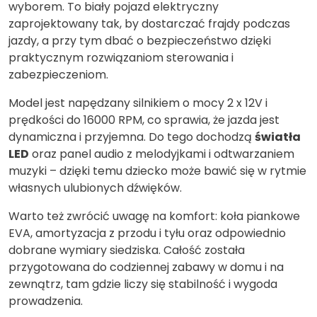
wyborem. To biały pojazd elektryczny
zaprojektowany tak, by dostarczać frajdy podczas
jazdy, a przy tym dbać o bezpieczeństwo dzięki
praktycznym rozwiązaniom sterowania i
zabezpieczeniom.
Model jest napędzany silnikiem o mocy 2 x 12V i
prędkości do 16000 RPM, co sprawia, że jazda jest
dynamiczna i przyjemna. Do tego dochodzą
światła
LED
oraz panel audio z melodyjkami i odtwarzaniem
muzyki – dzięki temu dziecko może bawić się w rytmie
własnych ulubionych dźwięków.
Warto też zwrócić uwagę na komfort: koła piankowe
EVA, amortyzacja z przodu i tyłu oraz odpowiednio
dobrane wymiary siedziska. Całość została
przygotowana do codziennej zabawy w domu i na
zewnątrz, tam gdzie liczy się stabilność i wygoda
prowadzenia.