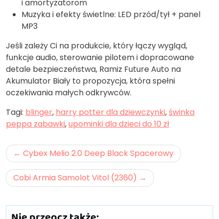
i amortyzatorom
Muzyka i efekty świetlne: LED przód/tył + panel
MP3
Jeśli zależy Ci na produkcie, który łączy wygląd,
funkcje audio, sterowanie pilotem i dopracowane
detale bezpieczeństwa, Ramiz Future Auto na
Akumulator Biały to propozycja, która spełni
oczekiwania małych odkrywców.
Tagi:
blinger
,
harry potter dla dziewczynki
,
świnka
peppa zabawki
,
upominki dla dzieci do 10 zł
Nawigacja
Cybex Melio 2.0 Deep Black Spacerowy
wpisu
Cobi Armia Samolot Vitol (2360)
Nie przeocz także: