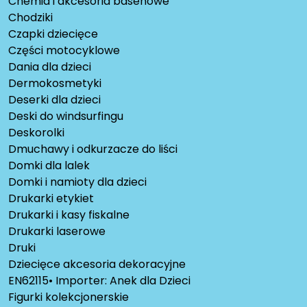
Chemia i akcesoria basenowe
Chodziki
Czapki dziecięce
Części motocyklowe
Dania dla dzieci
Dermokosmetyki
Deserki dla dzieci
Deski do windsurfingu
Deskorolki
Dmuchawy i odkurzacze do liści
Domki dla lalek
Domki i namioty dla dzieci
Drukarki etykiet
Drukarki i kasy fiskalne
Drukarki laserowe
Druki
Dziecięce akcesoria dekoracyjne
EN62115• Importer: Anek dla Dzieci
Figurki kolekcjonerskie