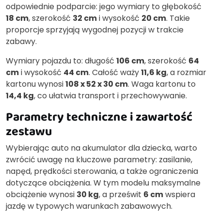
odpowiednie podparcie: jego wymiary to głębokość
18 cm
, szerokość
32 cm
i wysokość
20 cm
. Takie
proporcje sprzyjają wygodnej pozycji w trakcie
zabawy.
Wymiary pojazdu to: długość
106 cm
, szerokość
64
cm
i wysokość
44 cm
. Całość waży
11,6 kg
, a rozmiar
kartonu wynosi
108 x 52 x 30 cm
. Waga kartonu to
14,4 kg
, co ułatwia transport i przechowywanie.
Parametry techniczne i zawartość
zestawu
Wybierając auto na akumulator dla dziecka, warto
zwrócić uwagę na kluczowe parametry: zasilanie,
napęd, prędkości sterowania, a także ograniczenia
dotyczące obciążenia. W tym modelu maksymalne
obciążenie wynosi
30 kg
, a prześwit
6 cm
wspiera
jazdę w typowych warunkach zabawowych.