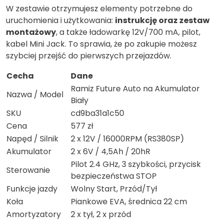
W zestawie otrzymujesz elementy potrzebne do
uruchomienia i użytkowania:
instrukcję oraz zestaw
montażowy
, a także ładowarkę 12V/700 mA, pilot,
kabel Mini Jack. To sprawia, że po zakupie możesz
szybciej przejść do pierwszych przejazdów.
Cecha
Dane
Ramiz Future Auto na Akumulator
Nazwa / Model
Biały
SKU
cd9ba31a1c50
Cena
577 zł
Napęd / Silnik
2 x 12V / 16000RPM (RS380SP)
Akumulator
2 x 6V / 4,5Ah / 20hR
Pilot 2.4 GHz, 3 szybkości, przycisk
Sterowanie
bezpieczeństwa STOP
Funkcje jazdy
Wolny Start, Przód/Tył
Koła
Piankowe EVA, średnica 22 cm
Amortyzatory
2 x tył, 2 x przód