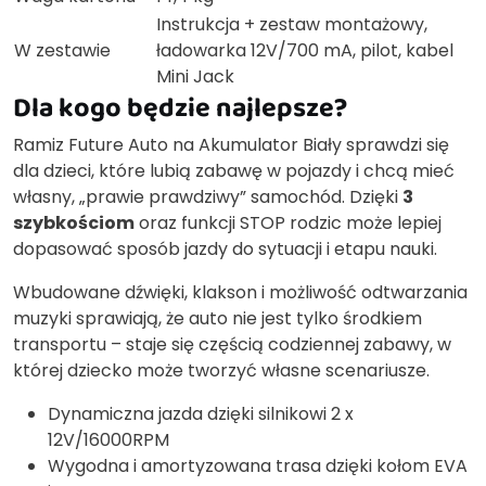
Instrukcja + zestaw montażowy,
W zestawie
ładowarka 12V/700 mA, pilot, kabel
Mini Jack
Dla kogo będzie najlepsze?
Ramiz Future Auto na Akumulator Biały sprawdzi się
dla dzieci, które lubią zabawę w pojazdy i chcą mieć
własny, „prawie prawdziwy” samochód. Dzięki
3
szybkościom
oraz funkcji STOP rodzic może lepiej
dopasować sposób jazdy do sytuacji i etapu nauki.
Wbudowane dźwięki, klakson i możliwość odtwarzania
muzyki sprawiają, że auto nie jest tylko środkiem
transportu – staje się częścią codziennej zabawy, w
której dziecko może tworzyć własne scenariusze.
Dynamiczna jazda dzięki silnikowi 2 x
12V/16000RPM
Wygodna i amortyzowana trasa dzięki kołom EVA