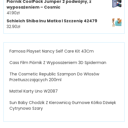
Piórnik CoolPack Jumper 2 podwójny, z
wyposażeniem – Cosmic
41.90
zł
Schleich Shiba Inu Matka I Szczenię 42479
32.90
zł
Famosa Playset Nancy Self Care Kit 43Cm
Cass Film Piórnik Z Wyposażeniem 3D Spiderman
The Cosmetic Republic Szampon Do Włosów
Przetłuszczających 200ml
Mattel Karty Uno W2087
Sun Baby Chodzik Z Kierownicą Gumowe Kółka Dżwięk
Cytrynowo Szary