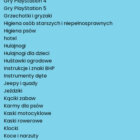
Gry PlayStation 4
Gry PlayStation 5
Grzechotki i gryzaki
Higiena osób starszych i niepełnosprawnych
Higiena psów
hotel
Hulajnogi
Hulajnogi dla dzieci
Huśtawki ogrodowe
Instrukcje i znaki BHP
Instrumenty dęte
Jeepy i quady
Jeździki
Kąciki zabaw
Karmy dla psów
Kaski motocyklowe
Kaski rowerowe
Klocki
Koce i narzuty