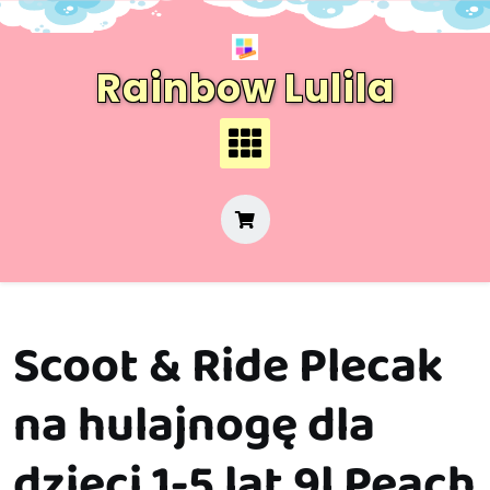
Skip
to
content
Rainbow Lulila
Scoot & Ride Plecak
na hulajnogę dla
dzieci 1-5 lat 9l Peach