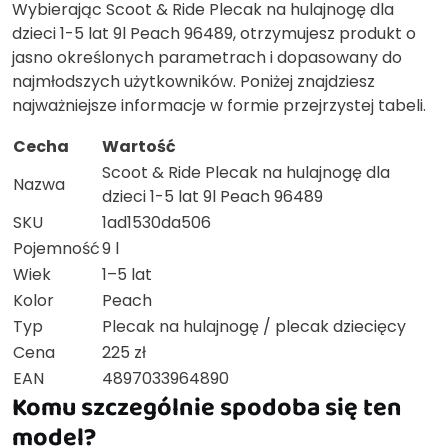
Wybierając Scoot & Ride Plecak na hulajnogę dla
dzieci 1-5 lat 9l Peach 96489, otrzymujesz produkt o
jasno określonych parametrach i dopasowany do
najmłodszych użytkowników. Poniżej znajdziesz
najważniejsze informacje w formie przejrzystej tabeli.
Cecha
Wartość
Scoot & Ride Plecak na hulajnogę dla
Nazwa
dzieci 1-5 lat 9l Peach 96489
SKU
1ad1530da506
Pojemność
9 l
Wiek
1–5 lat
Kolor
Peach
Typ
Plecak na hulajnogę / plecak dziecięcy
Cena
225 zł
EAN
4897033964890
Komu szczególnie spodoba się ten
model?