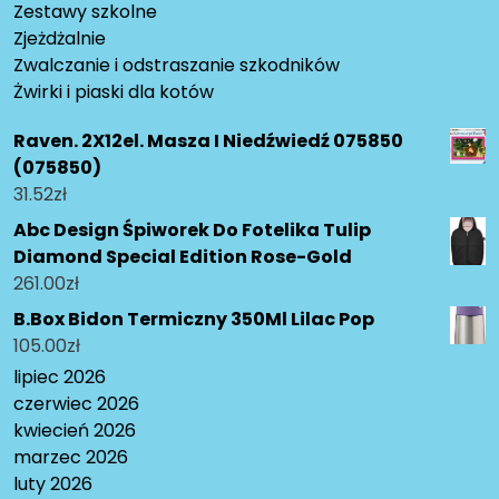
Zestawy szkolne
Zjeżdżalnie
Zwalczanie i odstraszanie szkodników
Żwirki i piaski dla kotów
Raven. 2X12el. Masza I Niedźwiedź 075850
(075850)
31.52
zł
Abc Design Śpiworek Do Fotelika Tulip
Diamond Special Edition Rose-Gold
261.00
zł
B.Box Bidon Termiczny 350Ml Lilac Pop
105.00
zł
lipiec 2026
czerwiec 2026
kwiecień 2026
marzec 2026
luty 2026