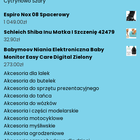
Cytrynowo Szary
Espiro Nox 08 Spacerowy
1 049.00
zł
Schleich Shiba Inu Matka I Szczenię 42479
32.90
zł
Babymoov Niania Elektroniczna Baby
Monitor Easy Care Digital Zielony
273.00
zł
Akcesoria dla lalek
Akcesoria do butelek
Akcesoria do sprzętu prezentacyjnego
Akcesoria do tańca
Akcesoria do wózków
Akcesoria i części modelarskie
Akcesoria motocyklowe
Akcesoria myśliwskie
Akcesoria ogrodzeniowe