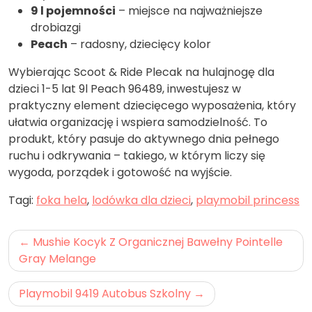
9 l pojemności
– miejsce na najważniejsze
drobiazgi
Peach
– radosny, dziecięcy kolor
Wybierając Scoot & Ride Plecak na hulajnogę dla
dzieci 1-5 lat 9l Peach 96489, inwestujesz w
praktyczny element dziecięcego wyposażenia, który
ułatwia organizację i wspiera samodzielność. To
produkt, który pasuje do aktywnego dnia pełnego
ruchu i odkrywania – takiego, w którym liczy się
wygoda, porządek i gotowość na wyjście.
Tagi:
foka hela
,
lodówka dla dzieci
,
playmobil princess
Nawigacja
Mushie Kocyk Z Organicznej Bawełny Pointelle
wpisu
Gray Melange
Playmobil 9419 Autobus Szkolny