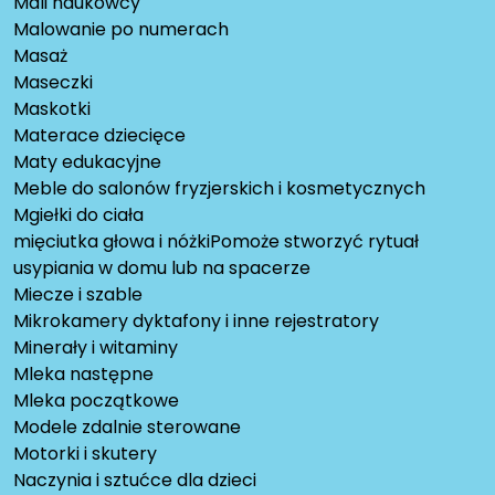
Mali naukowcy
Malowanie po numerach
Masaż
Maseczki
Maskotki
Materace dziecięce
Maty edukacyjne
Meble do salonów fryzjerskich i kosmetycznych
Mgiełki do ciała
mięciutka głowa i nóżkiPomoże stworzyć rytuał
usypiania w domu lub na spacerze
Miecze i szable
Mikrokamery dyktafony i inne rejestratory
Minerały i witaminy
Mleka następne
Mleka początkowe
Modele zdalnie sterowane
Motorki i skutery
Naczynia i sztućce dla dzieci