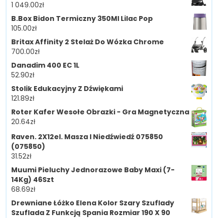
1 049.00
zł
B.Box Bidon Termiczny 350Ml Lilac Pop
105.00
zł
Britax Affinity 2 Stelaż Do Wózka Chrome
700.00
zł
Danadim 400 EC 1L
52.90
zł
Stolik Edukacyjny Z Dźwiękami
121.89
zł
Roter Kafer Wesołe Obrazki - Gra Magnetyczna
20.64
zł
Raven. 2X12el. Masza I Niedźwiedź 075850
(075850)
31.52
zł
Muumi Pieluchy Jednorazowe Baby Maxi (7-
14Kg) 46Szt
68.69
zł
Drewniane Łóżko Elena Kolor Szary Szuflady
Szuflada Z Funkcją Spania Rozmiar 190 X 90