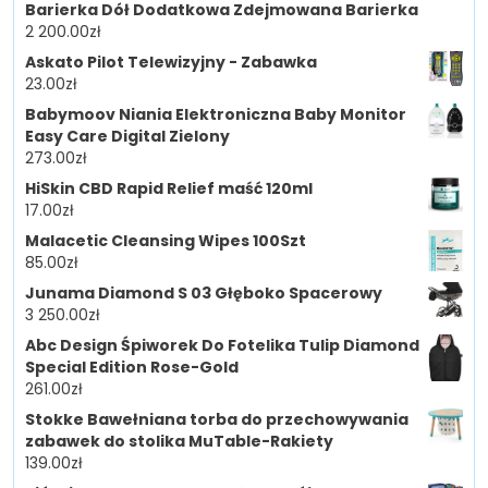
Barierka Dół Dodatkowa Zdejmowana Barierka
2 200.00
zł
Askato Pilot Telewizyjny - Zabawka
23.00
zł
Babymoov Niania Elektroniczna Baby Monitor
Easy Care Digital Zielony
273.00
zł
HiSkin CBD Rapid Relief maść 120ml
17.00
zł
Malacetic Cleansing Wipes 100Szt
85.00
zł
Junama Diamond S 03 Głęboko Spacerowy
3 250.00
zł
Abc Design Śpiworek Do Fotelika Tulip Diamond
Special Edition Rose-Gold
261.00
zł
Stokke Bawełniana torba do przechowywania
zabawek do stolika MuTable-Rakiety
139.00
zł