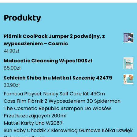
Produkty
Piórnik CoolPack Jumper 2 podwójny, z
wyposażeniem – Cosmic
41.90
zł
Malacetic Cleansing Wipes 100Szt
85.00
zł
Schleich Shiba Inu Matka I Szczenię 42479
32.90
zł
Famosa Playset Nancy Self Care Kit 43Cm
Cass Film Piórnik Z Wyposażeniem 3D Spiderman
The Cosmetic Republic Szampon Do Włosów
Przetłuszczających 200ml
Mattel Karty Uno W2087
Sun Baby Chodzik Z Kierownicą Gumowe Kółka Dżwięk