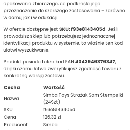
opakowania zbiorczego, co podkreśla jego
przeznaczenie do szerszego zastosowania – zarówno
w domu, jak i w edukacji.
W ofercie dostępne jest
SKU: f93e8143405d
. Jeśli
prowadzisz sklep lub potrzebujesz jednoznacznej
identyfikacji produktu w systemie, to właśnie ten kod
ułatwi wyszukiwanie.
Produkt posiada także kod EAN
4043946376347
,
dzięki czemu łatwo zweryfikujesz zgodność towaru z
konkretną wersją zestawu.
Cecha
Wartość
Simba Toys Strażak Sam Stempelki
Nazwa
(24Szt)
SKU
f93e8143405d
Cena
126.32 zł
Producent
Simba