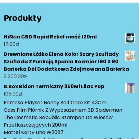
Produkty
HiSkin CBD Rapid Relief maść 120ml
17.00
zł
Drewniane Łóżko Elena Kolor Szary Szuflady
Szuflada Z Funkcją Spania Rozmiar 190 X 90
Barierka Dół Dodatkowa Zdejmowana Barierka
2 200.00
zł
B.Box Bidon Termiczny 350Ml Lilac Pop
105.00
zł
Famosa Playset Nancy Self Care Kit 43Cm
Cass Film Piórnik Z Wyposażeniem 3D Spiderman
The Cosmetic Republic Szampon Do Włosów
Przetłuszczających 200ml
Mattel Karty Uno W2087