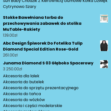
Sun Baby Chodzik Z Kierownicą Gumowe Kółka Dżwięk
Cytrynowo Szary
Stokke Bawełniana torba do
przechowywania zabawek do stolika
MuTable-Rakiety
139.00
zł
Abc Design Śpiworek Do Fotelika Tulip
Diamond Special Edition Rose-Gold
261.00
zł
Junama Diamond S 03 Głęboko Spacerowy
3 250.00
zł
Akcesoria dla lalek
Akcesoria do butelek
Akcesoria do sprzętu prezentacyjnego
Akcesoria do tańca
Akcesoria do wózków
Akcesoria i części modelarskie