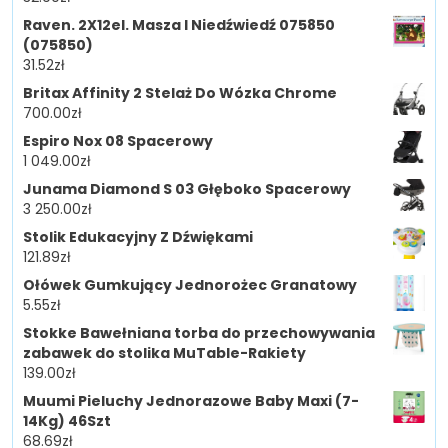
Raven. 2X12el. Masza I Niedźwiedź 075850
(075850)
31.52
zł
Britax Affinity 2 Stelaż Do Wózka Chrome
700.00
zł
Espiro Nox 08 Spacerowy
1 049.00
zł
Junama Diamond S 03 Głęboko Spacerowy
3 250.00
zł
Stolik Edukacyjny Z Dźwiękami
121.89
zł
Ołówek Gumkujący Jednorożec Granatowy
5.55
zł
Stokke Bawełniana torba do przechowywania
zabawek do stolika MuTable-Rakiety
139.00
zł
Muumi Pieluchy Jednorazowe Baby Maxi (7-
14Kg) 46Szt
68.69
zł