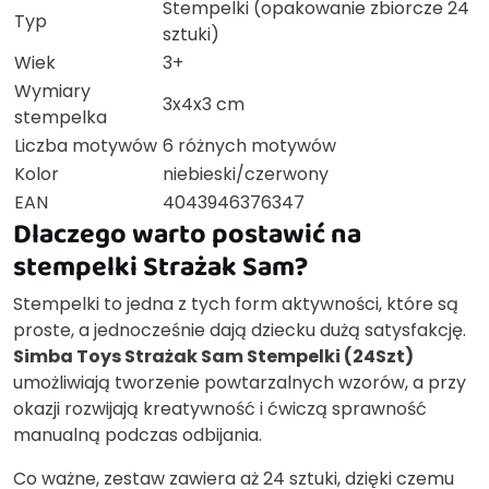
Stempelki (opakowanie zbiorcze 24
Typ
sztuki)
Wiek
3+
Wymiary
3x4x3 cm
stempelka
Liczba motywów
6 różnych motywów
Kolor
niebieski/czerwony
EAN
4043946376347
Dlaczego warto postawić na
stempelki Strażak Sam?
Stempelki to jedna z tych form aktywności, które są
proste, a jednocześnie dają dziecku dużą satysfakcję.
Simba Toys Strażak Sam Stempelki (24Szt)
umożliwiają tworzenie powtarzalnych wzorów, a przy
okazji rozwijają kreatywność i ćwiczą sprawność
manualną podczas odbijania.
Co ważne, zestaw zawiera aż 24 sztuki, dzięki czemu