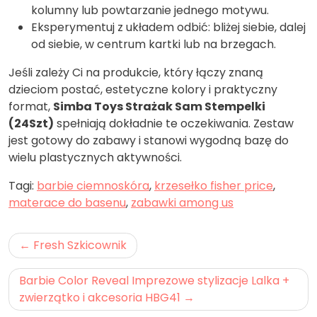
kolumny lub powtarzanie jednego motywu.
Eksperymentuj z układem odbić: bliżej siebie, dalej
od siebie, w centrum kartki lub na brzegach.
Jeśli zależy Ci na produkcie, który łączy znaną
dzieciom postać, estetyczne kolory i praktyczny
format,
Simba Toys Strażak Sam Stempelki
(24Szt)
spełniają dokładnie te oczekiwania. Zestaw
jest gotowy do zabawy i stanowi wygodną bazę do
wielu plastycznych aktywności.
Tagi:
barbie ciemnoskóra
,
krzesełko fisher price
,
materace do basenu
,
zabawki among us
Nawigacja
Fresh Szkicownik
wpisu
Barbie Color Reveal Imprezowe stylizacje Lalka +
zwierzątko i akcesoria HBG41