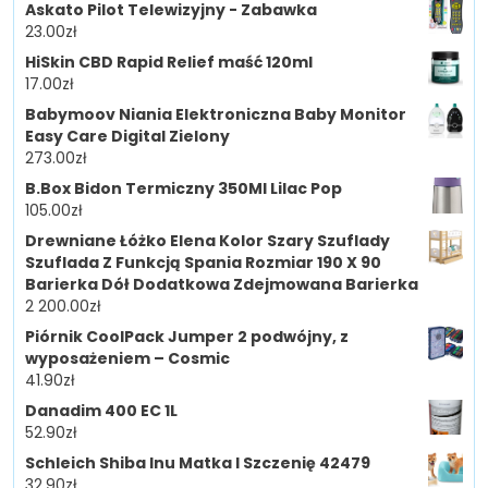
Askato Pilot Telewizyjny - Zabawka
23.00
zł
HiSkin CBD Rapid Relief maść 120ml
17.00
zł
Babymoov Niania Elektroniczna Baby Monitor
Easy Care Digital Zielony
273.00
zł
B.Box Bidon Termiczny 350Ml Lilac Pop
105.00
zł
Drewniane Łóżko Elena Kolor Szary Szuflady
Szuflada Z Funkcją Spania Rozmiar 190 X 90
Barierka Dół Dodatkowa Zdejmowana Barierka
2 200.00
zł
Piórnik CoolPack Jumper 2 podwójny, z
wyposażeniem – Cosmic
41.90
zł
Danadim 400 EC 1L
52.90
zł
Schleich Shiba Inu Matka I Szczenię 42479
32.90
zł