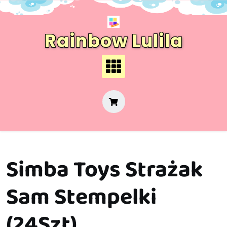
Skip
to
content
Rainbow Lulila
Simba Toys Strażak
Sam Stempelki
(24Szt)