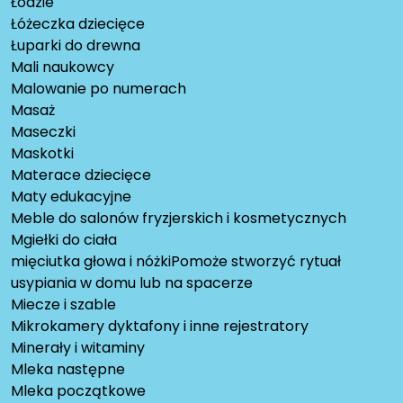
Łodzie
Łóżeczka dziecięce
Łuparki do drewna
Mali naukowcy
Malowanie po numerach
Masaż
Maseczki
Maskotki
Materace dziecięce
Maty edukacyjne
Meble do salonów fryzjerskich i kosmetycznych
Mgiełki do ciała
mięciutka głowa i nóżkiPomoże stworzyć rytuał
usypiania w domu lub na spacerze
Miecze i szable
Mikrokamery dyktafony i inne rejestratory
Minerały i witaminy
Mleka następne
Mleka początkowe