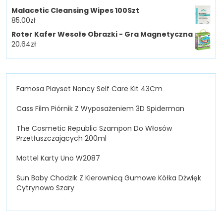
Malacetic Cleansing Wipes 100Szt
85.00
zł
Roter Kafer Wesołe Obrazki - Gra Magnetyczna
20.64
zł
Famosa Playset Nancy Self Care Kit 43Cm
Cass Film Piórnik Z Wyposażeniem 3D Spiderman
The Cosmetic Republic Szampon Do Włosów
Przetłuszczających 200ml
Mattel Karty Uno W2087
Sun Baby Chodzik Z Kierownicą Gumowe Kółka Dżwięk
Cytrynowo Szary