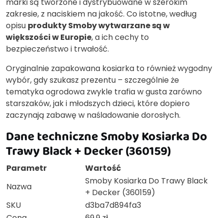
marki są tworzone i dystrybuowane w szerokim
zakresie, z naciskiem na jakość. Co istotne, według
opisu
produkty Smoby wytwarzane są w
większości w Europie
, a ich cechy to
bezpieczeństwo i trwałość.
Oryginalnie zapakowana kosiarka to również wygodny
wybór, gdy szukasz prezentu – szczególnie że
tematyka ogrodowa zwykle trafia w gusta zarówno
starszaków, jak i młodszych dzieci, które dopiero
zaczynają zabawę w naśladowanie dorosłych.
Dane techniczne Smoby Kosiarka Do
Trawy Black + Decker (360159)
Parametr
Wartość
Smoby Kosiarka Do Trawy Black
Nazwa
+ Decker (360159)
SKU
d3ba7d894fa3
Cena
69.9 zł