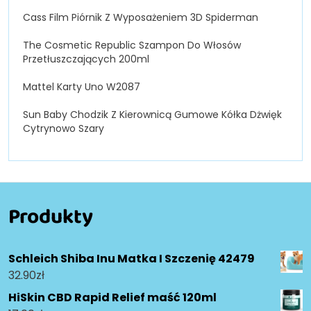
Cass Film Piórnik Z Wyposażeniem 3D Spiderman
The Cosmetic Republic Szampon Do Włosów
Przetłuszczających 200ml
Mattel Karty Uno W2087
Sun Baby Chodzik Z Kierownicą Gumowe Kółka Dżwięk
Cytrynowo Szary
Produkty
Schleich Shiba Inu Matka I Szczenię 42479
32.90
zł
HiSkin CBD Rapid Relief maść 120ml