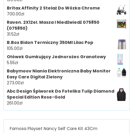
Britax Affinity 2 Stelaż Do Wózka Chrome
700.00
zł
Raven. 2X12el. Masza I Niedźwiedź 075850
(075850)
31.52
zł
B.Box Bidon Termiczny 350Ml Lilac Pop
105.00
zł
Ołówek Gumkujący Jednorożec Granatowy
5.55
zł
Babymoov Niania Elektroniczna Baby Monitor
Easy Care Digital Zielony
273.00
zł
Abc Design Śpiworek Do Fotelika Tulip Diamond
Special Edition Rose-Gold
261.00
zł
Famosa Playset Nancy Self Care Kit 43Cm