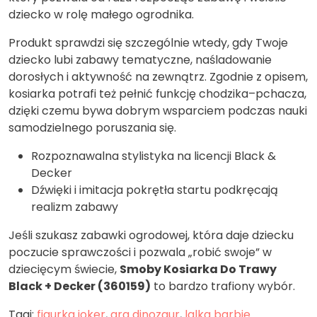
dziecko w rolę małego ogrodnika.
Produkt sprawdzi się szczególnie wtedy, gdy Twoje
dziecko lubi zabawy tematyczne, naśladowanie
dorosłych i aktywność na zewnątrz. Zgodnie z opisem,
kosiarka potrafi też pełnić funkcję chodzika–pchacza,
dzięki czemu bywa dobrym wsparciem podczas nauki
samodzielnego poruszania się.
Rozpoznawalna stylistyka na licencji Black &
Decker
Dźwięki i imitacja pokrętła startu podkręcają
realizm zabawy
Jeśli szukasz zabawki ogrodowej, która daje dziecku
poczucie sprawczości i pozwala „robić swoje” w
dziecięcym świecie,
Smoby Kosiarka Do Trawy
Black + Decker (360159)
to bardzo trafiony wybór.
Tagi:
figurka joker
,
gra dinozaur
,
lalka barbie