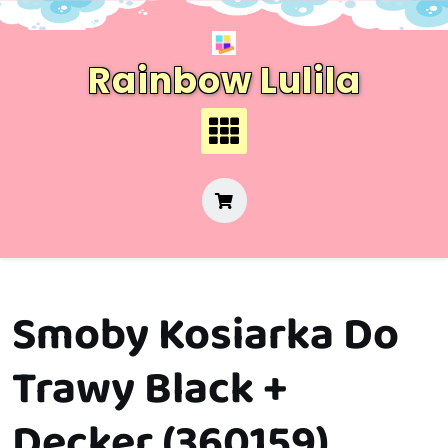
Skip
to
content
Rainbow Lulila
Smoby Kosiarka Do
Trawy Black +
Decker (360159)