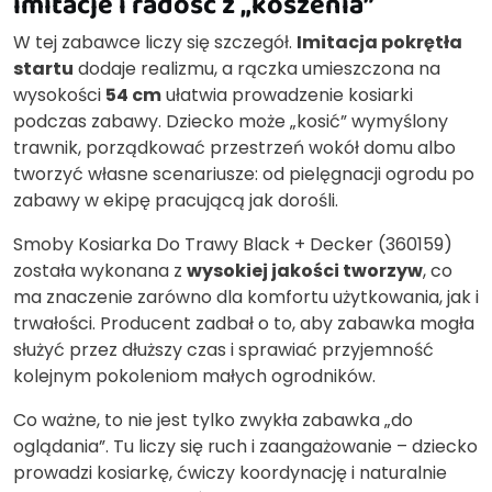
imitacje i radość z „koszenia”
W tej zabawce liczy się szczegół.
Imitacja pokrętła
startu
dodaje realizmu, a rączka umieszczona na
wysokości
54 cm
ułatwia prowadzenie kosiarki
podczas zabawy. Dziecko może „kosić” wymyślony
trawnik, porządkować przestrzeń wokół domu albo
tworzyć własne scenariusze: od pielęgnacji ogrodu po
zabawy w ekipę pracującą jak dorośli.
Smoby Kosiarka Do Trawy Black + Decker (360159)
została wykonana z
wysokiej jakości tworzyw
, co
ma znaczenie zarówno dla komfortu użytkowania, jak i
trwałości. Producent zadbał o to, aby zabawka mogła
służyć przez dłuższy czas i sprawiać przyjemność
kolejnym pokoleniom małych ogrodników.
Co ważne, to nie jest tylko zwykła zabawka „do
oglądania”. Tu liczy się ruch i zaangażowanie – dziecko
prowadzi kosiarkę, ćwiczy koordynację i naturalnie