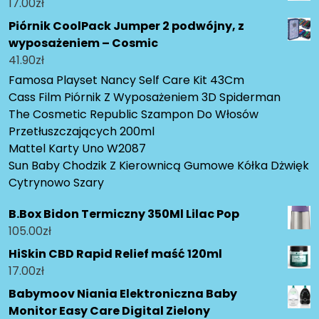
17.00
zł
Piórnik CoolPack Jumper 2 podwójny, z
wyposażeniem – Cosmic
41.90
zł
Famosa Playset Nancy Self Care Kit 43Cm
Cass Film Piórnik Z Wyposażeniem 3D Spiderman
The Cosmetic Republic Szampon Do Włosów
Przetłuszczających 200ml
Mattel Karty Uno W2087
Sun Baby Chodzik Z Kierownicą Gumowe Kółka Dżwięk
Cytrynowo Szary
B.Box Bidon Termiczny 350Ml Lilac Pop
105.00
zł
HiSkin CBD Rapid Relief maść 120ml
17.00
zł
Babymoov Niania Elektroniczna Baby
Monitor Easy Care Digital Zielony