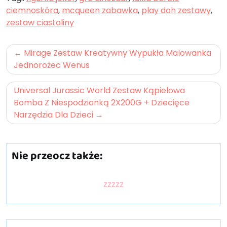
ciemnoskóra
,
mcqueen zabawka
,
play doh zestawy
,
zestaw ciastoliny
Nawigacja
Mirage Zestaw Kreatywny Wypukła Malowanka
wpisu
Jednorożec Wenus
Universal Jurassic World Zestaw Kąpielowa
Bomba Z Niespodzianką 2X200G + Dziecięce
Narzędzia Dla Dzieci
Nie przeocz także:
zzzzz