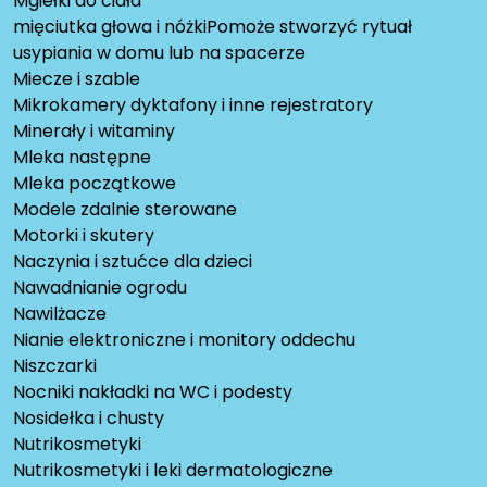
Mgiełki do ciała
mięciutka głowa i nóżkiPomoże stworzyć rytuał
usypiania w domu lub na spacerze
Miecze i szable
Mikrokamery dyktafony i inne rejestratory
Minerały i witaminy
Mleka następne
Mleka początkowe
Modele zdalnie sterowane
Motorki i skutery
Naczynia i sztućce dla dzieci
Nawadnianie ogrodu
Nawilżacze
Nianie elektroniczne i monitory oddechu
Niszczarki
Nocniki nakładki na WC i podesty
Nosidełka i chusty
Nutrikosmetyki
Nutrikosmetyki i leki dermatologiczne