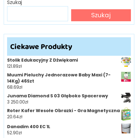
Szukaj
Szukaj
Ciekawe Produkty
Stolik Edukacyjny Z Dźwiękami
121.89
zł
Muumi Pieluchy Jednorazowe Baby Maxi (7-
14Kg) 46Szt
68.69
zł
Junama Diamond S 03 Głęboko Spacerowy
3 250.00
zł
Roter Kafer Wesołe Obrazki - Gra Magnetyczna
20.64
zł
Danadim 400 EC 1L
52.90
zł