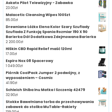
Askato Pilot Telewizyjny - Zabawka
23.00
zł
Malacetic Cleansing Wipes 100Szt
85.00
zł
Drewniane Łóżko Elena Kolor Szary Szuflady
Szuflada Z Funkcją Spania Rozmiar 190 X 90
Barierka Dół Dodatkowa Zdejmowana Barierka
2 200.00
zł
HiSkin CBD Rapid Relief maść 120ml
17.00
zł
Espiro Nox 08 Spacerowy
1 049.00
zł
Piórnik CoolPack Jumper 2 podwójny, z
wyposażeniem – Cosmic
41.90
zł
Schleich Shiba Inu Matka I Szczenię 42479
32.90
zł
Stokke Bawełniana torba do przechowywania
zabawek do stolika MuTable-Rakiety
139.00
zł