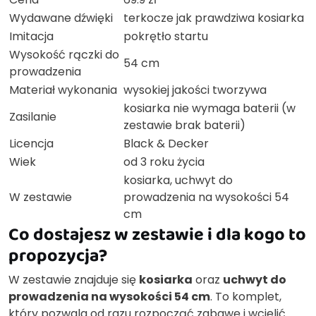
Wydawane dźwięki
terkocze jak prawdziwa kosiarka
Imitacja
pokrętło startu
Wysokość rączki do
54 cm
prowadzenia
Materiał wykonania
wysokiej jakości tworzywa
kosiarka nie wymaga baterii (w
Zasilanie
zestawie brak baterii)
Licencja
Black & Decker
Wiek
od 3 roku życia
kosiarka, uchwyt do
W zestawie
prowadzenia na wysokości 54
cm
Co dostajesz w zestawie i dla kogo to
propozycja?
W zestawie znajduje się
kosiarka
oraz
uchwyt do
prowadzenia na wysokości 54 cm
. To komplet,
który pozwala od razu rozpocząć zabawę i wcielić