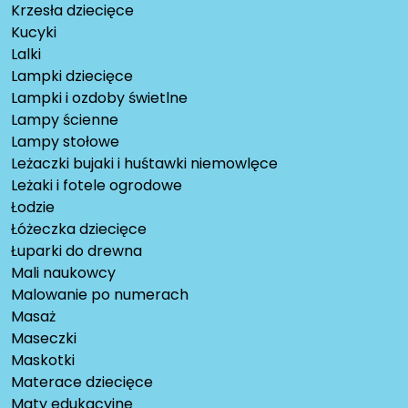
Krzesła dziecięce
Kucyki
Lalki
Lampki dziecięce
Lampki i ozdoby świetlne
Lampy ścienne
Lampy stołowe
Leżaczki bujaki i huśtawki niemowlęce
Leżaki i fotele ogrodowe
Łodzie
Łóżeczka dziecięce
Łuparki do drewna
Mali naukowcy
Malowanie po numerach
Masaż
Maseczki
Maskotki
Materace dziecięce
Maty edukacyjne