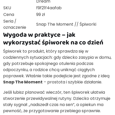
Dream
SKU
f9f21f4aafab
Cena
99 zł
Seria /
Snap The Moment // Śpiworki
oznaczenie
Wygoda w praktyce – jak
wykorzystać śpiworek na co dzień
Śpiworek to produkt, który sprawdza się w
codziennych sytuacjach: gdy dziecko zasypia w domu,
gdy potrzebuje spokojnego otulenia podczas
odpoczynku, a rodzice chcą uniknąć ciągłych
poprawek. Właśnie takie podejście jest zgodne z ideą
Snap The Moment
– prostota i szybkie działanie.
Jeśli lubisz planować wieczór, ten śpiworek ułatwia
stworzenie przewidywalnej rutyny. Dziecko otrzymuje
stały sygnał: „nadszedł czas na sen”, a opiekun ma
pewność, że przygotowanie przebiega sprawnie.