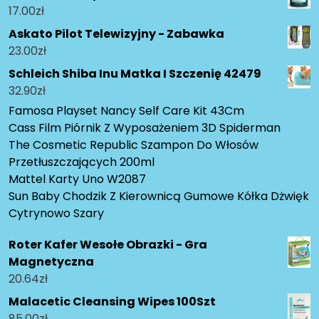
17.00
zł
Askato Pilot Telewizyjny - Zabawka
23.00
zł
Schleich Shiba Inu Matka I Szczenię 42479
32.90
zł
Famosa Playset Nancy Self Care Kit 43Cm
Cass Film Piórnik Z Wyposażeniem 3D Spiderman
The Cosmetic Republic Szampon Do Włosów
Przetłuszczających 200ml
Mattel Karty Uno W2087
Sun Baby Chodzik Z Kierownicą Gumowe Kółka Dżwięk
Cytrynowo Szary
Roter Kafer Wesołe Obrazki - Gra
Magnetyczna
20.64
zł
Malacetic Cleansing Wipes 100Szt
85.00
zł