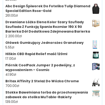
Abc Design Śpiworek Do Fotelika Tulip Diamond
Special Edition Rose-Gold
261.00
zł
Drewniane Łóżko Elena Kolor Szary Szuflady
Szuflada Z Funkcją Spania Rozmiar 190 X 90
Barierka Dół Dodatkowa Zdejmowana Barierka
2 200.00
zł
Ołówek Gumkujący Jednorożec Granatowy
5.55
zł
HiSkin CBD Rapid Relief maść 120ml
17.00
zł
Piórnik CoolPack Jumper 2 podwójny, z
wyposażeniem – Cosmic
41.90
zł
Britax Affinity 2 Stelaż Do Wózka Chrome
700.00
zł
Stokke Bawełniana torba do przechowywania
zabawek do stolika MuTable-Rakiety
139.00
zł