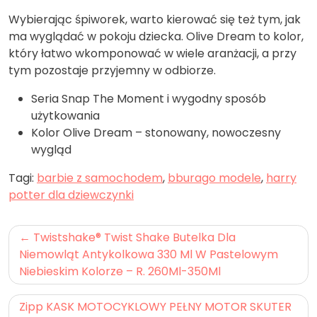
Wybierając śpiworek, warto kierować się też tym, jak
ma wyglądać w pokoju dziecka. Olive Dream to kolor,
który łatwo wkomponować w wiele aranżacji, a przy
tym pozostaje przyjemny w odbiorze.
Seria Snap The Moment i wygodny sposób
użytkowania
Kolor Olive Dream – stonowany, nowoczesny
wygląd
Tagi:
barbie z samochodem
,
bburago modele
,
harry
potter dla dziewczynki
Nawigacja
Twistshake® Twist Shake Butelka Dla
wpisu
Niemowląt Antykolkowa 330 Ml W Pastelowym
Niebieskim Kolorze – R. 260Ml-350Ml
Zipp KASK MOTOCYKLOWY PEŁNY MOTOR SKUTER