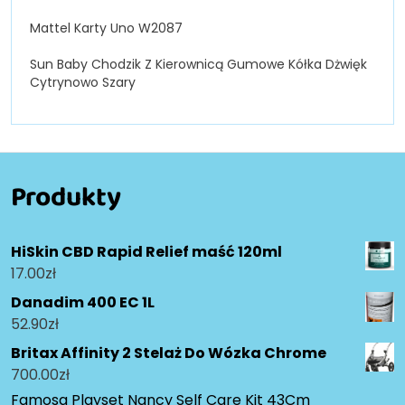
Mattel Karty Uno W2087
Sun Baby Chodzik Z Kierownicą Gumowe Kółka Dżwięk
Cytrynowo Szary
Produkty
HiSkin CBD Rapid Relief maść 120ml
17.00
zł
Danadim 400 EC 1L
52.90
zł
Britax Affinity 2 Stelaż Do Wózka Chrome
700.00
zł
Famosa Playset Nancy Self Care Kit 43Cm