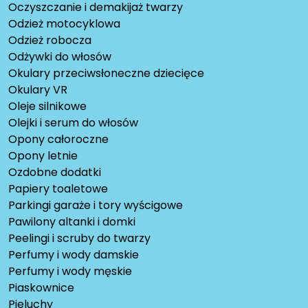
Oczyszczanie i demakijaż twarzy
Odzież motocyklowa
Odzież robocza
Odżywki do włosów
Okulary przeciwsłoneczne dziecięce
Okulary VR
Oleje silnikowe
Olejki i serum do włosów
Opony całoroczne
Opony letnie
Ozdobne dodatki
Papiery toaletowe
Parkingi garaże i tory wyścigowe
Pawilony altanki i domki
Peelingi i scruby do twarzy
Perfumy i wody damskie
Perfumy i wody męskie
Piaskownice
Pieluchy