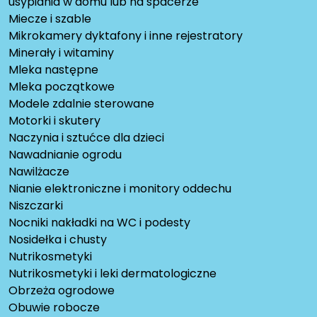
usypiania w domu lub na spacerze
Miecze i szable
Mikrokamery dyktafony i inne rejestratory
Minerały i witaminy
Mleka następne
Mleka początkowe
Modele zdalnie sterowane
Motorki i skutery
Naczynia i sztućce dla dzieci
Nawadnianie ogrodu
Nawilżacze
Nianie elektroniczne i monitory oddechu
Niszczarki
Nocniki nakładki na WC i podesty
Nosidełka i chusty
Nutrikosmetyki
Nutrikosmetyki i leki dermatologiczne
Obrzeża ogrodowe
Obuwie robocze