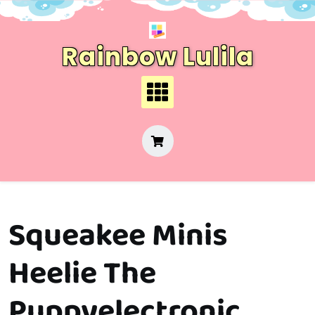
Skip
to
content
Rainbow Lulila
Squeakee Minis
Heelie The
Puppyelectronic