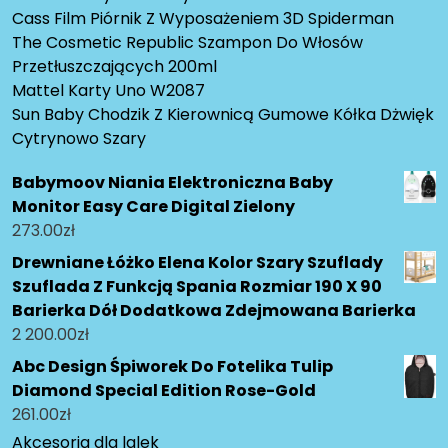
Cass Film Piórnik Z Wyposażeniem 3D Spiderman
The Cosmetic Republic Szampon Do Włosów
Przetłuszczających 200ml
Mattel Karty Uno W2087
Sun Baby Chodzik Z Kierownicą Gumowe Kółka Dżwięk
Cytrynowo Szary
Babymoov Niania Elektroniczna Baby
Monitor Easy Care Digital Zielony
273.00
zł
Drewniane Łóżko Elena Kolor Szary Szuflady
Szuflada Z Funkcją Spania Rozmiar 190 X 90
Barierka Dół Dodatkowa Zdejmowana Barierka
2 200.00
zł
Abc Design Śpiworek Do Fotelika Tulip
Diamond Special Edition Rose-Gold
261.00
zł
Akcesoria dla lalek