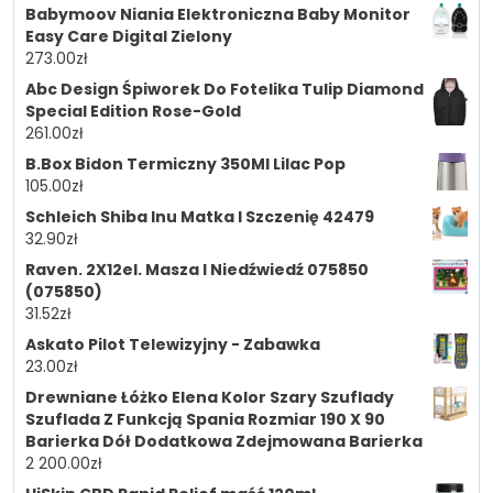
Babymoov Niania Elektroniczna Baby Monitor
Easy Care Digital Zielony
273.00
zł
Abc Design Śpiworek Do Fotelika Tulip Diamond
Special Edition Rose-Gold
261.00
zł
B.Box Bidon Termiczny 350Ml Lilac Pop
105.00
zł
Schleich Shiba Inu Matka I Szczenię 42479
32.90
zł
Raven. 2X12el. Masza I Niedźwiedź 075850
(075850)
31.52
zł
Askato Pilot Telewizyjny - Zabawka
23.00
zł
Drewniane Łóżko Elena Kolor Szary Szuflady
Szuflada Z Funkcją Spania Rozmiar 190 X 90
Barierka Dół Dodatkowa Zdejmowana Barierka
2 200.00
zł