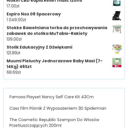
HiSkin CBD Rapid Relief maść 120ml
17.00
zł
Espiro Nox 08 Spacerowy
1 049.00
zł
Stokke Bawełniana torba do przechowywania
zabawek do stolika MuTable-Rakiety
139.00
zł
Stolik Edukacyjny Z Dźwiękami
121.89
zł
Muumi Pieluchy Jednorazowe Baby Maxi (7-
14Kg) 46Szt
68.69
zł
Famosa Playset Nancy Self Care Kit 43Cm
Cass Film Piórnik Z Wyposażeniem 3D Spiderman
The Cosmetic Republic Szampon Do Włosów
Przetłuszczających 200ml