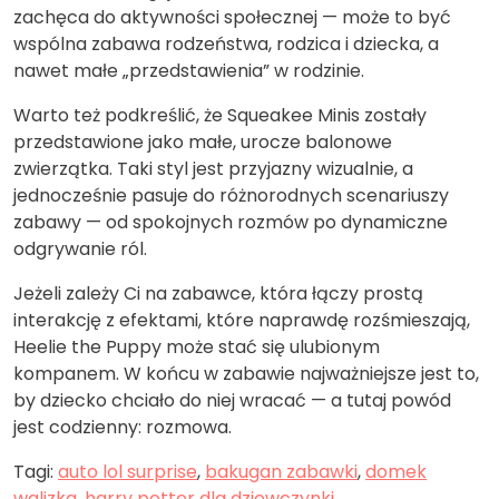
zachęca do aktywności społecznej — może to być
wspólna zabawa rodzeństwa, rodzica i dziecka, a
nawet małe „przedstawienia” w rodzinie.
Warto też podkreślić, że Squeakee Minis zostały
przedstawione jako małe, urocze balonowe
zwierzątka. Taki styl jest przyjazny wizualnie, a
jednocześnie pasuje do różnorodnych scenariuszy
zabawy — od spokojnych rozmów po dynamiczne
odgrywanie ról.
Jeżeli zależy Ci na zabawce, która łączy prostą
interakcję z efektami, które naprawdę rozśmieszają,
Heelie the Puppy może stać się ulubionym
kompanem. W końcu w zabawie najważniejsze jest to,
by dziecko chciało do niej wracać — a tutaj powód
jest codzienny: rozmowa.
Tagi:
auto lol surprise
,
bakugan zabawki
,
domek
walizka
,
harry potter dla dziewczynki