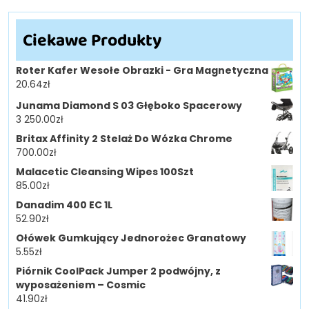
Ciekawe Produkty
Roter Kafer Wesołe Obrazki - Gra Magnetyczna
20.64
zł
Junama Diamond S 03 Głęboko Spacerowy
3 250.00
zł
Britax Affinity 2 Stelaż Do Wózka Chrome
700.00
zł
Malacetic Cleansing Wipes 100Szt
85.00
zł
Danadim 400 EC 1L
52.90
zł
Ołówek Gumkujący Jednorożec Granatowy
5.55
zł
Piórnik CoolPack Jumper 2 podwójny, z
wyposażeniem – Cosmic
41.90
zł