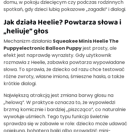
domu, w pokoju dziecięcym czy podczas rodzinnych
spotkań, gdy dzieci lubią pokazowe „zagadki” i dialogi.
Jak działa Heelie? Powtarza słowa i
„heliuje” głos
Mechanizm działania
Squeakee Minis Heelie The
Puppyelectronic Balloon Puppy
jest prosty, ale
efekt jest naprawdę wyrazisty. Gdy użytkownik
rozmawia z Heelie, zabawka powtarza wypowiadane
słowa. To sprawia, że dziecko od razu chce testować
różne zwroty, własne imiona, śmieszne hasła, a także
krótkie dialogi.
Największą atrakcją jest zmiana barwy głosu na
„helową”. W praktyce oznacza to, że wypowiedzi
brzmą komicznie i bardziej „piszcząco”, co naturalnie
wywołuje uśmiech. Tego typu funkcja świetnie
sprawdza się w zabawie w role: dziecko może udawać
opiekuna, bohatera bajki albo prowadzić mini-