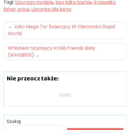
Tagi:
bburago modele
,
ken lalka barbie
,
krzesełko
fisher price
,
ubranka dla kena
Nawigacja
Joko Mega Tor Świecący W Ciemności Rapid
wpisu
World
Whisbear Szumiący Króliś Friends Biały
(WHISB100)
Nie przeocz także:
zzzzz
Szukaj