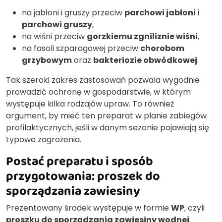
na jabłoni i gruszy przeciw
parchowi jabłoni
i
parchowi gruszy
,
na wiśni przeciw
gorzkiemu zgniliznie wiśni
,
na fasoli szparagowej przeciw
chorobom
grzybowym
oraz
bakteriozie obwódkowej
.
Tak szeroki zakres zastosowań pozwala wygodnie
prowadzić ochronę w gospodarstwie, w którym
występuje kilka rodzajów upraw. To również
argument, by mieć ten preparat w planie zabiegów
profilaktycznych, jeśli w danym sezonie pojawiają się
typowe zagrożenia.
Postać preparatu i sposób
przygotowania: proszek do
sporządzania zawiesiny
Prezentowany środek występuje w formie
WP
, czyli
proszku do sporządzania zawiesiny wodnej
.