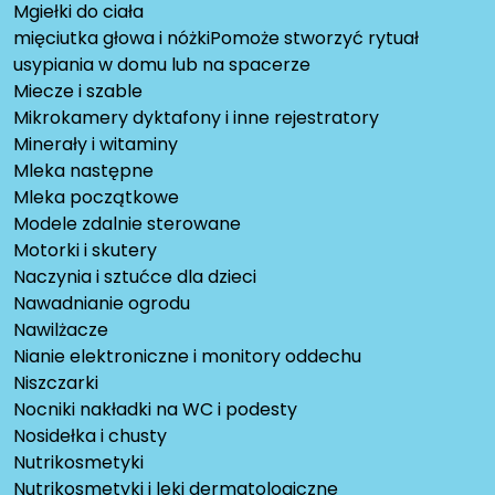
Mgiełki do ciała
mięciutka głowa i nóżkiPomoże stworzyć rytuał
usypiania w domu lub na spacerze
Miecze i szable
Mikrokamery dyktafony i inne rejestratory
Minerały i witaminy
Mleka następne
Mleka początkowe
Modele zdalnie sterowane
Motorki i skutery
Naczynia i sztućce dla dzieci
Nawadnianie ogrodu
Nawilżacze
Nianie elektroniczne i monitory oddechu
Niszczarki
Nocniki nakładki na WC i podesty
Nosidełka i chusty
Nutrikosmetyki
Nutrikosmetyki i leki dermatologiczne