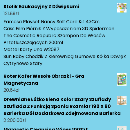
Stolik Edukacyjny Z Dźwiękami
121.89
zł
Famosa Playset Nancy Self Care Kit 43Cm
Cass Film Piórnik Z Wyposażeniem 3D Spiderman
The Cosmetic Republic Szampon Do Włosów
Przetłuszczających 200ml
Mattel Karty Uno W2087
Sun Baby Chodzik Z Kierownicą Gumowe Kółka Dżwięk
Cytrynowo Szary
Roter Kafer Wesołe Obrazki - Gra
Magnetyczna
20.64
zł
Drewniane Łóżko Elena Kolor Szary Szuflady
Szuflada Z Funkcją Spania Rozmiar 190 X 90
Barierka Dół Dodatkowa Zdejmowana Barierka
2 200.00
zł
Malacetic Cleansing Wipes 100Szt