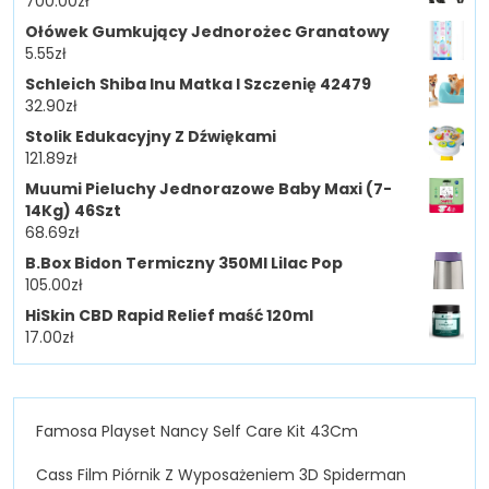
700.00
zł
Ołówek Gumkujący Jednorożec Granatowy
5.55
zł
Schleich Shiba Inu Matka I Szczenię 42479
32.90
zł
Stolik Edukacyjny Z Dźwiękami
121.89
zł
Muumi Pieluchy Jednorazowe Baby Maxi (7-
14Kg) 46Szt
68.69
zł
B.Box Bidon Termiczny 350Ml Lilac Pop
105.00
zł
HiSkin CBD Rapid Relief maść 120ml
17.00
zł
Famosa Playset Nancy Self Care Kit 43Cm
Cass Film Piórnik Z Wyposażeniem 3D Spiderman