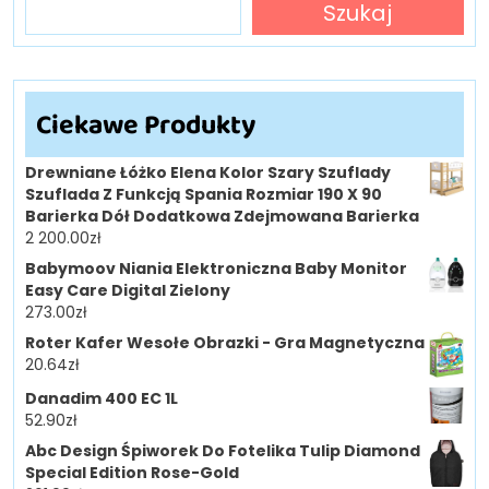
Szukaj
Ciekawe Produkty
Drewniane Łóżko Elena Kolor Szary Szuflady
Szuflada Z Funkcją Spania Rozmiar 190 X 90
Barierka Dół Dodatkowa Zdejmowana Barierka
2 200.00
zł
Babymoov Niania Elektroniczna Baby Monitor
Easy Care Digital Zielony
273.00
zł
Roter Kafer Wesołe Obrazki - Gra Magnetyczna
20.64
zł
Danadim 400 EC 1L
52.90
zł
Abc Design Śpiworek Do Fotelika Tulip Diamond
Special Edition Rose-Gold