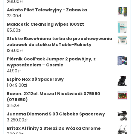
261.00
zł
Askato Pilot Telewizyjny - Zabawka
23.00
zł
Malacetic Cleansing Wipes 100Szt
85.00
zł
Stokke Bawełniana torba do przechowywania
zabawek do stolika MuTable-Rakiety
139.00
zł
Piórnik CoolPack Jumper 2 podwójny, z
wyposażeniem – Cosmic
41.90
zł
Espiro Nox 08 Spacerowy
1 049.00
zł
Raven. 2X12el. Masza I Niedźwiedź 075850
(075850)
31.52
zł
Junama Diamond S 03 Głęboko Spacerowy
3 250.00
zł
Britax Affinity 2 Stelaż Do Wózka Chrome