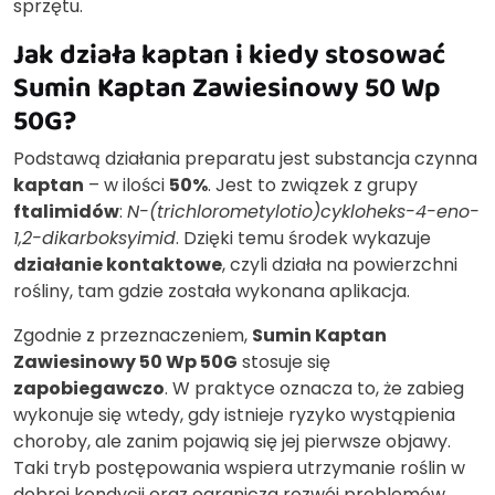
sprzętu.
Jak działa kaptan i kiedy stosować
Sumin Kaptan Zawiesinowy 50 Wp
50G?
Podstawą działania preparatu jest substancja czynna
kaptan
– w ilości
50%
. Jest to związek z grupy
ftalimidów
:
N-(trichlorometylotio)cykloheks-4-eno-
1,2-dikarboksyimid
. Dzięki temu środek wykazuje
działanie kontaktowe
, czyli działa na powierzchni
rośliny, tam gdzie została wykonana aplikacja.
Zgodnie z przeznaczeniem,
Sumin Kaptan
Zawiesinowy 50 Wp 50G
stosuje się
zapobiegawczo
. W praktyce oznacza to, że zabieg
wykonuje się wtedy, gdy istnieje ryzyko wystąpienia
choroby, ale zanim pojawią się jej pierwsze objawy.
Taki tryb postępowania wspiera utrzymanie roślin w
dobrej kondycji oraz ogranicza rozwój problemów.