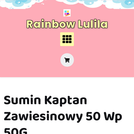
Skip
to
content
Rainbow Lulila
Sumin Kaptan
Zawiesinowy 50 Wp
50G