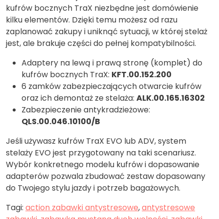
kufrów bocznych TraX niezbędne jest domówienie
kilku elementów. Dzięki temu możesz od razu
zaplanować zakupy i uniknąć sytuacji, w której stelaż
jest, ale brakuje części do pełnej kompatybilności.
Adaptery na lewą i prawą stronę (komplet) do
kufrów bocznych TraX:
KFT.00.152.200
6 zamków zabezpieczających otwarcie kufrów
oraz ich demontaż ze stelaża:
ALK.00.165.16302
Zabezpieczenie antykradzieżowe:
QLS.00.046.10100/B
Jeśli używasz kufrów TraX EVO lub ADV, system
stelaży EVO jest przygotowany na taki scenariusz.
Wybór konkretnego modelu kufrów i dopasowanie
adapterów pozwala zbudować zestaw dopasowany
do Twojego stylu jazdy i potrzeb bagażowych.
Tagi:
action zabawki antystresowe
,
antystresowe