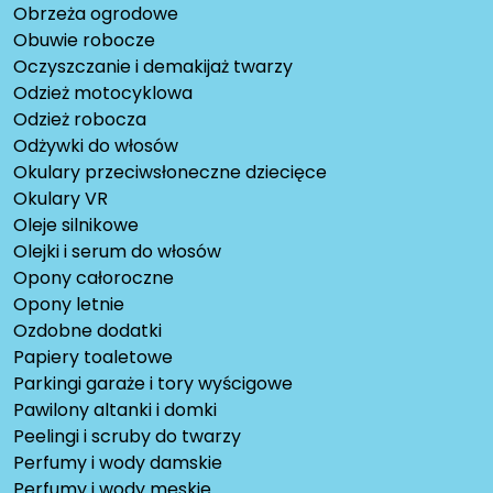
Obrzeża ogrodowe
Obuwie robocze
Oczyszczanie i demakijaż twarzy
Odzież motocyklowa
Odzież robocza
Odżywki do włosów
Okulary przeciwsłoneczne dziecięce
Okulary VR
Oleje silnikowe
Olejki i serum do włosów
Opony całoroczne
Opony letnie
Ozdobne dodatki
Papiery toaletowe
Parkingi garaże i tory wyścigowe
Pawilony altanki i domki
Peelingi i scruby do twarzy
Perfumy i wody damskie
Perfumy i wody męskie