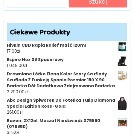
Szukaj
Ciekawe Produkty
HiSkin CBD Rapid Relief maść 120ml
17.00
zł
Espiro Nox 08 Spacerowy
1 049.00
zł
Drewniane Łóżko Elena Kolor Szary Szuflady
Szuflada Z Funkcją Spania Rozmiar 190 X 90
Barierka Dół Dodatkowa Zdejmowana Barierka
2 200.00
zł
Abc Design Śpiworek Do Fotelika Tulip Diamond
Special Edition Rose-Gold
261.00
zł
Raven. 2X12el. Masza I Niedźwiedź 075850
(075850)
31.52
zł