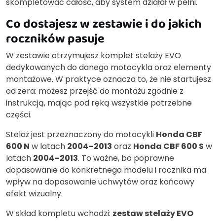
skompletować całość, aby system działał w pełni.
Co dostajesz w zestawie i do jakich
roczników pasuje
W zestawie otrzymujesz komplet stelaży EVO
dedykowanych do danego motocykla oraz elementy
montażowe. W praktyce oznacza to, że nie startujesz
od zera: możesz przejść do montażu zgodnie z
instrukcją, mając pod ręką wszystkie potrzebne
części.
Stelaż jest przeznaczony do motocykli
Honda CBF
600 N
w latach
2004–2013
oraz
Honda CBF 600 S
w
latach
2004–2013
. To ważne, bo poprawne
dopasowanie do konkretnego modelu i rocznika ma
wpływ na dopasowanie uchwytów oraz końcowy
efekt wizualny.
W skład kompletu wchodzi:
zestaw stelaży EVO