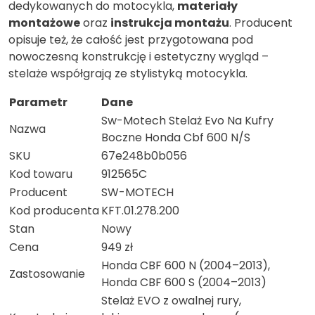
dedykowanych do motocykla,
materiały
montażowe
oraz
instrukcja montażu
. Producent
opisuje też, że całość jest przygotowana pod
nowoczesną konstrukcję i estetyczny wygląd –
stelaże współgrają ze stylistyką motocykla.
Parametr
Dane
Sw-Motech Stelaż Evo Na Kufry
Nazwa
Boczne Honda Cbf 600 N/S
SKU
67e248b0b056
Kod towaru
912565C
Producent
SW-MOTECH
Kod producenta
KFT.01.278.200
Stan
Nowy
Cena
949 zł
Honda CBF 600 N (2004–2013),
Zastosowanie
Honda CBF 600 S (2004–2013)
Stelaż EVO z owalnej rury,