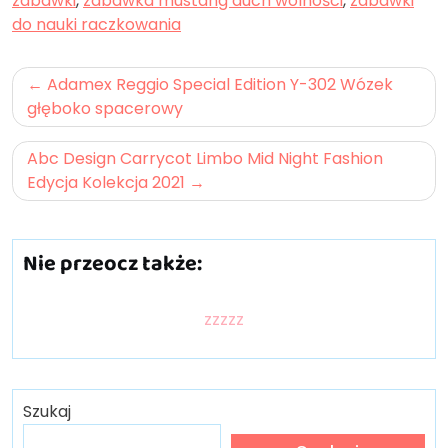
zabawki
,
zabawka mustang duch wolności
,
zabawki
do nauki raczkowania
Nawigacja
Adamex Reggio Special Edition Y-302 Wózek
wpisu
głęboko spacerowy
Abc Design Carrycot Limbo Mid Night Fashion
Edycja Kolekcja 2021
Nie przeocz także:
zzzzz
Szukaj