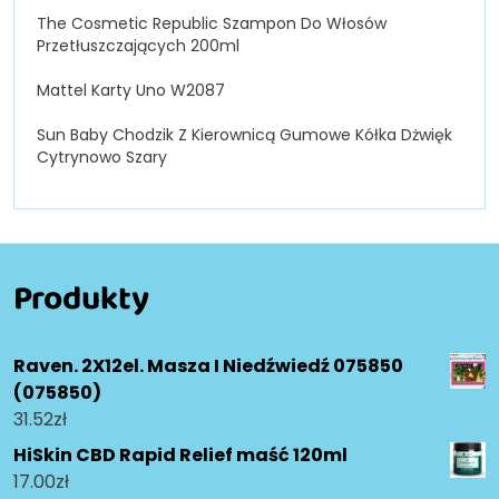
The Cosmetic Republic Szampon Do Włosów
Przetłuszczających 200ml
Mattel Karty Uno W2087
Sun Baby Chodzik Z Kierownicą Gumowe Kółka Dżwięk
Cytrynowo Szary
Produkty
Raven. 2X12el. Masza I Niedźwiedź 075850
(075850)
31.52
zł
HiSkin CBD Rapid Relief maść 120ml
17.00
zł