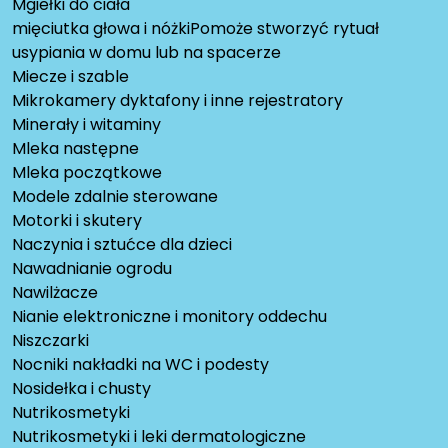
Mgiełki do ciała
mięciutka głowa i nóżkiPomoże stworzyć rytuał
usypiania w domu lub na spacerze
Miecze i szable
Mikrokamery dyktafony i inne rejestratory
Minerały i witaminy
Mleka następne
Mleka początkowe
Modele zdalnie sterowane
Motorki i skutery
Naczynia i sztućce dla dzieci
Nawadnianie ogrodu
Nawilżacze
Nianie elektroniczne i monitory oddechu
Niszczarki
Nocniki nakładki na WC i podesty
Nosidełka i chusty
Nutrikosmetyki
Nutrikosmetyki i leki dermatologiczne