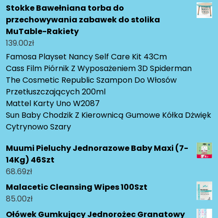
Stokke Bawełniana torba do
przechowywania zabawek do stolika
MuTable-Rakiety
139.00
zł
Famosa Playset Nancy Self Care Kit 43Cm
Cass Film Piórnik Z Wyposażeniem 3D Spiderman
The Cosmetic Republic Szampon Do Włosów
Przetłuszczających 200ml
Mattel Karty Uno W2087
Sun Baby Chodzik Z Kierownicą Gumowe Kółka Dżwięk
Cytrynowo Szary
Muumi Pieluchy Jednorazowe Baby Maxi (7-
14Kg) 46Szt
68.69
zł
Malacetic Cleansing Wipes 100Szt
85.00
zł
Ołówek Gumkujący Jednorożec Granatowy