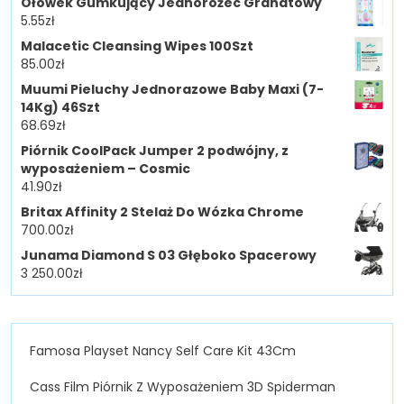
Ołówek Gumkujący Jednorożec Granatowy
5.55
zł
Malacetic Cleansing Wipes 100Szt
85.00
zł
Muumi Pieluchy Jednorazowe Baby Maxi (7-
14Kg) 46Szt
68.69
zł
Piórnik CoolPack Jumper 2 podwójny, z
wyposażeniem – Cosmic
41.90
zł
Britax Affinity 2 Stelaż Do Wózka Chrome
700.00
zł
Junama Diamond S 03 Głęboko Spacerowy
3 250.00
zł
Famosa Playset Nancy Self Care Kit 43Cm
Cass Film Piórnik Z Wyposażeniem 3D Spiderman