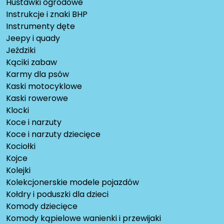
Huśtawki ogrodowe
Instrukcje i znaki BHP
Instrumenty dęte
Jeepy i quady
Jeździki
Kąciki zabaw
Karmy dla psów
Kaski motocyklowe
Kaski rowerowe
Klocki
Koce i narzuty
Koce i narzuty dziecięce
Kociołki
Kojce
Kolejki
Kolekcjonerskie modele pojazdów
Kołdry i poduszki dla dzieci
Komody dziecięce
Komody kąpielowe wanienki i przewijaki