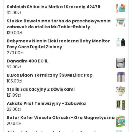
Schleich Shiba Inu Matka I Szczenię 42479
32.90
zł
Stokke Bawełniana torba do przechowywania
zabawek do stolika MuTable-Rakiety
139.00
zł
Babymoov Niania Elektroniczna Baby Monitor
Easy Care Digital Zielony
273.00
zł
Danadim 400 EC 1L
52.90
zł
B.Box Bidon Termiczny 350Ml Lilac Pop
105.00
zł
Stolik Edukacyjny Z Dźwiękami
121.89
zł
Askato Pilot Telewizyjny - Zabawka
23.00
zł
Roter Kafer Wesołe Obrazki - Gra Magnetyczna
20.64
zł