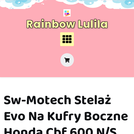
Skip
to
content
Rainbow Lulila
Sw-Motech Stelaż
Evo Na Kufry Boczne
Honda Cbf 600 N/S