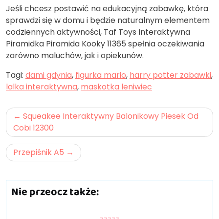
Jeśli chcesz postawić na edukacyjną zabawkę, która
sprawdzi się w domu i będzie naturalnym elementem
codziennych aktywności, Taf Toys Interaktywna
Piramidka Piramida Kooky 11365 spełnia oczekiwania
zarówno maluchów, jak i opiekunów.
Tagi:
dami gdynia
,
figurka mario
,
harry potter zabawki
,
lalka interaktywna
,
maskotka leniwiec
Nawigacja
Squeakee Interaktywny Balonikowy Piesek Od
wpisu
Cobi 12300
Przepiśnik A5
Nie przeocz także: