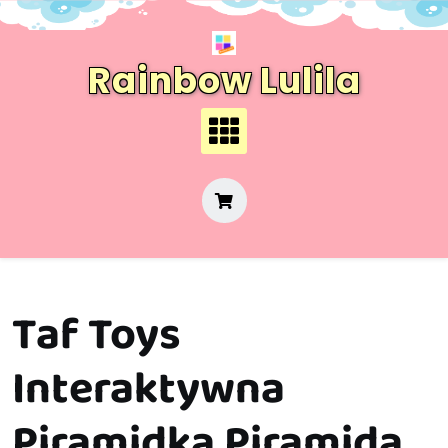
Skip
to
content
Rainbow Lulila
Taf Toys
Interaktywna
Piramidka Piramida