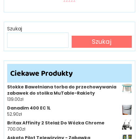
zzzzz
Szukaj
Szukaj
Ciekawe Produkty
Stokke Bawełniana torba do przechowywania
zabawek do stolika MuTable-Rakiety
139.00
zł
Danadim 400 EC 1L
52.90
zł
Britax Affinity 2 Stelaż Do Wózka Chrome
700.00
zł
Askato Pilot Telewizyjny - Zabawka