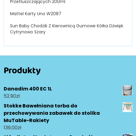
Przetłuszczających 200ml
Mattel Karty Uno W2087
Sun Baby Chodzik Z Kierownicą Gumowe Kółka Dżwięk
Cytrynowo Szary
Produkty
Danadim 400 EC 1L
52.90
zł
Stokke Bawełniana torba do
przechowywania zabawek do stolika
MuTable-Rakiety
139.00
zł