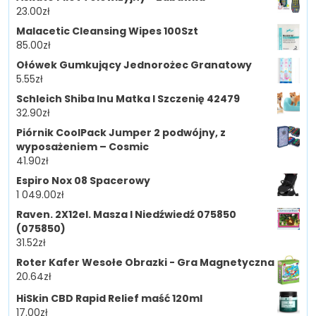
23.00
zł
Malacetic Cleansing Wipes 100Szt
85.00
zł
Ołówek Gumkujący Jednorożec Granatowy
5.55
zł
Schleich Shiba Inu Matka I Szczenię 42479
32.90
zł
Piórnik CoolPack Jumper 2 podwójny, z
wyposażeniem – Cosmic
41.90
zł
Espiro Nox 08 Spacerowy
1 049.00
zł
Raven. 2X12el. Masza I Niedźwiedź 075850
(075850)
31.52
zł
Roter Kafer Wesołe Obrazki - Gra Magnetyczna
20.64
zł
HiSkin CBD Rapid Relief maść 120ml
17.00
zł