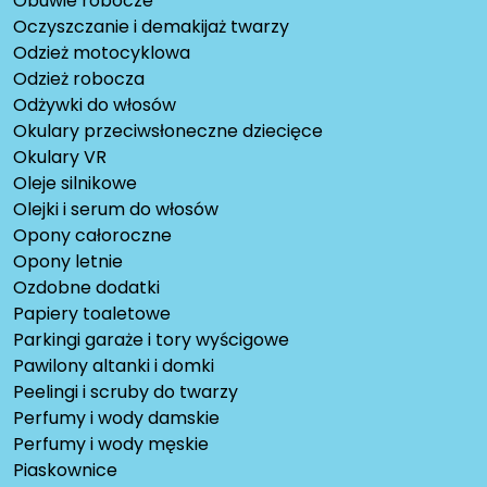
Obuwie robocze
Oczyszczanie i demakijaż twarzy
Odzież motocyklowa
Odzież robocza
Odżywki do włosów
Okulary przeciwsłoneczne dziecięce
Okulary VR
Oleje silnikowe
Olejki i serum do włosów
Opony całoroczne
Opony letnie
Ozdobne dodatki
Papiery toaletowe
Parkingi garaże i tory wyścigowe
Pawilony altanki i domki
Peelingi i scruby do twarzy
Perfumy i wody damskie
Perfumy i wody męskie
Piaskownice