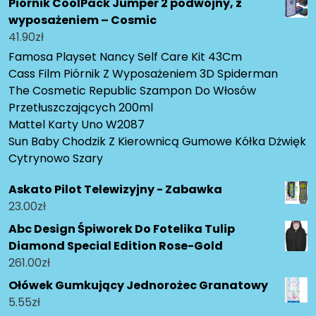
Piórnik CoolPack Jumper 2 podwójny, z
wyposażeniem – Cosmic
41.90
zł
Famosa Playset Nancy Self Care Kit 43Cm
Cass Film Piórnik Z Wyposażeniem 3D Spiderman
The Cosmetic Republic Szampon Do Włosów
Przetłuszczających 200ml
Mattel Karty Uno W2087
Sun Baby Chodzik Z Kierownicą Gumowe Kółka Dżwięk
Cytrynowo Szary
Askato Pilot Telewizyjny - Zabawka
23.00
zł
Abc Design Śpiworek Do Fotelika Tulip
Diamond Special Edition Rose-Gold
261.00
zł
Ołówek Gumkujący Jednorożec Granatowy
5.55
zł