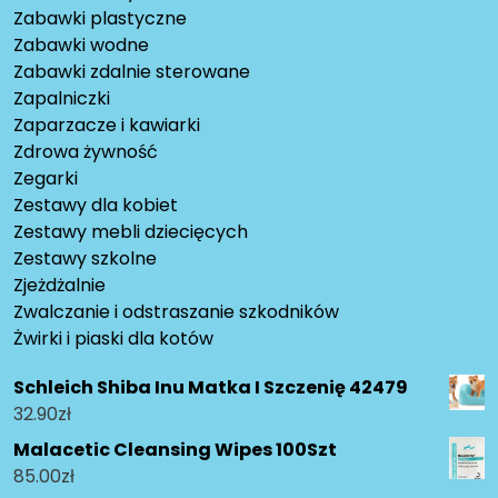
Zabawki plastyczne
Zabawki wodne
Zabawki zdalnie sterowane
Zapalniczki
Zaparzacze i kawiarki
Zdrowa żywność
Zegarki
Zestawy dla kobiet
Zestawy mebli dziecięcych
Zestawy szkolne
Zjeżdżalnie
Zwalczanie i odstraszanie szkodników
Żwirki i piaski dla kotów
Schleich Shiba Inu Matka I Szczenię 42479
32.90
zł
Malacetic Cleansing Wipes 100Szt
85.00
zł