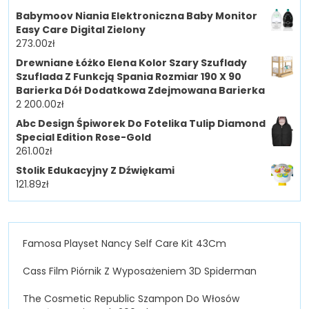
Babymoov Niania Elektroniczna Baby Monitor
Easy Care Digital Zielony
273.00
zł
Drewniane Łóżko Elena Kolor Szary Szuflady
Szuflada Z Funkcją Spania Rozmiar 190 X 90
Barierka Dół Dodatkowa Zdejmowana Barierka
2 200.00
zł
Abc Design Śpiworek Do Fotelika Tulip Diamond
Special Edition Rose-Gold
261.00
zł
Stolik Edukacyjny Z Dźwiękami
121.89
zł
Famosa Playset Nancy Self Care Kit 43Cm
Cass Film Piórnik Z Wyposażeniem 3D Spiderman
The Cosmetic Republic Szampon Do Włosów