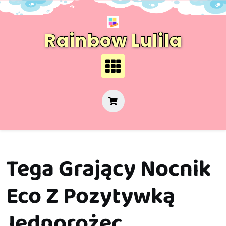
Skip
to
content
Rainbow Lulila
Tega Grający Nocnik
Eco Z Pozytywką
Jednorożec