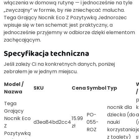
włączenia w domową rutynę — i jednocześnie na tyle
„zwyczajny” w formie, by nie zniechęcać malucha.
Tega Grający Nocnik Eco Z Pozytywką Jednorożec
wpisuje się w ten schemat: jest praktyczny, a
jednocześnie przyjemny w odbiorze dzięki elementom
zachęcającym.
Specyfikacja techniczna
Jeśli zależy Ci na konkretnych danych, poniżej
zebrałem je w jednym miejscu.
Model /
SKU
Cena
Symbol
Typ
Nazwa
/
p
Tega
nocnik dla
k
Grający
PO-
dziecka (do
a
Nocnik Eco
15.99
d3ea84bd2cc4
055-
nauki
Z
zł
ROZ
korzystania
j
Pozytywką
z toalety)
s