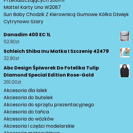
Przetłuszczających 200ml
Mattel Karty Uno W2087
Sun Baby Chodzik Z Kierownicą Gumowe Kółka Dżwięk
Cytrynowo Szary
Danadim 400 EC 1L
52.90
zł
Schleich Shiba Inu Matka I Szczenię 42479
32.90
zł
Abc Design Śpiworek Do Fotelika Tulip
Diamond Special Edition Rose-Gold
261.00
zł
Akcesoria dla lalek
Akcesoria do butelek
Akcesoria do sprzętu prezentacyjnego
Akcesoria do tańca
Akcesoria do wózków
Akcesoria i części modelarskie