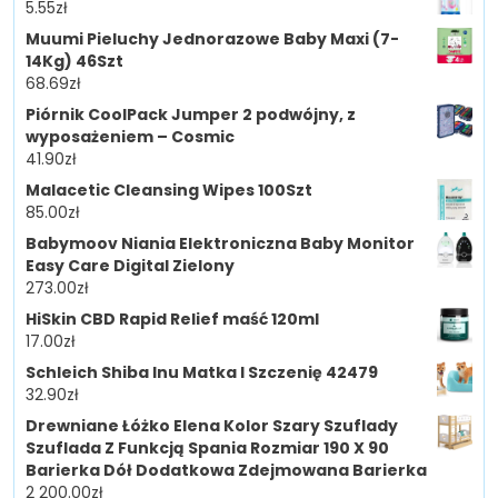
5.55
zł
Muumi Pieluchy Jednorazowe Baby Maxi (7-
14Kg) 46Szt
68.69
zł
Piórnik CoolPack Jumper 2 podwójny, z
wyposażeniem – Cosmic
41.90
zł
Malacetic Cleansing Wipes 100Szt
85.00
zł
Babymoov Niania Elektroniczna Baby Monitor
Easy Care Digital Zielony
273.00
zł
HiSkin CBD Rapid Relief maść 120ml
17.00
zł
Schleich Shiba Inu Matka I Szczenię 42479
32.90
zł
Drewniane Łóżko Elena Kolor Szary Szuflady
Szuflada Z Funkcją Spania Rozmiar 190 X 90
Barierka Dół Dodatkowa Zdejmowana Barierka
2 200.00
zł