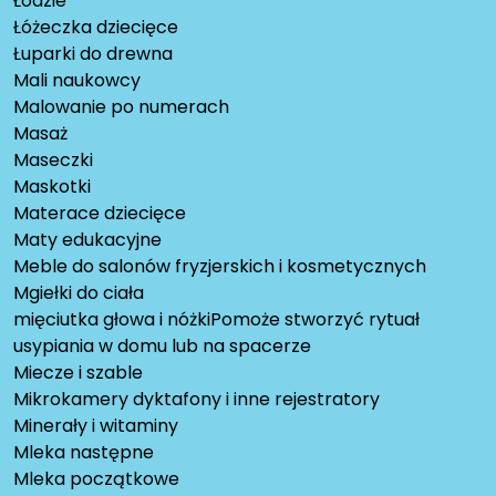
Łodzie
Łóżeczka dziecięce
Łuparki do drewna
Mali naukowcy
Malowanie po numerach
Masaż
Maseczki
Maskotki
Materace dziecięce
Maty edukacyjne
Meble do salonów fryzjerskich i kosmetycznych
Mgiełki do ciała
mięciutka głowa i nóżkiPomoże stworzyć rytuał
usypiania w domu lub na spacerze
Miecze i szable
Mikrokamery dyktafony i inne rejestratory
Minerały i witaminy
Mleka następne
Mleka początkowe