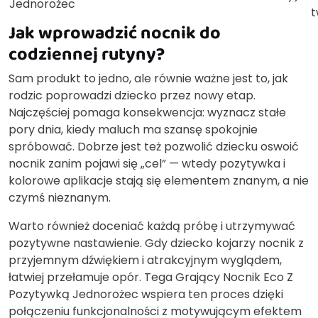
Jednorożec
t
Jak wprowadzić nocnik do
codziennej rutyny?
Sam produkt to jedno, ale równie ważne jest to, jak
rodzic poprowadzi dziecko przez nowy etap.
Najczęściej pomaga konsekwencja: wyznacz stałe
pory dnia, kiedy maluch ma szansę spokojnie
spróbować. Dobrze jest też pozwolić dziecku oswoić
nocnik zanim pojawi się „cel” — wtedy pozytywka i
kolorowe aplikacje stają się elementem znanym, a nie
czymś nieznanym.
Warto również doceniać każdą próbę i utrzymywać
pozytywne nastawienie. Gdy dziecko kojarzy nocnik z
przyjemnym dźwiękiem i atrakcyjnym wyglądem,
łatwiej przełamuje opór. Tega Grający Nocnik Eco Z
Pozytywką Jednorożec wspiera ten proces dzięki
połączeniu funkcjonalności z motywującym efektem