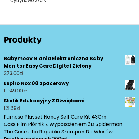
Cytrynowo Szary
Produkty
Babymoov Niania Elektroniczna Baby
Monitor Easy Care Digital Zielony
273.00
zł
Espiro Nox 08 Spacerowy
1 049.00
zł
Stolik Edukacyjny Z Dźwiękami
121.89
zł
Famosa Playset Nancy Self Care Kit 43Cm
Cass Film Piórnik Z Wyposażeniem 3D Spiderman
The Cosmetic Republic Szampon Do Włosów