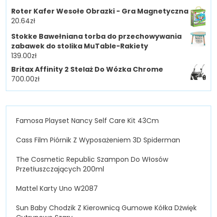
Roter Kafer Wesołe Obrazki - Gra Magnetyczna
20.64
zł
Stokke Bawełniana torba do przechowywania
zabawek do stolika MuTable-Rakiety
139.00
zł
Britax Affinity 2 Stelaż Do Wózka Chrome
700.00
zł
Famosa Playset Nancy Self Care Kit 43Cm
Cass Film Piórnik Z Wyposażeniem 3D Spiderman
The Cosmetic Republic Szampon Do Włosów
Przetłuszczających 200ml
Mattel Karty Uno W2087
Sun Baby Chodzik Z Kierownicą Gumowe Kółka Dżwięk