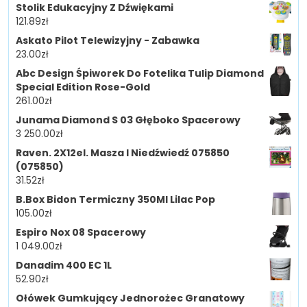
Stolik Edukacyjny Z Dźwiękami
121.89
zł
Askato Pilot Telewizyjny - Zabawka
23.00
zł
Abc Design Śpiworek Do Fotelika Tulip Diamond
Special Edition Rose-Gold
261.00
zł
Junama Diamond S 03 Głęboko Spacerowy
3 250.00
zł
Raven. 2X12el. Masza I Niedźwiedź 075850
(075850)
31.52
zł
B.Box Bidon Termiczny 350Ml Lilac Pop
105.00
zł
Espiro Nox 08 Spacerowy
1 049.00
zł
Danadim 400 EC 1L
52.90
zł
Ołówek Gumkujący Jednorożec Granatowy