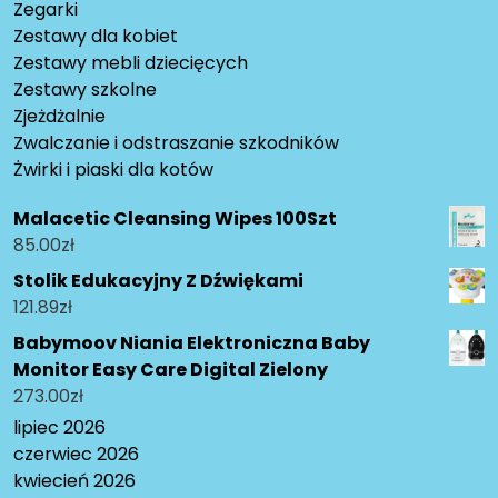
Zegarki
Zestawy dla kobiet
Zestawy mebli dziecięcych
Zestawy szkolne
Zjeżdżalnie
Zwalczanie i odstraszanie szkodników
Żwirki i piaski dla kotów
Malacetic Cleansing Wipes 100Szt
85.00
zł
Stolik Edukacyjny Z Dźwiękami
121.89
zł
Babymoov Niania Elektroniczna Baby
Monitor Easy Care Digital Zielony
273.00
zł
lipiec 2026
czerwiec 2026
kwiecień 2026