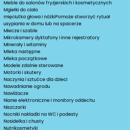
Meble do salonów fryzjerskich i kosmetycznych
Mgiełki do ciała
mięciutka głowa i nóżkiPomoże stworzyć rytuał
usypiania w domu lub na spacerze
Miecze i szable
Mikrokamery dyktafony i inne rejestratory
Minerały i witaminy
Mleka następne
Mleka początkowe
Modele zdalnie sterowane
Motorki i skutery
Naczynia i sztućce dla dzieci
Nawadnianie ogrodu
Nawilżacze
Nianie elektroniczne i monitory oddechu
Niszczarki
Nocniki nakładki na WC i podesty
Nosidełka i chusty
Nutrikosmetyki