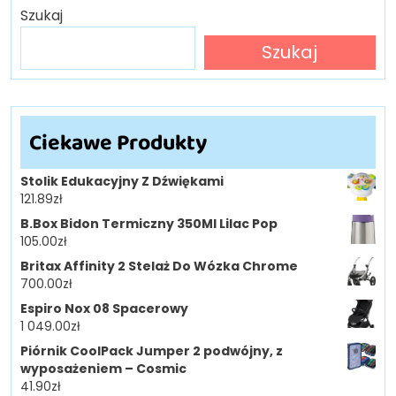
Szukaj
Szukaj
Ciekawe Produkty
Stolik Edukacyjny Z Dźwiękami
121.89
zł
B.Box Bidon Termiczny 350Ml Lilac Pop
105.00
zł
Britax Affinity 2 Stelaż Do Wózka Chrome
700.00
zł
Espiro Nox 08 Spacerowy
1 049.00
zł
Piórnik CoolPack Jumper 2 podwójny, z
wyposażeniem – Cosmic
41.90
zł