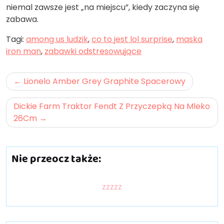
niemal zawsze jest „na miejscu”, kiedy zaczyna się
zabawa.
Tagi:
among us ludzik
,
co to jest lol surprise
,
maska
iron man
,
zabawki odstresowujące
Nawigacja
Lionelo Amber Grey Graphite Spacerowy
wpisu
Dickie Farm Traktor Fendt Z Przyczepką Na Mleko
26Cm
Nie przeocz także:
zzzzz