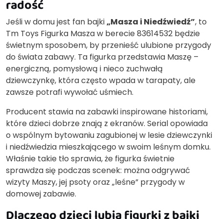
radość
Jeśli w domu jest fan bajki
„Masza i Niedźwiedź”
, to
Tm Toys Figurka Masza w berecie 83614532 będzie
świetnym sposobem, by przenieść ulubione przygody
do świata zabawy. Ta figurka przedstawia Maszę –
energiczną, pomysłową i nieco zuchwałą
dziewczynkę, która często wpada w tarapaty, ale
zawsze potrafi wywołać uśmiech.
Producent stawia na zabawki inspirowane historiami,
które dzieci dobrze znają z ekranów. Serial opowiada
o wspólnym bytowaniu zagubionej w lesie dziewczynki
i niedźwiedzia mieszkającego w swoim leśnym domku.
Właśnie takie tło sprawia, że figurka świetnie
sprawdza się podczas scenek: można odgrywać
wizyty Maszy, jej psoty oraz „leśne” przygody w
domowej zabawie.
Dlaczego dzieci lubią figurki z bajki