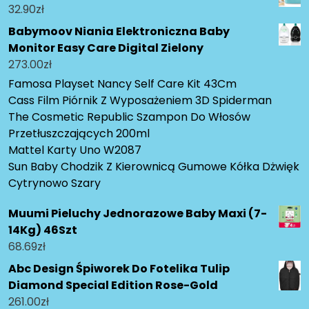
32.90
zł
Babymoov Niania Elektroniczna Baby
Monitor Easy Care Digital Zielony
273.00
zł
Famosa Playset Nancy Self Care Kit 43Cm
Cass Film Piórnik Z Wyposażeniem 3D Spiderman
The Cosmetic Republic Szampon Do Włosów
Przetłuszczających 200ml
Mattel Karty Uno W2087
Sun Baby Chodzik Z Kierownicą Gumowe Kółka Dżwięk
Cytrynowo Szary
Muumi Pieluchy Jednorazowe Baby Maxi (7-
14Kg) 46Szt
68.69
zł
Abc Design Śpiworek Do Fotelika Tulip
Diamond Special Edition Rose-Gold
261.00
zł