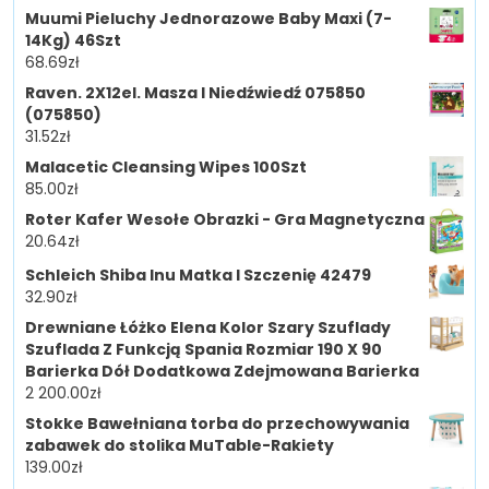
Muumi Pieluchy Jednorazowe Baby Maxi (7-
14Kg) 46Szt
68.69
zł
Raven. 2X12el. Masza I Niedźwiedź 075850
(075850)
31.52
zł
Malacetic Cleansing Wipes 100Szt
85.00
zł
Roter Kafer Wesołe Obrazki - Gra Magnetyczna
20.64
zł
Schleich Shiba Inu Matka I Szczenię 42479
32.90
zł
Drewniane Łóżko Elena Kolor Szary Szuflady
Szuflada Z Funkcją Spania Rozmiar 190 X 90
Barierka Dół Dodatkowa Zdejmowana Barierka
2 200.00
zł
Stokke Bawełniana torba do przechowywania
zabawek do stolika MuTable-Rakiety
139.00
zł