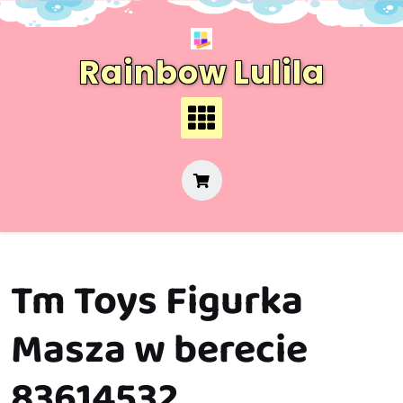
Skip
to
content
Rainbow Lulila
Tm Toys Figurka
Masza w berecie
83614532