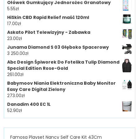
Ołówek Gumkujący Jednorożec Granatowy
5.55
zł
HiSkin CBD Rapid Relief maść 120ml
17.00
zł
Askato Pilot Telewizyjny - Zabawka
23.00
zł
Junama Diamond S 03 Głęboko Spacerowy
3 250.00
zł
Abc Design Śpiworek Do Fotelika Tulip Diamond
Special Edition Rose-Gold
261.00
zł
Babymoov Niania Elektroniczna Baby Monitor
Easy Care Digital Zielony
273.00
zł
Danadim 400 EC 1L
52.90
zł
Famosa Playset Nancy Self Care Kit 43Cm