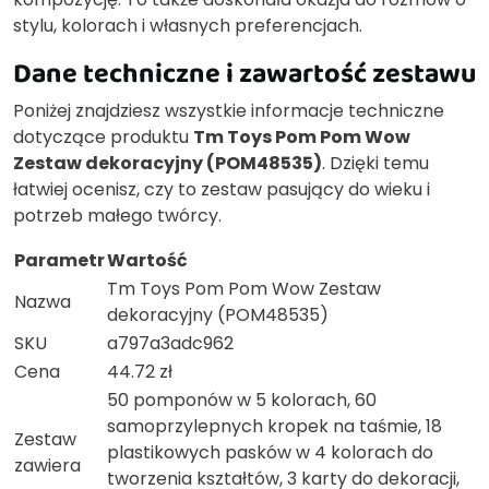
stylu, kolorach i własnych preferencjach.
Dane techniczne i zawartość zestawu
Poniżej znajdziesz wszystkie informacje techniczne
dotyczące produktu
Tm Toys Pom Pom Wow
Zestaw dekoracyjny (POM48535)
. Dzięki temu
łatwiej ocenisz, czy to zestaw pasujący do wieku i
potrzeb małego twórcy.
Parametr
Wartość
Tm Toys Pom Pom Wow Zestaw
Nazwa
dekoracyjny (POM48535)
SKU
a797a3adc962
Cena
44.72 zł
50 pomponów w 5 kolorach, 60
samoprzylepnych kropek na taśmie, 18
Zestaw
plastikowych pasków w 4 kolorach do
zawiera
tworzenia kształtów, 3 karty do dekoracji,