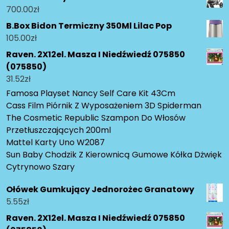
700.00
zł
B.Box Bidon Termiczny 350Ml Lilac Pop
105.00
zł
Raven. 2X12el. Masza I Niedźwiedź 075850
(075850)
31.52
zł
Famosa Playset Nancy Self Care Kit 43Cm
Cass Film Piórnik Z Wyposażeniem 3D Spiderman
The Cosmetic Republic Szampon Do Włosów
Przetłuszczających 200ml
Mattel Karty Uno W2087
Sun Baby Chodzik Z Kierownicą Gumowe Kółka Dżwięk
Cytrynowo Szary
Ołówek Gumkujący Jednorożec Granatowy
5.55
zł
Raven. 2X12el. Masza I Niedźwiedź 075850