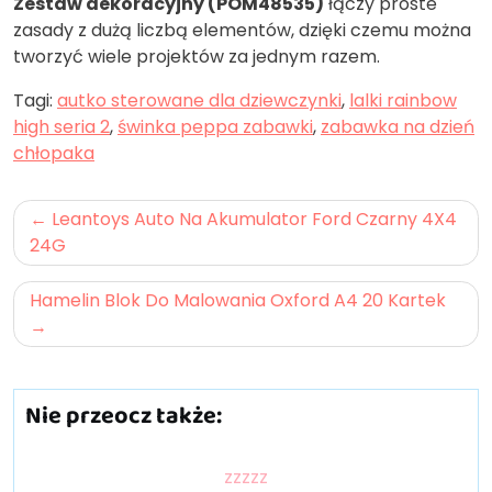
Zestaw dekoracyjny (POM48535)
łączy proste
zasady z dużą liczbą elementów, dzięki czemu można
tworzyć wiele projektów za jednym razem.
Tagi:
autko sterowane dla dziewczynki
,
lalki rainbow
high seria 2
,
świnka peppa zabawki
,
zabawka na dzień
chłopaka
Nawigacja
Leantoys Auto Na Akumulator Ford Czarny 4X4
wpisu
24G
Hamelin Blok Do Malowania Oxford A4 20 Kartek
Nie przeocz także:
zzzzz