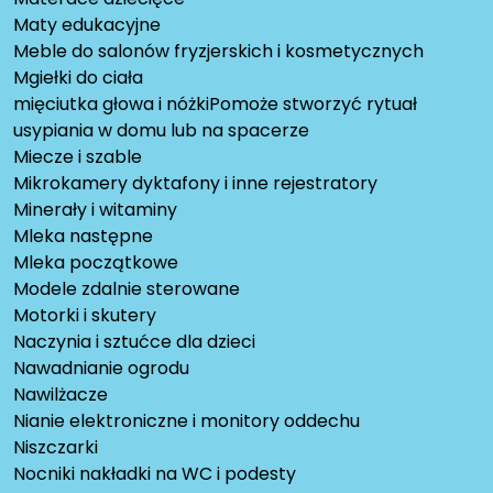
Maty edukacyjne
Meble do salonów fryzjerskich i kosmetycznych
Mgiełki do ciała
mięciutka głowa i nóżkiPomoże stworzyć rytuał
usypiania w domu lub na spacerze
Miecze i szable
Mikrokamery dyktafony i inne rejestratory
Minerały i witaminy
Mleka następne
Mleka początkowe
Modele zdalnie sterowane
Motorki i skutery
Naczynia i sztućce dla dzieci
Nawadnianie ogrodu
Nawilżacze
Nianie elektroniczne i monitory oddechu
Niszczarki
Nocniki nakładki na WC i podesty