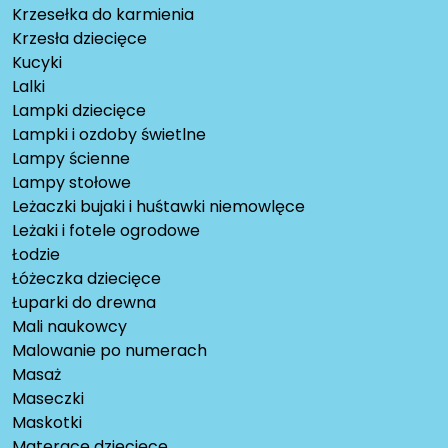
Krzesełka do karmienia
Krzesła dziecięce
Kucyki
Lalki
Lampki dziecięce
Lampki i ozdoby świetlne
Lampy ścienne
Lampy stołowe
Leżaczki bujaki i huśtawki niemowlęce
Leżaki i fotele ogrodowe
Łodzie
Łóżeczka dziecięce
Łuparki do drewna
Mali naukowcy
Malowanie po numerach
Masaż
Maseczki
Maskotki
Materace dziecięce