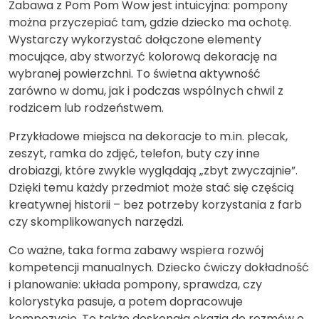
Zabawa z Pom Pom Wow jest intuicyjna: pompony
można przyczepiać tam, gdzie dziecko ma ochotę.
Wystarczy wykorzystać dołączone elementy
mocujące, aby stworzyć kolorową dekorację na
wybranej powierzchni. To świetna aktywność
zarówno w domu, jak i podczas wspólnych chwil z
rodzicem lub rodzeństwem.
Przykładowe miejsca na dekoracje to m.in. plecak,
zeszyt, ramka do zdjęć, telefon, buty czy inne
drobiazgi, które zwykle wyglądają „zbyt zwyczajnie”.
Dzięki temu każdy przedmiot może stać się częścią
kreatywnej historii – bez potrzeby korzystania z farb
czy skomplikowanych narzędzi.
Co ważne, taka forma zabawy wspiera rozwój
kompetencji manualnych. Dziecko ćwiczy dokładność
i planowanie: układa pompony, sprawdza, czy
kolorystyka pasuje, a potem dopracowuje
kompozycję. To także doskonała okazja do rozmów o