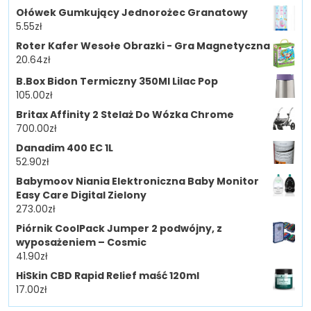
Ołówek Gumkujący Jednorożec Granatowy
5.55
zł
Roter Kafer Wesołe Obrazki - Gra Magnetyczna
20.64
zł
B.Box Bidon Termiczny 350Ml Lilac Pop
105.00
zł
Britax Affinity 2 Stelaż Do Wózka Chrome
700.00
zł
Danadim 400 EC 1L
52.90
zł
Babymoov Niania Elektroniczna Baby Monitor
Easy Care Digital Zielony
273.00
zł
Piórnik CoolPack Jumper 2 podwójny, z
wyposażeniem – Cosmic
41.90
zł
HiSkin CBD Rapid Relief maść 120ml
17.00
zł