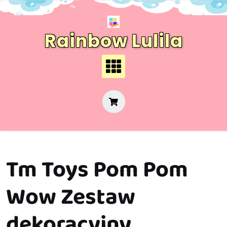
Skip
to
content
Rainbow Lulila
Tm Toys Pom Pom
Wow Zestaw
dekoracyjny