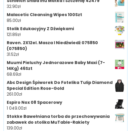
Schleich Shiba Inu Matka I Szczenię 42479
32.90
zł
Malacetic Cleansing Wipes 100Szt
85.00
zł
Stolik Edukacyjny Z Dźwiękami
121.89
zł
Raven. 2X12el. Masza I Niedźwiedź 075850
(075850)
31.52
zł
Muumi Pieluchy Jednorazowe Baby Maxi (7-
14Kg) 46Szt
68.69
zł
Abc Design Śpiworek Do Fotelika Tulip Diamond
Special Edition Rose-Gold
261.00
zł
Espiro Nox 08 Spacerowy
1 049.00
zł
Stokke Bawełniana torba do przechowywania
zabawek do stolika MuTable-Rakiety
139.00
zł