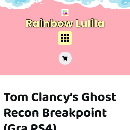
Skip
to
content
Rainbow Lulila
Tom Clancy’s Ghost
Recon Breakpoint
(Gra PS4)