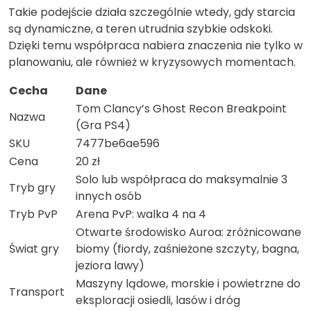
Takie podejście działa szczególnie wtedy, gdy starcia
są dynamiczne, a teren utrudnia szybkie odskoki.
Dzięki temu współpraca nabiera znaczenia nie tylko w
planowaniu, ale również w kryzysowych momentach.
Cecha
Dane
Tom Clancy’s Ghost Recon Breakpoint
Nazwa
(Gra PS4)
SKU
7477be6ae596
Cena
20 zł
Solo lub współpraca do maksymalnie 3
Tryb gry
innych osób
Tryb PvP
Arena PvP: walka 4 na 4
Otwarte środowisko Auroa: zróżnicowane
Świat gry
biomy (fiordy, zaśnieżone szczyty, bagna,
jeziora lawy)
Maszyny lądowe, morskie i powietrzne do
Transport
eksploracji osiedli, lasów i dróg