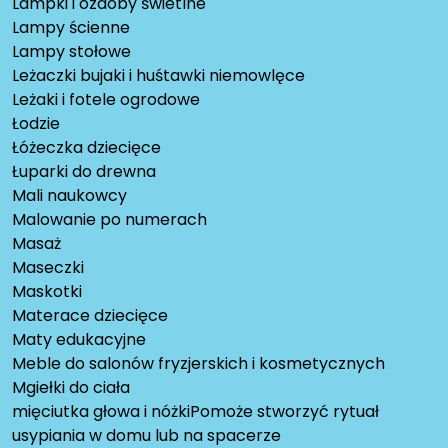
Lampki i ozdoby świetlne
Lampy ścienne
Lampy stołowe
Leżaczki bujaki i huśtawki niemowlęce
Leżaki i fotele ogrodowe
Łodzie
Łóżeczka dziecięce
Łuparki do drewna
Mali naukowcy
Malowanie po numerach
Masaż
Maseczki
Maskotki
Materace dziecięce
Maty edukacyjne
Meble do salonów fryzjerskich i kosmetycznych
Mgiełki do ciała
mięciutka głowa i nóżkiPomoże stworzyć rytuał
usypiania w domu lub na spacerze