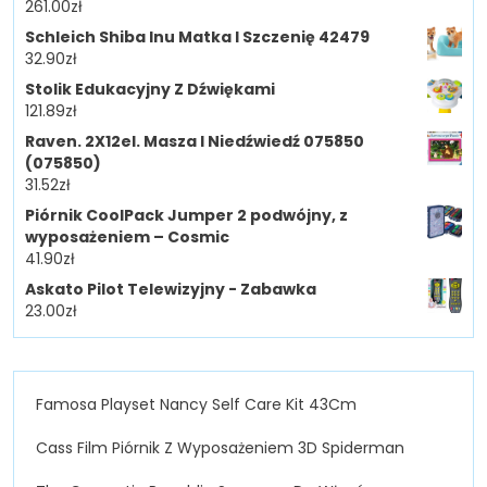
261.00
zł
Schleich Shiba Inu Matka I Szczenię 42479
32.90
zł
Stolik Edukacyjny Z Dźwiękami
121.89
zł
Raven. 2X12el. Masza I Niedźwiedź 075850
(075850)
31.52
zł
Piórnik CoolPack Jumper 2 podwójny, z
wyposażeniem – Cosmic
41.90
zł
Askato Pilot Telewizyjny - Zabawka
23.00
zł
Famosa Playset Nancy Self Care Kit 43Cm
Cass Film Piórnik Z Wyposażeniem 3D Spiderman