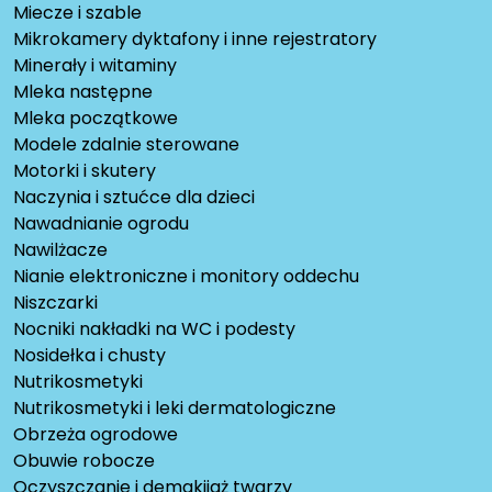
Miecze i szable
Mikrokamery dyktafony i inne rejestratory
Minerały i witaminy
Mleka następne
Mleka początkowe
Modele zdalnie sterowane
Motorki i skutery
Naczynia i sztućce dla dzieci
Nawadnianie ogrodu
Nawilżacze
Nianie elektroniczne i monitory oddechu
Niszczarki
Nocniki nakładki na WC i podesty
Nosidełka i chusty
Nutrikosmetyki
Nutrikosmetyki i leki dermatologiczne
Obrzeża ogrodowe
Obuwie robocze
Oczyszczanie i demakijaż twarzy