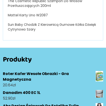
The Cosmetic Republic Szampon Do Włosów
Przetłuszczających 200ml
Mattel Karty Uno W2087
Sun Baby Chodzik Z Kierownicą Gumowe Kółka Dżwięk
Cytrynowo Szary
Produkty
Roter Kafer Wesołe Obrazki - Gra
Magnetyczna
20.64
zł
Danadim 400 EC 1L
52.90
zł
Abc Design Śpiworek Do Fotelika Tulip