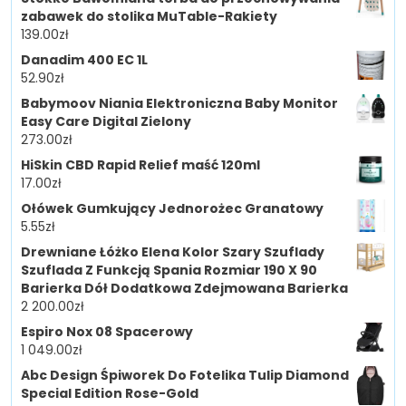
zabawek do stolika MuTable-Rakiety
139.00
zł
Danadim 400 EC 1L
52.90
zł
Babymoov Niania Elektroniczna Baby Monitor
Easy Care Digital Zielony
273.00
zł
HiSkin CBD Rapid Relief maść 120ml
17.00
zł
Ołówek Gumkujący Jednorożec Granatowy
5.55
zł
Drewniane Łóżko Elena Kolor Szary Szuflady
Szuflada Z Funkcją Spania Rozmiar 190 X 90
Barierka Dół Dodatkowa Zdejmowana Barierka
2 200.00
zł
Espiro Nox 08 Spacerowy
1 049.00
zł
Abc Design Śpiworek Do Fotelika Tulip Diamond
Special Edition Rose-Gold