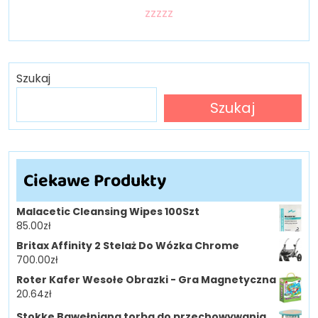
zzzzz
Szukaj
Szukaj
Ciekawe Produkty
Malacetic Cleansing Wipes 100Szt
85.00
zł
Britax Affinity 2 Stelaż Do Wózka Chrome
700.00
zł
Roter Kafer Wesołe Obrazki - Gra Magnetyczna
20.64
zł
Stokke Bawełniana torba do przechowywania