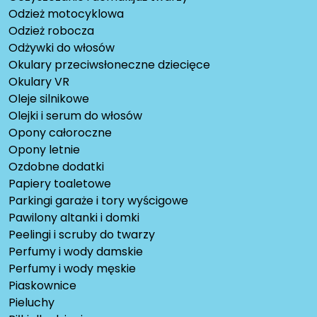
Odzież motocyklowa
Odzież robocza
Odżywki do włosów
Okulary przeciwsłoneczne dziecięce
Okulary VR
Oleje silnikowe
Olejki i serum do włosów
Opony całoroczne
Opony letnie
Ozdobne dodatki
Papiery toaletowe
Parkingi garaże i tory wyścigowe
Pawilony altanki i domki
Peelingi i scruby do twarzy
Perfumy i wody damskie
Perfumy i wody męskie
Piaskownice
Pieluchy