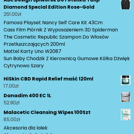
Diamond Special Edition Rose-Gold
261.00
zł
Famosa Playset Nancy Self Care Kit 43Cm
Cass Film Piórnik Z Wyposażeniem 3D Spiderman
The Cosmetic Republic Szampon Do Włosów
Przetłuszczających 200ml
Mattel Karty Uno W2087
Sun Baby Chodzik Z Kierownicą Gumowe Kółka Dżwięk
Cytrynowo Szary
HiSkin CBD Rapid Relief maść 120ml
17.00
zł
Danadim 400 EC 1L
52.90
zł
Malacetic Cleansing Wipes 100Szt
85.00
zł
Akcesoria dla lalek