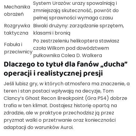
System Urazów: urazy spowalniają i
Mechanika
zmniejszają skuteczność, powrót do
obrażeń
pełnej sprawności wymaga czasu
Rozgrywka
Biwaki drużyny: zarządzanie sprzętem,
taktyczna
klasami i bronią
Po zestrzeleniu helikoptera stawiasz
Fabuła i
czoła Wilkom pod dowództwem
przeciwnicy
pułkownika Colea D. Walkera
Dlaczego to tytuł dla fanów „ducha”
operacji i realistycznej presji
Jeśli lubisz gry, w których atmosfera ma znaczenie, a
teren i stan postaci wpływają na decyzje, Tom
Clancy’s Ghost Recon Breakpoint (Gra PS4) dobrze
trafia w ten klimat. Dostajesz historię opartą na
zdradzie, ale w praktyce przechodzisz ją przez
pryzmat walki o przetrwanie oraz konieczności
adaptacji do warunków Auroi.