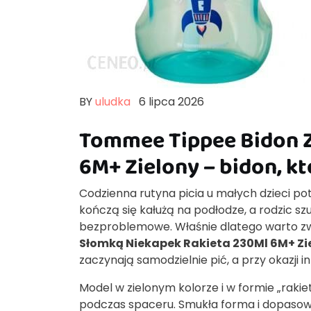
BY
uludka
6 lipca 2026
Tommee Tippee Bidon Z
6M+ Zielony – bidon, k
Codzienna rutyna picia u małych dzieci po
kończą się kałużą na podłodze, a rodzic sz
bezproblemowe. Właśnie dlatego warto zw
Słomką Niekapek Rakieta 230Ml 6M+ Zi
zaczynają samodzielnie pić, a przy okazji 
Model w zielonym kolorze i w formie „raki
podczas spaceru. Smukła forma i dopasow