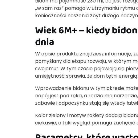
Bidon ma pojemność 230 ml, co jest rozsąd
„w sam raz” pomaga w utrzymaniu rytmu dn
konieczności noszenia zbyt dużego naczyni
Wiek 6M+ – kiedy bidon
dnia
W opisie produktu znajdziesz informację, ż
pomyślany dla etapu rozwoju, w którym ma
swojemu”. W tym czasie pojawiają się pier
umiejętność sprawia, że dom tętni energią
Wprowadzenie bidonu w tym okresie może w
napój jest pod ręką, a rodzic ma narzędzie
zabawie i odpoczynku stają się wtedy łatw
Kolor zielony i motyw rakiety dodają bidon
ciekawie, a taki wygląd pomaga zachęcić d
Parametry, które wart