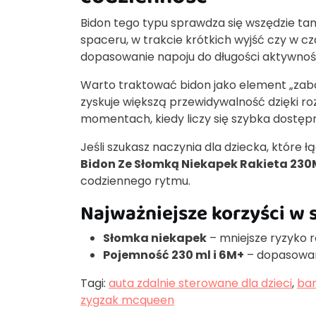
Bidon tego typu sprawdza się wszędzie ta
spaceru, w trakcie krótkich wyjść czy w c
dopasowanie napoju do długości aktywnośc
Warto traktować bidon jako element „zaba
zyskuje większą przewidywalność dzięki r
momentach, kiedy liczy się szybka dostępno
Jeśli szukasz naczynia dla dziecka, które 
Bidon Ze Słomką Niekapek Rakieta 230
codziennego rytmu.
Najważniejsze korzyści w 
Słomka niekapek
– mniejsze ryzyko 
Pojemność 230 ml i 6M+
– dopasowani
Tagi:
auta zdalnie sterowane dla dzieci
,
bar
zygzak mcqueen