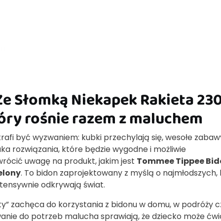
e Słomką Niekapek Rakieta 23
tóry rośnie razem z maluchem
trafi być wyzwaniem: kubki przechylają się, wesołe zabaw
uka rozwiązania, które będzie wygodne i możliwie
rócić uwagę na produkt, jakim jest
Tommee Tippee Bid
elony
. To bidon zaprojektowany z myślą o najmłodszych, 
intensywnie odkrywają świat.
ety” zachęca do korzystania z bidonu w domu, w podróży c
anie do potrzeb malucha sprawiają, że dziecko może ćw