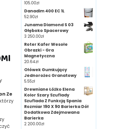
105.00
zł
Danadim 400 EC 1L
52.90
zł
Junama Diamond S 03
Głęboko Spacerowy
3 250.00
zł
Roter Kafer Wesołe
Obrazki - Gra
0Ml
Magnetyczna
20.64
zł
Ołówek Gumkujący
Jednorożec Granatowy
y
5.55
zł
Drewniane Łóżko Elena
on Ze
Kolor Szary Szuflady
którzy
Szuflada Z Funkcją Spania
Rozmiar 190 X 90 Barierka Dół
Dodatkowa Zdejmowana
Barierka
zy
2 200.00
zł
iczyć