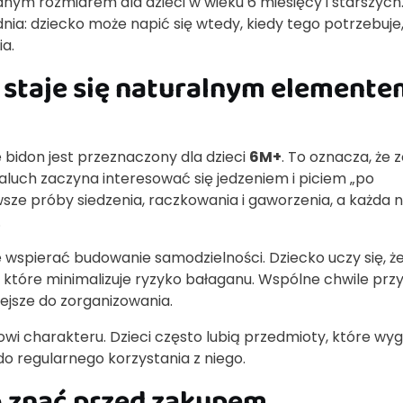
nym rozmiarem dla dzieci w wieku 6 miesięcy i starszych.
ia: dziecko może napić się wtedy, kiedy tego potrzebuje
a.
 staje się naturalnym elemente
e bidon jest przeznaczony dla dzieci
6M+
. To oznacza, że z
luch zaczyna interesować się jedzeniem i piciem „po
wsze próby siedzenia, raczkowania i gaworzenia, a każda
.
spierać budowanie samodzielności. Dziecko uczy się, ż
, które minimalizuje ryzyko bałaganu. Wspólne chwile prz
iejsze do zorganizowania.
owi charakteru. Dzieci często lubią przedmioty, które wy
o regularnego korzystania z niego.
o znać przed zakupem