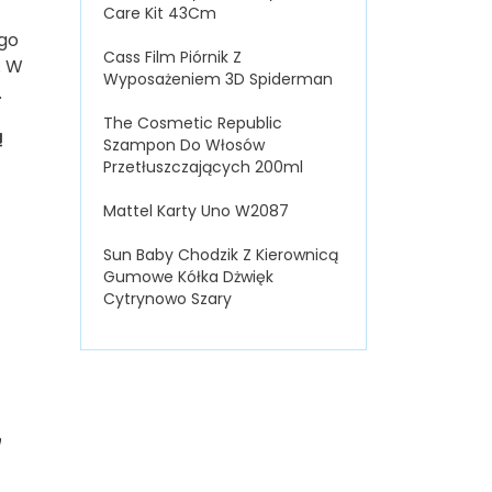
Care Kit 43Cm
ego
Cass Film Piórnik Z
. W
Wyposażeniem 3D Spiderman
.
The Cosmetic Republic
ą
Szampon Do Włosów
Przetłuszczających 200ml
Mattel Karty Uno W2087
Sun Baby Chodzik Z Kierownicą
Gumowe Kółka Dżwięk
Cytrynowo Szary
w