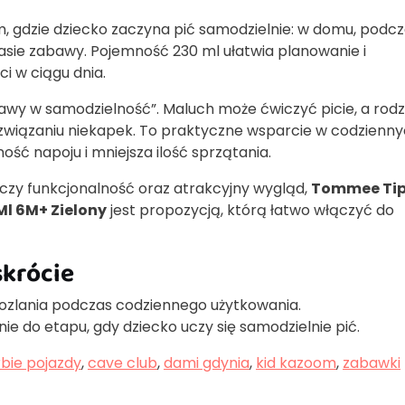
m, gdzie dziecko zaczyna pić samodzielnie: w domu, podc
zasie zabawy. Pojemność 230 ml ułatwia planowanie i
i w ciągu dnia.
wy w samodzielność”. Maluch może ćwiczyć picie, a rodz
ozwiązaniu niekapek. To praktyczne wsparcie w codzienn
ść napoju i mniejsza ilość sprzątania.
łączy funkcjonalność oraz atrakcyjny wygląd,
Tommee Ti
Ml 6M+ Zielony
jest propozycją, którą łatwo włączyć do
skrócie
rozlania podczas codziennego użytkowania.
e do etapu, gdy dziecko uczy się samodzielnie pić.
bie pojazdy
,
cave club
,
dami gdynia
,
kid kazoom
,
zabawki