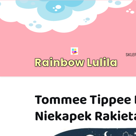
Skip
to
content
SKLE
Rainbow Lulila
Tommee Tippee 
Niekapek Rakiet