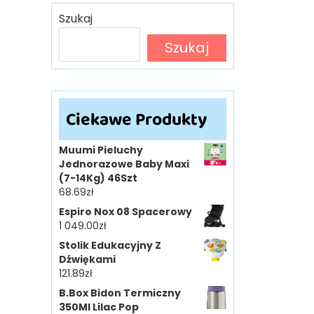
Szukaj
Szukaj
Ciekawe Produkty
Muumi Pieluchy
Jednorazowe Baby Maxi
(7-14Kg) 46Szt
68.69
zł
Espiro Nox 08 Spacerowy
1 049.00
zł
Stolik Edukacyjny Z
Dźwiękami
121.89
zł
B.Box Bidon Termiczny
350Ml Lilac Pop