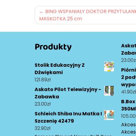
Nawigacja
BING WSPANIAŁY DOKTOR PRZYTULAN
MASKOTKA 25 cm
wpisu
Produkty
Askat
Zaba
23.00
z
Stolik Edukacyjny Z
Piórn
Dźwiękami
2 pod
121.89
zł
wypo
Askato Pilot Telewizyjny -
41.90
z
Zabawka
B.Box
23.00
zł
350Ml
Schleich Shiba Inu Matka I
105.00
Szczenię 42479
Akceso
32.90
zł
Akces