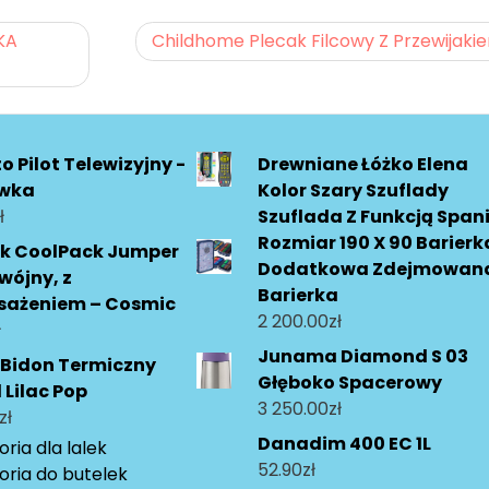
KA
Childhome Plecak Filcowy Z Przewijaki
o Pilot Telewizyjny -
Drewniane Łóżko Elena
wka
Kolor Szary Szuflady
ł
Szuflada Z Funkcją Span
Rozmiar 190 X 90 Barierk
ik CoolPack Jumper
Dodatkowa Zdejmowan
wójny, z
Barierka
sażeniem – Cosmic
2 200.00
zł
ł
Junama Diamond S 03
 Bidon Termiczny
Głęboko Spacerowy
 Lilac Pop
3 250.00
zł
zł
Danadim 400 EC 1L
ria dla lalek
52.90
zł
oria do butelek