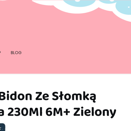
P
BLOG
Bidon Ze Słomką
a 230Ml 6M+ Zielony