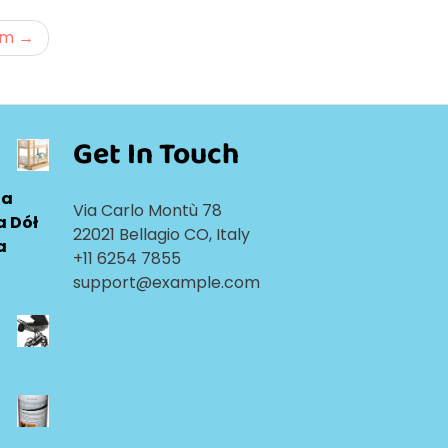
em
Get In Touch
ia
Via Carlo Montù 78
a Dół
22021 Bellagio CO, Italy
a
+11 6254 7855
support@example.com