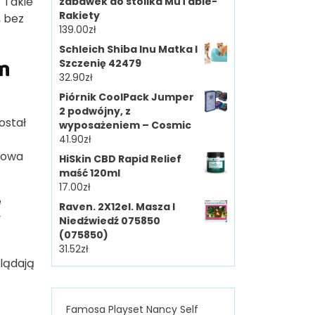
 Takie
zabawek do stolika MuTable-
Rakiety
, bez
139.00
zł
Schleich Shiba Inu Matka I
m
Szczenię 42479
32.90
zł
Piórnik CoolPack Jumper
2 podwójny, z
ostał
wyposażeniem – Cosmic
41.90
zł
 nowa
HiSkin CBD Rapid Relief
maść 120ml
17.00
zł
e
Raven. 2X12el. Masza I
y
Niedźwiedź 075850
(075850)
31.52
zł
glądają
Famosa Playset Nancy Self