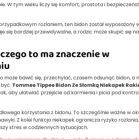
. W tym wieku liczy się komfort, prostota i bezpieczeńs
 z przypadkowym rozlaniem, ten bidon został wyposażony 
je się bardziej przewidywalne, a rodzic może skupić się na
aczego to ma znaczenie w
iu
cko może bawić się, przechylać, czasem odsunąć bidon, a
 być.
Tommee Tippee Bidon Ze Słomką Niekapek Raki
k, aby ułatwiać przejście od karmienia i picia pod kontro
idłowego korzystania z bidonu. To szczególnie ważne w okr
wyki. Z kolei funkcja niekapek ogranicza ryzyko rozlania,
jszy stres w codziennych sytuacjach.