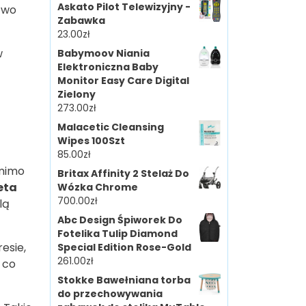
Askato Pilot Telewizyjny -
two
Zabawka
23.00
zł
w
Babymoov Niania
Elektroniczna Baby
Monitor Easy Care Digital
Zielony
273.00
zł
Malacetic Cleansing
Wipes 100Szt
85.00
zł
 mimo
Britax Affinity 2 Stelaż Do
eta
Wózka Chrome
700.00
zł
lą
Abc Design Śpiworek Do
Fotelika Tulip Diamond
esie,
Special Edition Rose-Gold
261.00
zł
 co
Stokke Bawełniana torba
do przechowywania