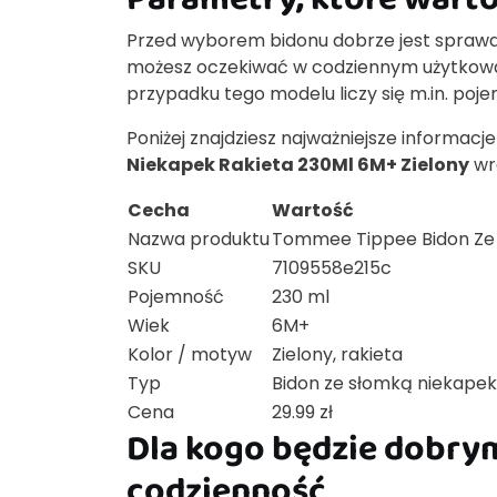
Przed wyborem bidonu dobrze jest sprawd
możesz oczekiwać w codziennym użytkowan
przypadku tego modelu liczy się m.in. po
Poniżej znajdziesz najważniejsze informac
Niekapek Rakieta 230Ml 6M+ Zielony
wr
Cecha
Wartość
Nazwa produktu
Tommee Tippee Bidon Ze 
SKU
7109558e215c
Pojemność
230 ml
Wiek
6M+
Kolor / motyw
Zielony, rakieta
Typ
Bidon ze słomką niekapek
Cena
29.99 zł
Dla kogo będzie dobry
codzienność