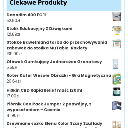
Ciekawe Produkty
Danadim 400 EC 1L
52.90
zł
Stolik Edukacyjny Z Dźwiękami
121.89
zł
Stokke Bawełniana torba do przechowywania
zabawek do stolika MuTable-Rakiety
139.00
zł
Ołówek Gumkujący Jednorożec Granatowy
5.55
zł
Roter Kafer Wesołe Obrazki - Gra Magnetyczna
20.64
zł
HiSkin CBD Rapid Relief maść 120ml
17.00
zł
Piórnik CoolPack Jumper 2 podwójny, z
wyposażeniem – Cosmic
41.90
zł
Drewniane Łóżko Elena Kolor Szary Szuflady