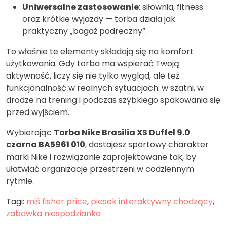
Uniwersalne zastosowanie
: siłownia, fitness
oraz krótkie wyjazdy — torba działa jak
praktyczny „bagaż podręczny”.
To właśnie te elementy składają się na komfort
użytkowania. Gdy torba ma wspierać Twoją
aktywność, liczy się nie tylko wygląd, ale też
funkcjonalność w realnych sytuacjach: w szatni, w
drodze na trening i podczas szybkiego spakowania się
przed wyjściem.
Wybierając
Torba Nike Brasilia XS Duffel 9.0
czarna BA5961 010
, dostajesz sportowy charakter
marki Nike i rozwiązanie zaprojektowane tak, by
ułatwiać organizację przestrzeni w codziennym
rytmie.
Tagi:
miś fisher price
,
piesek interaktywny chodzący
,
zabawka niespodzianka