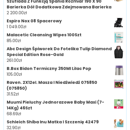
Szuflada Z Funkcją Spania Rozmiar 190 X 90
Barierka Dół Dodatkowa Zdejmowana Barierka
2 200.00
zł
Espiro Nox 08 Spacerowy
1 049.00
zł
Malacetic Cleansing Wipes 100Szt
85.00
zł
Abc Design Śpiworek Do Fotelika Tulip Diamond
Special Edition Rose-Gold
261.00
zł
B.Box Bidon Termiczny 350Ml Lilac Pop
105.00
zł
Raven. 2X12el. Masza I Niedźwiedź 075850
(075850)
31.52
zł
Muumi Pieluchy Jednorazowe Baby Maxi (7-
14Kg) 46Szt
68.69
zł
Schleich Shiba Inu Matka I Szczenię 42479
32.90
zł