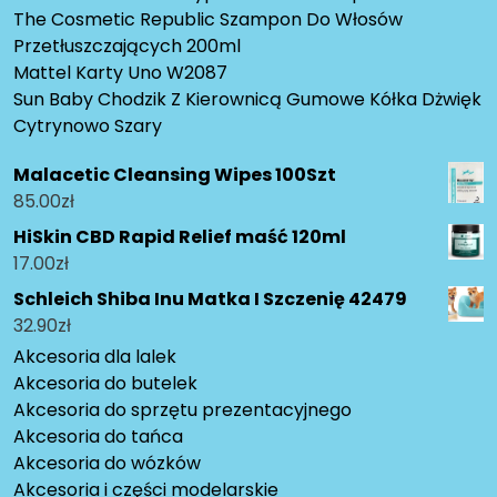
The Cosmetic Republic Szampon Do Włosów
Przetłuszczających 200ml
Mattel Karty Uno W2087
Sun Baby Chodzik Z Kierownicą Gumowe Kółka Dżwięk
Cytrynowo Szary
Malacetic Cleansing Wipes 100Szt
85.00
zł
HiSkin CBD Rapid Relief maść 120ml
17.00
zł
Schleich Shiba Inu Matka I Szczenię 42479
32.90
zł
Akcesoria dla lalek
Akcesoria do butelek
Akcesoria do sprzętu prezentacyjnego
Akcesoria do tańca
Akcesoria do wózków
Akcesoria i części modelarskie