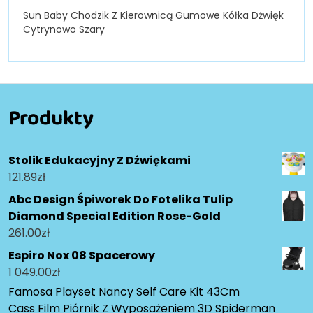
Sun Baby Chodzik Z Kierownicą Gumowe Kółka Dżwięk
Cytrynowo Szary
Produkty
Stolik Edukacyjny Z Dźwiękami
121.89
zł
Abc Design Śpiworek Do Fotelika Tulip
Diamond Special Edition Rose-Gold
261.00
zł
Espiro Nox 08 Spacerowy
1 049.00
zł
Famosa Playset Nancy Self Care Kit 43Cm
Cass Film Piórnik Z Wyposażeniem 3D Spiderman