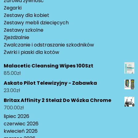
Zdrowa żywność
Zegarki
Zestawy dla kobiet
Zestawy mebli dziecięcych
Zestawy szkolne
Zjeżdżalnie
Zwalczanie i odstraszanie szkodników
Żwirki i piaski dla kotów
Malacetic Cleansing Wipes 100Szt
85.00
zł
Askato Pilot Telewizyjny - Zabawka
23.00
zł
Britax Affinity 2 Stelaż Do Wózka Chrome
700.00
zł
lipiec 2026
czerwiec 2026
kwiecień 2026