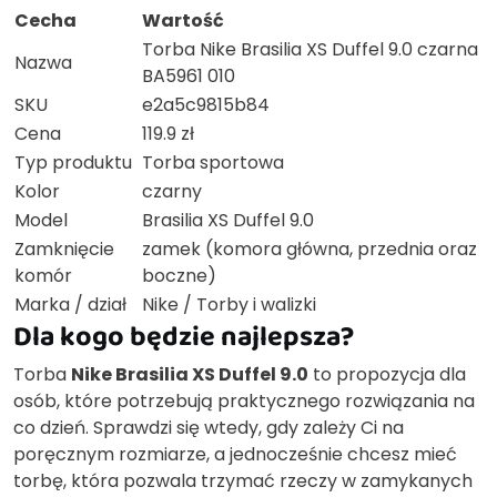
Cecha
Wartość
Torba Nike Brasilia XS Duffel 9.0 czarna
Nazwa
BA5961 010
SKU
e2a5c9815b84
Cena
119.9 zł
Typ produktu
Torba sportowa
Kolor
czarny
Model
Brasilia XS Duffel 9.0
Zamknięcie
zamek (komora główna, przednia oraz
komór
boczne)
Marka / dział
Nike / Torby i walizki
Dla kogo będzie najlepsza?
Torba
Nike Brasilia XS Duffel 9.0
to propozycja dla
osób, które potrzebują praktycznego rozwiązania na
co dzień. Sprawdzi się wtedy, gdy zależy Ci na
poręcznym rozmiarze, a jednocześnie chcesz mieć
torbę, która pozwala trzymać rzeczy w zamykanych