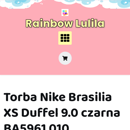
Skip
to
content
Rainbow Lulila
Torba Nike Brasilia
XS Duffel 9.0 czarna
BA5961 010