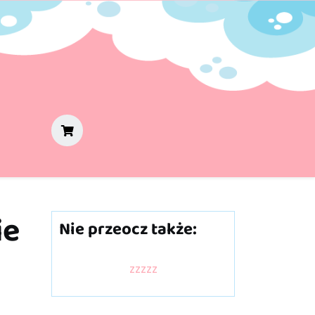
ie
Nie przeocz także:
zzzzz