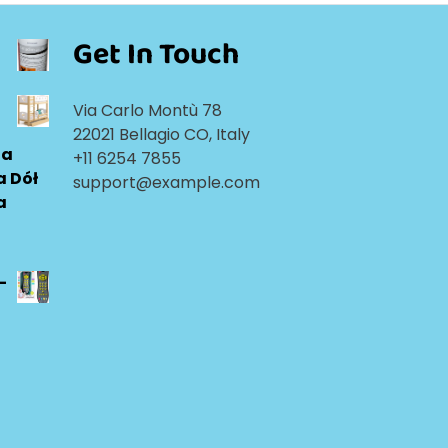
Get In Touch
Via Carlo Montù 78
22021 Bellagio CO, Italy
ia
+11 6254 7855
a Dół
support@example.com
a
-