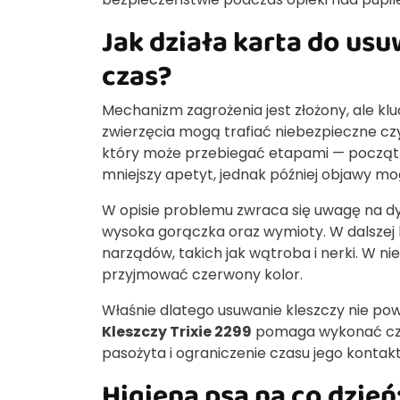
Jak działa karta do usuw
czas?
Mechanizm zagrożenia jest złożony, ale kl
zwierzęcia mogą trafiać niebezpieczne cz
który może przebiegać etapami — początk
mniejszy apetyt, jednak później objawy m
W opisie problemu zwraca się uwagę na dy
wysoka gorączka oraz wymioty. W dalszej
narządów, takich jak wątroba i nerki. W n
przyjmować czerwony kolor.
Właśnie dlatego usuwanie kleszczy nie pow
Kleszczy Trixie 2299
pomaga wykonać czyn
pasożyta i ograniczenie czasu jego kontakt
Higiena psa na co dzień