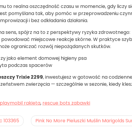
u to realna oszczędność czasu w momencie, gdy liczy si
 jest pomyślana tak, aby pomóc w przeprowadzeniu czyn
rowizacji i bez odkładania działania.
 ma sens, spójrz na to z perspektywy ryzyka zdrowotnego:
e powodować miejscowe reakcje skórne. W praktyce szyb
i może ograniczać rozwój niepożądanych skutków.
czy jako element domowej higieny psa
yta podczas spacerów
eszczy Trixie 2299
, inwestujesz w gotowość na codzienn
czeństwem zwierzęcia — szczególnie w sezonie, kiedy kle
playmobil rakieta
,
rescue bots zabawki
ec 103365
Pink No More Pieluszki Muślin Marigolds Su