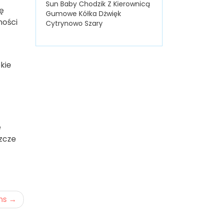
Sun Baby Chodzik Z Kierownicą
ę
Gumowe Kółka Dżwięk
ności
Cytrynowo Szary
kie
e
szcze
ns