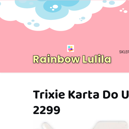
Skip
to
content
SKLE
Rainbow Lulila
Trixie Karta Do 
2299