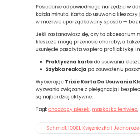
Posiadanie odpowiedniego narzędzia w dom
każda minuta. Karta do usuwania kleszczy
w możliwie uporządkowany sposób — bez imp
Jeśli zastanawiasz się, czy to akcesorium
kleszcze mogą przenosić choroby, a takż
usunięcie pasożyta wspiera profilaktykę 
Praktyczna karta
do usuwania klesz
Szybka reakcja
po zauważeniu pasoż
Wybierając
Trixie Karta Do Usuwania Kl
wyzwania związane z pielęgnacją i bezpie
są najbardziej aktywne.
Tagi:
chodzący piesek
,
maskotka leniwiec
,
Nawigacja
Schmidt 100El. Księżniczka I Jednoroż
wpisu