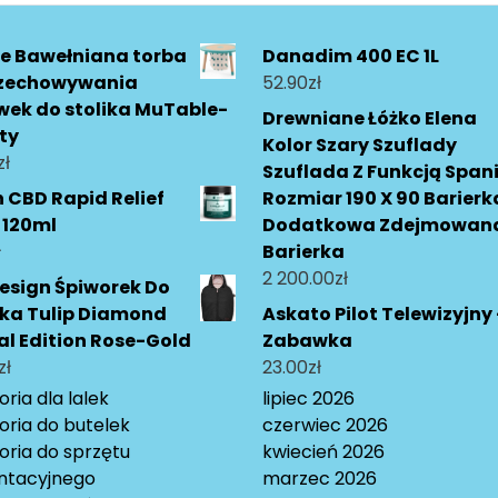
e Bawełniana torba
Danadim 400 EC 1L
rzechowywania
52.90
zł
ek do stolika MuTable-
Drewniane Łóżko Elena
ty
Kolor Szary Szuflady
zł
Szuflada Z Funkcją Span
n CBD Rapid Relief
Rozmiar 190 X 90 Barierk
 120ml
Dodatkowa Zdejmowan
ł
Barierka
2 200.00
zł
esign Śpiworek Do
ika Tulip Diamond
Askato Pilot Telewizyjny 
al Edition Rose-Gold
Zabawka
zł
23.00
zł
ria dla lalek
lipiec 2026
oria do butelek
czerwiec 2026
oria do sprzętu
kwiecień 2026
ntacyjnego
marzec 2026