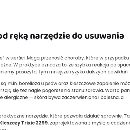
od ręką narzędzie do usuwania
e” w sierści. Mogą przenosić choroby, które w przypadku
oźne. W praktyce oznacza to, że szybka reakcja po spac
niemy pasożyta, tym mniejsze ryzyko dalszych powikłań.
są m.in. borelioza u psów oraz kleszczowe zapalenie móz
zają się też nagłe pogorszenia stanu zdrowia. Warto pam
 alergiczne — skóra bywa zaczerwieniona i bolesna, a
raktyczne narzędzie, które pozwala działać sprawnie. Ta
Kleszczy Trixie 2299
, zaprojektowana z myślą o codzie
em.