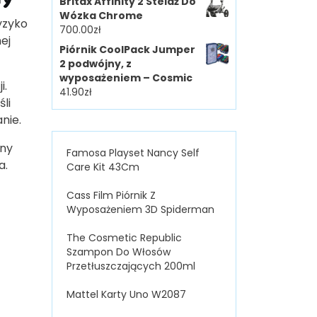
Britax Affinity 2 Stelaż Do
Wózka Chrome
yzyko
700.00
zł
ej
Piórnik CoolPack Jumper
2 podwójny, z
wyposażeniem – Cosmic
i.
41.90
zł
li
nie.
dny
Famosa Playset Nancy Self
a.
Care Kit 43Cm
Cass Film Piórnik Z
Wyposażeniem 3D Spiderman
The Cosmetic Republic
Szampon Do Włosów
Przetłuszczających 200ml
Mattel Karty Uno W2087