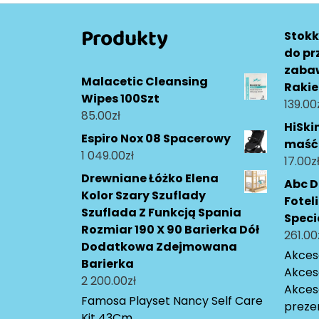
Produkty
Stokk
do p
zabaw
Malacetic Cleansing
Rakie
Wipes 100Szt
139.00
85.00
zł
HiSki
Espiro Nox 08 Spacerowy
maść
1 049.00
zł
17.00
z
Drewniane Łóżko Elena
Abc D
Kolor Szary Szuflady
Fotel
Szuflada Z Funkcją Spania
Speci
Rozmiar 190 X 90 Barierka Dół
261.00
Dodatkowa Zdejmowana
Akceso
Barierka
Akces
2 200.00
zł
Akces
Famosa Playset Nancy Self Care
preze
Kit 43Cm