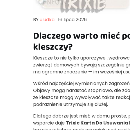
BY
uludka
16 lipca 2026
Dlaczego warto mieć p
kleszczy?
Kleszcze to nie tylko uporczywe „wędrowc
zwierząt domowych bywają szczególnie gr
ma ogromne znaczenie — im wcześniej usu
Wśród najczęściej wymienianych zagrożeń 
Objawy mogą narastać stopniowo, ale zdar
że kleszcze mogą wywoływać także reakcje
podrażnienie utrzymuje się dłużej.
Dlatego dobrze jest mieć w domu proste, p
wsparcie daje
Trixie Karta Do Usuwania 
bezpieczeństwie podczas opieki nad pupil