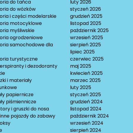
oria do tańca
luty 2026
oria do wózków
styczeń 2026
ria i części modelarskie
grudzień 2025
oria motocyklowe
listopad 2025
oria myśliwskie
październik 2025
oria ogrodzeniowe
wrzesień 2025
oria samochodowe dla
sierpień 2025
lipiec 2025
oria turystyczne
czerwiec 2025
erspiranty i dezodoranty
maj 2025
ie
kwiecień 2025
ki i materiały
marzec 2025
unkowe
luty 2025
ły papiernicze
styczeń 2025
ły piśmiennicze
grudzień 2024
tory i gruszki do nosa
listopad 2024
 inne pojazdy do zabawy
październik 2024
oksy
wrzesień 2024
e
sierpień 2024