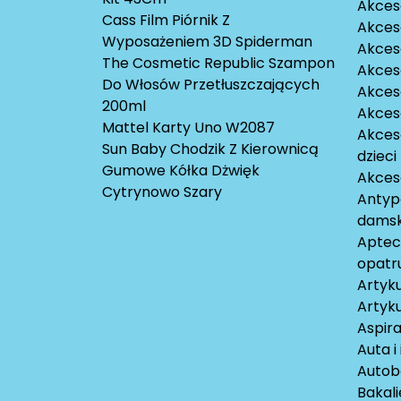
Akces
Cass Film Piórnik Z
Akces
Wyposażeniem 3D Spiderman
Akceso
The Cosmetic Republic Szampon
Akces
Do Włosów Przetłuszczających
Akces
200ml
Akces
Mattel Karty Uno W2087
Akces
Sun Baby Chodzik Z Kierownicą
dzieci
Gumowe Kółka Dżwięk
Akces
Cytrynowo Szary
Antyp
damsk
Aptecz
opatr
Artyku
Artyku
Aspira
Auta i
Autob
Bakali