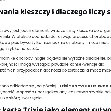
ania kleszczy i dlaczego liczy s
uczowy jest jeden element: wraz ze śliną kleszcza do orga
ynniki. W efekcie dochodzi do rozwoju procesu chorobow
owo pies bywa tylko nieznacznie osłabiony i może mieć
ogą szybko narastać.
namikę choroby: nagle pojawia się wyraźne osłabienie, b
 kolejności mogą wystąpić poważne konsekwencje dla
iektórych przypadkach dochodzi do żółtaczki, a mocz moż
inno odkładać się „na później”.
Trixie Karta Do Usuwani
ność w sposób uporządkowany, co ułatwia szybkie odj
u ze skórą zwierzęcia.
: karta Trixie jako element ruty