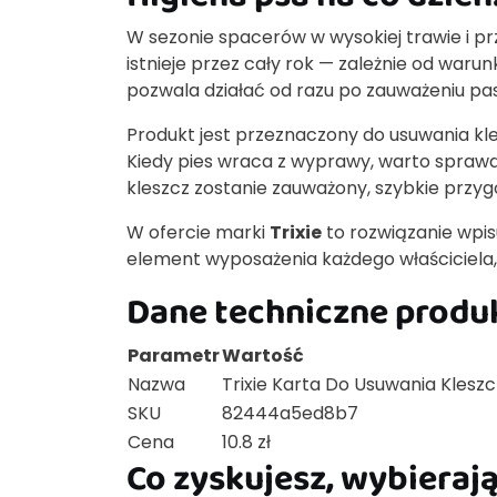
W sezonie spacerów w wysokiej trawie i prz
istnieje przez cały rok — zależnie od war
pozwala działać od razu po zauważeniu pa
Produkt jest przeznaczony do usuwania kle
Kiedy pies wraca z wyprawy, warto sprawdz
kleszcz zostanie zauważony, szybkie przyg
W ofercie marki
Trixie
to rozwiązanie wpis
element wyposażenia każdego właściciela,
Dane techniczne produ
Parametr
Wartość
Nazwa
Trixie Karta Do Usuwania Kleszc
SKU
82444a5ed8b7
Cena
10.8 zł
Co zyskujesz, wybierają