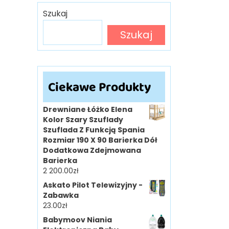
Szukaj
Szukaj
Ciekawe Produkty
Drewniane Łóżko Elena
Kolor Szary Szuflady
Szuflada Z Funkcją Spania
Rozmiar 190 X 90 Barierka Dół
Dodatkowa Zdejmowana
Barierka
2 200.00
zł
Askato Pilot Telewizyjny -
Zabawka
23.00
zł
Babymoov Niania