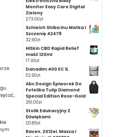
Elektroniczna Baby
Monitor Easy Care Digital
Zielony
273.00
zł
Schleich Shiba Inu Matka I
Szczenię 42479
32.90
zł
HiSkin CBD Rapid Relief
maść 120ml
17.00
zł
erze
Danadim 400 EC 1L
52.90
zł
Abc Design Śpiworek Do
gu.
Fotelika Tulip Diamond
iętać,
Special Edition Rose-Gold
261.00
zł
Stolik Edukacyjny Z
Dźwiękami
kie
121.89
zł
nnym
Raven. 2X12el. Masza I