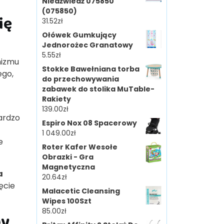
Niedźwiedź 075850
(075850)
ię
31.52
zł
Ołówek Gumkujący
Jednorożec Granatowy
5.55
zł
nizmu
Stokke Bawełniana torba
ego,
do przechowywania
zabawek do stolika MuTable-
Rakiety
139.00
zł
ardzo
Espiro Nox 08 Spacerowy
1 049.00
zł
e
Roter Kafer Wesołe
Obrazki - Gra
Magnetyczna
a
20.64
zł
ęcie
Malacetic Cleansing
Wipes 100Szt
85.00
zł
ny