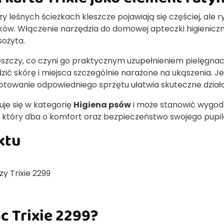
y leśnych ścieżkach kleszcze pojawiają się częściej, ale r
unków. Włączenie narzędzia do domowej apteczki higieniczn
sożyta.
szczy, co czyni go praktycznym uzupełnieniem pielęgnacj
ić skórę i miejsca szczególnie narażone na ukąszenia. Jeś
otowanie odpowiedniego sprzętu ułatwia skuteczne działa
uje się w kategorię
Higiena psów
i może stanowić wygo
 który dba o komfort oraz bezpieczeństwo swojego pupil
ktu
zy Trixie 2299
c Trixie 2299?