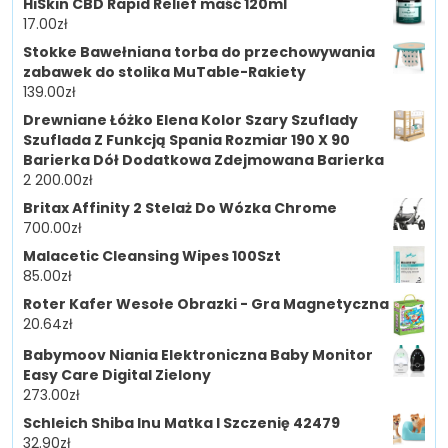
HiSkin CBD Rapid Relief maść 120ml
17.00
zł
Stokke Bawełniana torba do przechowywania
zabawek do stolika MuTable-Rakiety
139.00
zł
Drewniane Łóżko Elena Kolor Szary Szuflady
Szuflada Z Funkcją Spania Rozmiar 190 X 90
Barierka Dół Dodatkowa Zdejmowana Barierka
2 200.00
zł
Britax Affinity 2 Stelaż Do Wózka Chrome
700.00
zł
Malacetic Cleansing Wipes 100Szt
85.00
zł
Roter Kafer Wesołe Obrazki - Gra Magnetyczna
20.64
zł
Babymoov Niania Elektroniczna Baby Monitor
Easy Care Digital Zielony
273.00
zł
Schleich Shiba Inu Matka I Szczenię 42479
32.90
zł