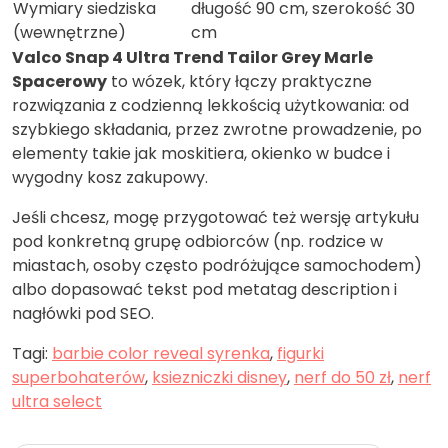
Wymiary siedziska
długość 90 cm, szerokość 30
(wewnętrzne)
cm
Valco Snap 4 Ultra Trend Tailor Grey Marle
Spacerowy
to wózek, który łączy praktyczne
rozwiązania z codzienną lekkością użytkowania: od
szybkiego składania, przez zwrotne prowadzenie, po
elementy takie jak moskitiera, okienko w budce i
wygodny kosz zakupowy.
Jeśli chcesz, mogę przygotować też wersję artykułu
pod konkretną grupę odbiorców (np. rodzice w
miastach, osoby często podróżujące samochodem)
albo dopasować tekst pod metatag description i
nagłówki pod SEO.
Tagi:
barbie color reveal syrenka
,
figurki
superbohaterów
,
ksiezniczki disney
,
nerf do 50 zł
,
nerf
ultra select