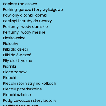
Papiery toaletowe
Parkingi garaże i tory wyścigowe
Pawilony altanki i domki
Peelingi i scruby do twarzy
Perfumy i wody damskie
Perfumy i wody męskie
Piaskownice
Pieluchy
Piłki dla dzieci
Piłki do ćwiczeń
Piły elektryczne
Piórniki
Place zabaw
Plecaki
Plecaki i tornistry na kółkach
Plecaki przedszkolne
Plecaki szkolne
Podgrzewacze i sterylizatory