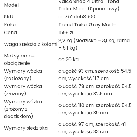
Valco Snap 4 Ultra Trend
Model
Tailor Made (Spacerowy)
SKU
ce7b2deb8d00
Kolor
Trend Tailor Grey Marle
Cena
1599 zł
8,2 kg (siedzisko – 3,1 kg, rama
Waga stelaża z kołami
– 5,1 kg)
Maksymalne
do 20 kg
obciążenie
Wymiary wózka
długość 93 cm, szerokość 54,5
(rozłożony)
cm, wysokość 117 cm
Wymiary wózka
długość 78 cm, szerokość 54,5
(złożony)
cm, wysokość 32,5 cm
Wymiary wózka
długość 110 cm, szerokość 54,5
(złożony z
cm, wysokość 39 cm
siedziskiem)
długość 97 cm, szerokość 41
Wymiary siedziska
cm, wysokość 33 cm