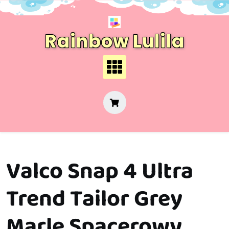
Skip
to
content
Rainbow Lulila
Valco Snap 4 Ultra
Trend Tailor Grey
Marle Spacerowy