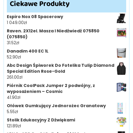
Ciekawe Produkty
Espiro Nox 08 Spacerowy
1 049.00
zł
Raven. 2X12el. Masza I Niedźwiedź 075850
(075850)
31.52
zł
Danadim 400 EC 1L
52.90
zł
Abc Design Śpiworek Do Fotelika Tulip Diamond
Special Edition Rose-Gold
261.00
zł
Piórnik CoolPack Jumper 2 podwójny, z
wyposażeniem – Cosmic
41.90
zł
Ołówek Gumkujący Jednorożec Granatowy
5.55
zł
Stolik Edukacyjny Z Dźwiękami
121.89
zł