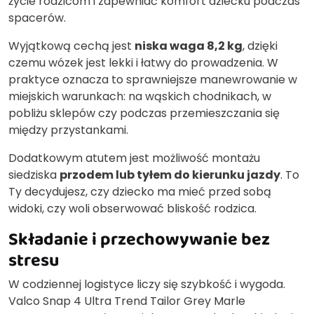
życie rodzicom i zapewniać komfort dziecku podczas
spacerów.
Wyjątkową cechą jest
niska waga 8,2 kg
, dzięki
czemu wózek jest lekki i łatwy do prowadzenia. W
praktyce oznacza to sprawniejsze manewrowanie w
miejskich warunkach: na wąskich chodnikach, w
pobliżu sklepów czy podczas przemieszczania się
między przystankami.
Dodatkowym atutem jest możliwość montażu
siedziska
przodem lub tyłem do kierunku jazdy
. To
Ty decydujesz, czy dziecko ma mieć przed sobą
widoki, czy woli obserwować bliskość rodzica.
Składanie i przechowywanie bez
stresu
W codziennej logistyce liczy się szybkość i wygoda.
Valco Snap 4 Ultra Trend Tailor Grey Marle