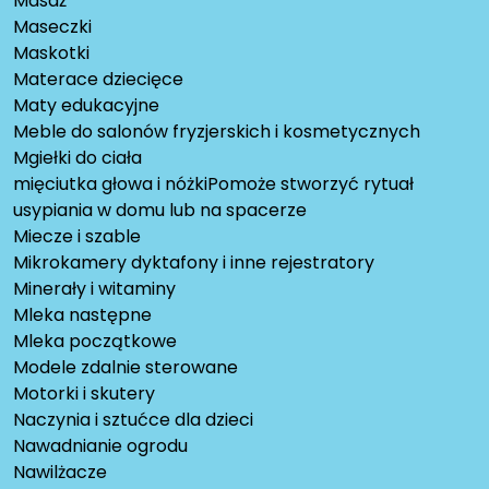
Masaż
Maseczki
Maskotki
Materace dziecięce
Maty edukacyjne
Meble do salonów fryzjerskich i kosmetycznych
Mgiełki do ciała
mięciutka głowa i nóżkiPomoże stworzyć rytuał
usypiania w domu lub na spacerze
Miecze i szable
Mikrokamery dyktafony i inne rejestratory
Minerały i witaminy
Mleka następne
Mleka początkowe
Modele zdalnie sterowane
Motorki i skutery
Naczynia i sztućce dla dzieci
Nawadnianie ogrodu
Nawilżacze