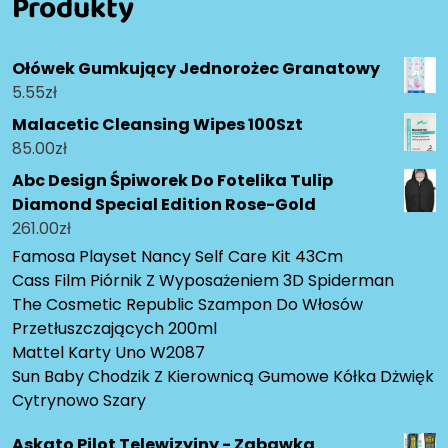
Produkty
Ołówek Gumkujący Jednorożec Granatowy
5.55
zł
Malacetic Cleansing Wipes 100Szt
85.00
zł
Abc Design Śpiworek Do Fotelika Tulip
Diamond Special Edition Rose-Gold
261.00
zł
Famosa Playset Nancy Self Care Kit 43Cm
Cass Film Piórnik Z Wyposażeniem 3D Spiderman
The Cosmetic Republic Szampon Do Włosów
Przetłuszczających 200ml
Mattel Karty Uno W2087
Sun Baby Chodzik Z Kierownicą Gumowe Kółka Dżwięk
Cytrynowo Szary
Askato Pilot Telewizyjny - Zabawka