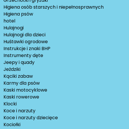
Grzechotki i gryzaki
Higiena osób starszych i niepełnosprawnych
Higiena psów
hotel
Hulajnogi
Hulajnogi dla dzieci
Huśtawki ogrodowe
Instrukcje i znaki BHP
Instrumenty dęte
Jeepy i quady
Jeździki
Kąciki zabaw
Karmy dla psów
Kaski motocyklowe
Kaski rowerowe
Klocki
Koce i narzuty
Koce i narzuty dziecięce
Kociołki