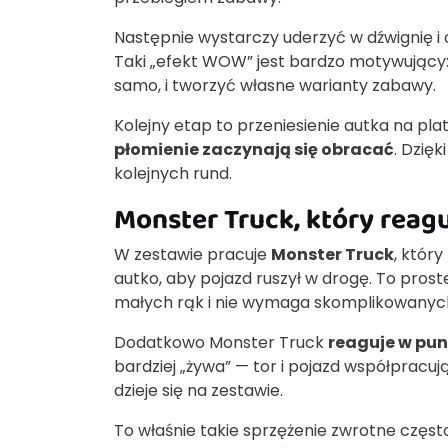
Następnie wystarczy uderzyć w dźwignię i
Taki „efekt WOW” jest bardzo motywujący:
samo, i tworzyć własne warianty zabawy.
Kolejny etap to przeniesienie autka na pl
płomienie zaczynają się obracać
. Dzię
kolejnych rund.
Monster Truck, który reag
W zestawie pracuje
Monster Truck
, któr
autko, aby pojazd ruszył w drogę. To proste
małych rąk i nie wymaga skomplikowanych 
Dodatkowo Monster Truck
reaguje w pu
bardziej „żywa” — tor i pojazd współpracują
dzieje się na zestawie.
To właśnie takie sprzężenie zwrotne częst