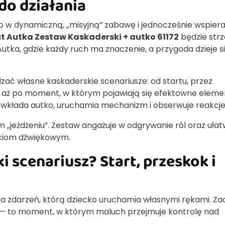
do działania
ko w dynamiczną, „misyjną” zabawę i jednocześnie wspier
t Autka Zestaw Kaskaderski + autko 61172
będzie str
 Autka, gdzie każdy ruch ma znaczenie, a przygoda dzieje s
ć własne kaskaderskie scenariusze: od startu, przez
 aż po moment, w którym pojawiają się efektowne eleme
— wkłada autko, uruchamia mechanizm i obserwuje reakcje
„jeżdżeniu”. Zestaw angażuje w odgrywanie ról oraz ułat
ściom dźwiękowym.
 scenariusz? Start, przeskok i
ja zdarzeń, którą dziecko uruchamia własnymi rękami. Z
tu — to moment, w którym maluch przejmuje kontrolę nad