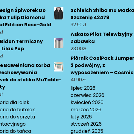
esign Śpiworek Do
Schleich Shiba Inu Matka
ika Tulip Diamond
Szczenię 42479
al Edition Rose-Gold
32.90
zł
zł
Askato Pilot Telewizyjny 
 Bidon Termiczny
Zabawka
 Lilac Pop
23.00
zł
zł
Piórnik CoolPack Jumpe
e Bawełniana torba
2 podwójny, z
rzechowywania
wyposażeniem – Cosmic
ek do stolika MuTable-
41.90
zł
ty
lipiec 2026
zł
czerwiec 2026
ria dla lalek
kwiecień 2026
oria do butelek
marzec 2026
oria do sprzętu
luty 2026
ntacyjnego
styczeń 2026
oria do tańca
grudzień 2025