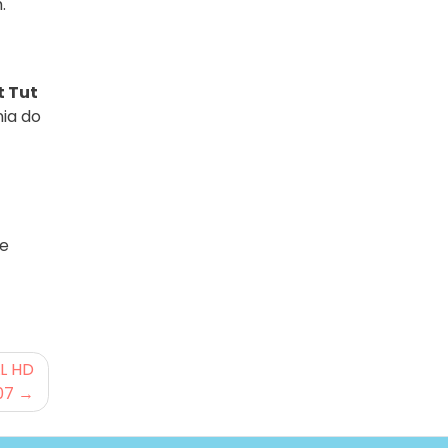
.
t Tut
ia do
ie
L HD
07