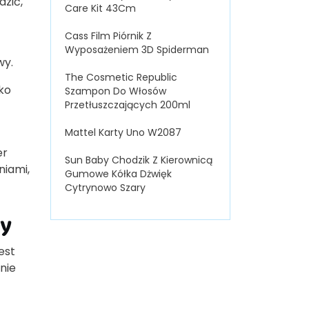
zić,
Care Kit 43Cm
Cass Film Piórnik Z
Wyposażeniem 3D Spiderman
wy.
The Cosmetic Republic
ko
Szampon Do Włosów
Przetłuszczających 200ml
Mattel Karty Uno W2087
er
Sun Baby Chodzik Z Kierownicą
niami,
Gumowe Kółka Dżwięk
Cytrynowo Szary
ty
est
nie