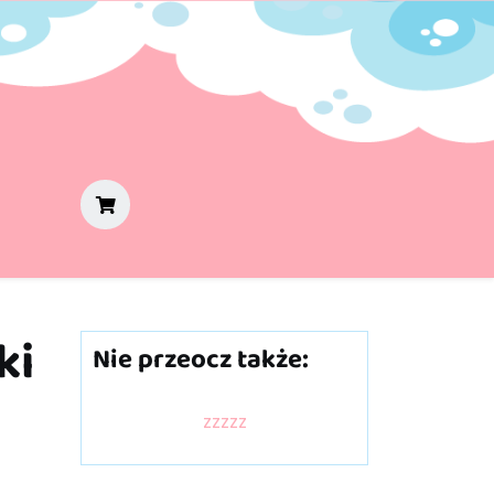
ki
Nie przeocz także:
zzzzz