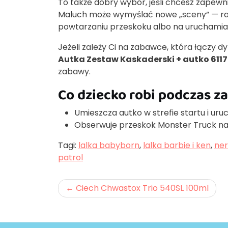
To także dobry wybór, jeśli chcesz zapewn
Maluch może wymyślać nowe „sceny” — raz 
powtarzaniu przeskoku albo na uruchamian
Jeżeli zależy Ci na zabawce, która łączy 
Autka Zestaw Kaskaderski + autko 6117
zabawy.
Co dziecko robi podczas 
Umieszcza autko w strefie startu i ur
Obserwuje przeskok Monster Truck nad
Tagi:
lalka babyborn
,
lalka barbie i ken
,
ner
patrol
Nawigacja
Ciech Chwastox Trio 540SL 100ml
wpisu