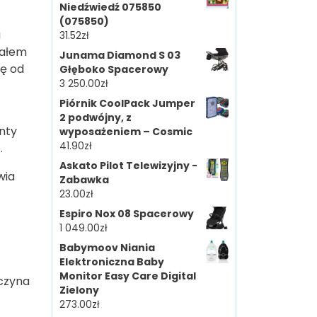
Niedźwiedź 075850
(075850)
a
31.52
zł
załem
Junama Diamond S 03
ię od
Głęboko Spacerowy
3 250.00
zł
Piórnik CoolPack Jumper
2 podwójny, z
nty
wyposażeniem – Cosmic
41.90
zł
.
Askato Pilot Telewizyjny -
wia
Zabawka
23.00
zł
Espiro Nox 08 Spacerowy
1 049.00
zł
Babymoov Niania
Elektroniczna Baby
Monitor Easy Care Digital
aczyna
Zielony
273.00
zł