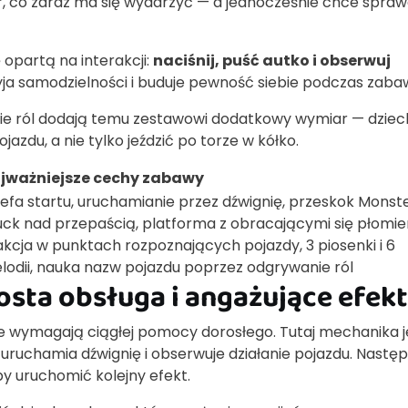
 co zaraz ma się wydarzyć — a jednocześnie chce sprawd
opartą na interakcji:
naciśnij, puść autko i obserwuj
yja samodzielności i buduje pewność siebie podczas zaba
ie ról dodają temu zestawowi dodatkowy wymiar — dziec
azdu, a nie tylko jeździć po torze w kółko.
jważniejsze cechy zabawy
refa startu, uruchamianie przez dźwignię, przeskok Monst
uck nad przepaścią, platforma z obracającymi się płomie
akcja w punktach rozpoznających pojazdy, 3 piosenki i 6
lodii, nauka nazw pojazdu poprzez odgrywanie ról
osta obsługa i angażujące efek
ie wymagają ciągłej pomocy dorosłego. Tutaj mechanika j
, uruchamia dźwignię i obserwuje działanie pojazdu. Następ
y uruchomić kolejny efekt.