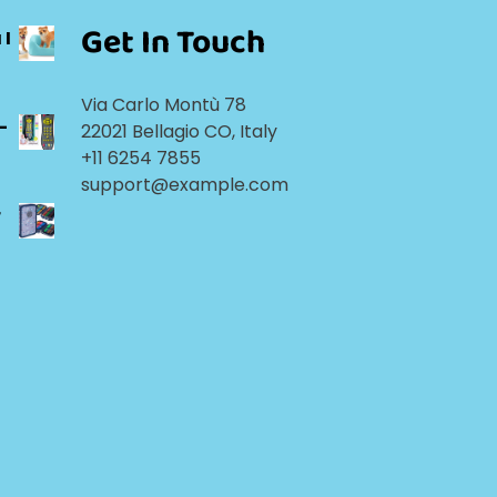
Get In Touch
 I
Via Carlo Montù 78
-
22021 Bellagio CO, Italy
+11 6254 7855
support@example.com
r