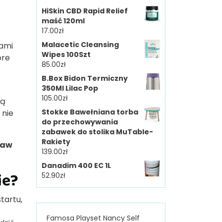
HiSkin CBD Rapid Relief
maść 120ml
17.00
zł
Malacetic Cleansing
jami
Wipes 100Szt
óre
85.00
zł
B.Box Bidon Termiczny
350Ml Lilac Pop
105.00
zł
ją
Stokke Bawełniana torba
 nie
do przechowywania
zabawek do stolika MuTable-
Rakiety
taw
139.00
zł
Danadim 400 EC 1L
ie?
52.90
zł
tartu,
Famosa Playset Nancy Self