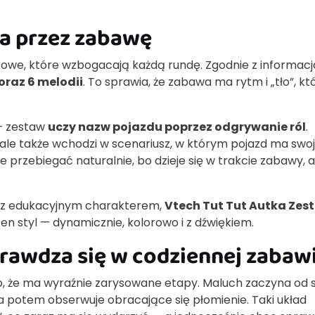
ka przez zabawę
we, które wzbogacają każdą rundę. Zgodnie z informac
oraz 6 melodii
. To sprawia, że zabawa ma rytm i „tło”, kt
 — zestaw
uczy nazw pojazdu poprzez odgrywanie ról
.
ale także wchodzi w scenariusz, w którym pojazd ma swo
e przebiegać naturalnie, bo dzieje się w trakcie zabawy, a
kę z edukacyjnym charakterem,
Vtech Tut Tut Autka Zes
ten styl — dynamicznie, kolorowo i z dźwiękiem.
rawdza się w codziennej zabaw
o, że ma wyraźnie zarysowane etapy. Maluch zaczyna od s
a potem obserwuje obracające się płomienie. Taki układ