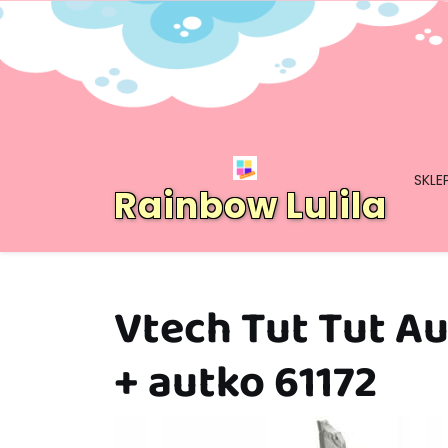
Skip
to
content
SKLE
Rainbow Lulila
Vtech Tut Tut A
+ autko 61172