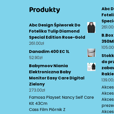
Produkty
Abc D
Fotel
Speci
Abc Design Śpiworek Do
261.00
Fotelika Tulip Diamond
B.Box
Special Edition Rose-Gold
350Ml
261.00
zł
105.00
Danadim 400 EC 1L
Stokk
52.90
zł
do p
Babymoov Niania
zabaw
Elektroniczna Baby
Rakie
Monitor Easy Care Digital
139.00
Zielony
Akceso
273.00
zł
Akces
Famosa Playset Nancy Self Care
Akces
Kit 43Cm
preze
Cass Film Piórnik Z
Akces