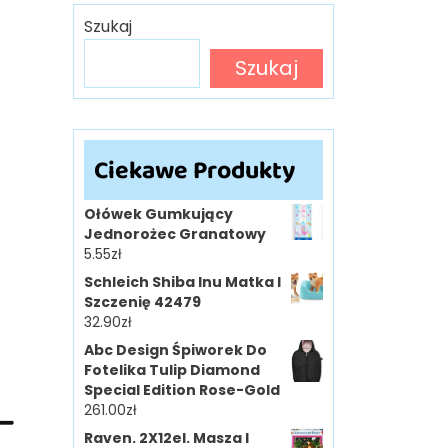
Szukaj
Szukaj
Ciekawe Produkty
Ołówek Gumkujący
Jednorożec Granatowy
5.55
zł
Schleich Shiba Inu Matka I
Szczenię 42479
32.90
zł
Abc Design Śpiworek Do
Fotelika Tulip Diamond
Special Edition Rose-Gold
 —
261.00
zł
Raven. 2X12el. Masza I