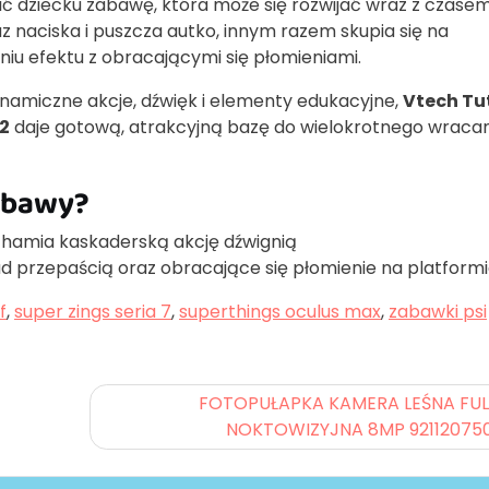
ić dziecku zabawę, która może się rozwijać wraz z czasem
naciska i puszcza autko, innym razem skupia się na
iu efektu z obracającymi się płomieniami.
dynamiczne akcje, dźwięk i elementy edukacyjne,
Vtech Tu
2
daje gotową, atrakcyjną bazę do wielokrotnego wracan
zabawy?
uchamia kaskaderską akcję dźwignią
 przepaścią oraz obracające się płomienie na platform
f
,
super zings seria 7
,
superthings oculus max
,
zabawki psi
FOTOPUŁAPKA KAMERA LEŚNA FUL
NOKTOWIZYJNA 8MP 92112075