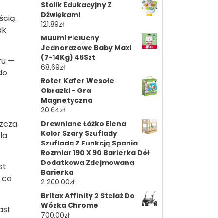
Stolik Edukacyjny Z
Dźwiękami
ścią.
121.89
zł
ak
Muumi Pieluchy
Jednorazowe Baby Maxi
(7-14Kg) 46Szt
ru —
68.69
zł
do
Roter Kafer Wesołe
Obrazki - Gra
Magnetyczna
20.64
zł
szcza
Drewniane Łóżko Elena
Kolor Szary Szuflady
la
Szuflada Z Funkcją Spania
Rozmiar 190 X 90 Barierka Dół
Dodatkowa Zdejmowana
st
Barierka
, co
2 200.00
zł
Britax Affinity 2 Stelaż Do
Wózka Chrome
ast
700.00
zł