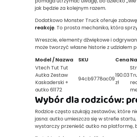
pomaga utrzymać uwagę, bo dziecko „wie”,
jak będzie za kolejnym razem.
Dodatkowo Monster Truck oferuje zabawę 
reakcję
. To prosta mechanika, która sprz
Wreszcie, elementy dźwiękowe i odgrywan
może tworzyć własne historie z udziałem poj
Model / Nazwa
SKU
Cena
Na
Vtech Tut Tut
St
Autka Zestaw
190.03
Tr
94cb9778ac09
Kaskaderski +
zł
re
autko 61172
me
Wybór dla rodziców: pr
Rodzice często szukają zestawów, które n
jasna: autko umieszcza się w strefie startu
wystarczy przenieść autko na platformę, b