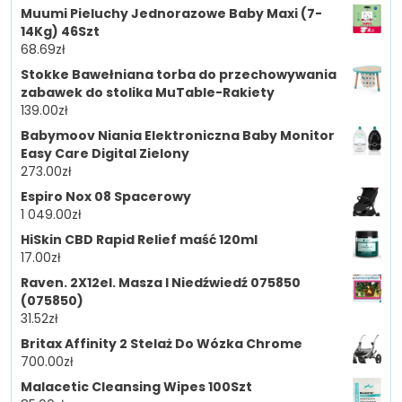
Muumi Pieluchy Jednorazowe Baby Maxi (7-
14Kg) 46Szt
68.69
zł
Stokke Bawełniana torba do przechowywania
zabawek do stolika MuTable-Rakiety
139.00
zł
Babymoov Niania Elektroniczna Baby Monitor
Easy Care Digital Zielony
273.00
zł
Espiro Nox 08 Spacerowy
1 049.00
zł
HiSkin CBD Rapid Relief maść 120ml
17.00
zł
Raven. 2X12el. Masza I Niedźwiedź 075850
(075850)
31.52
zł
Britax Affinity 2 Stelaż Do Wózka Chrome
700.00
zł
Malacetic Cleansing Wipes 100Szt