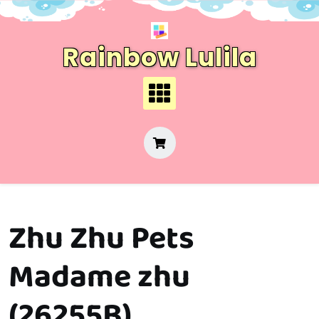
Skip
to
content
Rainbow Lulila
Zhu Zhu Pets
Madame zhu
(26255B)