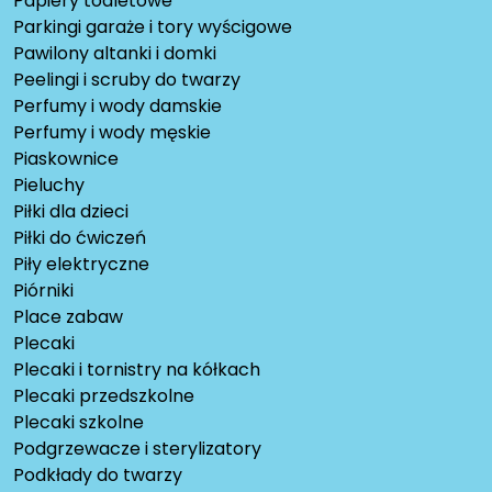
Papiery toaletowe
Parkingi garaże i tory wyścigowe
Pawilony altanki i domki
Peelingi i scruby do twarzy
Perfumy i wody damskie
Perfumy i wody męskie
Piaskownice
Pieluchy
Piłki dla dzieci
Piłki do ćwiczeń
Piły elektryczne
Piórniki
Place zabaw
Plecaki
Plecaki i tornistry na kółkach
Plecaki przedszkolne
Plecaki szkolne
Podgrzewacze i sterylizatory
Podkłady do twarzy