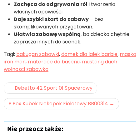
Zachęca do odgrywania ról
i tworzenia
własnych opowieści.
Daje szybki start do zabawy
– bez
skomplikowanych przygotowań.
Ułatwia zabawę wspólną
, bo dziecko chętnie
zaprasza innych do scenek.
Tagi:
bakugan zabawki
,
domek dla lalek barbie
,
maska
iron man
,
materace do basenu
,
mustang duch
wolnosci zabawka
Nawigacja
Bebetto 42 Sport 01 Spacerowy
wpisu
B.Box Kubek Niekapek Fioletowy BB00314
Nie przeocz także: