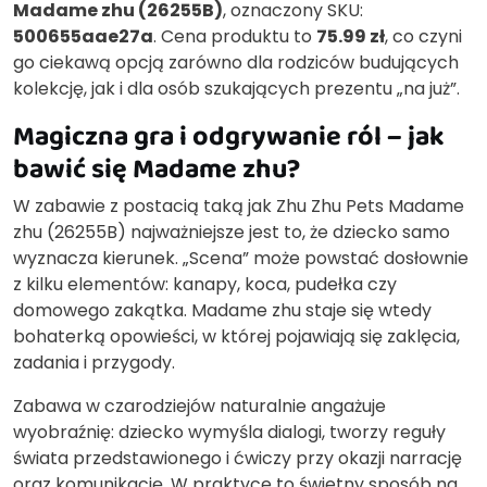
Madame zhu (26255B)
, oznaczony SKU:
500655aae27a
. Cena produktu to
75.99 zł
, co czyni
go ciekawą opcją zarówno dla rodziców budujących
kolekcję, jak i dla osób szukających prezentu „na już”.
Magiczna gra i odgrywanie ról – jak
bawić się Madame zhu?
W zabawie z postacią taką jak Zhu Zhu Pets Madame
zhu (26255B) najważniejsze jest to, że dziecko samo
wyznacza kierunek. „Scena” może powstać dosłownie
z kilku elementów: kanapy, koca, pudełka czy
domowego zakątka. Madame zhu staje się wtedy
bohaterką opowieści, w której pojawiają się zaklęcia,
zadania i przygody.
Zabawa w czarodziejów naturalnie angażuje
wyobraźnię: dziecko wymyśla dialogi, tworzy reguły
świata przedstawionego i ćwiczy przy okazji narrację
oraz komunikację. W praktyce to świetny sposób na