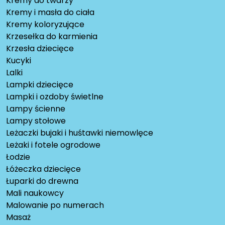
Kremy do twarzy
Kremy i masła do ciała
Kremy koloryzujące
Krzesełka do karmienia
Krzesła dziecięce
Kucyki
Lalki
Lampki dziecięce
Lampki i ozdoby świetlne
Lampy ścienne
Lampy stołowe
Leżaczki bujaki i huśtawki niemowlęce
Leżaki i fotele ogrodowe
Łodzie
Łóżeczka dziecięce
Łuparki do drewna
Mali naukowcy
Malowanie po numerach
Masaż