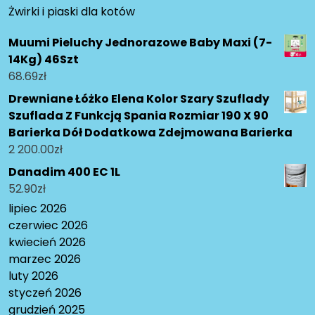
Żwirki i piaski dla kotów
Muumi Pieluchy Jednorazowe Baby Maxi (7-
14Kg) 46Szt
68.69
zł
Drewniane Łóżko Elena Kolor Szary Szuflady
Szuflada Z Funkcją Spania Rozmiar 190 X 90
Barierka Dół Dodatkowa Zdejmowana Barierka
2 200.00
zł
Danadim 400 EC 1L
52.90
zł
lipiec 2026
czerwiec 2026
kwiecień 2026
marzec 2026
luty 2026
styczeń 2026
grudzień 2025