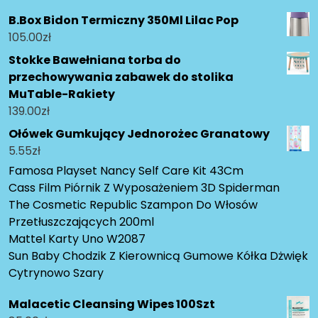
B.Box Bidon Termiczny 350Ml Lilac Pop
105.00
zł
Stokke Bawełniana torba do
przechowywania zabawek do stolika
MuTable-Rakiety
139.00
zł
Ołówek Gumkujący Jednorożec Granatowy
5.55
zł
Famosa Playset Nancy Self Care Kit 43Cm
Cass Film Piórnik Z Wyposażeniem 3D Spiderman
The Cosmetic Republic Szampon Do Włosów
Przetłuszczających 200ml
Mattel Karty Uno W2087
Sun Baby Chodzik Z Kierownicą Gumowe Kółka Dżwięk
Cytrynowo Szary
Malacetic Cleansing Wipes 100Szt