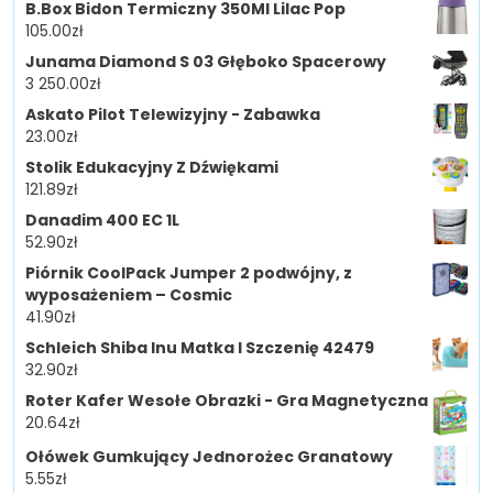
B.Box Bidon Termiczny 350Ml Lilac Pop
105.00
zł
Junama Diamond S 03 Głęboko Spacerowy
3 250.00
zł
Askato Pilot Telewizyjny - Zabawka
23.00
zł
Stolik Edukacyjny Z Dźwiękami
121.89
zł
Danadim 400 EC 1L
52.90
zł
Piórnik CoolPack Jumper 2 podwójny, z
wyposażeniem – Cosmic
41.90
zł
Schleich Shiba Inu Matka I Szczenię 42479
32.90
zł
Roter Kafer Wesołe Obrazki - Gra Magnetyczna
20.64
zł
Ołówek Gumkujący Jednorożec Granatowy
5.55
zł