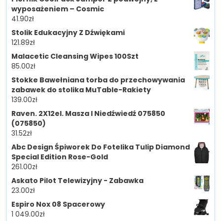
wyposażeniem – Cosmic
41.90
zł
Stolik Edukacyjny Z Dźwiękami
121.89
zł
Malacetic Cleansing Wipes 100Szt
85.00
zł
Stokke Bawełniana torba do przechowywania
zabawek do stolika MuTable-Rakiety
139.00
zł
Raven. 2X12el. Masza I Niedźwiedź 075850
(075850)
31.52
zł
Abc Design Śpiworek Do Fotelika Tulip Diamond
Special Edition Rose-Gold
261.00
zł
Askato Pilot Telewizyjny - Zabawka
23.00
zł
Espiro Nox 08 Spacerowy
1 049.00
zł