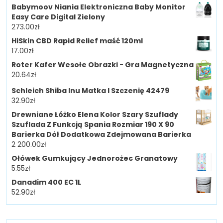
Babymoov Niania Elektroniczna Baby Monitor
Easy Care Digital Zielony
273.00
zł
HiSkin CBD Rapid Relief maść 120ml
17.00
zł
Roter Kafer Wesołe Obrazki - Gra Magnetyczna
20.64
zł
Schleich Shiba Inu Matka I Szczenię 42479
32.90
zł
Drewniane Łóżko Elena Kolor Szary Szuflady
Szuflada Z Funkcją Spania Rozmiar 190 X 90
Barierka Dół Dodatkowa Zdejmowana Barierka
2 200.00
zł
Ołówek Gumkujący Jednorożec Granatowy
5.55
zł
Danadim 400 EC 1L
52.90
zł