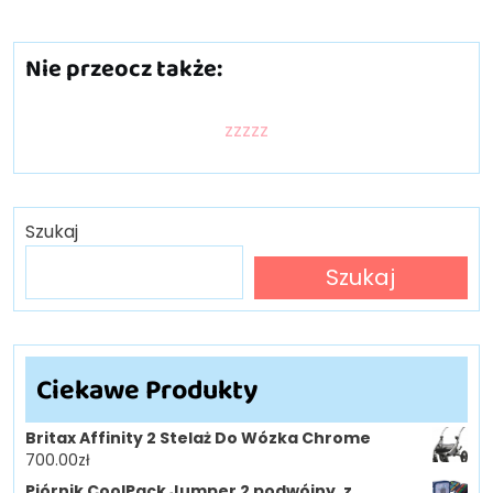
Nie przeocz także:
zzzzz
Szukaj
Szukaj
Ciekawe Produkty
Britax Affinity 2 Stelaż Do Wózka Chrome
700.00
zł
Piórnik CoolPack Jumper 2 podwójny, z