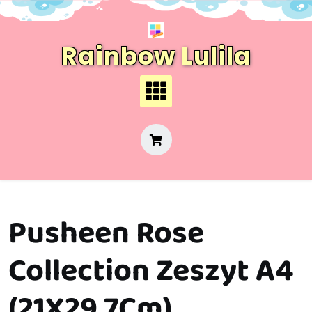
Skip
to
content
Rainbow Lulila
Pusheen Rose
Collection Zeszyt A4
(21X29,7Cm)