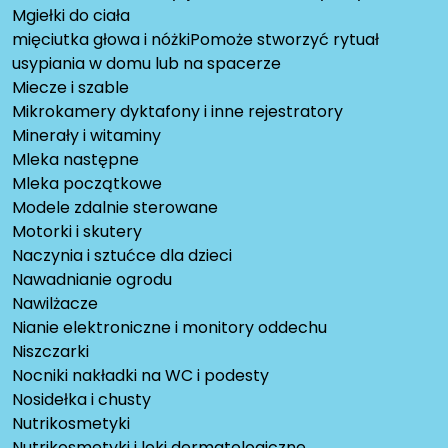
Mgiełki do ciała
mięciutka głowa i nóżkiPomoże stworzyć rytuał
usypiania w domu lub na spacerze
Miecze i szable
Mikrokamery dyktafony i inne rejestratory
Minerały i witaminy
Mleka następne
Mleka początkowe
Modele zdalnie sterowane
Motorki i skutery
Naczynia i sztućce dla dzieci
Nawadnianie ogrodu
Nawilżacze
Nianie elektroniczne i monitory oddechu
Niszczarki
Nocniki nakładki na WC i podesty
Nosidełka i chusty
Nutrikosmetyki
Nutrikosmetyki i leki dermatologiczne