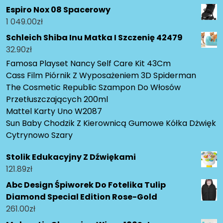
Espiro Nox 08 Spacerowy
1 049.00
zł
Schleich Shiba Inu Matka I Szczenię 42479
32.90
zł
Famosa Playset Nancy Self Care Kit 43Cm
Cass Film Piórnik Z Wyposażeniem 3D Spiderman
The Cosmetic Republic Szampon Do Włosów
Przetłuszczających 200ml
Mattel Karty Uno W2087
Sun Baby Chodzik Z Kierownicą Gumowe Kółka Dżwięk
Cytrynowo Szary
Stolik Edukacyjny Z Dźwiękami
121.89
zł
Abc Design Śpiworek Do Fotelika Tulip
Diamond Special Edition Rose-Gold
261.00
zł