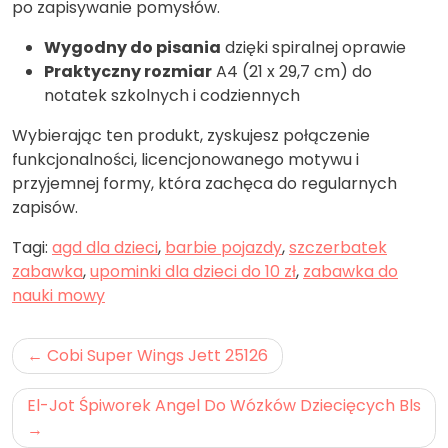
po zapisywanie pomysłów.
Wygodny do pisania
dzięki spiralnej oprawie
Praktyczny rozmiar
A4 (21 x 29,7 cm) do
notatek szkolnych i codziennych
Wybierając ten produkt, zyskujesz połączenie
funkcjonalności, licencjonowanego motywu i
przyjemnej formy, która zachęca do regularnych
zapisów.
Tagi:
agd dla dzieci
,
barbie pojazdy
,
szczerbatek
zabawka
,
upominki dla dzieci do 10 zł
,
zabawka do
nauki mowy
Nawigacja
Cobi Super Wings Jett 25126
wpisu
El-Jot Śpiworek Angel Do Wózków Dziecięcych Bls