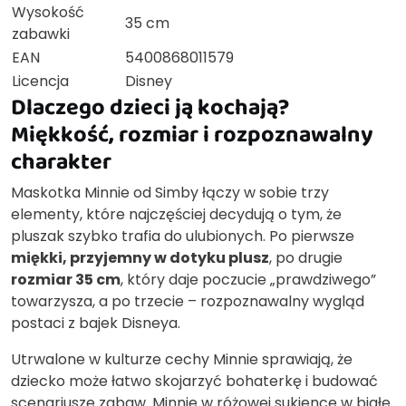
Wysokość
35 cm
zabawki
EAN
5400868011579
Licencja
Disney
Dlaczego dzieci ją kochają?
Miękkość, rozmiar i rozpoznawalny
charakter
Maskotka Minnie od Simby łączy w sobie trzy
elementy, które najczęściej decydują o tym, że
pluszak szybko trafia do ulubionych. Po pierwsze
miękki, przyjemny w dotyku plusz
, po drugie
rozmiar 35 cm
, który daje poczucie „prawdziwego”
towarzysza, a po trzecie – rozpoznawalny wygląd
postaci z bajek Disneya.
Utrwalone w kulturze cechy Minnie sprawiają, że
dziecko może łatwo skojarzyć bohaterkę i budować
scenariusze zabaw. Minnie w różowej sukience w białe