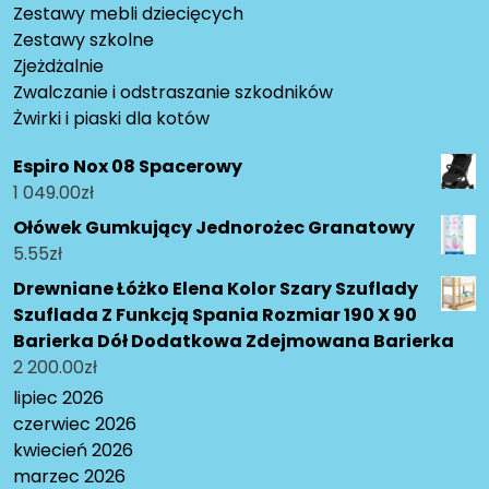
Zestawy mebli dziecięcych
Zestawy szkolne
Zjeżdżalnie
Zwalczanie i odstraszanie szkodników
Żwirki i piaski dla kotów
Espiro Nox 08 Spacerowy
1 049.00
zł
Ołówek Gumkujący Jednorożec Granatowy
5.55
zł
Drewniane Łóżko Elena Kolor Szary Szuflady
Szuflada Z Funkcją Spania Rozmiar 190 X 90
Barierka Dół Dodatkowa Zdejmowana Barierka
2 200.00
zł
lipiec 2026
czerwiec 2026
kwiecień 2026
marzec 2026