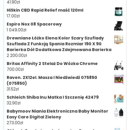
41.90
zł
HiSkin CBD Rapid Relief maść 120ml
17.00
zł
Espiro Nox 08 Spacerowy
1 049.00
zł
Drewniane Łóżko Elena Kolor Szary Szuflady
Szuflada Z Funkcją Spania Rozmiar 190 X 90
Barierka Dół Dodatkowa Zdejmowana Barierka
2 200.00
zł
Britax Affinity 2 Stelaż Do Wózka Chrome
700.00
zł
Raven. 2X12el. Masza I Niedźwiedź 075850
(075850)
31.52
zł
Schleich Shiba Inu Matka I Szczenię 42479
32.90
zł
Babymoov Niania Elektroniczna Baby Monitor
Easy Care Digital Zielony
273.00
zł