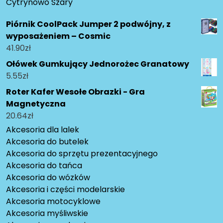
Cytrynowo Szary
Piórnik CoolPack Jumper 2 podwójny, z
wyposażeniem – Cosmic
41.90
zł
Ołówek Gumkujący Jednorożec Granatowy
5.55
zł
Roter Kafer Wesołe Obrazki - Gra
Magnetyczna
20.64
zł
Akcesoria dla lalek
Akcesoria do butelek
Akcesoria do sprzętu prezentacyjnego
Akcesoria do tańca
Akcesoria do wózków
Akcesoria i części modelarskie
Akcesoria motocyklowe
Akcesoria myśliwskie