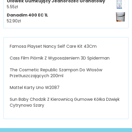
Ołówek Gumkujący Jednorożec Granatowy
5.55
zł
Danadim 400 EC 1L
52.90
zł
Famosa Playset Nancy Self Care Kit 43Cm
Cass Film Piórnik Z Wyposażeniem 3D Spiderman
The Cosmetic Republic Szampon Do Włosów
Przetłuszczających 200ml
Mattel Karty Uno W2087
Sun Baby Chodzik Z Kierownicą Gumowe Kółka Dżwięk
Cytrynowo Szary