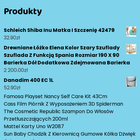
Produkty
Schleich Shiba Inu Matka I Szczenię 42479
32.90
zł
Drewniane Łóżko Elena Kolor Szary Szuflady
Szuflada Z Funkcją Spania Rozmiar 190 X 90
Barierka Dół Dodatkowa Zdejmowana Barierka
2 200.00
zł
Danadim 400 EC 1L
52.90
zł
Famosa Playset Nancy Self Care Kit 43Cm
Cass Film Piórnik Z Wyposażeniem 3D Spiderman
The Cosmetic Republic Szampon Do Włosów
Przetłuszczających 200ml
Mattel Karty Uno W2087
Sun Baby Chodzik Z Kierownicą Gumowe Kółka Dżwięk