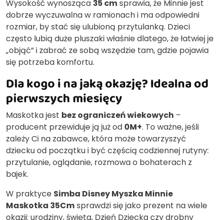
Wysokość wynosząca
35 cm
sprawia, że Minnie jest
dobrze wyczuwalna w ramionach i ma odpowiedni
rozmiar, by stać się ulubioną przytulanką. Dzieci
często lubią duże pluszaki właśnie dlatego, że łatwiej je
„objąć” i zabrać ze sobą wszędzie tam, gdzie pojawia
się potrzeba komfortu.
Dla kogo i na jaką okazję? Idealna od
pierwszych miesięcy
Maskotka jest
bez ograniczeń wiekowych
–
producent przewiduje ją już od
0M+
. To ważne, jeśli
zależy Ci na zabawce, która może towarzyszyć
dziecku od początku i być częścią codziennej rutyny:
przytulanie, oglądanie, rozmowa o bohaterach z
bajek.
W praktyce
Simba Disney Myszka Minnie
Maskotka 35Cm
sprawdzi się jako prezent na wiele
okazji: urodziny, święta, Dzień Dziecka czy drobny