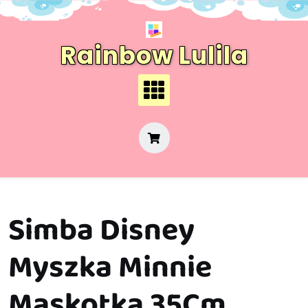
Skip
to
content
Rainbow Lulila
Simba Disney
Myszka Minnie
Maskotka 35Cm