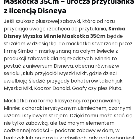
Maskotka 35Cm – urocza przytulanka
z licencją Disneya
Jeśli szukasz pluszowej zabawki, która od razu
przyciąga uwagę i zachęca do przytulania,
Simba
Disney Myszka Minnie Maskotka 35Cm
będzie
strzałem w dziesiątkę. To maskotka stworzona przez
firmę Simba – markę znaną na całym świecie z
produkcji zabawek dla najmłodszych. Minnie to
postać z uniwersum Disneya, obecna również w
serialu „Klub przyjaciół Myszki Miki”, gdzie dzieci
uwielbiają śledzić przygody bohaterów takich jak
Myszka Miki, Kaczor Donald, Goofy czy pies Pluto.
Maskotka ma formę klasycznej, rozpoznawalnej
Minnie: z charakterystycznym uśmiechem, czarnymi
uszami i stylowym strojem. Dzięki temu może stać się
nie tylko zabawką, ale też małym elementem
codziennej radości – podczas zabawy w dom, w
teatrzyk lub po prostu w chwilach, gdy potrzebna jest