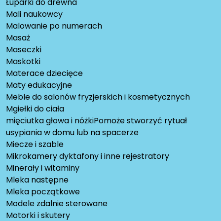
Łuparki do drewna
Mali naukowcy
Malowanie po numerach
Masaż
Maseczki
Maskotki
Materace dziecięce
Maty edukacyjne
Meble do salonów fryzjerskich i kosmetycznych
Mgiełki do ciała
mięciutka głowa i nóżkiPomoże stworzyć rytuał
usypiania w domu lub na spacerze
Miecze i szable
Mikrokamery dyktafony i inne rejestratory
Minerały i witaminy
Mleka następne
Mleka początkowe
Modele zdalnie sterowane
Motorki i skutery