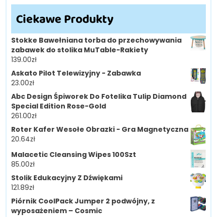
Ciekawe Produkty
Stokke Bawełniana torba do przechowywania
zabawek do stolika MuTable-Rakiety
139.00
zł
Askato Pilot Telewizyjny - Zabawka
23.00
zł
Abc Design Śpiworek Do Fotelika Tulip Diamond
Special Edition Rose-Gold
261.00
zł
Roter Kafer Wesołe Obrazki - Gra Magnetyczna
20.64
zł
Malacetic Cleansing Wipes 100Szt
85.00
zł
Stolik Edukacyjny Z Dźwiękami
121.89
zł
Piórnik CoolPack Jumper 2 podwójny, z
wyposażeniem – Cosmic